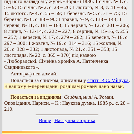
під його наглядом у журн. «Зоря» (1886, 1 січня, № 1, с.
5 – 9; 15 січня, № 2, с. 23 – 26; 1 лютого, № 3, с. 41 – 46;
15 лютого, № 4, с. 55 – 59; 1 березня, № 5, с. 71 – 75; 15
березня, № 6, с. 88 – 90; 1 травня, № 9, с. 138 – 143; 1
червня, № 11, с. 181 – 183; 15 червня, № 12, с. 201 – 206;
8 липня, № 13-14, с. 222 – 227; 8 серпня, № 15-16, с. 255
– 257; 1 вересня, № 17, с. 279 – 282; 15 вересня, № 18, с.
297 – 300; 1 жовтня, № 19, с. 314 – 316; 15 жовтня, №
20, с. 328 – 332; 1 листопада, № 21, с. 351 – 353; 15
листопада, № 22, с. 365 – 370) під назвою
«Люборадські. Сімейна хроніка А. Патриченка
Свидницького».
Автограф невідомий.
Подається за списком, описаним у
статті Р. С. Міщука
.
В нашому е-перевиданні розділам роману дано назви.
Подається за виданням
:
Свидницький А.
Роман.
Оповідання. Нариси. – К.: Наукова думка, 1985 р., с. 28 –
210.
Вище
|
Наступна сторінка