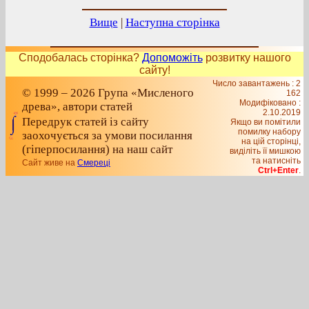
Вище
|
Наступна сторінка
Сподобалась сторінка?
Допоможіть
розвитку нашого
сайту!
Число завантажень : 2
© 1999 – 2026 Група «Мисленого
162
Модифіковано :
древа», автори статей
2.10.2019
Передрук статей із сайту
Якщо ви помітили
помилку набору
заохочується за умови посилання
на цiй сторiнцi,
(гіперпосилання) на наш сайт
видiлiть її мишкою
та натисніть
Сайт живе на
Смереці
Ctrl+Enter
.