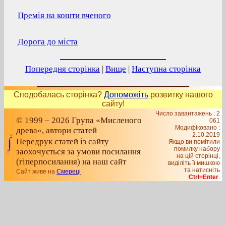
Премія на кошти вченого
Дорога до міста
Попередня сторінка
|
Вище
|
Наступна сторінка
Сподобалась сторінка?
Допоможіть
розвитку нашого
сайту!
Число завантажень : 2
© 1999 – 2026 Група «Мисленого
061
Модифіковано :
древа», автори статей
2.10.2019
Передрук статей із сайту
Якщо ви помітили
помилку набору
заохочується за умови посилання
на цiй сторiнцi,
(гіперпосилання) на наш сайт
видiлiть її мишкою
та натисніть
Сайт живе на
Смереці
Ctrl+Enter
.