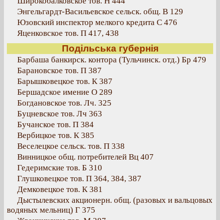
Широкобалковское тов. Н 444
Энгельгардт-Васильевское сельск. общ. В 129
Юзовский инспектор мелкого кредита С 476
Яценковское тов. П 417, 438
Подільська губернія
Барбаша банкирск. контора (Тульчинск. отд.) Бр 479
Барановское тов. П 387
Барышковецкое тов. К 387
Бершадское имение О 289
Богдановское тов. Лч. 325
Буцневское тов. Лч 363
Бучанское тов. П 384
Вербицкое тов. К 385
Веселецкое сельск. тов. П 338
Винницкое общ. потребителей Вц 407
Гедеримские тов. Б 310
Глушковецкое тов. П 364, 384, 387
Демковецкое тов. К 381
Дыстылевских акционерн. общ. (разовых и вальцовых
водяных мельниц) Г 375