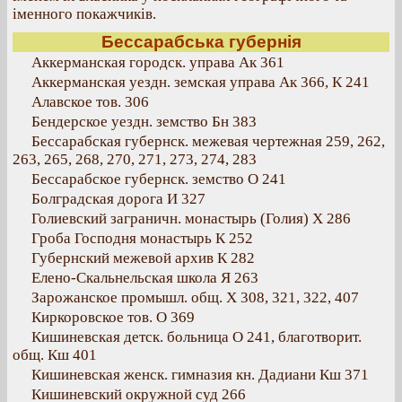
іменного покажчиків.
Бессарабська губернія
Аккерманская городск. управа Ак 361
Аккерманская уездн. земская управа Ак 366, К 241
Алавское тов. 306
Бендерское уездн. земство Бн 383
Бессарабская губернск. межевая чертежная 259, 262,
263, 265, 268, 270, 271, 273, 274, 283
Бессарабское губернск. земство О 241
Болградская дорога И 327
Голиевский заграничн. монастырь (Голия) Х 286
Гроба Господня монастырь К 252
Губернский межевой архив К 282
Елено-Скальнельская школа Я 263
Зарожанское промышл. общ. Х 308, 321, 322, 407
Киркоровское тов. О 369
Кишиневская детск. больница О 241, благотворит.
общ. Кш 401
Кишиневская женск. гимназия кн. Дадиани Кш 371
Кишиневский окружной суд 266