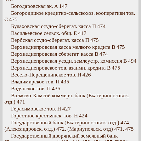
Богодаровская эк. А 147
Богородицкое кредитно-сельскохоз. кооперативн тов.
С 475
Булаховская ссудо-сберегат. касса П 474
Васильевское сельск. общ. Е 417
Вербская ссудо-сберегат. касса П 475
Верхнеднепровская касса мелкого кредита В 475
Верхнеднепровская сберегат. касса В 474
Верхнеднепровская уездн. землеустр. комиссия В 494
Верхнеднепровское тов. взаимн. кредита В 475
Весело-Перещепинское тов. Н 426
Владимирское тов. П 435
Водянское тов. П 435
Волжско-Камсий коммерч. банк (Екатеринославск.
отд.) 471
Герасимовское тов. Н 427
Горестное крестьянск. тов. Н 424
Государственный банк (Екатеринославск. отд.) 474,
(Александровск. отд.) 472, (Мариупольск. отд) 471, 475
Государственный дворянский земельный банк