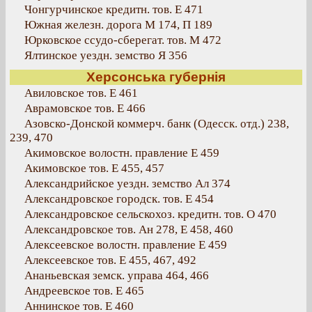
Чонгурчинское кредитн. тов. Е 471
Южная железн. дорога М 174, П 189
Юрковское ссудо-сберегат. тов. М 472
Ялтинское уездн. земство Я 356
Херсонська губернія
Авиловское тов. Е 461
Аврамовское тов. Е 466
Азовско-Донской коммерч. банк (Одесск. отд.) 238,
239, 470
Акимовское волостн. правление Е 459
Акимовское тов. Е 455, 457
Александрийское уездн. земство Ал 374
Александровское городск. тов. Е 454
Александровское сельскохоз. кредитн. тов. О 470
Александровское тов. Ан 278, Е 458, 460
Алексеевское волостн. правление Е 459
Алексеевское тов. Е 455, 467, 492
Ананьевская земск. управа 464, 466
Андреевское тов. Е 465
Аннинское тов. Е 460