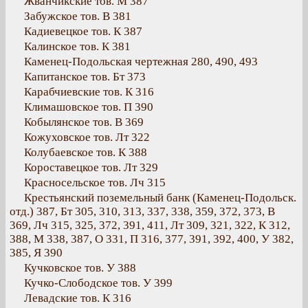
Жванчикские тов. М 387
Забужское тов. В 381
Кадиевецкое тов. К 387
Калинское тов. К 381
Каменец-Подольская чертежная 280, 490, 493
Капитанское тов. Бт 373
Карабчиевские тов. К 316
Климашовское тов. П 390
Кобылянское тов. В 369
Кожуховское тов. Лт 322
Колубаевское тов. К 388
Короставецкое тов. Лт 329
Красносельское тов. Лч 315
Крестьянский поземельный банк (Каменец-Подольск.
отд.) 387, Бт 305, 310, 313, 337, 338, 359, 372, 373, В
369, Лч 315, 325, 372, 391, 411, Лт 309, 321, 322, К 312,
388, М 338, 387, О 331, П 316, 377, 391, 392, 400, У 382,
385, Я 390
Кучковское тов. У 388
Кучко-Слободское тов. У 399
Левадские тов. К 316