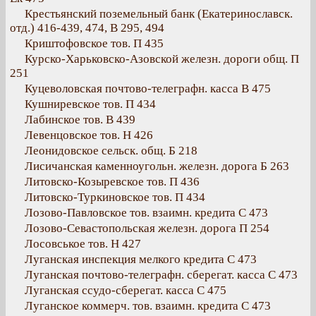
Крестьянский поземельный банк (Екатеринославск.
отд.) 416-439, 474, В 295, 494
Криштофовское тов. П 435
Курско-Харьковско-Азовской железн. дороги общ. П
251
Куцеволовская почтово-телеграфн. касса В 475
Кушниревское тов. П 434
Лабинское тов. В 439
Левенцовское тов. Н 426
Леонидовское сельск. общ. Б 218
Лисичанская каменноугольн. железн. дорога Б 263
Литовско-Козыревское тов. П 436
Литовско-Туркиновское тов. П 434
Лозово-Павловское тов. взаимн. кредита С 473
Лозово-Севастопольская железн. дорога П 254
Лосовськое тов. Н 427
Луганская инспекция мелкого кредита С 473
Луганская почтово-телеграфн. сберегат. касса С 473
Луганская ссудо-сберегат. касса С 475
Луганское коммерч. тов. взаимн. кредита С 473