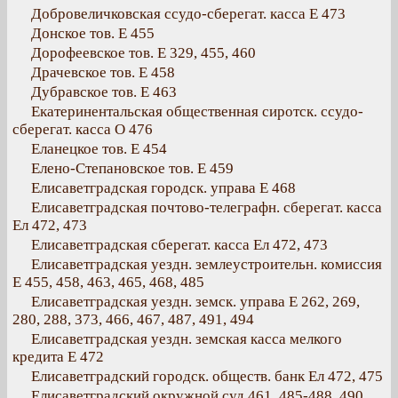
Добровеличковская ссудо-сберегат. касса Е 473
Донское тов. Е 455
Дорофеевское тов. Е 329, 455, 460
Драчевское тов. Е 458
Дубравское тов. Е 463
Екатеринентальская общественная сиротск. ссудо-
сберегат. касса О 476
Еланецкое тов. Е 454
Елено-Степановское тов. Е 459
Елисаветградская городск. управа Е 468
Елисаветградская почтово-телеграфн. сберегат. касса
Ел 472, 473
Елисаветградская сберегат. касса Ел 472, 473
Елисаветградская уездн. землеустроительн. комиссия
Е 455, 458, 463, 465, 468, 485
Елисаветградская уездн. земск. управа Е 262, 269,
280, 288, 373, 466, 467, 487, 491, 494
Елисаветградская уездн. земская касса мелкого
кредита Е 472
Елисаветградский городск. обществ. банк Ел 472, 475
Елисаветградский окружной суд 461, 485-488, 490