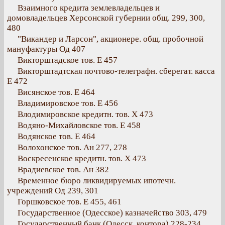
Взаимного кредита землевладельцев и
домовладельцев Херсонской губернии общ. 299, 300,
480
"Викандер и Ларсон", акционере. общ. пробочной
мануфактуры Од 407
Викторштадское тов. Е 457
Викторштадтская почтово-телеграфн. сберегат. касса
Е 472
Висянское тов. Е 464
Владимировское тов. Е 456
Влодимировское кредитн. тов. Х 473
Водяно-Михайловское тов. Е 458
Водянское тов. Е 464
Волохонское тов. Ан 277, 278
Воскресенское кредитн. тов. Х 473
Врадиевское тов. Ан 382
Временное бюро ликвидируемых ипотечн.
учреждений Од 239, 301
Горшковское тов. Е 455, 461
Государственное (Одесское) казначейство 303, 479
Государственный банк (Одесск. контора) 228-234,