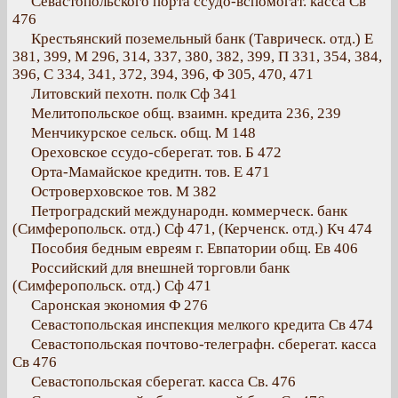
Севастопольского порта ссудо-вспомогат. касса Св
476
Крестьянский поземельный банк (Таврическ. отд.) Е
381, 399, М 296, 314, 337, 380, 382, 399, П 331, 354, 384,
396, С 334, 341, 372, 394, 396, Ф 305, 470, 471
Литовский пехотн. полк Сф 341
Мелитопольское общ. взаимн. кредита 236, 239
Менчикурское сельск. общ. М 148
Ореховское ссудо-сберегат. тов. Б 472
Орта-Мамайское кредитн. тов. Е 471
Островерховское тов. М 382
Петроградский международн. коммерческ. банк
(Симферопольск. отд.) Сф 471, (Керченск. отд.) Кч 474
Пособия бедным евреям г. Евпатории общ. Ев 406
Российский для внешней торговли банк
(Симферопольск. отд.) Сф 471
Саронская экономия Ф 276
Севастопольская инспекция мелкого кредита Св 474
Севастопольская почтово-телеграфн. сберегат. касса
Св 476
Севастопольская сберегат. касса Св. 476