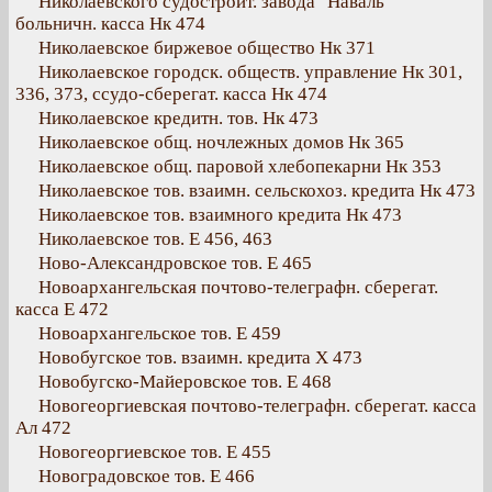
Николаевского судостроит. завода "Наваль"
больничн. касса Нк 474
Николаевское биржевое общество Нк 371
Николаевское городск. обществ. управление Нк 301,
336, 373, ссудо-сберегат. касса Нк 474
Николаевское кредитн. тов. Нк 473
Николаевское общ. ночлежных домов Нк 365
Николаевское общ. паровой хлебопекарни Нк 353
Николаевское тов. взаимн. сельскохоз. кредита Нк 473
Николаевское тов. взаимного кредита Нк 473
Николаевское тов. Е 456, 463
Ново-Александровское тов. Е 465
Новоархангельская почтово-телеграфн. сберегат.
касса Е 472
Новоархангельское тов. Е 459
Новобугское тов. взаимн. кредита Х 473
Новобугско-Майеровское тов. Е 468
Новогеоргиевская почтово-телеграфн. сберегат. касса
Ал 472
Новогеоргиевское тов. Е 455
Новоградовское тов. Е 466