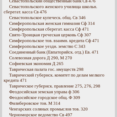
Севастопольский общественный банк Св 476
Севастопольского женского училища школьн.
сберегат. касса Св 476
Севастопольское купеческ. общ. Св 346
Симферопольская женская гимназия Сф 314
Симферопольская сберегат. касса Сф 471
Свято-Троицкая греческая церковь Сф 307
Симферопольское тов. взаимн. кредита Сф 471
Симферопольское уездн. земство С 343
Соединенный банк (Евпаторийск. отд.) Ев. 471
Солевозная дорога Д 290, М 270
Софиевская экономия Д 265
Таврическая палата гос. имуществ 298
Таврический губернск. комитет по делам мелкого
кредита 471
Таврическое губернск. правление 275, 276, 298
Феодосийская земская управа ф 306
Феодосийское городское общ. Ф 309
Филиберовское тов. М 314
Ченгарских соляных промыслов тов. 320
Черноморское ведомство Св 497