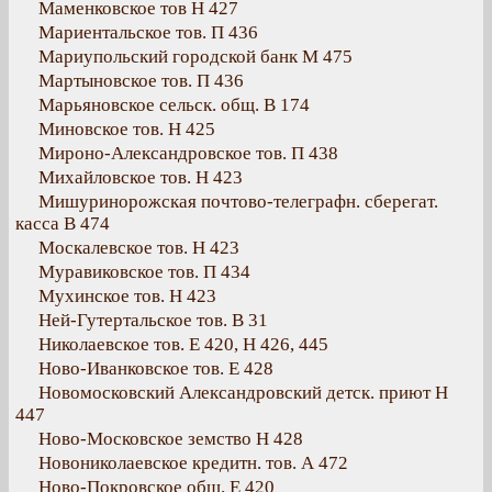
Маменковское тов Н 427
Мариентальское тов. П 436
Мариупольский городской банк М 475
Мартыновское тов. П 436
Марьяновское сельск. общ. В 174
Миновское тов. Н 425
Мироно-Александровское тов. П 438
Михайловское тов. Н 423
Мишуринорожская почтово-телеграфн. сберегат.
касса В 474
Москалевское тов. Н 423
Муравиковское тов. П 434
Мухинское тов. Н 423
Ней-Гутертальское тов. В 31
Николаевское тов. Е 420, Н 426, 445
Ново-Иванковское тов. Е 428
Новомосковский Александровский детск. приют Н
447
Ново-Московское земство Н 428
Новониколаевское кредитн. тов. А 472
Ново-Покровское общ. Е 420