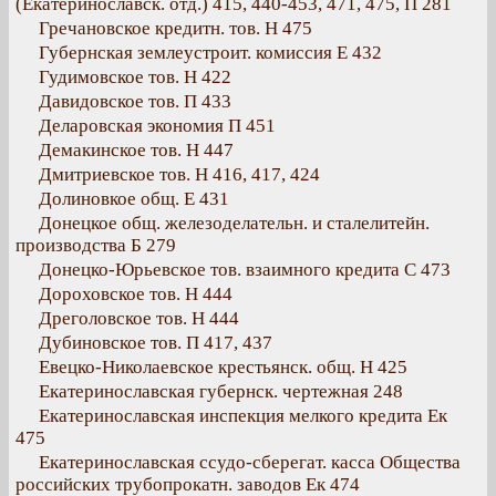
(Екатеринославск. отд.) 415, 440-453, 471, 475, П 281
Гречановское кредитн. тов. Н 475
Губернская землеустроит. комиссия Е 432
Гудимовское тов. Н 422
Давидовское тов. П 433
Деларовская экономия П 451
Демакинское тов. Н 447
Дмитриевское тов. Н 416, 417, 424
Долиновкое общ. Е 431
Донецкое общ. железоделательн. и сталелитейн.
производства Б 279
Донецко-Юрьевское тов. взаимного кредита С 473
Дороховское тов. Н 444
Дреголовское тов. Н 444
Дубиновское тов. П 417, 437
Евецко-Николаевское крестьянск. общ. Н 425
Екатеринославская губернск. чертежная 248
Екатеринославская инспекция мелкого кредита Ек
475
Екатеринославская ссудо-сберегат. касса Общества
российских трубопрокатн. заводов Ек 474