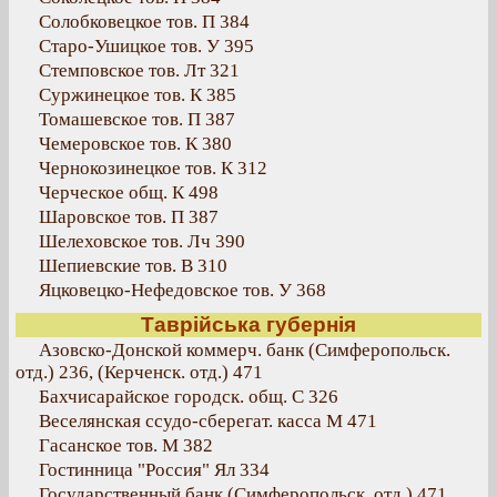
Солобковецкое тов. П 384
Старо-Ушицкое тов. У 395
Стемповское тов. Лт 321
Суржинецкое тов. К 385
Томашевское тов. П 387
Чемеровское тов. К 380
Чернокозинецкое тов. К 312
Черческое общ. К 498
Шаровское тов. П 387
Шелеховское тов. Лч 390
Шепиевские тов. В 310
Яцковецко-Нефедовское тов. У 368
Таврійська губернія
Азовско-Донской коммерч. банк (Симферопольск.
отд.) 236, (Керченск. отд.) 471
Бахчисарайское городск. общ. С 326
Веселянская ссудо-сберегат. касса М 471
Гасанское тов. М 382
Гостинница "Россия" Ял 334
Государственный банк (Симферопольск. отд.) 471,