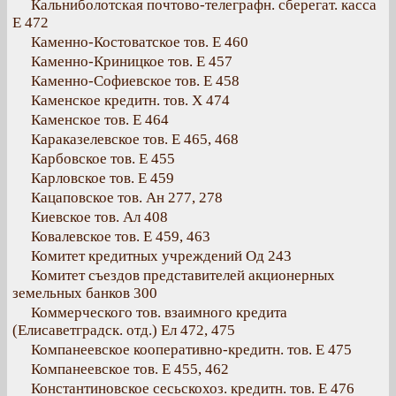
Кальниболотская почтово-телеграфн. сберегат. касса
Е 472
Каменно-Костоватское тов. Е 460
Каменно-Криницкое тов. Е 457
Каменно-Софиевское тов. Е 458
Каменское кредитн. тов. Х 474
Каменское тов. Е 464
Караказелевское тов. Е 465, 468
Карбовское тов. Е 455
Карловское тов. Е 459
Кацаповское тов. Ан 277, 278
Киевское тов. Ал 408
Ковалевское тов. Е 459, 463
Комитет кредитных учреждений Од 243
Комитет съездов представителей акционерных
земельных банков 300
Коммерческого тов. взаимного кредита
(Елисаветградск. отд.) Ел 472, 475
Компанеевское кооперативно-кредитн. тов. Е 475
Компанеевское тов. Е 455, 462
Константиновское сесьскохоз. кредитн. тов. Е 476