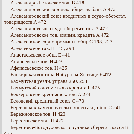
Александро-Беловское тов. В 418
Александровский городск. обществ. банк А 472
Александровский союз кредитных и ссудо-сберегат.
товариществ А 472
Александровское ссудо-сберегат. тов. А 472
Александровское тов. взаимн. кредита А 472
Алексеевское горнопромышл. общ. С 198, 227
Алексеевское тов. В 145, 294
Анастасьевское общ. Е 441
Андреевское тов. Н 423
Афанасьевское тов. Н 425
Банкирская контора Нибура на Хортице Е 472
Бахмутская уездн. управа 250, 253
Бахмутский союз мелкого кредита Б 475
Беккеровское крестьянск. тов. А 274
Беловский кредитный союз С 473
Бердянских каменноугольн. копей акц. общ. С 241
Бережновское тов. Н 423
Береславское тов. Н 427
Берестово-Богодуховского рудника сберегат. касса Б
475