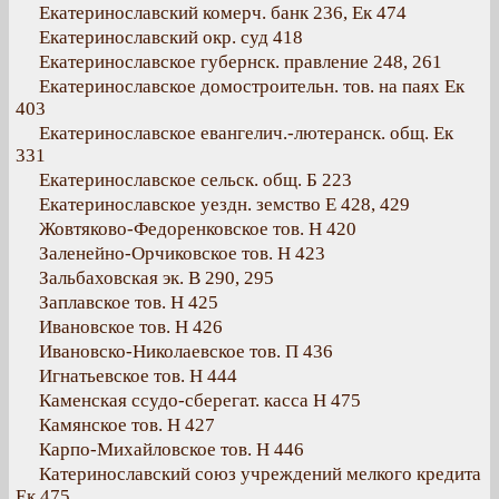
Екатеринославский комерч. банк 236, Ек 474
Екатеринославский окр. суд 418
Екатеринославское губернск. правление 248, 261
Екатеринославское домостроительн. тов. на паях Ек
403
Екатеринославское евангелич.-лютеранск. общ. Ек
331
Екатеринославское сельск. общ. Б 223
Екатеринославское уездн. земство Е 428, 429
Жовтяково-Федоренковское тов. Н 420
Заленейно-Орчиковское тов. Н 423
Зальбаховская эк. В 290, 295
Заплавское тов. Н 425
Ивановское тов. Н 426
Ивановско-Николаевское тов. П 436
Игнатьевское тов. Н 444
Каменская ссудо-сберегат. касса Н 475
Камянское тов. Н 427
Карпо-Михайловское тов. Н 446
Катеринославский союз учреждений мелкого кредита
Ек 475