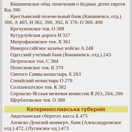
Кишиневское общ. попечения о бедных детях евреев
Кш 390
Крестьянский поземельный банк (Кишиневск. отд.)
306, А 405, И 362, 390, 392, К 370, О 369, 498
Кречуновское тов. О 388
Кугурлуйская дорога И 327
Митрофановское тов. Х 361
Новороссийское казачье войско А 248
Одесский учетный банк (Кишиневск. отд.) 243
Петренское тов. С 384
Попесковское тов. К 370
Святого Саввы монастырь Х 263
Синайский монастырь О 279
Солтанештское тов. К 382
Сорокско-Ясская межевая комиссия Я 263, 264, 266
Щербатовское тов. О 388
Катеринославська губернія
Авдотьинская сберегат. касса Б 475
Азовско-Донской коммерч. банк (Александровское
отд.) 472, (Луганское од.) 473