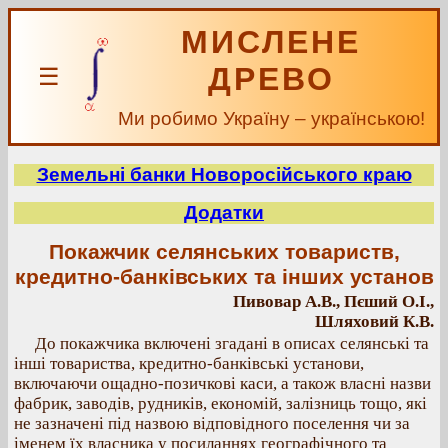
МИСЛЕНЕ
ДРЕВО
☰
Ми робимо Україну – українською!
Земельні банки Новоросійського краю
Додатки
Покажчик селянських товариств,
кредитно-банківських та інших установ
Пивовар А.В., Пєший О.І.,
Шляховий К.В.
До покажчика включені згадані в описах селянські та
інші товариства, кредитно-банківські установи,
включаючи ощадно-позичкові каси, а також власні назви
фабрик, заводів, рудників, економій, залізниць тощо, які
не зазначені під назвою відповідного поселення чи за
іменем їх власника у посиланнях географічного та