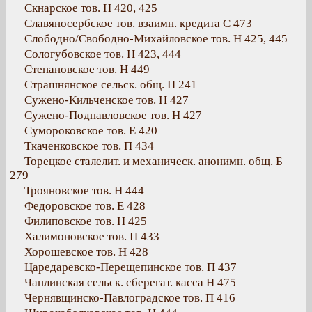
Скнарское тов. Н 420, 425
Славяносербское тов. взаимн. кредита С 473
Слободно/Свободно-Михайловское тов. Н 425, 445
Сологубовское тов. Н 423, 444
Степановское тов. Н 449
Страшнянское сельск. общ. П 241
Сужено-Кильченское тов. Н 427
Сужено-Подпавловское тов. Н 427
Сумороковское тов. Е 420
Ткаченковское тов. П 434
Торецкое сталелит. и механическ. анонимн. общ. Б
279
Трояновское тов. Н 444
Федоровское тов. Е 428
Филиповское тов. Н 425
Халимоновское тов. П 433
Хорошевское тов. Н 428
Царедаревско-Перещепинское тов. П 437
Чаплинская сельск. сберегат. касса Н 475
Чернявщинско-Павлоградское тов. П 416