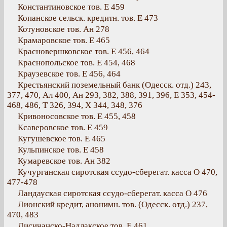
Константиновское тов. Е 459
Копанское сельск. кредитн. тов. Е 473
Котуновское тов. Ан 278
Крамаровское тов. Е 465
Красновершковское тов. Е 456, 464
Краснопольское тов. Е 454, 468
Краузевское тов. Е 456, 464
Крестьянский поземельный банк (Одесск. отд.) 243,
377, 470, Ал 400, Ан 293, 382, 388, 391, 396, Е 353, 454-
468, 486, Т 326, 394, Х 344, 348, 376
Кривоносовское тов. Е 455, 458
Ксаверовское тов. Е 459
Кугушевское тов. Е 465
Кульпинское тов. Е 458
Кумаревское тов. Ан 382
Кучурганская сиротская ссудо-сберегат. касса О 470,
477-478
Ландауская сиротская ссудо-сберегат. касса О 476
Лионский кредит, анонимн. тов. (Одесск. отд.) 237,
470, 483
Лисичанско-Надлакское тов. Е 461