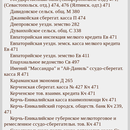
(Севастопольск. отд.) 474, 476 (Ялтинск. одт.) 471
Давидовское сельск. общ. М 380
Джанкойская сберегат. касса П 474
Днепровское уездн. земство 282
Дуванхойское сельск. общ. С 338
Евпаторийская инспекция мелкого кредита Ев 471
Евпаторийская уездн. земск. касса мелкого кредита
Ев 471
Евпаторийское уездн. земство Ев 411
Епархиальное ведомство Св 497
Имений "Массандра" и "Ай-Даниль" ссудо-сберегат.
касса Я 471
Караманская экономия Д 265
Керченская сберегат. касса № 427 Кч 471
Керченское тов. взаимн. кредита Кч 471
Керчь-Еникалийская касса взаимопомощи Кч 471
Керчь-Еникалийский городск. обществ. банк Кч 239,
471
Керчь-Еникалийское губернское мелкоторговое и
ремесленное ссудо-сберегательн. тов. Кч 471