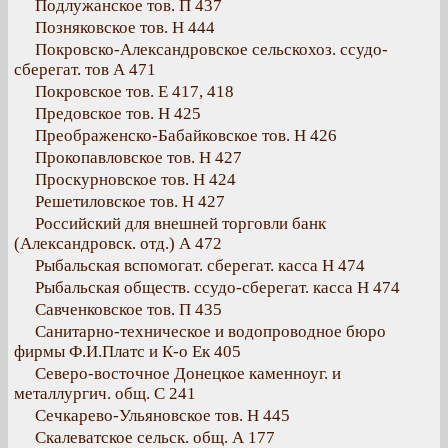
Подлужанское тов. П 437
Позняковское тов. Н 444
Покровско-Александровское сельскохоз. ссудо-
сберегат. тов А 471
Покровское тов. Е 417, 418
Предовское тов. Н 425
Преображенско-Бабайковское тов. Н 426
Прокопавловское тов. Н 427
Проскурновское тов. Н 424
Решетиловское тов. Н 427
Российский для внешней торговли банк
(Александровск. отд.) А 472
Рыбальская вспомогат. сберегат. касса Н 474
Рыбальская обществ. ссудо-сберегат. касса Н 474
Савченковское тов. П 435
Санитарно-техническое и водопроводное бюро
фирмы Ф.И.Платс и К-о Ек 405
Северо-восточное Донецкое каменноуг. и
металлургич. общ. С 241
Сечкарево-Ульяновское тов. Н 445
Скалеватское сельск. общ. А 177