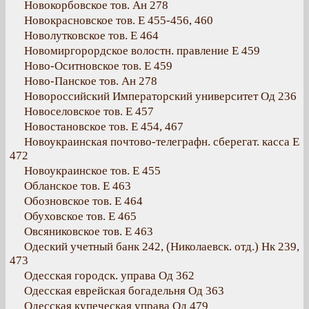
Новокорбовское тов. Ан 278
Новокрасновское тов. Е 455-456, 460
Новолутковское тов. Е 464
Новомиргорордское волостн. правление Е 459
Ново-Оситновское тов. Е 459
Ново-Панское тов. Ан 278
Новороссийский Императорский университет Од 236
Новоселовское тов. Е 457
Новостановское тов. Е 454, 467
Новоукраинская почтово-телеграфн. сберегат. касса Е
472
Новоукраинское тов. Е 455
Обланское тов. Е 463
Обозновское тов. Е 464
Обуховское тов. Е 465
Овсяниковское тов. Е 463
Одеский учетный банк 242, (Николаевск. отд.) Нк 239,
473
Одесская городск. управа Од 362
Одесская еврейская богадельня Од 363
Одесская купеческая управа Од 479