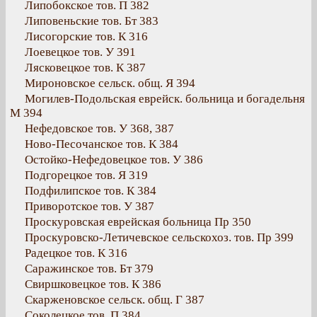
Липобокское тов. П 382
Липовеньские тов. Бт 383
Лисогорские тов. К 316
Лоевецкое тов. У 391
Лясковецкое тов. К 387
Мироновское сельск. общ. Я 394
Могилев-Подольская еврейск. больница и богадельня
М 394
Нефедовское тов. У 368, 387
Ново-Песочанское тов. К 384
Остойко-Нефедовецкое тов. У 386
Подгорецкое тов. Я 319
Подфилипское тов. К 384
Приворотское тов. У 387
Проскуровская еврейская больница Пр 350
Проскуровско-Летичевское сельскохоз. тов. Пр 399
Радецкое тов. К 316
Саражинское тов. Бт 379
Свиршковецкое тов. К 386
Скарженовское сельск. общ. Г 387
Соколецкое тов. П 384