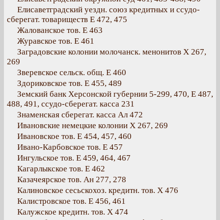
Елисаветградский уездн. союз кредитных и ссудо-
сберегат. товариществ Е 472, 475
Жалованское тов. Е 463
Журавское тов. Е 461
Заградовские колонии молочанск. менонитов Х 267,
269
Зверевское сельск. общ. Е 460
Здориковское тов. Е 455, 489
Земский банк Херсонской губернии 5-299, 470, Е 487,
488, 491, ссудо-сберегат. касса 231
Знаменская сберегат. касса Ал 472
Ивановские немецкие колонии Х 267, 269
Ивановское тов. Е 454, 457, 460
Ивано-Карбовское тов. Е 457
Ингульское тов. Е 459, 464, 467
Кагарлыкское тов. Е 462
Казачеярское тов. Ан 277, 278
Калиновское сесьскохоз. кредитн. тов. Х 476
Калистровское тов. Е 456, 461
Калужское кредитн. тов. Х 474