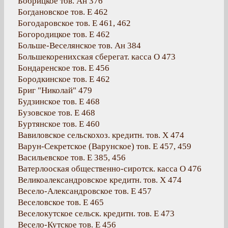
Бобрицкое тов. Ан 376
Богдановское тов. Е 462
Богодаровское тов. Е 461, 462
Богородицкое тов. Е 462
Больше-Веселянское тов. Ан 384
Большекоренихская сберегат. касса О 473
Бондаренское тов. Е 456
Бородкинское тов. Е 462
Бриг "Николай" 479
Будзинское тов. Е 468
Бузовское тов. Е 468
Буртянское тов. Е 460
Вавиловское сельскохоз. кредитн. тов. Х 474
Варун-Секретское (Варунское) тов. Е 457, 459
Васильевское тов. Е 385, 456
Ватерлооская общественно-сиротск. касса О 476
Великоалександровское кредитн. тов. Х 474
Весело-Александровское тов. Е 457
Веселовское тов. Е 465
Веселокутское сельск. кредитн. тов. Е 473
Весело-Кутское тов. Е 456