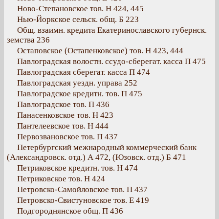
Ново-Степановское тов. Н 424, 445
Нью-Йоркское сельск. общ. Б 223
Общ. взаимн. кредита Екатеринославского губернск.
земства 236
Остаповское (Остапенковское) тов. Н 423, 444
Павлоградская волостн. ссудо-сберегат. касса П 475
Павлоградская сберегат. касса П 474
Павлоградская уездн. управа 252
Павлоградское кредитн. тов. П 475
Павлоградское тов. П 436
Панасенковское тов. Н 423
Пантелеевское тов. Н 444
Первозвановское тов. П 437
Петербургский межнародный коммерческий банк
(Александровск. отд.) А 472, (Юзовск. отд.) Б 471
Петриковское кредитн. тов. Н 474
Петриковское тов. Н 424
Петровско-Самойловское тов. П 437
Петровско-Свистуновское тов. Е 419
Подгороднянское общ. П 436