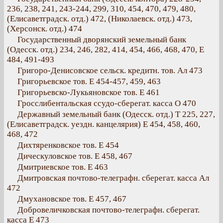
236, 238, 241, 243-244, 299, 310, 454, 470, 479, 480,
(Елисаветградск. отд.) 472, (Николаевск. отд.) 473,
(Херсонск. отд.) 474
Государственный дворянский земельный банк
(Одесск. отд.) 234, 246, 282, 414, 454, 466, 468, 470, Е
484, 491-493
Григоро-Денисовское сельск. кредитн. тов. Ал 473
Григорьевское тов. Е 454-457, 459, 463
Григорьевско-Лукьяновское тов. Е 461
Гросслибентальская ссудо-сберегат. касса О 470
Державный земельный банк (Одесск. отд.) Т 225, 227,
(Елисаветградск. уездн. канцелярия) Е 454, 458, 460,
468, 472
Дихтяренковское тов. Е 454
Дическуловское тов. Е 458, 467
Дмитриевское тов. Е 463
Дмитровская почтово-телеграфн. сберегат. касса Ал
472
Дмухановское тов. Е 457, 467
Добровеличковская почтово-телеграфн. сберегат.
касса Е 473