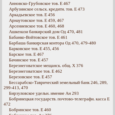
Анновско-Грубовское тов. Е 467
Арбузинское сельск. кредитн. тов. Е 473
Аркадьевское тов. Е 456
Арнаутовское тов. Е 459, 467
Арсениевское тов. Е 460, 468
Ашкенази банкирский дом Од 470, 481
Бабанко-Войтовское тов. Е 461
Барбаша банкирская контора Од 470, 479-480
Барковское тов. Е 455, 456
Барское тов. Е 467
Бачинское тов. Е 457
Березнеговатское мещанск. общ. Х 376
Березнеговатское тов. Е 462
Березовское тов. Е 457
Бессарабско-Таврический земельный банк 246, 289,
299-413, 470
Бирзуловское удельн. имение Ан 293
Бобринецкая государств. почтово-телеграфн. касса Е
472
Бобринское тов. Е 460