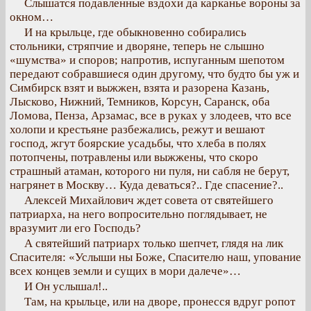
Слышатся подавленные вздохи да карканье вороны за
окном…
И на крыльце, где обыкновенно собирались
стольники, стряпчие и дворяне, теперь не слышно
«шумства» и споров; напротив, испуганным шепотом
передают собравшиеся один другому, что будто бы уж и
Симбирск взят и выжжен, взята и разорена Казань,
Лысково, Нижний, Темников, Корсун, Саранск, оба
Ломова, Пенза, Арзамас, все в руках у злодеев, что все
холопи и крестьяне разбежались, режут и вешают
господ, жгут боярские усадьбы, что хлеба в полях
потопчены, потравлены или выжжены, что скоро
страшный атаман, которого ни пуля, ни сабля не берут,
нагрянет в Москву… Куда деваться?.. Где спасение?..
Алексей Михайлович ждет совета от святейшего
патриарха, на него вопросительно поглядывает, не
вразумит ли его Господь?
А святейший патриарх только шепчет, глядя на лик
Спасителя: «Услыши ны Боже, Спасителю наш, упование
всех концев земли и сущих в мори далече»…
И Он услышал!..
Там, на крыльце, или на дворе, пронесся вдруг ропот