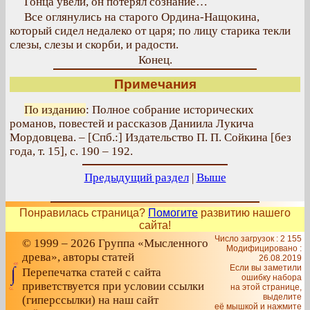
Гонца увели, он потерял сознание…
Все оглянулись на старого Ордина-Нащокина,
который сидел недалеко от царя; по лицу старика текли
слезы, слезы и скорби, и радости.
Конец.
Примечания
По изданию
: Полное собрание исторических
романов, повестей и рассказов Даниила Лукича
Мордовцева. – [Спб.:] Издательство П. П. Сойкина [без
года, т. 15], с. 190 – 192.
Предыдущий раздел
|
Выше
Понравилась страница?
Помогите
развитию нашего
сайта!
Число загрузок : 2 155
© 1999 – 2026 Группа «Мысленного
Модифицировано :
древа», авторы статей
26.08.2019
Если вы заметили
Перепечатка статей с сайта
ошибку набора
приветствуется при условии ссылки
на этой странице,
выделите
(гиперссылки) на наш сайт
её мышкой и нажмите