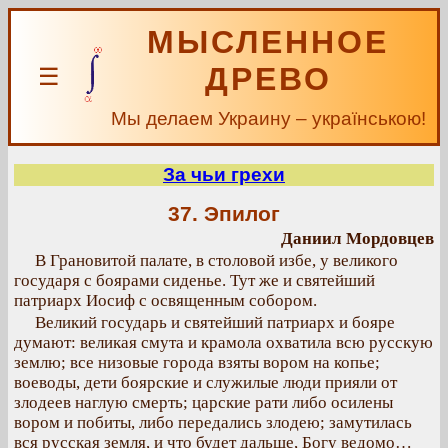
МЫСЛЕННОЕ
ДРЕВО
☰
Мы делаем Украину – українською!
За чьи грехи
37. Эпилог
Даниил Мордовцев
В Грановитой палате, в столовой избе, у великого
государя с боярами сиденье. Тут же и святейший
патриарх Иосиф с освященным собором.
Великий государь и святейший патриарх и бояре
думают: великая смута и крамола охватила всю русскую
землю; все низовые города взяты вором на копье;
воеводы, дети боярские и служилые люди прияли от
злодеев наглую смерть; царские рати либо осилены
вором и побиты, либо передались злодею; замутилась
вся русская земля, и что будет дальше, Богу ведомо…