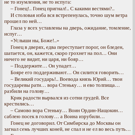
не то изумления, не то испуга:
– Гонец!.. Гонец пригнал!.. С какими вестями?..
И столовая изба вся встрепенулась, точно шум ветра
прошел по ней…
Глаза у всех уставлены на дверь, ожидание, томление,
испуг…
«Услыши ны, Боже!..»
Гонец в дверях, едва переступает порог, он бледен,
шатается, он, кажется, скоро грохнет на пол… Они
ничего не видит, ни царя, ни бояр…
– Поддержите… Он упадет…
Бояре его поддерживают… Он силится говорить…
– Великий государь!.. Воевода князь Юрий… твои
государевы рати… вора Стеньку… и ево толпища…
разбили на голову…
Крик радости вырвался из сотни грудей. Все
крестились…
– Самово вора Стеньку… Воин Ордин-Нащокин…
саблею посек в голову… а Воина изрубили…
Гонец не договорил. От Симбирска до Москвы он
загнал семь лучших коней, не спал и не ел во весь путь…