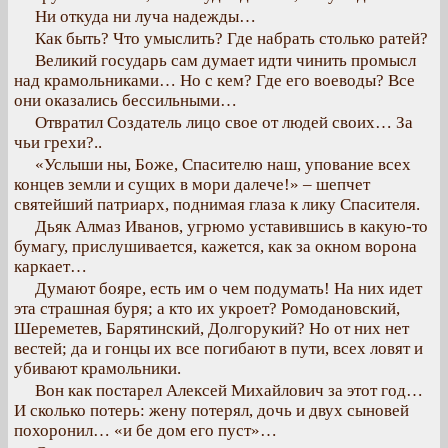
Ни откуда ни луча надежды…
Как быть? Что умыслить? Где набрать столько ратей?
Великий государь сам думает идти чинить промысл
над крамольниками… Но с кем? Где его воеводы? Все
они оказались бессильными…
Отвратил Создатель лицо свое от людей своих… За
чьи грехи?..
«Услыши ны, Боже, Спасителю наш, упование всех
концев земли и сущих в мори далече!» – шепчет
святейший патриарх, поднимая глаза к лику Спасителя.
Дьяк Алмаз Иванов, угрюмо уставившись в какую-то
бумагу, прислушивается, кажется, как за окном ворона
каркает…
Думают бояре, есть им о чем подумать! На них идет
эта страшная буря; а кто их укроет? Ромодановский,
Шереметев, Барятинский, Долгорукий? Но от них нет
вестей; да и гонцы их все погибают в пути, всех ловят и
убивают крамольники.
Вон как постарел Алексей Михайлович за этот год…
И сколько потерь: жену потерял, дочь и двух сыновей
похоронил… «и бе дом его пуст»…