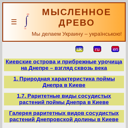
МЫСЛЕННОЕ
ДРЕВО
☰
Мы делаем Украину – українською!
uk
ru
en
Киевские острова и прибрежные урочища
на Днепре – взгляд сквозь века
1. Природная характеристика поймы
Днепра в Киеве
1.7. Раритетные виды сосудистых
растений поймы Днепра в Киеве
Галерея раритетных видов сосудистых
растений Днепровской долины в Киеве