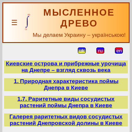
МЫСЛЕННОЕ
ДРЕВО
☰
Мы делаем Украину – українською!
uk
ru
en
Киевские острова и прибрежные урочища
на Днепре – взгляд сквозь века
1. Природная характеристика поймы
Днепра в Киеве
1.7. Раритетные виды сосудистых
растений поймы Днепра в Киеве
Галерея раритетных видов сосудистых
растений Днепровской долины в Киеве