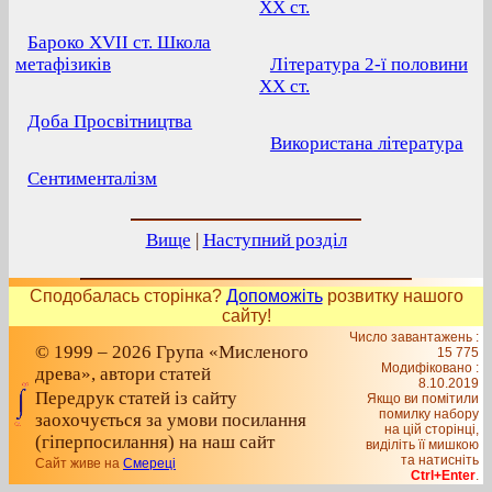
ХХ ст.
Бароко XVII ст. Школа
метафізиків
Література 2-ї половини
ХХ ст.
Доба Просвітництва
Використана література
Сентименталізм
Вище
|
Наступний розділ
Сподобалась сторінка?
Допоможіть
розвитку нашого
сайту!
Число завантажень :
© 1999 – 2026 Група «Мисленого
15 775
Модифіковано :
древа», автори статей
8.10.2019
Передрук статей із сайту
Якщо ви помітили
помилку набору
заохочується за умови посилання
на цiй сторiнцi,
(гіперпосилання) на наш сайт
видiлiть її мишкою
та натисніть
Сайт живе на
Смереці
Ctrl+Enter
.