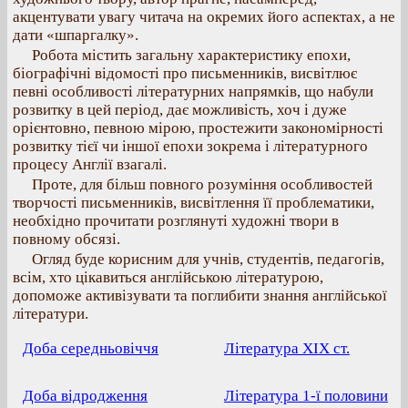
акцентувати увагу читача на окремих його аспектах, а не
дати «шпаргалку».
Робота містить загальну характеристику епохи,
біографічні відомості про письменників, висвітлює
певні особливості літературних напрямків, що набули
розвитку в цей період, дає можливість, хоч і дуже
орієнтовно, певною мірою, простежити закономірності
розвитку тієї чи іншої епохи зокрема і літературного
процесу Англії взагалі.
Проте, для більш повного розуміння особливостей
творчості письменників, висвітлення її проблематики,
необхідно прочитати розглянуті художні твори в
повному обсязі.
Огляд буде корисним для учнів, студентів, педагогів,
всім, хто цікавиться англійською літературою,
допоможе активізувати та поглибити знання англійської
літератури.
Доба середньовіччя
Література ХІХ ст.
Доба відродження
Література 1-ї половини