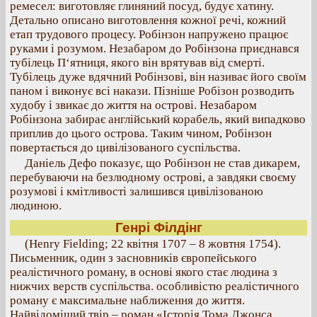
ремесел: виготовляє глиняний посуд, будує хатину.
Детально описано виготовлення кожної речі, кожний
етап трудового процесу. Робінзон напружено працює
руками і розумом. Незабаром до Робінзона приєднався
тубілець П‘ятниця, якого він врятував від смерті.
Тубілець дуже вдячний Робінзові, він називає його своїм
паном і виконує всі накази. Пізніше Робізон розводить
худобу і звикає до життя на острові. Незабаром
Робінзона забирає англійський корабель, який випадково
приплив до цього острова. Таким чином, Робінзон
повертається до цивілізованого суспільства.
Даніель Дефо показує, що Робінзон не став дикарем,
перебуваючи на безлюдному острові, а завдяки своєму
розумові і кмітливості залишився цивілізованою
людиною.
Генрі Філдінг
(Henry Fielding; 22 квітня 1707 – 8 жовтня 1754).
Письменник, один з засновників європейського
реалістичного роману, в основі якого стає людина з
нижчих верств суспільства. особливістю реалістичного
роману є максимальне наближення до життя.
Найвідоміший твір – роман «Історія Тома Джонса,