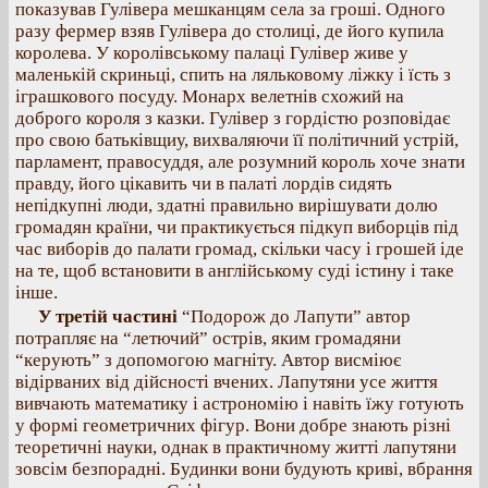
показував Гулівера мешканцям села за гроші. Одного
разу фермер взяв Гулівера до столиці, де його купила
королева. У королівському палаці Гулівер живе у
маленькій скриньці, спить на ляльковому ліжку і їсть з
іграшкового посуду. Монарх велетнів схожий на
доброго короля з казки. Гулівер з гордістю розповідає
про свою батьківщиу, вихваляючи її політичний устрій,
парламент, правосуддя, але розумний король хоче знати
правду, його цікавить чи в палаті лордів сидять
непідкупні люди, здатні правильно вирішувати долю
громадян країни, чи практикується підкуп виборців під
час виборів до палати громад, скільки часу і грошей іде
на те, щоб встановити в англійському суді істину і таке
інше.
У третій частині
“Подорож до Лапути” автор
потрапляє на “летючий” острів, яким громадяни
“керують” з допомогою магніту. Автор висміює
відірваних від дійсності вчених. Лапутяни усе життя
вивчають математику і астрономію і навіть їжу готують
у формі геометричних фігур. Вони добре знають різні
теоретичні науки, однак в практичному житті лапутяни
зовсім безпорадні. Будинки вони будують криві, вбрання