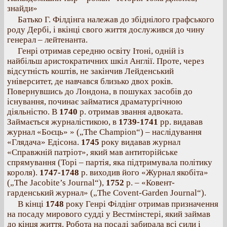
знайди»
Батько Г. Філдінга належав до збіднілого графського
роду Дербі, і вкінці свого життя дослужився до чину
генерал – лейтенанта.
Генрі отримав середню освіту Ітоні, одній із
найбільш аристократичних шкіл Англії. Проте, через
відсутність коштів, не закінчив Лейденський
університет, де навчався близько двох років.
Повернувшись до Лондона, в пошуках засобів до
існування, починає займатися драматургічною
діяльністю. В
1740
р. отримав звання адвоката.
Займається журналістикою, в
1739-1741
рр. видавав
журнал «Боєць» » („The Champion“) – наслідування
«Глядача» Едісона.
1745
року видавав журнал
«Справжній патріот», який мав антиторійське
спрямування (Торі – партія, яка підтримувала політику
короля).
1747-1748
р. виходив його «Журнал якобіта»
(„The Jacobite’s Journal“),
1752
р. – «Ковент-
гарденський журнал» („The Covent-Garden Journal“).
В кінці
1748
року Генрі Філдінг отримав призначення
на посаду мирового судді у Вестмінстері, який займав
до кінця життя. Робота на посаді забирала всі сили і