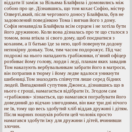
віддати її заміж за Вільяма Блайфила і домовились між
собою про це. Дізнавшись, що том кохає Софію, містер
Олверті,який, після чергового доносу Блайфила, був не
задоволений поведінкою Тома і вигнав його з дому.
Софія ненавиділа Блайфила всім серцем і не хотіла бути
його дружиною. Коли вона дізналась про те що сталося з
томом, вона втікла зі свого дому, щоб поєднатися з
коханим, а її батько їде за нею, щоб повернути додоиу
непокірну доньку. Том, тим часом подорожує. Під час
подрожі на нього нападають грабіжники, п’яний офіцер
розбиває йому голову, лорди і леді, планам яких завадив
Том наказують вербувальникам забрати його в матроси,
він потрапив в тюрму і йому ледве вдалося уникнути
шибениці.Том знаходить співчуття лише серед бідних
людей. Випадковий супутник Джонса, дізнавшись що в
нього є гроші, намагається відібрати їх. Згодом сам
«грабіжник» зізнається, що намагався пограбувати його
доведнний до відчаю злигоднями, він вже три дні нічого
не їв, тому що весь здобутий хліб віддав дружині і дітям.
Після марних пошуків роботи цей чоловік просто
намагався здобути їжу для дружини і дітей, вчинивши
злочин.