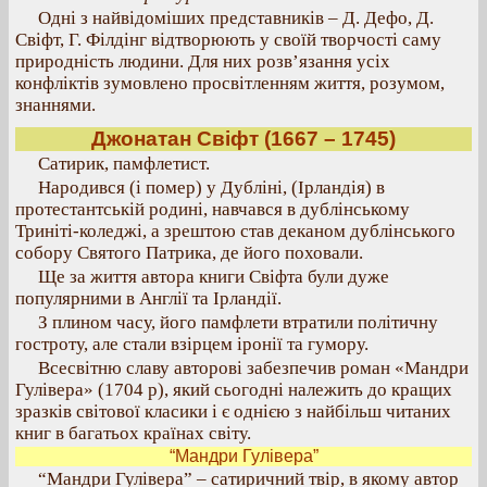
Одні з найвідоміших представників – Д. Дефо, Д.
Свіфт, Г. Філдінг відтворюють у своїй творчості саму
природність людини. Для них розв’язання усіх
конфліктів зумовлено просвітленням життя, розумом,
знаннями.
Джонатан Свіфт (1667 – 1745)
Сатирик, памфлетист.
Народився (і помер) у Дубліні, (Ірландія) в
протестантській родині, навчався в дублінському
Триніті-коледжі, а зрештою став деканом дублінського
собору Святого Патрика, де його поховали.
Ще за життя автора книги Свіфта були дуже
популярними в Англії та Ірландії.
З плином часу, його памфлети втратили політичну
гостроту, але стали взірцем іронії та гумору.
Всесвітню славу авторові забезпечив роман «Мандри
Гулівера» (1704 р), який сьогодні належить до кращих
зразків світової класики і є однією з найбільш читаних
книг в багатьох країнах світу.
“Мандри Гулівера”
“Мандри Гулівера” – сатиричний твір, в якому автор