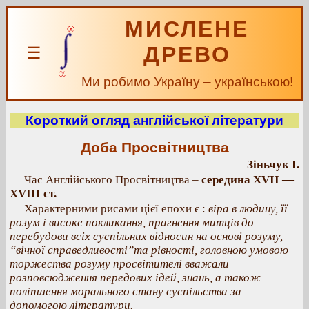
МИСЛЕНЕ
ДРЕВО
☰
Ми робимо Україну – українською!
Короткий огляд англійської літератури
Доба Просвітництва
Зіньчук І.
Час Англійського Просвітництва –
середина XVII —
XVIII ст.
Характерними рисами цієї епохи є :
віра в людину, її
розум і високе покликання, прагнення митців до
перебудови всіх суспільних відносин на основі розуму,
“вічної справедливості”та рівності, головною умовою
торжества розуму просвітителі вважали
розповсюдження передових ідей, знань, а також
поліпшення морального стану суспільства за
допомогою літератури.