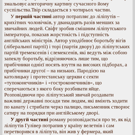
змальовує алегоричну картину сучасного йому
суспільства.Твір складається з чотирьох частин.
У
першій частині
автор потрапляє до ліліпутів –
крихітних чоловічків, у дванадцять разів менших за
звичайних людей. Свіфт зробив смішним ліліпутського
імператора, показав жорстокість і підступність
англійських міністрів. Автор уподібнює боротьбу вігів
(ліберальної партії) і торі (партія двору) до ліліпутських
партій тремексенів і слемексенів, які ведуть між собою
запеклу боротьбу, відрізняючись лише тим, що
прибічники однієї носять взуття на високих підборах, а
прибічники другої – на низьких. Пародією на
католицьку і протестанську церкви є секти
«тупоконечників» і «гостроконечників», що
сперечаються з якого боку розбивати яйце.
Розповідвючи про ліліпутський звичай роздавати
важливі державні посади тим людям, які вміють ходити
по канату і стрибати черкз палицю, письменник створює
сатиру на порядки при англійському дворі.
У другй частині
роману розповідається про те, як від
ліліпутів Гулівер потрапив у країну велетнів і сам
перетворився в ліліпута, він жив у фермера, який