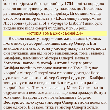
зовсім підірвала його здоров’я. у
1754
році за порадою
лікарів він вирушив у морську подорож до Ліссабона,
де і помер, незабаром після приїзду. Ці останні місяці
свого життя автор описав у «Щоденнику подорожі до
Ліссабона» („Journal of a Voyage to Lisbon“) який було
видано вже після смерті Філдінга, у
1755
році.
«Історія Тома Джонса-знайди»
В основі сюжету твору – опис життя Тома Джонса,
якого виховує добрий поміщик, містер Олверті. Він
знайшов маленького тома у своєму ліжку і вважає, що це
син служанки, яка від нього відмовилася. тома і вільяма
Блайфила, племінника містера Олверті, навчали
богослов Тваком і філософ. Хитрий і лицемірний
Блайфил постійно створює наклепи на Тома. Під час
хвороби містера Олверті том старанно доглядає його і
дуже веселиться коли містер Олверті одужує, а Блайфил
звинувачує тома в невдячності, в тому, що він радів
хворобі батька. Том кохав селянку Моллі Сігрім і хотів
одружитися з нею, але дізнався, що вона зраджує йому з
коханцем. Невдовзі, том познайомився з Софією
Вестерн, дочкою сусіда містера Олверті, і вони покохали
одне одного. Її батько, тітка та містер Олверті хотіли