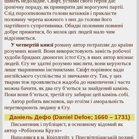
шиють недоладне. Свіфт, устами свого героя дає
іронічну пораду, як примирити дві ворогуючі партії.
Слід порозпилювати голови ватажків і прикласти
половину черепа кожного з них до голови його
партійного супротивника. Обидві половини повинні
добре прижитися, бо мозок цих людей мало чим
відрізняється.
У четвертій книзі
роману автор потрапляє до країни
розумних коней. Вони використовують замість робочої
худоби бридких двоногих істот Єгу, в яких автор впізнає
людей. Єгу не здатні розумно мислити, вони керуються
лише тваринними інстинктами. Свіфт порівнює вади
англійського суспільства зі звичками єгу. Так, у цих
тварин теж проявляється жадоба до накопиченя і часто
можна бачити, як два єгу б‘ються за знайдений камінь.
Поки вони б’ються, третій єгу забирає цей камінь собі.
Автор робить висновок, що егоїзм і аморальність
перетворюють людину в Єгу.
Даніель Дефо (Daniel Defoe; 1660 – 1731)
Письменник і публіцист, в основному відомий як
автор «Робінзона Крузо»
Народився в м. Кріплгейт, у Пресвітеріанській родині