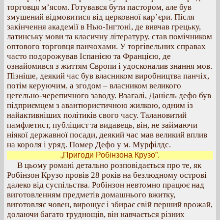
торговця м’ясом. Готувався бути пастором, але був
змушений відмовитися від церковної кар’єри. Після
закінчення академії в Нью-Інгтоні, де вивчав грецьку,
латинську мови та класичну літературу, став помічником
оптового торговця панчохами. У торгівельних справах
часто подорожував Іспанією та Францією, де
ознайомився з життям Європи і удосконалив знання мов.
Пізніше, деякий час був власником виробництва панчіх,
потім керуючим, а згодом – власником великого
цегельно-черепичного заводу. Взагалі, Данієль дефо був
підприємцем з авантюристичною жилкою, одним із
найактивніших політиків свого часу. Талановитий
памфлетист, публіцист та видавець, він, не займаючи
ніякої державної посади, деякий час мав великий вплив
на короля і уряд. Помер Дефо у м. Мурфілдс.
„Пригоди Робінзона Крузо”.
В цьому романі детально розповідається про те, як
Робінзон Крузо провів 28 років на безлюдному острові
далеко від суспільства. Робінзон невтомно працює над
виготовленням предметів домашнього вжитку,
виготовляє човен, вирощує і збирає свій перший врожай,
долаючи багато труднощів, він навчається різних