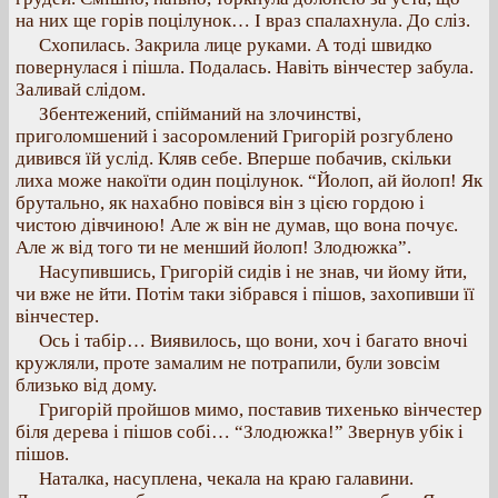
на них ще горів поцілунок… І враз спалахнула. До сліз.
Схопилась. Закрила лице руками. А тоді швидко
повернулася і пішла. Подалась. Навіть вінчестер забула.
Заливай слідом.
Збентежений, спійманий на злочинстві,
приголомшений і засоромлений Григорій розгублено
дивився їй услід. Кляв себе. Вперше побачив, скільки
лиха може накоїти один поцілунок. “Йолоп, ай йолоп! Як
брутально, як нахабно повівся він з цією гордою і
чистою дівчиною! Але ж він не думав, що вона почує.
Але ж від того ти не менший йолоп! Злодюжка”.
Насупившись, Григорій сидів і не знав, чи йому йти,
чи вже не йти. Потім таки зібрався і пішов, захопивши її
вінчестер.
Ось і табір… Виявилось, що вони, хоч і багато вночі
кружляли, проте замалим не потрапили, були зовсім
близько від дому.
Григорій пройшов мимо, поставив тихенько вінчестер
біля дерева і пішов собі… “Злодюжка!” Звернув убік і
пішов.
Наталка, насуплена, чекала на краю галавини.