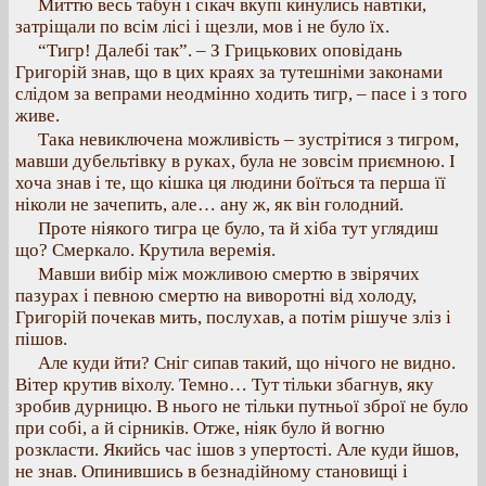
Миттю весь табун і сікач вкупі кинулись навтіки,
затріщали по всім лісі і щезли, мов і не було їх.
“Тигр! Далебі так”. – З Грицькових оповідань
Григорій знав, що в цих краях за тутешніми законами
слідом за вепрами неодмінно ходить тигр, – пасе і з того
живе.
Така невиключена можливість – зустрітися з тигром,
мавши дубельтівку в руках, була не зовсім приємною. І
хоча знав і те, що кішка ця людини боїться та перша її
ніколи не зачепить, але… ану ж, як він голодний.
Проте ніякого тигра це було, та й хіба тут углядиш
що? Смеркало. Крутила веремія.
Мавши вибір між можливою смертю в звірячих
пазурах і певною смертю на виворотні від холоду,
Григорій почекав мить, послухав, а потім рішуче зліз і
пішов.
Але куди йти? Сніг сипав такий, що нічого не видно.
Вітер крутив віхолу. Темно… Тут тільки збагнув, яку
зробив дурницю. В нього не тільки путньої зброї не було
при собі, а й сірників. Отже, ніяк було й вогню
розкласти. Якийсь час ішов з упертості. Але куди йшов,
не знав. Опинившись в безнадійному становищі і