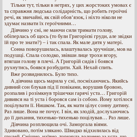
Тільки тут, тільки в нетрях, у цих жорстоких умовах є
та справжня людська солідарність, що робить героїчні
речі, як звичайні, як свій обов’язок, і ніхто ніколи не
здумає назвати їх героїчними…
Дівчино у сні, не маючи сили тримати голову,
обіперлась об щось (то були Григорієві груди, але звідки
їй про те знати?) – і так спала. Як мале дитя у матері.
Сонна поворушилась, влаштувалась зручніше, мов на
подушці. Спала солодко, звівши лице трохи вгору,
втягши голову в плечі. А Григорій сидів і боявся
рухнутись, боявся розбудити. Хай. Нехай спить.
Вже розвиднилось. Було тихо.
А дівчина щось марила у сні, посміхаючись. Якийсь
дивний сон блукав під її повіками, ворушив бровою,
розпалив і розімкнув трішечки гарячі уста… Григорій
дивився на ті уста і боровся сам із собою. Йому хотілося
поцілувати її. Нишком. Так, як мати цілує сонну дитину.
Раз лише. Вона не почує. І він, як злодій, дослухаючись
до її дихання, тихенько-тихенько поцілував… Раз лише.
Дівчина розплющила очі. Заморгала віями.
Здивовано, потім злякано. Швидко відхилилась від
грудей. Смішно, наївно, торкнула долонею за уста, що