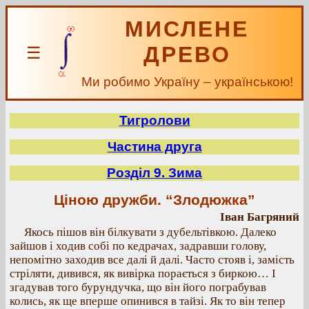
МИСЛЕНЕ
ДРЕВО
☰
Ми робимо Україну – українською!
Тигролови
Частина друга
Розділ 9. Зима
Ціною дружби. “Злодюжка”
Іван Багряний
Якось пішов він білкувати з дубельтівкою. Далеко
зайшов і ходив собі по кедрачах, задравши голову,
непомітно заходив все далі й далі. Часто стояв і, замість
стріляти, дивився, як вивірка порається з биркою… І
згадував того бурундучка, що він його пограбував
колись, як ще вперше опинився в тайзі. Як то він тепер