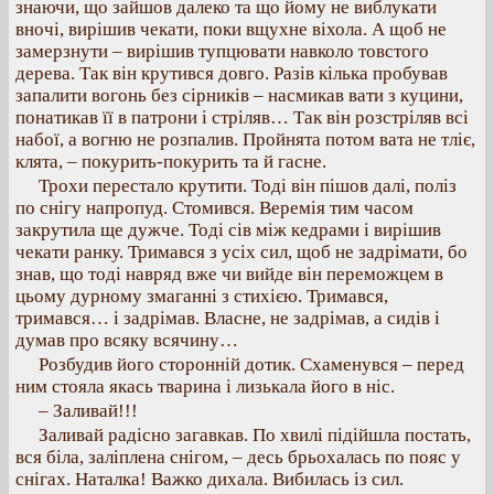
знаючи, що зайшов далеко та що йому не виблукати
вночі, вирішив чекати, поки вщухне віхола. А щоб не
замерзнути – вирішив тупцювати навколо товстого
дерева. Так він крутився довго. Разів кілька пробував
запалити вогонь без сірників – насмикав вати з куцини,
понатикав її в патрони і стріляв… Так він розстріляв всі
набої, а вогню не розпалив. Пройнята потом вата не тліє,
клята, – покурить-покурить та й гасне.
Трохи перестало крутити. Тоді він пішов далі, поліз
по снігу напропуд. Стомився. Веремія тим часом
закрутила ще дужче. Тоді сів між кедрами і вирішив
чекати ранку. Тримався з усіх сил, щоб не задрімати, бо
знав, що тоді навряд вже чи вийде він переможцем в
цьому дурному змаганні з стихією. Тримався,
тримався… і задрімав. Власне, не задрімав, а сидів і
думав про всяку всячину…
Розбудив його сторонній дотик. Схаменувся – перед
ним стояла якась тварина і лизькала його в ніс.
– Заливай!!!
Заливай радісно загавкав. По хвилі підійшла постать,
вся біла, заліплена снігом, – десь брьохалась по пояс у
снігах. Наталка! Важко дихала. Вибилась із сил.