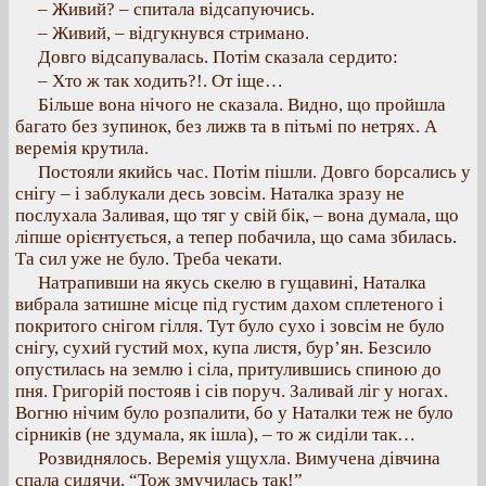
– Живий? – спитала відсапуючись.
– Живий, – відгукнувся стримано.
Довго відсапувалась. Потім сказала сердито:
– Хто ж так ходить?!. От іще…
Більше вона нічого не сказала. Видно, що пройшла
багато без зупинок, без лижв та в пітьмі по нетрях. А
веремія крутила.
Постояли якийсь час. Потім пішли. Довго борсались у
снігу – і заблукали десь зовсім. Наталка зразу не
послухала Заливая, що тяг у свій бік, – вона думала, що
ліпше орієнтується, а тепер побачила, що сама збилась.
Та сил уже не було. Треба чекати.
Натрапивши на якусь скелю в гущавині, Наталка
вибрала затишне місце під густим дахом сплетеного і
покритого снігом гілля. Тут було сухо і зовсім не було
снігу, сухий густий мох, купа листя, бур’ян. Безсило
опустилась на землю і сіла, притулившись спиною до
пня. Григорій постояв і сів поруч. Заливай ліг у ногах.
Вогню нічим було розпалити, бо у Наталки теж не було
сірників (не здумала, як ішла), – то ж сиділи так…
Розвиднялось. Веремія ущухла. Вимучена дівчина
спала сидячи. “Тож змучилась так!”