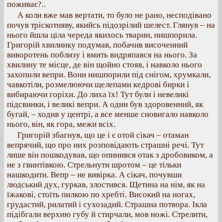
поживає?..
А коли вже мав вертати, то було не рано, несподівано
почув тріскотняву, якийсь підозрілий шелест. Глянув – на
нього йшла ціла череда якихось тварин, нишпорила.
Григорій хвилинку подумав, побачив височенний
виворотень поблизу і вмить видряпався на нього. За
хвилину те місце, де він щойно стояв, і навколо нього
захопили вепри. Вони нишпорили під снігом, хрумкали,
чавкотіли, розмелюючи щелепами кедрові бирки і
вибираючи горіхи. До лиха їх! Тут були і невеликі
підсвинки, і великі вепри. А один був здоровенний, як
бугай, – ходив у центрі, а все менше сновигало навколо
нього, він, як гора, межи всіх.
Григорій збагнув, що це і є отой сікач – отаман
вепрячий, що про них розповідають страшні речі. Тут
лише він пошкодував, що опинився отак з дробовиком, а
не з гвинтівкою. Стрельнути шротом – це тільки
нашкодити. Вепр – не вивірка. А сікач, почувши
людський дух, гуркав, злостився. Щетина на нім, як на
їжакові, стоїть пилкою по хребті. Високий на ногах,
грудастий, рилатий і сухозадий. Страшна потвора. Ікла
підібгали верхню губу й стирчали, мов ножі. Стрелити,