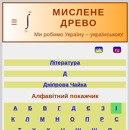
МИСЛЕНЕ
ДРЕВО
☰
Ми робимо Україну – українською!
uk
ru
Література
Д
Дніпрова Чайка
Алфавітний покажчик
А
Б
В
Г
Д
Є
З
І
К
Л
М
Н
О
П
Р
С