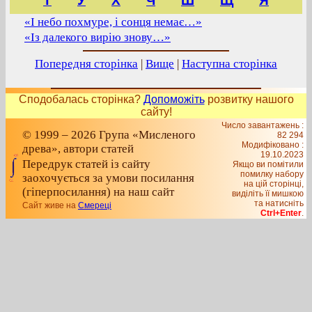
Т
У
Х
Ч
Ш
Щ
Я
«І небо похмуре, і сонця немає…»
«Із далекого вирію знову…»
Попередня сторінка
|
Вище
|
Наступна сторінка
Сподобалась сторінка?
Допоможіть
розвитку нашого
сайту!
Число завантажень :
© 1999 – 2026 Група «Мисленого
82 294
Модифіковано :
древа», автори статей
19.10.2023
Передрук статей із сайту
Якщо ви помітили
помилку набору
заохочується за умови посилання
на цiй сторiнцi,
(гіперпосилання) на наш сайт
видiлiть її мишкою
та натисніть
Сайт живе на
Смереці
Ctrl+Enter
.