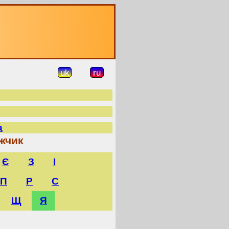
uk
ru
а
жчик
Є
З
І
П
Р
С
Щ
Я