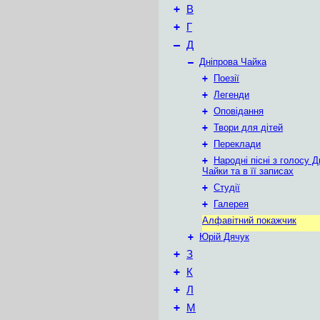
+
В
+
Г
–
Д
–
Дніпрова Чайка
+
Поезії
+
Легенди
+
Оповідання
+
Твори для дітей
+
Переклади
+
Народні пісні з голосу Д
Чайки та в її записах
+
Студії
+
Галерея
Алфавітний покажчик
+
Юрій Дячук
+
З
+
К
+
Л
+
М