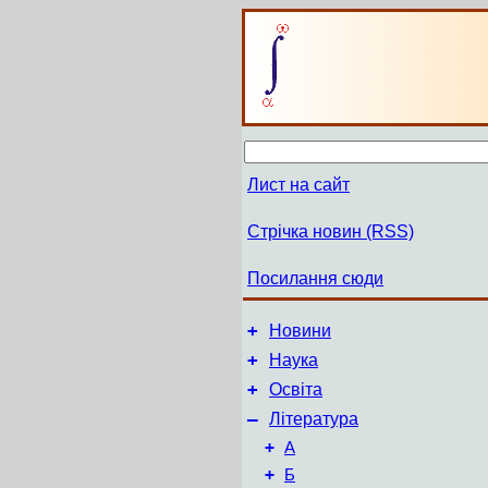
Лист на сайт
Стрічка новин (RSS)
Посилання сюди
+
Новини
+
Наука
+
Освіта
–
Література
+
А
+
Б