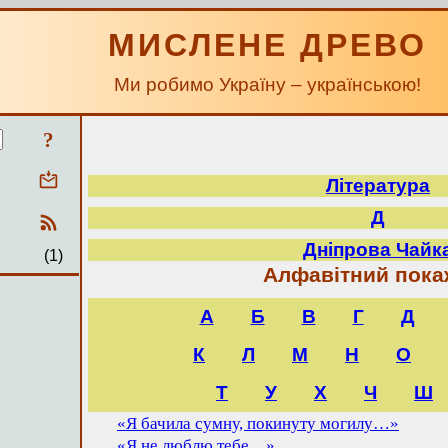
МИСЛЕНЕ ДРЕВО
Ми робимо Україну – українською!
?
Література
Д
Дніпрова Чайк
(1)
Алфавітний пока
А
Б
В
Г
Д
К
Л
М
Н
О
Т
У
Х
Ч
Ш
«Я бачила сумну, покинуту могилу…»
«Я не люблю тебе…»