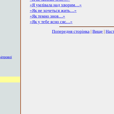
«Я умлівала над хворим…»
«Як не хочеться жить…»
«Як темно знов…»
«Як у тебе ясно сяє…»
Попередня сторінка
|
Вище
|
Наст
ніпрової