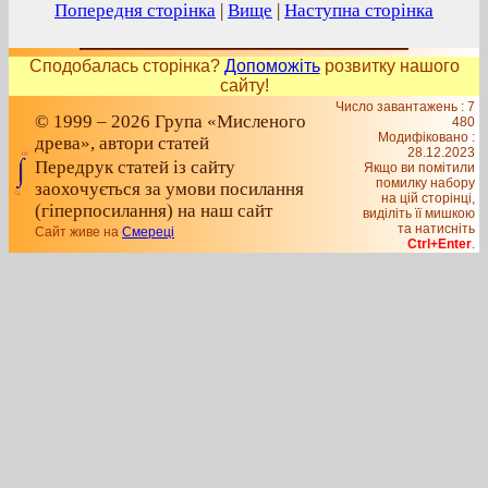
Попередня сторінка
|
Вище
|
Наступна сторінка
Сподобалась сторінка?
Допоможіть
розвитку нашого
сайту!
Число завантажень : 7
© 1999 – 2026 Група «Мисленого
480
Модифіковано :
древа», автори статей
28.12.2023
Передрук статей із сайту
Якщо ви помітили
помилку набору
заохочується за умови посилання
на цiй сторiнцi,
(гіперпосилання) на наш сайт
видiлiть її мишкою
та натисніть
Сайт живе на
Смереці
Ctrl+Enter
.