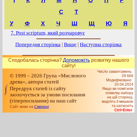
І
К
Л
М
Н
О
П
Р
С
Т
У
Ф
Х
Ч
Ш
Щ
Ю
Я
7. Post scriptum, який розчаровує
Попередня сторінка
|
Вище
|
Наступна сторінка
Сподобалась сторінка?
Допоможіть
розвитку нашого
сайту!
Число завантажень :
© 1999 – 2026 Група «Мисленого
29 668
Модифіковано :
древа», автори статей
20.04.2024
Передрук статей із сайту
Якщо ви помітили
помилку набору
заохочується за умови посилання
на цiй сторiнцi,
(гіперпосилання) на наш сайт
видiлiть її мишкою
та натисніть
Сайт живе на
Смереці
Ctrl+Enter
.