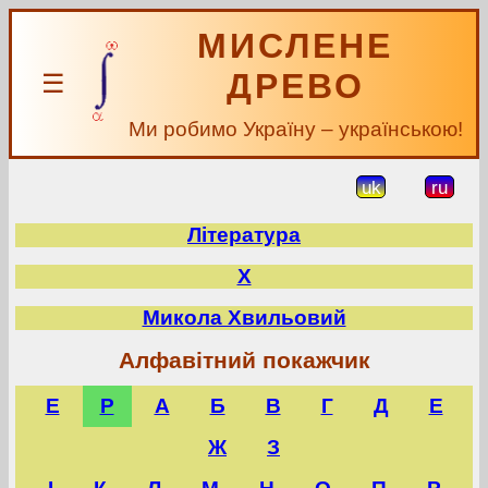
МИСЛЕНЕ
ДРЕВО
☰
Ми робимо Україну – українською!
uk
ru
Література
Х
Микола Хвильовий
Алфавітний покажчик
E
P
А
Б
В
Г
Д
Е
Ж
З