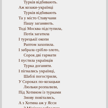
Турків відбивають.
Аж козаки-українці
Турків відбивають
Та у місто Ставучани
Пашу заганяють.
Тоді Москва підступила,
Потік загатила
І турецькії окопи
Раптом захопила.
І забрала срібло-злото,
Сорок дві гармати
І пустила українців
Турка доганяти.
І пігнались українці,
Шаблі погострили,
У Сороках по-козацьки
Люльки розпалили,
Під Хотином із турками
Знову повітались,
А з Хотина аж у Ясси