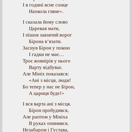
І в годині ясне сонце
Наокола гляне».
І сказала йому слово
Царевая мати,
І пішов завзятий ворог
Бірона в’язати.
Заснув Бірон у покою
І гадки не має…
Троє жовнірів у нього
Варту відбуває.
Але Мініх показався:
«Ані з місця, люди!
Бо тепер у нас не Бірон,
А цариця буде!»
І вся варта ані з місця.
Бірон пробудився,
Але раптом у Мініха
В руках опинився.
Незабаром і Густава,