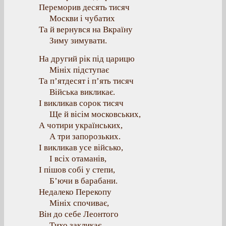
Переморив десять тисяч
Москви і чубатих
Та й вернувся на Вкраїну
Зиму зимувати.
На другий рік під царицю
Мініх підступає
Та п’ятдесят і п’ять тисяч
Війська викликає.
І викликав сорок тисяч
Ще й вісім московських,
А чотири українських,
А три запорозьких.
І викликав усе військо,
І всіх отаманів,
І пішов собі у степи,
Б’ючи в барабани.
Недалеко Перекопу
Мініх спочиває,
Він до себе Леонтого
Тихо закликає.