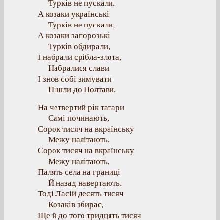
Турків не пускали.
А козаки українські
Турків не пускали,
А козаки запорозькі
Турків обдирали,
І набрали срібла-злота,
Набралися слави
І знов собі зимувати
Пішли до Полтави.
На четвертий рік татари
Самі починають,
Сорок тисяч на вкраїнську
Межу налітають.
Сорок тисяч на вкраїнську
Межу налітають,
Палять села на границі
Й назад навертають.
Тоді Ласій десять тисяч
Козаків збирає,
Ще й до того тридцять тисяч