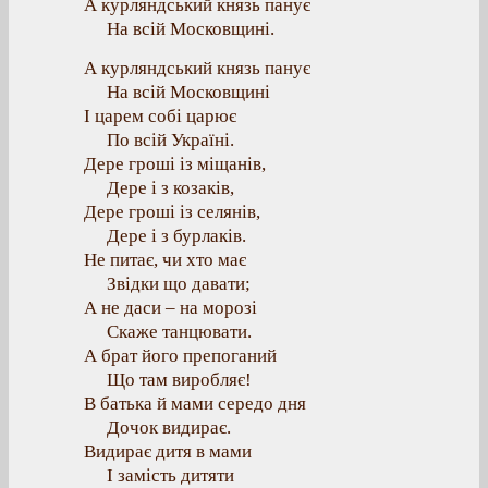
А курляндський князь панує
На всій Московщині.
А курляндський князь панує
На всій Московщині
І царем собі царює
По всій Україні.
Дере гроші із міщанів,
Дере і з козаків,
Дере гроші із селянів,
Дере і з бурлаків.
Не питає, чи хто має
Звідки що давати;
А не даси – на морозі
Скаже танцювати.
А брат його препоганий
Що там виробляє!
В батька й мами середо дня
Дочок видирає.
Видирає дитя в мами
І замість дитяти