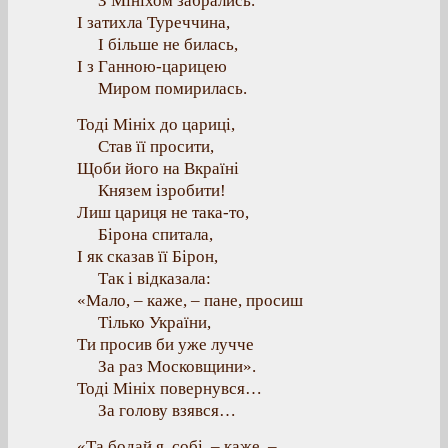
З Мініхом забрались.
І затихла Туреччина,
І більше не билась,
І з Ганною-царицею
Миром помирилась.
Тоді Мініх до цариці,
Став її просити,
Щоби його на Вкраїні
Князем ізробити!
Лиш цариця не така-то,
Бірона спитала,
І як сказав її Бірон,
Так і відказала:
«Мало, – каже, – пане, просиш
Тілько України,
Ти просив би уже лучче
За раз Московщини».
Тоді Мініх повернувся…
За голову взявся…
«Та бодай я, собі, – каже, –