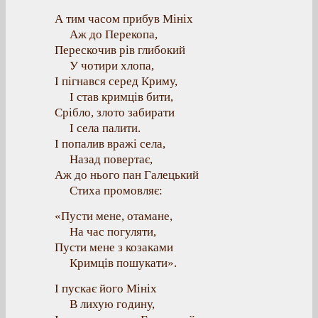
А тим часом прибув Мініх
Аж до Перекопа,
Перескочив рів глибокий
У чотири хлопа,
І пігнався серед Криму,
І став кримців бити,
Срібло, злото забирати
І села палити.
І попалив вражі села,
Назад повертає,
Аж до нього пан Галецький
Стиха промовляє:
«Пусти мене, отамане,
На час погуляти,
Пусти мене з козаками
Кримців пошукати».
І пускає його Мініх
В лихую годину,