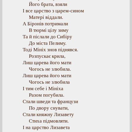
Його брата, взяли
І все царство з царем-сином
Матері віддали.
А Біронів потримали
В тюрмі цілу зиму
Та й післали до Сибіру
До міста Пелиму.
Тоді Мініх знов піднявся.
Розпускає крила,
Лиш царева його мати
Чогось не злюбила.
Лиш царева його мати
Чогось не злюбила
І тим себе і Мініха
Разом погубила.
Стали шведи та французи
По двору снувати,
Стали княжну Лизавету
Стиха підмовляти.
І на царство Лизавета