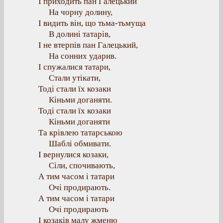
І приходить пан Галецький
На чорну долину,
І видить він, що тьма-тьмуща
В долині татарів,
І не втерпів пан Галецький,
На сонних ударив.
І спужалися татари,
Стали утікати,
Тоді стали їх козаки
Кіньми доганяти.
Тоді стали їх козаки
Кіньми доганяти
Та крівлею татарською
Шаблі обмивати.
І вернулися козаки,
Сіли, спочивають,
А тим часом і татари
Очі продирають.
А тим часом і татари
Очі продирають
І козаків малу жменю