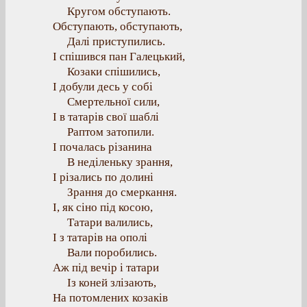
Кругом обступають.
Обступають, обступають,
Далі приступились.
І спішився пан Галецький,
Козаки спішились,
І добули десь у собі
Смертельної сили,
І в татарів свої шаблі
Раптом затопили.
І почалась різанина
В неділеньку зрання,
І різались по долині
Зрання до смеркання.
І, як сіно під косою,
Татари валились,
І з татарів на ополі
Вали поробились.
Аж під вечір і татари
Із коней злізають,
На потомлених козаків