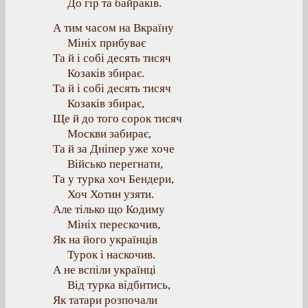
До гір та байраків.
А тим часом на Вкраїну
Мініх прибуває
Та й і собі десять тисяч
Козаків збирає.
Та й і собі десять тисяч
Козаків збирає,
Ще й до того сорок тисяч
Москви забирає,
Та й за Дніпер уже хоче
Військо перегнати,
Та у турка хоч Бендери,
Хоч Хотин узяти.
Але тілько що Кодиму
Мініх перескочив,
Як на його українців
Турок і наскочив.
А не вспіли українці
Від турка відбитись,
Як татари розпочали