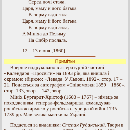
Серед ночі стала,
Царя, маму й його батька
В тюрму відіслала.
Царя, маму й його батька
В тюрму відіслала,
А Мініха до Пелиму
На Сибір послала.
12 – 13 июня [1860].
Примітки
Вперше надруковано в літературній частині
«Календаря «Просвіти» на 1893 рік, яка вийшла і
окремою збіркою: «Левада. У Львові, 1892», стор. 17 –
21. Подається за автографом «Співомовки 1859 – 1860»,
стор. 133, звор. – 142, звор.
Мініх Бургардт-Хрістоф (1683 – 1767) – німець за
походженням, генерал-фельдмаршал, командував
російською армією у російсько-турецькій війні 1735 –
1739 рр. Мав великі маєтки на Україні.
Подається за виданням:
Степан Руданський
. Твори в