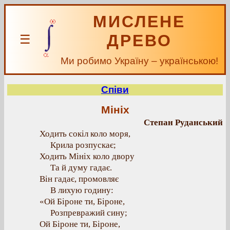
МИСЛЕНЕ
ДРЕВО
☰
Ми робимо Україну – українською!
Співи
Мініх
Степан Руданський
Ходить сокіл коло моря,
Крила розпускає;
Ходить Мініх коло двору
Та й думу гадає.
Він гадає, промовляє
В лихую годину:
«Ой Біроне ти, Біроне,
Розпревражий сину;
Ой Біроне ти, Біроне,