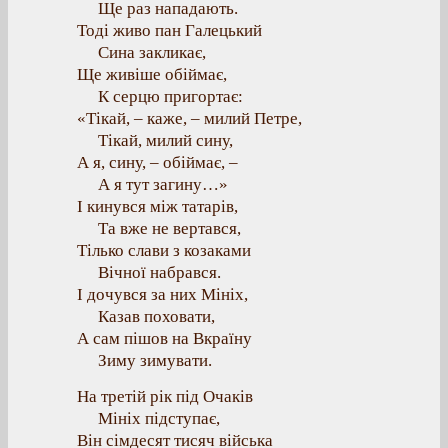
Ще раз нападають.
Тоді живо пан Галецький
Сина закликає,
Ще живіше обіймає,
К серцю пригортає:
«Тікай, – каже, – милий Петре,
Тікай, милий сину,
А я, сину, – обіймає, –
А я тут загину…»
І кинувся між татарів,
Та вже не вертався,
Тілько слави з козаками
Вічної набрався.
І дочувся за них Мініх,
Казав поховати,
А сам пішов на Вкраїну
Зиму зимувати.
На третій рік під Очаків
Мініх підступає,
Він сімдесят тисяч війська