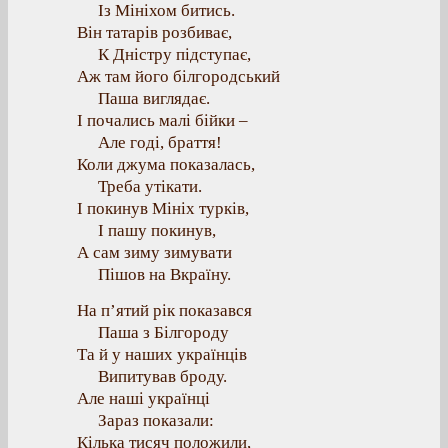
Із Мініхом битись.
Він татарів розбиває,
К Дністру підступає,
Аж там його білгородський
Паша виглядає.
І почались малі бійки –
Але годі, браття!
Коли джума показалась,
Треба утікати.
І покинув Мініх турків,
І пашу покинув,
А сам зиму зимувати
Пішов на Вкраїну.
На п’ятий рік показався
Паша з Білгороду
Та й у наших українців
Випитував броду.
Але наші українці
Зараз показали:
Кілька тисяч положили,