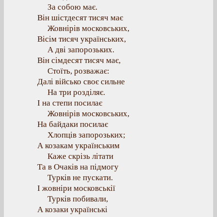
За собою має.
Він шістдесят тисяч має
Жовнірів московських,
Вісім тисяч українських,
А дві запорозьких.
Він сімдесят тисяч має,
Стоїть, розважає:
Далі військо своє сильне
На три розділяє.
І на степи посилає
Жовнірів московських,
На байдаки посилає
Хлопців запорозьких;
А козакам українським
Каже скрізь літати
Та в Очаків на підмогу
Турків не пускати.
І жовніри московськії
Турків побивали,
А козаки українські