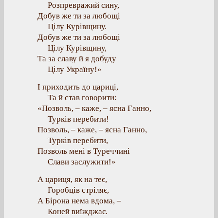
Розпревражий сину,
Добув же ти за любощі
Цілу Курівщину.
Добув же ти за любощі
Цілу Курівщину,
Та за славу й я добуду
Цілу Україну!»
І приходить до цариці,
Та й став говорити:
«Позволь, – каже, – ясна Ганно,
Турків перебити!
Позволь, – каже, – ясна Ганно,
Турків перебити,
Позволь мені в Туреччині
Слави заслужити!»
А цариця, як на теє,
Горобців стріляє,
А Бірона нема вдома, –
Коней виїжджає.