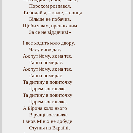
Порохом розпався,
Та бодай я, – каже, – сонця
Більше не побачив,
Щоби я вам, препоганим,
За се не віддячив!»
І все ходить коло двору,
Часу виглядає,
Аж тут йому, як на теє,
Ганна помирає.
Аж тут йому, як на теє,
Ганна помирає
Та дитину в повиточку
Царем зоставляє.
Та дитину в повиточку
Царем зоставляє,
А Бірона коло нього
В рядці зоставляє.
І знов Мініх не добуде
Ступня на Вкраїні,