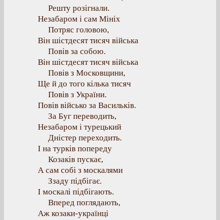
Решту розігнали.
Незабаром і сам Мініх
Потряс головою,
Він шістдесят тисяч війська
Повів за собою.
Він шістдесят тисяч війська
Повів з Московщини,
Ще й до того кілька тисяч
Повів з України.
Повів військо за Васильків.
За Буг переводить,
Незабаром і турецький
Дністер переходить.
І на турків попереду
Козаків пускає,
А сам собі з москалями
Ззаду підбігає.
І москалі підбігають.
Вперед поглядають,
Аж козаки-українці