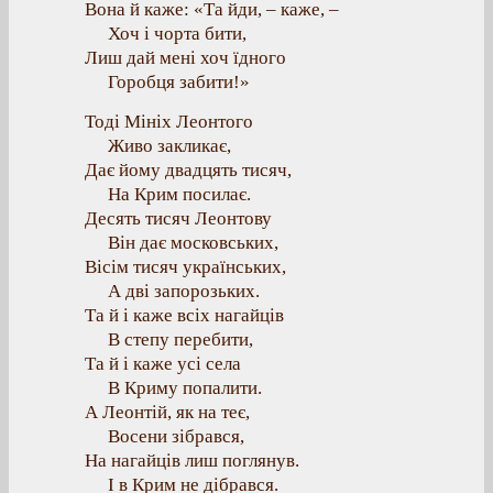
Вона й каже: «Та йди, – каже, –
Хоч і чорта бити,
Лиш дай мені хоч їдного
Горобця забити!»
Тоді Мініх Леонтого
Живо закликає,
Дає йому двадцять тисяч,
На Крим посилає.
Десять тисяч Леонтову
Він дає московських,
Вісім тисяч українських,
А дві запорозьких.
Та й і каже всіх нагайців
В степу перебити,
Та й і каже усі села
В Криму попалити.
А Леонтій, як на теє,
Восени зібрався,
На нагайців лиш поглянув.
І в Крим не дібрався.