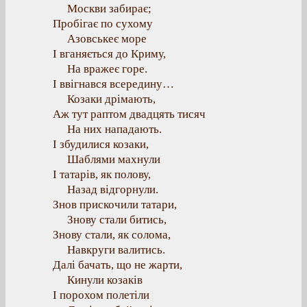
Москви забирає;
Пробігає по сухому
Азовськеє море
І вганяється до Криму,
На вражеє горе.
І ввігнався всередину…
Козаки дрімають,
Аж тут раптом двадцять тисяч
На них нападають.
І збудилися козаки,
Шаблями махнули
І татарів, як полову,
Назад відгорнули.
Знов прискочили татари,
Знову стали битись,
Знову стали, як солома,
Навкруги валитись.
Далі бачать, що не жарти,
Кинули козаків
І порохом полетіли