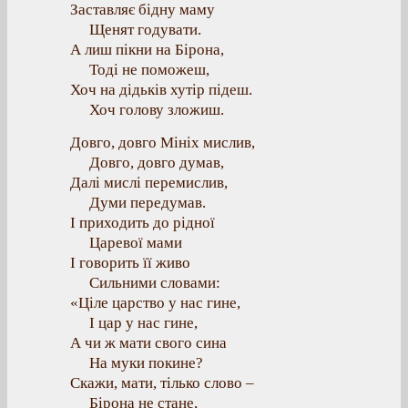
Заставляє бідну маму
Щенят годувати.
А лиш пікни на Бірона,
Тоді не поможеш,
Хоч на дідьків хутір підеш.
Хоч голову зложиш.
Довго, довго Мініх мислив,
Довго, довго думав,
Далі мислі перемислив,
Думи передумав.
І приходить до рідної
Царевої мами
І говорить її живо
Сильними словами:
«Ціле царство у нас гине,
І цар у нас гине,
А чи ж мати свого сина
На муки покине?
Скажи, мати, тілько слово –
Бірона не стане,