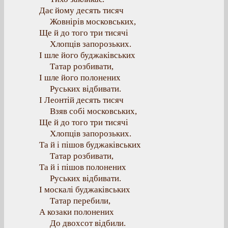
Дає йому десять тисяч
Жовнірів московських,
Ще й до того три тисячі
Хлопців запорозьких.
І шле його буджаківських
Татар розбивати,
І шле його полонених
Руських відбивати.
І Леонтій десять тисяч
Взяв собі московських,
Ще й до того три тисячі
Хлопців запорозьких.
Та й і пішов буджаківських
Татар розбивати,
Та й і пішов полонених
Руських відбивати.
І москалі буджаківських
Татар перебили,
А козаки полонених
До двохсот відбили.