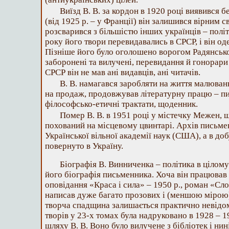
Виїзд В. В. за кордон в 1920 році виявився 
(від 1925 р. – у Франції) він залишився вірним 
розсварився з більшістю інших українців – полі
року його твори перевидавались в СРСР, і він о
Пізніше його було оголошено ворогом Радянської
заборонені та вилучені, перевидання й гонорар
СРСР він не мав ані видавців, ані читачів.
В. В. намагався заробляти на життя малюва
на продаж, продовжував літературну працю – пи
філософсько-етичні трактати, щоденник.
Помер В. В. в 1951 році у містечку Межен, щ
похований на місцевому цвинтарі. Архів письме
Української вільної академії наук (США), а в до
повернуто в Україну.
Біографія В. Винниченка – політика в цілому
його біографія письменника. Хоча він працював у
оповідання «Краса і сила» – 1950 р., роман «Сло
написав дуже багато прозових і (меншою мірою)
творча спадщина залишається практично невідо
творів у 23-х томах була надруковано в 1928 – 1
шляху В. В. Воно було вилучене з бібліотек і нин