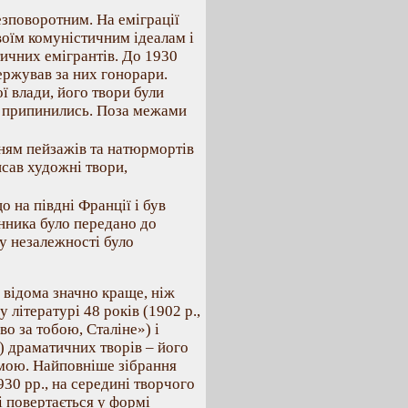
безповоротним. На еміграції
своїм комуністичним ідеалам і
тичних емігрантів. До 1930
держував за них гонорари.
 влади, його твори були
и припинились. Поза межами
нням пейзажів та натюрмортів
сав художні твори,
о на півдні Франції і був
нника було передано до
бу незалежності було
 відома значно краще, ніж
 літературі 48 років (1902 р.,
во за тобою, Сталіне») і
 драматичних творів – його
мою. Найповніше зібрання
930 рр., на середині творчого
і повертається у формі