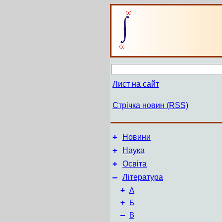
Лист на сайт
Стрічка новин (RSS)
+
Новини
+
Наука
+
Освіта
–
Література
+
А
+
Б
–
В