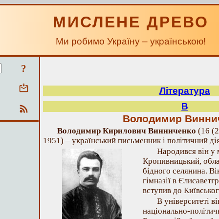
МИСЛЕНЕ ДРЕВО
Ми робимо Україну – українською!
?
Література
В
Володимир Винни
Володимир Кирилович Винниченко
(16 (2
1951) – український письменник і політичний ді
Народився він у 
Кропивницький, обла
бідного селянина. Ві
гімназії в Єлисаветгр
вступив до Київськог
В університеті в
національно-політичн