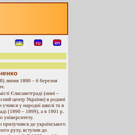
uk
ru
en
ченко
8) липня 1880 – 6 березня
яч.
місті Єлисаветграді (нині –
сний центр України) в родині
н учився у народні школі та в
аді (1890 – 1899), а в 1901 р.
о університету.
ін прилучився до українського
ого руху, вступив до