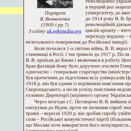
Революційної українс
в перший раз заареш
університету, до яког
Портрет
до 1914 року В. В. б
В. Винниченка
революційній діяльн
(1900-і рр.?)
циклів арешту – втечі
З сайту
uk.wikipedia.org
переходу кордону – 
нелегального повернення до Російської імперії.
Коли почалася 1-а світова війна, В. В. якраз
становищі в Росії, і так тривало до 1917 р. Післ
В. В. приїхав до Києва і включився в роботу Цен
брак фахівців йому було доручено очолити Генер
одночасно – генеральне секретарство (міністерст
був причетним до підготовки всіх універсалів Ц
1918 р. він був одним із керівників повстання пр
Скоропадського, а після успіху повстання недовг
головою Директорії (керівного органу Українськ
Через незгоди з С. Петлюрою В. В. вийшов зі
емігрував до Відня, проте не полишив спроб знай
травні – вересні 1920 р. він зробив спробу увій
сили – Російської комуністичної партії (більшови
що Москва хоче використати його популярність 
(антиукраїнських) цілей.