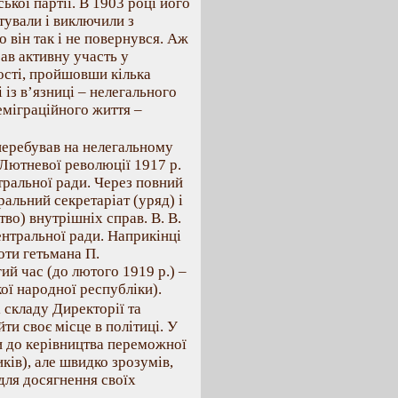
ької партії. В 1903 році його
тували і виключили з
о він так і не повернувся. Аж
рав активну участь у
ості, пройшовши кілька
 із в’язниці – нелегального
еміграційного життя –
 перебував на нелегальному
я Лютневої революції 1917 р.
тральної ради. Через повний
альний секретаріат (уряд) і
во) внутрішніх справ. В. В.
ентральної ради. Наприкінці
оти гетьмана П.
ий час (до лютого 1919 р.) –
ої народної республіки).
 складу Директорії та
ти своє місце в політиці. У
ти до керівництва переможної
ків), але швидко зрозумів,
для досягнення своїх