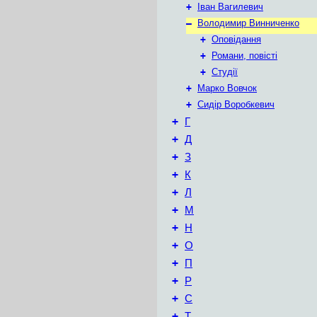
+
Іван Вагилевич
–
Володимир Винниченко
+
Оповідання
+
Романи, повісті
+
Студії
+
Марко Вовчок
+
Сидір Воробкевич
+
Г
+
Д
+
З
+
К
+
Л
+
М
+
Н
+
О
+
П
+
Р
+
С
+
Т