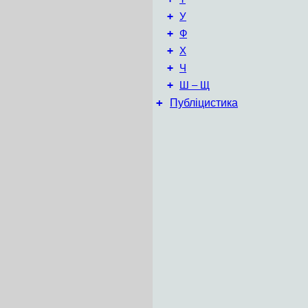
+
У
+
Ф
+
Х
+
Ч
+
Ш – Щ
+
Публіцистика