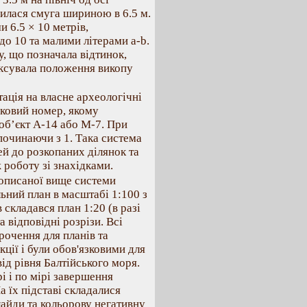
шилася смуга шириною в 6.5 м.
 6.5 × 10 метрiв,
до 10 та малими лiтерами а-b.
, що позначала вiдтинок,
iксувала положення викопу
ацiя на власне археологiчнi
дковий номер, якому
 об’єкт А-14 або М-7. При
очинаючи з 1. Така система
й до розкопаних дiлянок та
 роботу зi знахiдками.
 описаної вище системи
льний план в масштабi 1:100 з
 складався план 1:20 (в разi
а вiдповiднi розрiзи. Всi
орочення для планiв та
кцiї i були обов'язковими для
вiд рiвня Балтiйського моря.
i i по мiрi завершення
а їх пiдставi складалися
лайди та кольорову негативну