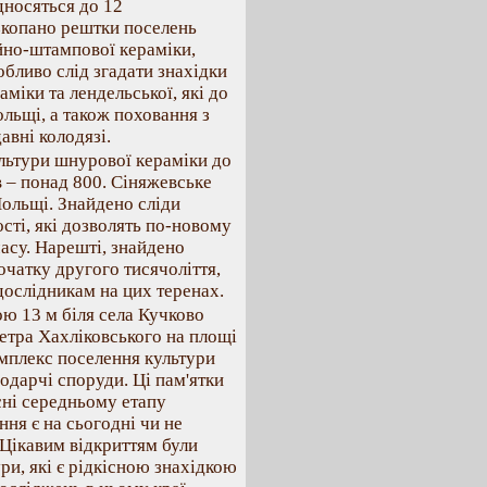
дносяться до 12
зкопано рештки поселень
iйно-штампової керамiки,
обливо слiд згадати знахiдки
мiки та лендельської, якi до
ольщi, а також поховання з
авнi колодязi.
ультури шнурової керамiки до
в – понад 800. Сiняжевське
Польщi. Знайдено слiди
стi, якi дозволять по-новому
часу. Нарештi, знайдено
очатку другого тисячолiття,
дослiдникам на цих теренах.
ю 13 м бiля села Кучково
етра Хахлiковського на площi
омплекс поселення культури
подарчi споруди. Цi пам'ятки
снi середньому етапу
ння є на сьогоднi чи не
 Цiкавим вiдкриттям були
ри, якi є рiдкiсною знахiдкою