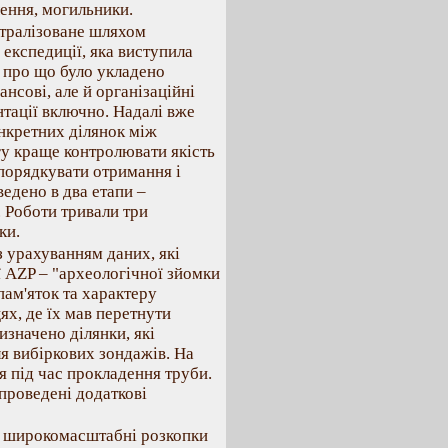
лення, могильники.
нтралiзоване шляхом
 експедицiї, яка виступила
, про що було укладено
нсовi, але й органiзацiйнi
нтацiї включно. Надалi вже
онкретних дiлянок мiж
у краще контролювати якiсть
порядкувати отримання i
ведено в два етапи –
. Роботи тривали три
ки.
з урахуванням даних, якi
ї AZP – "археологiчної зйомки
пам'яток та характеру
ях, де їх мав перетнути
изначено дiлянки, якi
ля вибiркових зондажiв. На
 пiд час прокладення труби.
 проведенi додатковi
i широкомасштабнi розкопки