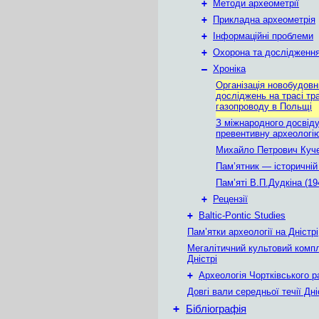
+
Методи археометрії
+
Прикладна археометрія
+
Інформаційні проблеми
+
Охорона та дослідження
–
Хроніка
Органiзацiя новобудовн
дослiджень на трасi тр
газопроводу в Польщi
З міжнародного досвіду
превентивну археологію
Михайло Петрович Куч
Пам’ятник — історичній
Пам’яті В.П.Дудкіна (19
+
Рецензії
+
Baltic-Pontic Studies
Пам’ятки археології на Дністрі
Мегалітичний культовий комп
Дністрі
+
Археологія Чортківського р
Довгі вали середньої течії Дн
+
Бібліографія