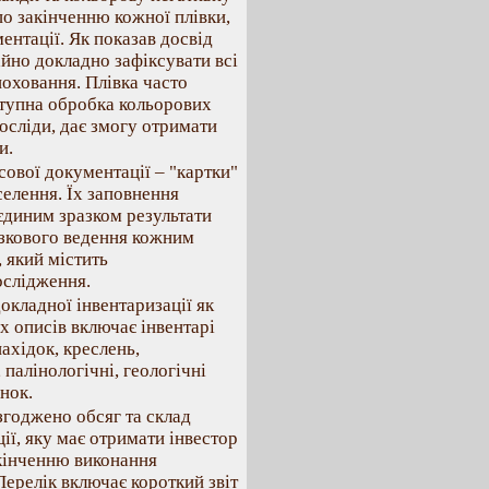
по закiнченню кожної плiвки,
нтацiї. Як показав досвiд
йно докладно зафiксувати всi
 поховання. Плiвка часто
ступна обробка кольорових
дослiди, дає змогу отримати
и.
сової документацiї – "картки"
оселення. Їх заповнення
єдиним зразком результати
язкового ведення кожним
 який мiстить
ослiдження.
окладної iнвентаризацiї як
их описiв включає iнвентарi
ахiдок, креслень,
 палiнологiчнi, геологiчнi
нок.
згоджено обсяг та склад
iї, яку має отримати iнвестор
акiнченню виконання
Перелiк включає короткий звiт