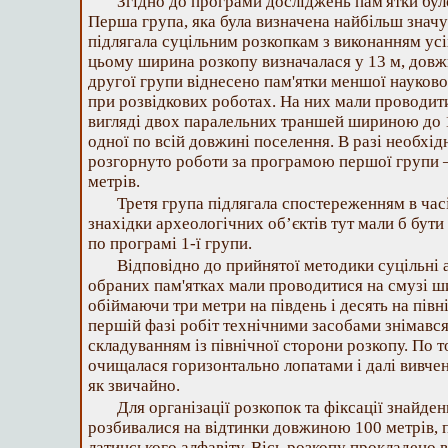
Згiдно до програми дослiджень пам'ятки бул
Перша група, яка була визначена найбiльш значу
пiдлягала суцiльним розкопкам з виконанням ус
цьому ширина розкопу визначалася у 13 м, довж
другої групи вiднесено пам'ятки меншої наукової
при розвiдкових роботах. На них мали проводит
виглядi двох паралельних траншей шириною до 1 
одної по всiй довжинi поселення. В разi необхiд
розгорнуто роботи за програмою першої групи –
метрiв.
Третя група пiдлягала спостереженням в часi
знахiдки археологiчних об’єктiв тут мали б бут
по програмi 1-ї групи.
Вiдповiдно до прийнятої методики суцiльнi 
обраних пам'ятках мали проводитися на смузi ш
обiймаючи три метри на пiвдень i десять на пiвнi
першiй фазi робiт технiчними засобами знiмався
складуванням iз пiвнiчної сторони розкопу. По 
очищалася горизонтально лопатами i далi вивче
як звичайно.
Для органiзацiї розкопок та фiксацiї знайде
розбивалися на вiдтинки довжиною 100 метрiв, 
латинського алфавiту. Вiсь розкопу прокладено в 