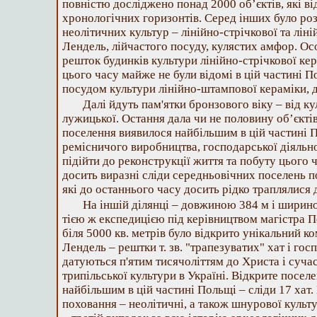
повнiстю дослiджено понад 2000 об’єктiв, якi вi
хронологiчних горизонтiв. Серед iнших було ро
неолiтичних культур – лiнiйно-стрiчкової та лiн
Лендель, лiйчастого посуду, кулястих амфор. Ос
решток будинкiв культури лiнiйно-стрiчкової кера
цього часу майже не були вiдомi в цiй частинi П
посудом культури лiнiйно-штампової керамiки, д
Далi йдуть пам'ятки бронзового вiку – вiд к
лужицької. Остання дала чи не половину об’єктi
поселення виявилося найбiльшим в цiй частинi 
ремiсничого виробництва, господарської дiяльно
пiдiйти до реконструкцiї життя та побуту цього 
досить виразнi слiди середньовiчних поселень п
якi до останнього часу досить рiдко траплялися 
На iншiй дiлянцi – довжиною 384 м i ширино
тiєю ж експедицiєю пiд керiвництвом магiстра П
бiля 5000 кв. метрiв було вiдкрито унiкальний к
Лендель – рештки т. зв. "трапезуватих" хат i гос
датуються п'ятим тисячолiттям до Христа i суча
трипiльської культури в Українi. Вiдкрите поселе
найбiльшим в цiй частинi Польщi – слiди 17 хат.
поховання – неолiтичнi, а також шнурової культу