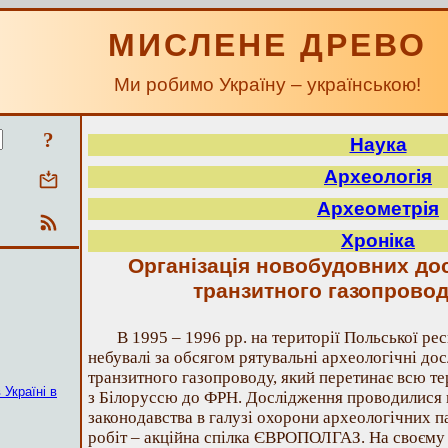
МИСЛЕНЕ ДРЕВО
Ми робимо Україну – українською!
?
Наука
Археологія
Археометрія
Хроніка
Органiзацiя новобудовних дос
транзитного газопровод
В 1995 – 1996 рр. на територiї Польської р
небувалi за обсягом рятувальнi археологiчнi дос
транзитного газопроводу, який перетинає всю те
 Україні в
з Бiлоруссю до ФРН. Дослiдження проводилися 
законодавства в галузi охорони археологiчних п
робiт – акцiйна спiлка ЄВРОПОЛГАЗ. На своєму 