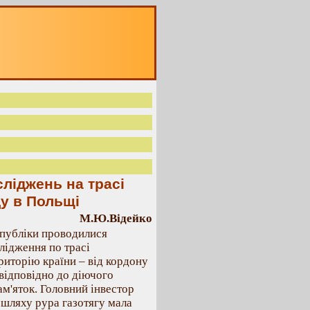
лiджень на трасi
у в Польщi
М.Ю.Відейко
еспублiки проводилися
лiдження по трасi
риторiю країни – вiд кордону
вiдповiдно до дiючого
ам'яток. Головний iнвестор
шляху рура газотягу мала