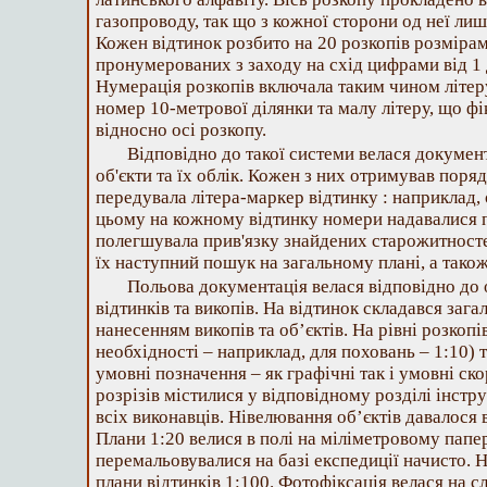
газопроводу, так що з кожної сторони од неї ли
Кожен вiдтинок розбито на 20 розкопiв розмiрами
пронумерованих з заходу на схiд цифрами вiд 1 
Нумерацiя розкопiв включала таким чином лiтеру
номер 10-метрової дiлянки та малу лiтеру, що ф
вiдносно осi розкопу.
Вiдповiдно до такої системи велася документ
об'єкти та їх облiк. Кожен з них отримував поря
передувала лiтера-маркер вiдтинку : наприклад,
цьому на кожному вiдтинку номери надавалися п
полегшувала прив'язку знайдених старожитносте
їх наступний пошук на загальному планi, а також
Польова документацiя велася вiдповiдно до
вiдтинкiв та викопiв. На вiдтинок складався зага
нанесенням викопiв та об’єктiв. На рiвнi розкопiв
необхiдностi – наприклад, для поховань – 1:10) т
умовнi позначення – як графiчнi так i умовнi ск
розрiзiв мiстилися у вiдповiдному роздiлi iнстру
всiх виконавцiв. Нiвелювання об’єктiв давалося 
Плани 1:20 велися в полi на мiлiметровому папер
перемальовувалися на базi експедицiї начисто. Н
плани вiдтинкiв 1:100. Фотофiксацiя велася на с