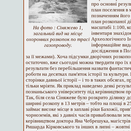
про основнi резул
план поселення в 
позначенням його 
план розкопаної дi
масштабi 1:100, коп
На фото : Сіняжево 1,
iнвентаря знахiдо
загальний вид на місце
Археологiчного I
охоронних розкопок по трасі
iнформацiйне вида
газопроводу.
дослiдження в Пол
за її межами). Хоча пiдсумки дворiчних розкопо
остаточно, вже сьогоднi можна твердити про їх 
результати без перебiльшення назвати фантасти
роботи на десятках пам'яток iсторiї та культури.
сторiнки давньої iсторiї – i то в таких обсягах, 
тiльки мрiяти. Як приклад наведемо деякi резуль
познаньського унiверситету пiд керiвництвом п
Так, бiля села Сiняжеве було розкрито дiлянку 
ширинi розкопу в 13 метрiв – тобто на площi в 25
займає високе мiсце в заплавi рiки Бахожii, прив
чорноземiв, якi з давнiх часiв приваблювали зем
керiвництвом доктора Яна Чебрешука, магiстрi
Ришарда Кiрковського та iнших в липнi – жовтнi 