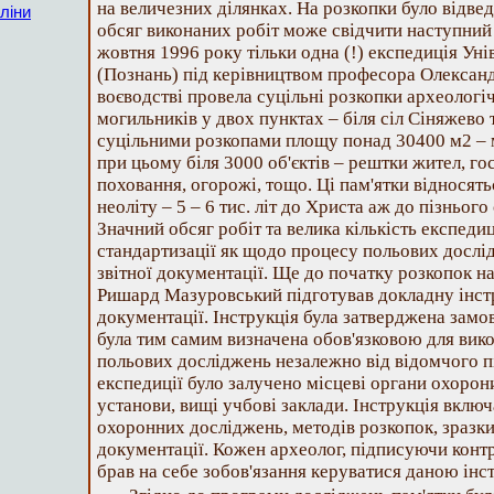
на величезних дiлянках. На розкопки було вiдве
ліни
обсяг виконаних робiт може свiдчити наступний 
жовтня 1996 року тiльки одна (!) експедицiя Ун
(Познань) пiд керiвництвом професора Олексан
воєводствi провела суцiльнi розкопки археологiч
могильникiв у двох пунктах – бiля сiл Сiняжево
суцiльними розкопами площу понад 30400 м2 – 
при цьому бiля 3000 об'єктiв – рештки жител, го
поховання, огорожi, тощо. Цi пам'ятки вiдносять
неолiту – 5 – 6 тис. лiт до Христа аж до пiзньог
Значний обсяг робiт та велика кiлькiсть експеди
стандартизацiї як щодо процесу польових дослiдж
звiтної документацiї. Ще до початку розкопок н
Ришард Мазуровський пiдготував докладну iнст
документацiї. Iнструкцiя була затверджена замо
була тим самим визначена обов'язковою для вик
польових дослiджень незалежно вiд вiдомчого п
експедицiї було залучено мiсцевi органи охорони
установи, вищi учбовi заклади. Iнструкцiя вклю
охоронних дослiджень, методiв розкопок, зразки
документацiї. Кожен археолог, пiдписуючи контр
брав на себе зобов'язання керуватися даною iнс