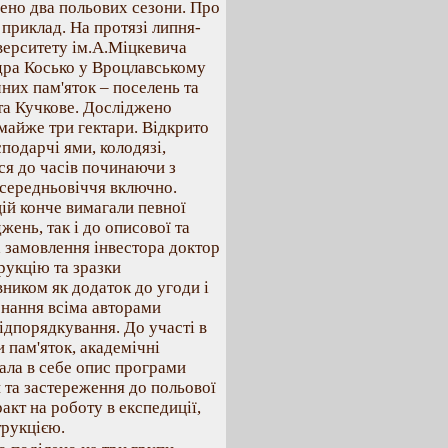
дено два польових сезони. Про
приклад. На протязi липня-
iверситету iм.А.Мiцкевича
дра Косько у Вроцлавському
них пам'яток – поселень та
 та Кучкове. Дослiджено
майже три гектари. Вiдкрито
сподарчi ями, колодязi,
ся до часiв починаючи з
о середньовiччя включно.
цiй конче вимагали певної
ень, так i до описової та
а замовлення iнвестора доктор
рукцiю та зразки
вником як додаток до угоди i
онання всiма авторами
iдпорядкування. До участi в
 пам'яток, академiчнi
чала в себе опис програми
 та застереження до польової
акт на роботу в експедицiї,
трукцiєю.