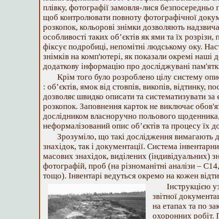
плiвку, фотографiї замовля-лися безпосередньо 
щоб контролювати повноту фотографiчної докуме
розкопок, кольоровi знiмки дозволяють надзвича
особливостi таких об’єктiв як ями та їх розрiзи,
фiксує подробицi, непомiтнi людському оку. На
знiмкiв на комп'ютерi, як показали окремi нашi 
додаткову iнформацiю про дослiджуванi пам'ятк
Крiм того було розроблено цiлу систему опи
: об’єктiв, ямок вiд стовпiв, викопiв, вiдтинку, п
дозволяє швидко описати та систематизувати за 
розкопок. Заповнення карток не виключає обов'
дослiдником власноручно польового щоденника,
неформалiзований опис об’єктiв та процесу їх д
Зрозумiло, що такi дослiдження вимагають д
знахiдок, так i документацiї. Система iнвентарн
масових знахiдок, видiлених (iндивiдуальних) зн
фотографiй, проб (на рiзноманiтнi аналiзи – С14,
тощо). Iнвентарi ведуться окремо на кожен вiдти
Iнструкцiєю у
звiтної документац
на етапах та по з
охоронних робiт. 