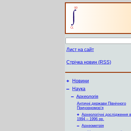
Лист на сайт
Стрічка новин (RSS)
+
Новини
–
Наука
–
Археологія
Античні держави Північного
Причорномор’я
+
Археологічні дослідження в
1994 – 1996 рр.
–
Археометрія