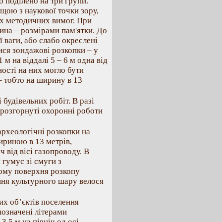
о подiлено на три групи.
щою з наукової точки зору,
iх методичних вимог. При
ина – розмiрами пам'ятки. До
 ваги, або слабо окресленi
ися зондажовi розкопки – у
м на вiддалi 5 – 6 м одна вiд
ностi на них могло бути
 тобто на ширину в 13
 будiвельних робiт. В разi
и розгорнутi охороннi роботи
археологiчнi розкопки на
ириною в 13 метрiв,
ч вiд вiсi газопроводу. В
 гумус зi смуги з
тому поверхня розкопу
ння культурного шару велося
них об’єктiв поселення
позначенi лiтерами
3.5 м на пiвнiч од осi