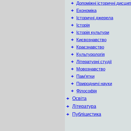
+
Допоміжні історичні дисцип
+
Економіка
+
Історичні джерела
+
Історія
+
Історія культури
+
Києвознавство
+
Краєзнавство
+
Культурологія
+
Літературні студії
+
Мовознавство
+
Пам’ятки
+
Природничі науки
+
Філософія
+
Освіта
+
Література
+
Публіцистика