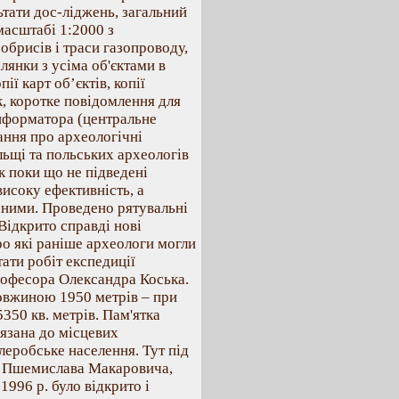
ьтати дос-лiджень, загальний
масштабi 1:2000 з
обрисiв i траси газопроводу,
лянки з усiма об'єктами в
iї карт об’єктiв, копiї
к, коротке повiдомлення для
нформатора (центральне
ння про археологiчнi
ьщi та польських археологiв
к поки що не пiдведенi
високу ефективнiсть, а
чними. Проведено рятувальнi
 Вiдкрито справдi новi
про якi ранiше археологи могли
тати робiт експедицiї
рофесора Олександра Коська.
довжиною 1950 метрiв – при
350 кв. метрiв. Пам'ятка
'язана до мiсцевих
леробське населення. Тут пiд
в Пшемислава Макаровича,
1996 р. було вiдкрито i