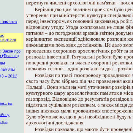
перетнути численi археологiчнi пам'ятки – посе
Керiвництво цим значним проектом було це
утворення при мiнiстерствi культури спецiальної
перед iнвестором, як головний виконавець робiт
 пам’яток
вiдповiдну угоду. Угода охоплювала не лише фiна
питання – до погодження зразкiв звiтної докуме
их
керiвництво експедицiї здiйснювало розподiл к
анзитного
виконавцями польових дослiджень. Це дало змог
проведення охоронних археологiчних робiт та в
: Закон про
 (Франція)
розподiл iнвестицiй. Рятувальнi роботи було про
попереднi розвiдки та власне охороннi розкопки
ера
польових сезони – один розвiдки та два – розкоп
 пам’ятці
Розвiдки по трасi газопроводу проводилися 
43 – 2011)
свого часу було зiбрано пiд час проведення акцi
Польщi". Вони мали на метi уточнення розмiрiв 
культурного шару археологiчних пам'яток в мiсц
газопровiд. Вiдповiдно до результатiв розвiдок в
лекс на
пiдлягали суцiльним розкопкам, а також мiсця д
iнших дiлянках мали проводитися спостереження
айону
Було обумовлено, що в разi необхiдностi будуть
істра
археологiчнi дослiдження.
Розвiдки показали, що мають бути проведен