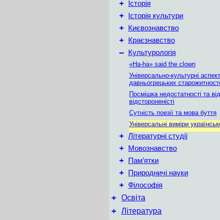
+
Історія
+
Історія культури
+
Києвознавство
+
Краєзнавство
–
Культурологія
«Ha-ha» said the clown
Універсально-культурні аспек
давньогрецьких старожитност
Посмішка недостатності та ві
відстороненісті
Сутність поезії та мова буття
Універсальні виміри українськ
+
Літературні студії
+
Мовознавство
+
Пам’ятки
+
Природничі науки
+
Філософія
+
Освіта
+
Література