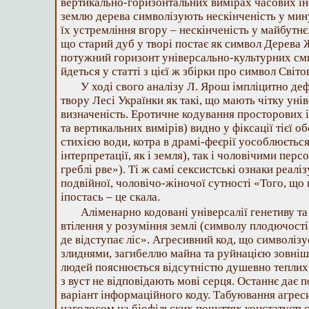
вертикально-горизонтальних вимірах часових інф
землю дерева символізують нескінченість у мину
їх устремління вгору – нескінченість у майбутн
що старий дуб у творі постає як символ Дерева 
потужний горизонт універсально-культурних сми
йдеться у статті з цієї ж збірки про символ Світ
У ході свого аналізу Л. Ярош імпліцитно деф
твору Лесі Українки як такі, що мають чітку ун
визначеність. Еротичне кодування просторових і
та вертикальних вимірів) видно у фіксації тієї 
стихією води, котра в драмі-феєрії уособлюєтьс
інтерпретації, як і земля), так і чоловічими пер
греблі рве»). Ті ж самі сексистські ознаки реал
подвійної, чоловічо-жіночої сутності «Того, що 
іпостась – це скала.
Аліменарно кодовані універсалії генетиву та
втілення у розуміння землі (символу плодючості
де відступає ліс». Агресивний код, що символізу
злиднями, загибеллю майна та руйнацією зовніш
людей пояснюється відсутністю душевно теплих 
з вуст не відповідають мові серця. Останнє дає 
варіант інформаційного коду. Табуювання агрес
наголосом на біофільских почуттях констатуєтьс