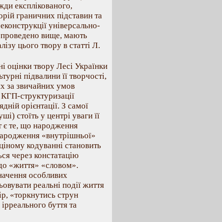
жди експлікованого,
орій граничних підставин та
реконструкції універсально-
о проведено вище, мають
ізу цього твору в статті Л.
ні оцінки твору Лесі Українки
турні підвалини її творчості,
их за звичайних умов
й КГП-структуризації
ядній орієнтації. З самої
і) стоїть у центрі уваги її
т є те, що народження
 народження «внутрішньої»
аціному кодуванні становить
ься через констатацію
 до «життя» «словом».
начення особливих
ьовувати реальні події життя
ір, «торкнутись струн
 ірреального буття та