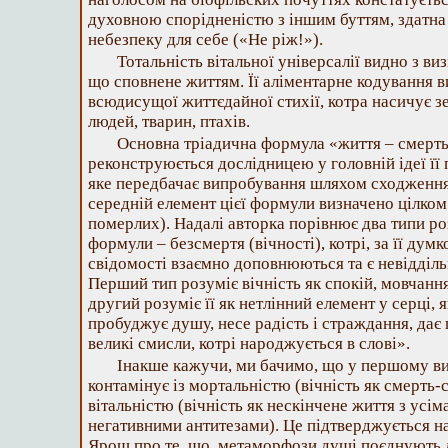
духовною спорідненістю з іншим буттям, здатна
небезпеку для себе («Не ріж!»).
Тотальність вітальної універсалії видно з ви
що сповнене життям. Її аліментарне кодування в
всюдисущої життєдайної стихії, котра насичує з
людей, тварин, птахів.
Основна тріадична формула «життя – смерть
реконструюється дослідницею у головній ідеї її
яке передбачає випробування шляхом сходження 
середній елемент цієї формули визначено цілком
померлих). Надалі авторка порівнює два типи р
формули – безсмертя (вічності), котрі, за її дум
свідомості взаємно доповнюються та є невідділь
Перший тип розуміє вічність як спокій, мовчання
другий розуміє її як нетлінний елемент у серці, 
пробуджує душу, несе радість і страждання, дає 
великі смисли, котрі народжується в слові».
Інакше кажучи, ми бачимо, що у першому в
контамінує із мортальністю (вічність як смерть-с
вітальністю (вічність як нескінчене життя з усім
негативними антитезами). Це підтверджується 
Ярош про те, що, метаморфози душі поєднують д