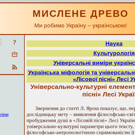
МИСЛЕНЕ ДРЕВО
Ми робимо Україну – українською!
?
Наука
Культурологія
Універсальні виміри україн
Українська міфологія та універсаль
«Лісової пісні» Лесі 
Універсально-культурні елементи
пісні» Лесі Укра
Звернення до статті Л. Ярош показує, що, п
дослідницьку мету – виявлення філософсько-сві
ліни
пробудження душі в «Лісовій пісні» Лесі Україн
універсально-культурні параметри цього тексту,
філософсько-антропологічною спрямованістю її і