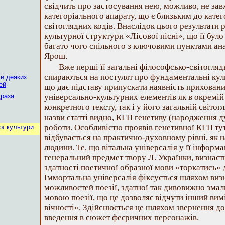
свідчить про застосування нею, можливо, не зав
категоріального апарату, що є близьким до катег
світоглядних кодів. Внаслідок цього результати 
культурної структури «Лісової пісні», що її бул
багато чого спільного з ключовими пунктами анал
Ярош.
Вже перші її загальні філософсько-світогляд
спираються на постулят про фундаментальні куль
ти деяких
ей
що дає підставу припускати наявність прихован
драза
універсально-культурних елементів як в окремі
конкретного тексту, так і у його загальній світогл
назви статті видно, КГП генетиву (народження душ
роботи. Особливістю проявів генетивної КГП ту
ої культури
відбувається на практично-духовному рівні, як
людини. Те, що вітальна універсалія у її інформ
генеральний предмет твору Л. Українки, визнаєт
здатності поетичної образної мови «торкатись»
Іммортальна універсалія фіксується шляхом виз
можливостей поезії, здатної так дивовижно змал
мовою поезії, що це дозволяє відчути інший вим
вічності». Здійснюється це шляхом звернення до
введення в сюжет феєричних персонажів.