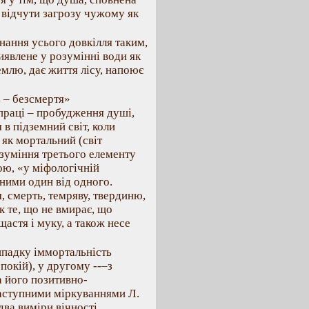
 відчути загрозу чужому як
знання усього довкілля таким,
иявлене у розумінні води як
емлю, дає життя лісу, напоює
 – безсмертя»
 праці – пробудження душі,
в підземний світ, коли
 як мортальний (світ
озуміння третього елементу
кою, «у міфологічній
ними один від одного.
, смерть, темряву, твердиню,
як те, що не вмирає, що
щастя і муку, а також несе
ипадку іммортальність
покій), у другому --–з
а його позитивно-
наступними міркуваннями Л.
ва виміри вічності.