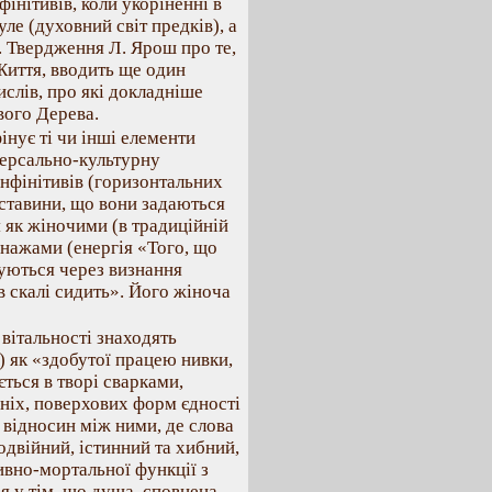
інітивів, коли укоріненні в
ле (духовний світ предків), а
є. Твердження Л. Ярош про те,
Життя, вводить ще один
слів, про які докладніше
ового Дерева.
інує ті чи інші елементи
іверсально-культурну
нфінітивів (горизонтальних
обставини, що вони задаються
я як жіночими (в традиційній
сонажами (енергія «Того, що
ізуються через визнання
в скалі сидить». Його жіноча
 вітальності знаходять
) як «здобутої працею нивки,
ється в творі сварками,
ніх, поверхових форм єдності
відносин між ними, де слова
подвійний, істинний та хибний,
ивно-мортальної функції з
я у тім, що душа, сповнена