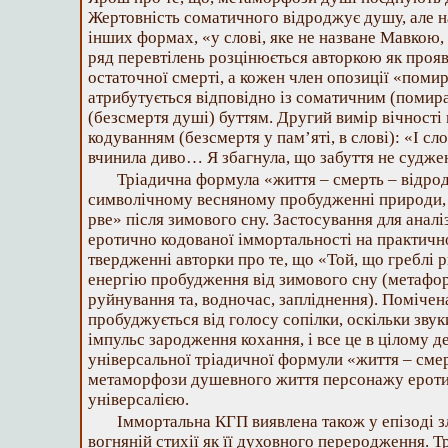
Жертовність соматичного відроджує душу, але на
інших формах, «у слові, яке не назване Мавкою, 
ряд перевтілень розцінюється авторкою як прояв
остаточної смерті, а кожен член опозиції «поми
атрибутується відповідно із соматичним (помира
(безсмертя душі) буттям. Другий вимір вічності
кодуванням (безсмертя у пам’яті, в слові): «І сло
вчинила диво… Я збагнула, що забуття не судже
Тріадична формула «життя – смерть – відро
символічному весняному пробудженні природи, о
рве» після зимового сну. Застосування для анал
еротично кодованої іммортальності на практичн
твердженні авторки про те, що «Той, що греблі 
енергію пробудження від зимового сну (метафо
руйнування та, водночас, запліднення). Помічен
пробуджується від голосу сопілки, оскільки зву
імпульс зародження кохання, і все це в цілому 
універсальної тріадичної формули «життя – сме
метаморфози душевного життя персонажу ерот
універсалією.
Іммортальна КГП виявлена також у епізоді 
вогняній стихії як її духовного переродження. 