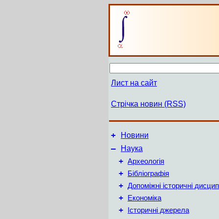
Лист на сайт
Стрічка новин (RSS)
+
Новини
–
Наука
+
Археологія
+
Бібліографія
+
Допоміжні історичні дисцип
+
Економіка
+
Історичні джерела