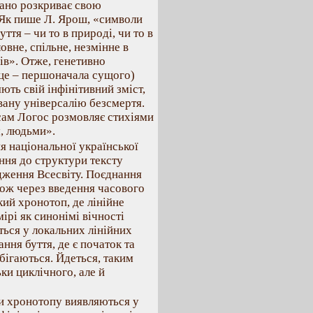
вано розкриває свою
. Як пише Л. Ярош, «символи
ття – чи то в природі, чи то в
овне, спільне, незмінне в
ів». Отже, генетивно
, це – першоначала сущого)
ють свій інфінітивний зміст,
ану універсалію безсмертя.
«сам Логос розмовляє стихіями
м, людьми».
ня національної української
ння до структури тексту
дження Всесвіту. Поєднання
кож через введення часового
кий хронотоп, де лінійне
ірі як синонімі вічності
ється у локальних лінійних
ня буття, де є початок та
бігаються. Йдеться, таким
ьки циклічного, але й
и хронотопу виявляються у