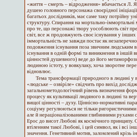
«життя – смерть – відродження» вбачається Л. 
душею головного персонажа своєрідної ініціації,
багатьох дослідників, має саме таку потрійну у
структуру. Спирання на мортально-іммортальні 
про те, що персонажі твору уособлюють світ пре
світ, все ж продовжують своє існування у інших
іммортальність не завжди постає як незаперечно 
подовження існування поза звичним людським в
існування в одній формі та виникнення в іншій в
цінностей душевного) веде до його метаморфози
людиною істоту, у вовкулаку, хоча зворотне пере
відновлює.
Тема трансформації природного в людині у в
«людське – озвіріле» свідчить про вихід дослід
загальнометодологічний рівень визначення форм
процесу як культивації людяного в людині та ве
вищої цінності – духу. Ціннісно-нормативні пар
соціуму регулюються не тільки ригористичним
але й нераціоналізованими глибинними рухами с
Ерос до висот Любові як космічного принципу. 
втіленням такої Любові, і цей символ, як і всі і
значення. Генетивний мотив, заломлений крізь і