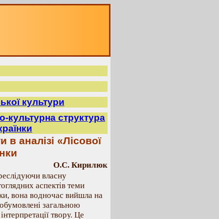
ської культури
но-культурна структура
Українки
 в аналізі «Лісової
їнки
О.С. Кирилюк
ереслідуючи власну
тоглядних аспектів теми
ки, вона водночас вийшла на
 обумовлені загальною
нтерпретації твору. Це