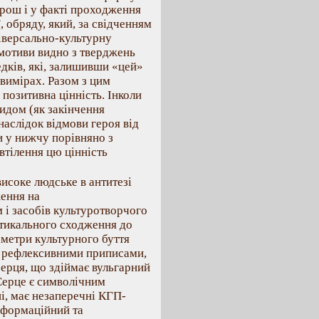
Ярош і у факті проходження
 обряду, який, за свідченням
ніверсально-культурну
мотиви видно з тверджень
дків, які, залишивши «цей»
 вимірах. Разом з цим
позитивна цінність. Інколи
идом (як закінчення
наслідок відмови героя від
 у нижчу порівняно з
втілення цю цінність
исоке людське в антитезі
ження на
 і засобів культуротворчого
ртикального сходження до
аметри культурного буття
и рефлексивними приписами,
ерця, що здіймає вульгарний
Серце є символічним
нші, має незаперечні КГП-
нформаційний та