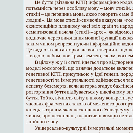
Це буття (вітальна КГП) інформаційно кодо
потаємність через особливу мову – мову стихій
стихій – це первинна мова, якою говорить саме бу
людині». Ця мова стихій-символів вказує на «гол
екзистенційно плинному часі всіх країн та народ
семантизовані начала (стихії-«архе», як відомо
водночас через виконання мовної функції виявля
таким чином репрезентуючи інформаційно кодов
Це видно зі слів авторки, де вона твердить, що 
– водою, небом, повітрям, землею, лісом, вогне
В цілому ж у її статті йдеться про відтворен
моделі космогонії, що означає додаткове включе
генетивної КГП, присутньою у ідеї генези, поро
генетивності та іммортальності здійснюється та
аспекту безсмертя, коли авторка згадує бахтінсь
розгортання буття відбувається у циклічному вим
буття. Тобто, вічність світу в цілому конкретизу
часових фрагментах такого обмеженого розгортан
кінець, котрі в межах нескінченого Універсуму з
чином, про нескінчені, інфінітивні виміри не тіл
лінійного часу.
Універсально-культурні іммортальні момент