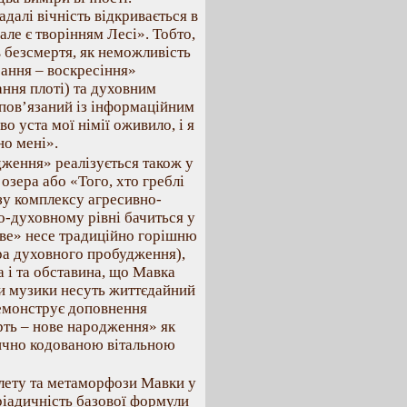
далі вічність відкривається в
але є творінням Лесі». Тобто,
 безсмертя, як неможливість
рання – воскресіння»
ння плоті) та духовним
 пов’язаний із інформаційним
во уста мої німії оживило, і я
но мені».
дження» реалізується також у
зера або «Того, хто греблі
ізу комплексу агресивно-
о-духовному рівні бачиться у
рве» несе традиційно горішню
ра духовного пробудження),
а і та обставина, що Мавка
ки музики несуть життєдайний
демонструє доповнення
рть – нове народження» як
ично кодованою вітальною
злету та метаморфози Мавки у
Тріадичність базової формули