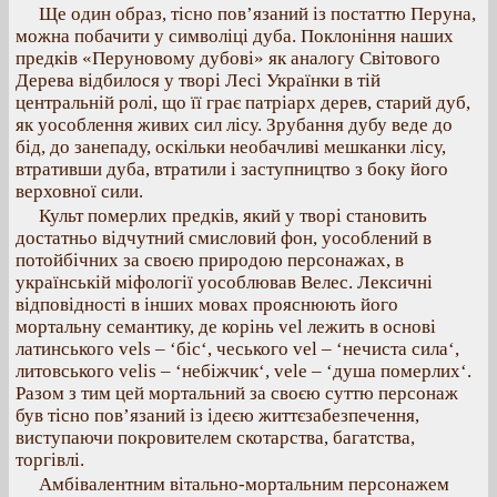
Ще один образ, тісно пов’язаний із постаттю Перуна,
можна побачити у символіці дуба. Поклоніння наших
предків «Перуновому дубові» як аналогу Світового
Дерева відбилося у творі Лесі Українки в тій
центральній ролі, що її грає патріарх дерев, старий дуб,
як уособлення живих сил лісу. Зрубання дубу веде до
бід, до занепаду, оскільки необачливі мешканки лісу,
втративши дуба, втратили і заступництво з боку його
верховної сили.
Культ померлих предків, який у творі становить
достатньо відчутний смисловий фон, уособлений в
потойбічних за своєю природою персонажах, в
українській міфології уособлював Велес. Лексичні
відповідності в інших мовах прояснюють його
мортальну семантику, де корінь vel лежить в основі
латинського vels – ‘біс‘, чеського vel – ‘нечиста сила‘,
литовського velis – ‘небіжчик‘, vele – ‘душа померлих‘.
Разом з тим цей мортальний за своєю суттю персонаж
був тісно пов’язаний із ідеєю життєзабезпечення,
виступаючи покровителем скотарства, багатства,
торгівлі.
Амбівалентним вітально-мортальним персонажем