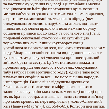
та наступному купання їх у воді. Це стрибання можна
розцінювати як імітацію проходження крізь вогонь з
метою набуття потужних життєвих сил та омолодження,
а еротичну налаштованість учасників обряду (яку
стимулювала оголеність парубків та дівчат, що таким
чином детабуювали працюючі поза межами обряду
соціальні приписи щодо сексу та оголеного тіла) та їх
подальші сексуальні стосунки – як кульмінацію
торжества цих сил. Річний круговорот сонця
уособлювало палаюче колесо, що його спускали з гори у
воду. Бінарна опозиція вогню та води доповнювалася в
купальському дискурсі уявленням про інцестуальний
зв’язок брата та сестри. Цей мотив можна вважати
проявом порушення одного з основних сексуальних
табу (табуювання еротичного коду), одначе таке його
тлумачення скоріше за все – це його пізніша народна
інтерпретація. Радше він є відлунням древнього
близнюкового етіологічного міфу, перекази якого
залишилися в українських казках у вигляді оповіді про
те, як брат та сестра, дізнавшись після статевого зв’язку
про свою кревність, перетворилися у жовто-блакитний
квіт (Іван-та-Мар’я) (4, сс. 554-565). Кольори цієї квітки,