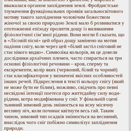
вважалася органом запліднення землі. Фройдистське
тлумачення функціональних проявів загальносвітового
мотиву такого запліднення чоловічим божеством
жіночої за своєю природою Землі мало б розвиватися у
ототожненні епізоду пролиття дощу із виливанням
фізіологічної сім’яної рідини. Вони могли б сказати, що
в «Лісовій пісні» цей образ дощу замінено на мотив
падіння снігу, коли через цей «білий застіл сніговий не
стає нікого видко». Символіка кольорів, як це довели
дослідники архаїчних племен, часто спирається на три
основні фізіологічні речовини – кров, сперму та
екскременти, колір яких (червоний, білий та чорний)
стає класифікатором у визначені якісних особливостей
інших речей. Підкреслення в тексті кольору снігу (який
не може бути не білим), можливо, свідчить про певні
несвідомі інтенції поетеси про життєдайну силу води-
рідини, котра модифікована у сніг. У фінальній сцені
тьмяний зимовий день змінюється на ясну місячну
весняну ніч, коли починає квітнути весь гай. Таким
чином, зимовий тип осадків змінюється на весняний,
внаслідок чого сніг побіжно символізує запліднення
природи.