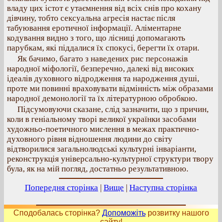
владу цих істот є утаємнення від всіх снів про кохану
дівчину, тобто сексуальна агресія настає після
табуювання еротичної інформації. Аліментарне
кодування видно з того, що лісниці допомагають
парубкам, які піддалися їх спокусі, берегти їх отари.
Як бачимо, багато з наведених рис персонажів
народної міфології, безперечно, далекі від високих
ідеалів духовного відродження та народження душі,
проте ми повинні враховувати відмінність між образами
народної демонології та їх літературною обробкою.
Підсумовуючи сказане, слід зазначити, що з причин,
коли в геніальному творі великої українки засобами
художньо-поетичного мислення в межах практично-
духовного рівня відношення людини до світу
відтворилися загальнолюдські культурні інваріанти,
реконструкція універсально-культурної структури твору
була, як на мій погляд, достатньо результативною.
Попередня сторінка
|
Вище
|
Наступна сторінка
Сподобалась сторінка?
Допоможіть
розвитку нашого
сайту!