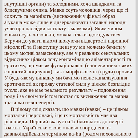
внутрішні органи) та холодними, хоча швидкими та
блискучими очима. Мавки ссуть чоловіків, через що ті
сохнуть та марніють (виснажений у фіналі образ
Лукаша може лише віддзеркалювати загальні народні
уяви про наслідки контакту з мавками). Яким чином
мавки ссуть чоловіків, можна тільки здогадуватися.
Беручи до уваги відомі шокуючи відвертості народної
міфології та її наступну цензуру ми можемо бачити у
цьому мотиві замасковану, але у реальних сексуальних
відносинах цілком ясну контамінацію аліментарності та
еротизму, що має як функціональні (найневинним з яких
є простий поцілунок), так і морфологічні (груди) прояви.
У будь-якому випадку ми бачимо певне каналізування
еротичності як прояву статевої сили у цілком безплідне
русло, яке не має реального результату – подовження
роду і за своїм змістом постає як виснаження та марна
трата життєвої енергії.
В цілому слід сказати, що мавки (навки) – це цілком
мортальні персонажі, і ця їх мортальність має два
різновиди. Перший вказує на їх близькість до смерті
взагалі. Українське слово «навь» споріднено із
давньоіндійським терміном na-hu (родом поховального