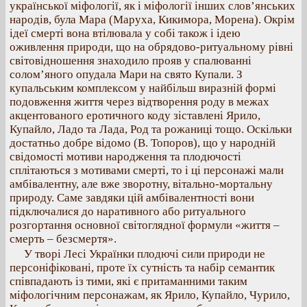
української міфології, як і міфології інших слов’янських
народів, була Мара (Маруха, Кикимора, Морена). Окрім
ідеї смерті вона втілювала у собі також і ідею
оживлення природи, що на обрядово-ритуальному рівні
світовідношення знаходило прояв у спалюванні
солом’яного опудала Мари на свято Купали. З
купальським комплексом у найбільш виразній формі
подовження життя через відтворення роду в межах
акцентованого еротичного коду зіставлені Ярило,
Купайло, Ладо та Лада, Род та рожаниці тощо. Оскільки
достатньо добре відомо (В. Топоров), що у народній
свідомості мотиви народження та плодючості
сплітаються з мотивами смерті, то і ці персонажі мали
амбівалентну, але вже зворотну, вітально-мортальну
природу. Саме завдяки цій амбівалентності вони
підключалися до наративного або ритуального
розгортання основної світоглядної формули «життя –
смерть – безсмертя».
У творі Лесі Українки плодючі сили природи не
персоніфіковані, проте їх сутність та набір семантик
співпадають із тими, які є притаманними таким
міфологічним персонажам, як Ярило, Купайло, Чурило,