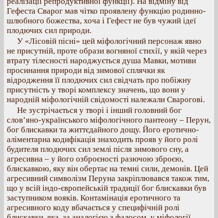
реалізації репродуктивної функції). На відміну від
Гефеста Сварог мав чітко проявлену функцію родинно-
шлюбного божества, хоча і Гефест не був чужий ідеї
плодючих сил природи.
У «Лісовій пісні» цей міфологічний персонаж явно
не присутній, проте образи вогняної стихії, у якій через
втрату тілесності народжується душа Мавки, мотиви
просинання природи від зимової сплячки як
відродження її плодючих сил свідчать про побіжну
присутність у творі комплексу значень, що вони у
народній міфологічній свідомості належали Сварогові.
Не зустрічається у творі і інший головний бог
слов’яно-українського міфологічного пантеону – Перун,
бог блискавки та життєдайного дощу. Його еротично-
аліментарна кодифікація знаходить прояв у його ролі
будителя плодючих сил землі після зимового сну, а
агресивна – у його озброєності разючою зброєю,
блискавкою, яку він обертає на темні сили, демонів. Цей
агресивний символізм Перуна закріплювався також тим,
що у всій індо-європейській традиції бог блискавки був
заступником вояків. Контамінація еротичного та
агресивного коду вбачається у специфічній ролі
блискавки, яка, за аналогією з фалосом, у міфології