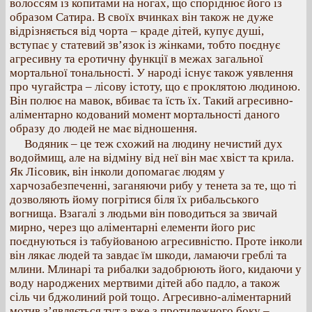
волоссям із копитами на ногах, що споріднює його із
образом Сатира. В своїх вчинках він також не дуже
відрізняється від чорта – краде дітей, купує душі,
вступає у статевий зв’язок із жінками, тобто поєднує
агресивну та еротичну функції в межах загальної
мортальної тональності. У народі існує також уявлення
про чугайстра – лісову істоту, що є проклятою людиною.
Він полює на мавок, вбиває та їсть їх. Такий агресивно-
аліментарно кодований момент мортальності даного
образу до людей не має відношення.
Водяник – це теж схожий на людину нечистий дух
водоймищ, але на відміну від неї він має хвіст та крила.
Як Лісовик, він інколи допомагає людям у
харчозабезпеченні, заганяючи рибу у тенета за те, що ті
дозволяють йому погрітися біля їх рибальського
вогнища. Взагалі з людьми він поводиться за звичай
мирно, через що аліментарні елементи його рис
поєднуються із табуйованою агресивністю. Проте інколи
він лякає людей та завдає їм шкоди, ламаючи греблі та
млини. Млинарі та рибалки задобрюють його, кидаючи у
воду народжених мертвими дітей або падло, а також
сіль чи бджолиний рой тощо. Агресивно-аліментарний
мотив з’являється тут з вже з протилежного боку –