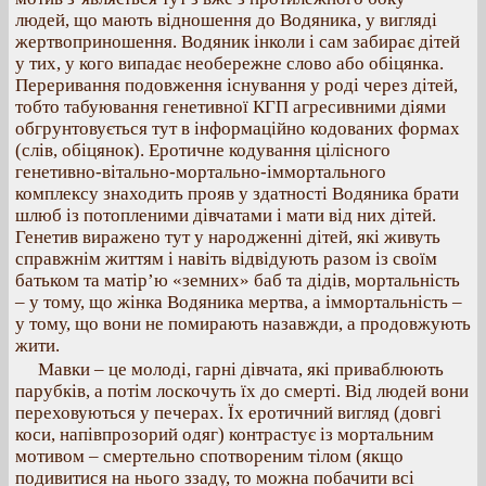
людей, що мають відношення до Водяника, у вигляді
жертвоприношення. Водяник інколи і сам забирає дітей
у тих, у кого випадає необережне слово або обіцянка.
Переривання подовження існування у роді через дітей,
тобто табуювання генетивної КГП агресивними діями
обгрунтовується тут в інформаційно кодованих формах
(слів, обіцянок). Еротичне кодування цілісного
генетивно-вітально-мортально-іммортального
комплексу знаходить прояв у здатності Водяника брати
шлюб із потопленими дівчатами і мати від них дітей.
Генетив виражено тут у народженні дітей, які живуть
справжнім життям і навіть відвідують разом із своїм
батьком та матір’ю «земних» баб та дідів, мортальність
– у тому, що жінка Водяника мертва, а іммортальність –
у тому, що вони не помирають назавжди, а продовжують
жити.
Мавки – це молоді, гарні дівчата, які приваблюють
парубків, а потім лоскочуть їх до смерті. Від людей вони
переховуються у печерах. Їх еротичний вигляд (довгі
коси, напівпрозорий одяг) контрастує із мортальним
мотивом – смертельно спотвореним тілом (якщо
подивитися на нього ззаду, то можна побачити всі