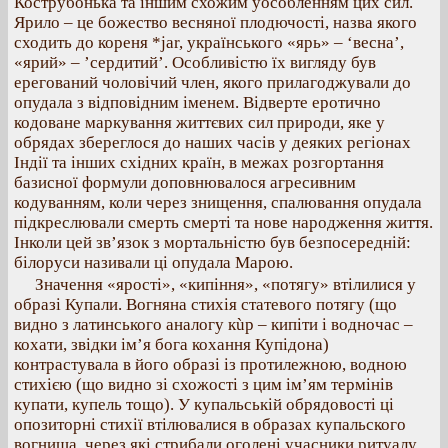
Кострубонька та іншим схожим уособленням цих сил.
Ярило – це божество весняної плодючості, назва якого
сходить до кореня *jar, українського «ярь» – ‘весна’,
«ярий» – ’сердитий’. Особливістю їх вигляду був
ерегований чоловічий член, якого прилагоджували до
опудала з відповідним іменем. Відверте еротично
кодоване маркування життєвих сил природи, яке у
обрядах збереглося до наших часів у деяких регіонах
Індії та інших східних країн, в межах розгортання
базисної формули доповнювалося агресивним
кодуванням, коли через знищення, спалювання опудала
підкреслювали смерть смерті та нове народження життя.
Інколи цей зв’язок з мортальністю був безпосередній:
білоруси називали ці опудала Марою.
Значення «ярості», «кипіння», «потягу» втілилися у
образі Купали. Вогняна стихія статевого потягу (що
видно з латинського аналогу кùр – кипіти і водночас –
кохати, звідки ім’я бога кохання Купідона)
контрастувала в його образі із протилежною, водною
стихією (що видно зі схожості з цим ім’ям термінів
купати, купель тощо). У купальській обрядовості ці
опозиторні стихії втілювалися в образах купальского
вогнища, через які стрибали оголені учасники ритуалу,