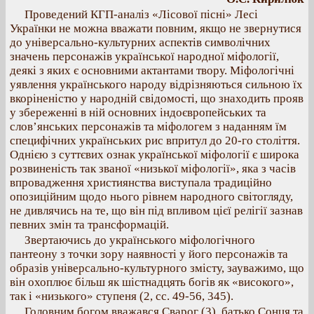
Проведений КГП-аналіз «Лісової пісні» Лесі
Українки не можна вважати повним, якщо не звернутися
до універсально-культурних аспектів символічних
значень персонажів української народної міфології,
деякі з яких є основними актантами твору. Міфологічні
уявлення українського народу відрізняються сильною їх
вкоріненістю у народній свідомості, що знаходить прояв
у збереженні в ній основних індоєвропейських та
слов’янських персонажів та міфологем з наданням їм
специфічних українських рис впритул до 20-го століття.
Однією з суттєвих ознак української міфології є широка
розвиненість так званої «низької міфології», яка з часів
впровадження християнства виступала традиційно
опозиційним щодо нього рівнем народного світогляду,
не дивлячись на те, що він під впливом цієї релігії зазнав
певних змін та трансформацій.
Звертаючись до українського міфологічного
пантеону з точки зору наявності у його персонажів та
образів універсально-культурного змісту, зауважимо, що
він охоплює більш як шістнадцять богів як «високого»,
так і «низького» ступеня (2, сс. 49-56, 345).
Головним богом вважався Сварог (3), батько Сонця та