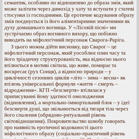
семантик, особливо по відношенню до образа змія, який
може залітати через димохід у хату та вступати у статеві
стосунки із господинями. Це еротичне кодування образу
змія поєднується із його аліментарними значеннями як
духу домашнього вогнища. У «Лісовій пісні» ми
зустрічаємо образ вогняного вихору, що побіжно
виводить на міфологічний персонаж Сварога-Раріга.
З цього можна дійти висновку, що Сварог – це
міфологічний персонаж, який уособлює плин часу та
його тріадичну структурованість, яка відносно нього
втілюється в мотиві світила, що живе, помирає та
воскресає (рух Сонця), а відносно природи – у
циклічності сезонних циклів «літо – зима – весна» як
втілень універсальної формули «життя – смерть –
відродження». КГП «безсмертя» втілилася у
приписуванні йому здатності омолодження
(відновлення), а мортально-іммортальний блок – у ідеї
безсмертя душі, що звільнюється від тягаря тіла через
його спалення (обрядово-ритуальний рівень
світовідношення). Покровительство шлюбу говорить
про наявність еротичної кодованості цього
міфологічного образу (соціально-практичний рівень