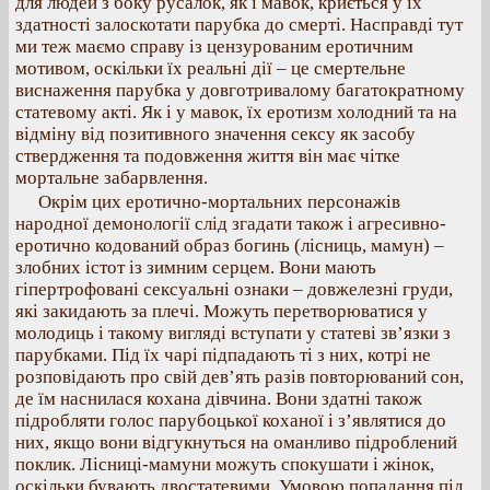
для людей з боку русалок, як і мавок, криється у їх
здатності залоскотати парубка до смерті. Насправді тут
ми теж маємо справу із цензурованим еротичним
мотивом, оскільки їх реальні дії – це смертельне
виснаження парубка у довготривалому багатократному
статевому акті. Як і у мавок, їх еротизм холодний та на
відміну від позитивного значення сексу як засобу
ствердження та подовження життя він має чітке
мортальне забарвлення.
Окрім цих еротично-мортальних персонажів
народної демонології слід згадати також і агресивно-
еротично кодований образ богинь (лісниць, мамун) –
злобних істот із зимним серцем. Вони мають
гіпертрофовані сексуальні ознаки – довжелезні груди,
які закидають за плечі. Можуть перетворюватися у
молодиць і такому вигляді вступати у статеві зв’язки з
парубками. Під їх чарі підпадають ті з них, котрі не
розповідають про свій дев’ять разів повторюваний сон,
де їм наснилася кохана дівчина. Вони здатні також
підробляти голос парубоцької коханої і з’являтися до
них, якщо вони відгукнуться на оманливо підроблений
поклик. Лісниці-мамуни можуть спокушати і жінок,
оскільки бувають двостатевими. Умовою попадання під