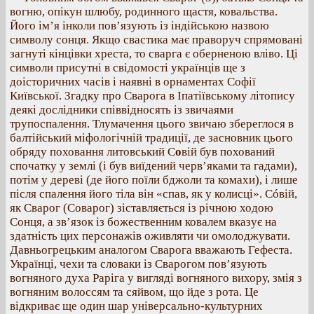
вогню, опікун шлюбу, родинного щастя, ковальства.
Його ім’я інколи пов’язують із індійською назвою
символу сонця. Якщо свастика має праворуч спрямовані
загнуті кінцівки хреста, то сварга є оберненою вліво. Ці
символи присутні в свідомості українців ще з
доісторичних часів і наявні в орнаментах Софії
Київської. Згадку про Сварога в Іпатіївському літопису
деякі дослідники співвідносять із звичаями
трупоспалення. Тлумачення цього звичаю збереглося в
балтійський міфологічній традиції, де засновник цього
обряду поховання литовський С
о
вій був похований
спочатку у землі (і був виїдений черв’яками та гадами),
потім у дереві (де його поїли бджоли та комахи), і лише
після спалення його тіла він «спав, як у колисці». Сóвій,
як Сварог (Соварог) зіставляється із річною ходою
Сонця, а зв’язок із божественним ковалем вказує на
здатність цих персонажів оживляти чи омолоджувати.
Давньогрецьким аналогом Сварога вважають Гефеста.
Українці, чехи та словаки із Сварогом пов’язують
вогняного духа Раріга у вигляді вогняного вихору, змія з
вогняним волоссям та сяйвом, що йде з рота. Це
відкриває ще один шар універсально-культурних