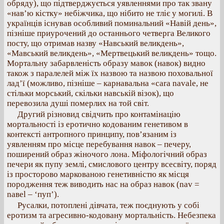
обряду), що підтверджується уявленнями про так звану
«нав’ю кістку» небіжчика, що нібито не тліє у могилі. В
українців існував особливий поминальний «Навій день»,
пізніше приурочений до останнього четверга Великого
посту, що отримав назву «Навський великдень»,
«Мавський великдень», «Мертвецький великдень» тощо.
Мортальну забарвленість образу мавок (навок) видно
також з паралелей між їх назвою та назвою поховальної
лад’ї (можливо, пізніше – карнавальна «cara navale, не
стільки морський, скільки навській візок), що
перевозила душі померлих на той світ.
Другий різновид свідчить про контамінацію
мортальності із еротично кодованим генетивом в
контексті антропного принципу, пов’язаним із
уявленням про місце перебування навок – печеру,
поширений образ жіночого лона. Міфологічний образ
печери як пупу землі, смислового центру всесвіту, поряд
із просторово маркованою генетивністю як місця
породження теж виводить нас на образ навок (nav =
naвel – ‘пуп’).
Русалки, потоплені дівчата, теж поєднують у собі
еротизм та агресивно-кодовану мортальність. Небезпека