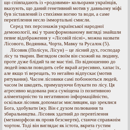
що співпадають із «родовими» кольорами українців,
вказують, що даний генетивний мотив у давньому міфі
був зіставлений із стихіями вогню та води, а саме
перевтілення несло іммортальні смисли.
Серед тих персонажів української народної
демонології, які у трансформованому вигляді знайшли
певне відображення у «Лісовій пісні», можна назвати
Лісового, Водяника, Чорта, Мавку та Русалок (5).
Лісовик (Полісун, Лісун) – це лісний дух, господар
лісу та тварин. Виглядом своїм він схожий на людину,
проте дуже блідий та не має тіні. По відношенню до
людей інколи поводить себе вкрай агресивно, хапає їх,
але якщо ті верещать, то негайно відпускає (мотив
рятування). Часом лісовики самі побоюються людей,
часом їм шкодять, примушуючи блукати по лісу. Ця
агресивно кодована риса суміщена із позитивною
аліментарністю та негативною інформаційністю,
оскільки лісовик допомагає мисливцям, що зреклися
Бога, здобувати їжу. Він є духом полювання та
збиральництва. Лісовик здатний до перевтілення
(метаморфози як прояв безсмертя), стаючи справжнім
чортом. Тоді він виглядає як істота, вкрита густим