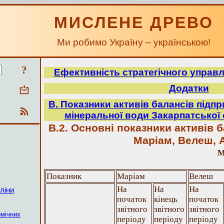
МИСЛЕНЕ ДРЕВО
Ми робимо Україну – українською!
?
Ефективність стратегічного управ
Додатки
В. Показники активів балансів підп
мінеральної води Закарпатської о
В.2. Основні показники активів 
Маріам, Велеш, 
М
Показник
Маріам
Велеш
На
На
На
ліни
початок
кінець
початок
звітного
звітного
звітного
омічних
періоду
періоду
періоду