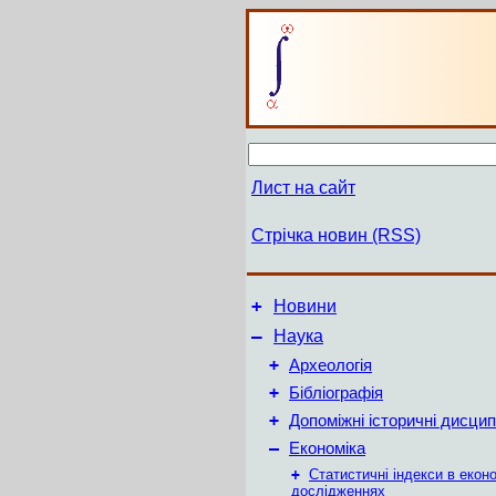
Лист на сайт
Стрічка новин (RSS)
+
Новини
–
Наука
+
Археологія
+
Бібліографія
+
Допоміжні історичні дисцип
–
Економіка
+
Статистичні індекси в екон
дослідженнях