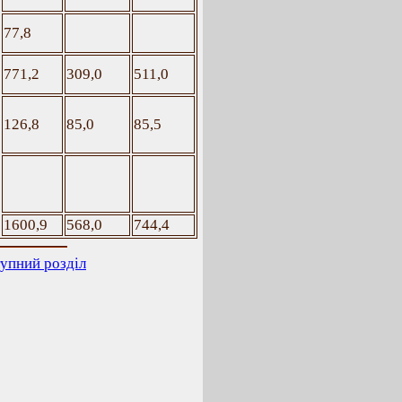
77,8
771,2
309,0
511,0
126,8
85,0
85,5
1600,9
568,0
744,4
упний розділ