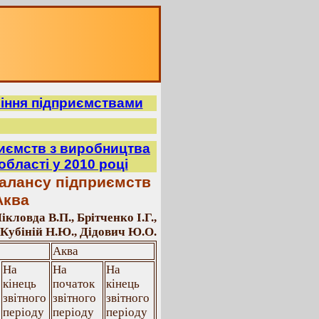
ління підприємствами
риємств з виробництва
бласті у 2010 році
балансу підприємств
Аква
ікловда В.П., Брітченко І.Г.,
Кубіній Н.Ю., Дідович Ю.О.
Аква
На
На
На
кінець
початок
кінець
звітного
звітного
звітного
періоду
періоду
періоду