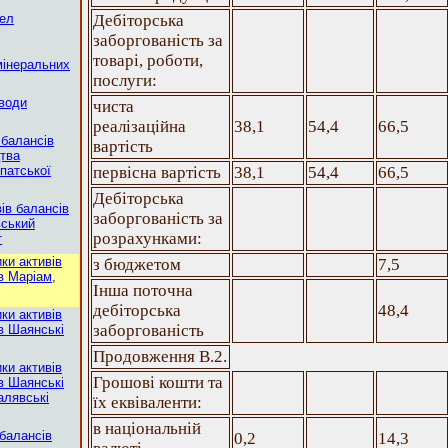
рел
Дебіторська
заборгованість за
товарі, роботи,
мінеральних
послуги:
 води
чиста
реалізаційна
38,1
54,4
66,5
 балансів
вартість
цтва
патської
первісна вартість
38,1
54,4
66,5
Дебіторська
вів балансів
заборгованість за
вський
розрахунками:
т
ки активів
з бюджетом
7,5
в Маріам,
Інша поточна
дебіторська
48,4
ки активів
заборгованість
в Шаянські
Продовження В.2.
ки активів
Грошові кошти та
в Шаянські
алявські
їх еквіваленти:
в національній
 балансів
0,2
14,3