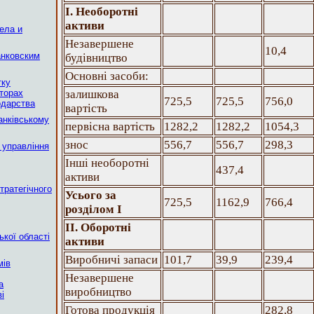
І. Необоротні
активи
ела и
Незавершене
10,4
анковским
будівництво
Основні засоби:
тку
кторах
залишкова
725,5
725,5
756,0
одарства
вартість
анківському
первісна вартість
1282,2
1282,2
1054,3
знос
556,7
556,7
298,3
 управління
Інші необоротні
437,4
активи
тратегічного
Усього за
725,5
1162,9
766,4
розділом І
ІІ. Оборотні
кої області
активи
Виробничі запаси
101,7
39,9
239,4
мів
Незавершене
а
виробництво
і
Готова продукція
282,8