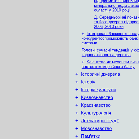
підприємств з виробни
мінеральної води Закар
області у 2010 році
Д. Середньорічні показ
та його джерел підприє
2006, 2010 роки
+
Інтегровані банківські посл
конкурентоспроможність банкі
системи
Головні сучасні тенденції у с
корпоративного лідерства
+
Клієнтела як механізм виз
вартості комерційного банку
+
Історичні джерела
+
Історія
+
Історія культури
+
Києвознавство
+
Краєзнавство
+
Культурологія
+
Літературні студії
+
Мовознавство
+
Пам’ятки