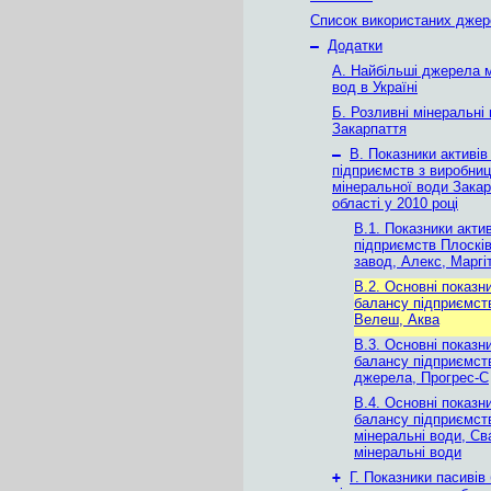
Список використаних дже
–
Додатки
А. Найбільші джерела 
вод в Україні
Б. Розливні мінеральні
Закарпаття
–
В. Показники активів
підприємств з виробни
мінеральної води Закар
області у 2010 році
В.1. Показники акти
підприємств Плоскі
завод, Алекс, Маргі
В.2. Основні показни
балансу підприємст
Велеш, Аква
В.3. Основні показни
балансу підприємст
джерела, Прогрес-С
В.4. Основні показни
балансу підприємст
мінеральні води, Св
мінеральні води
+
Г. Показники пасивів