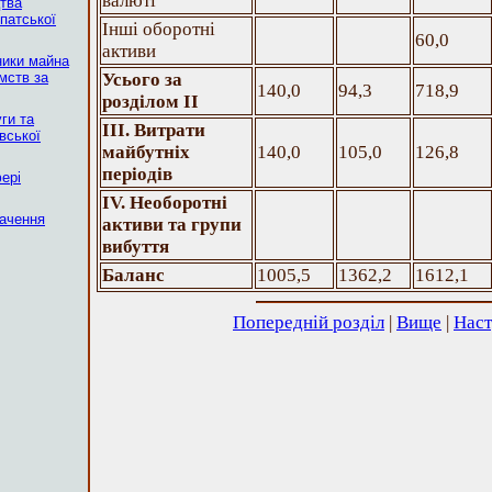
валюті
цтва
патської
Інші оборотні
60,0
активи
ники майна
мств за
Усього за
140,0
94,3
718,9
розділом ІІ
уги та
ІІІ. Витрати
вської
майбутніх
140,0
105,0
126,8
періодів
фері
ІV. Необоротні
начення
активи та групи
вибуття
Баланс
1005,5
1362,2
1612,1
Попередній розділ
|
Вище
|
Наст