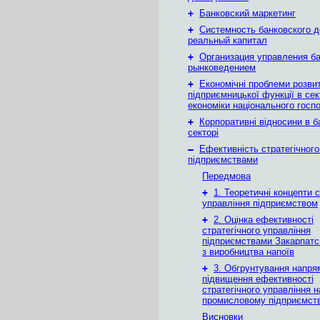
+
Банковский маркетинг
+
Системность банковского д
реальный капитал
+
Организация управления б
рынковедением
+
Економічні проблеми розви
підприємницької функції в се
економіки національного госп
+
Корпоративні відносини в б
секторі
–
Ефективність стратегічного
підприємствами
Передмова
+
1. Теоретичні концепти с
управління підприємством
+
2. Оцінка ефективності
стратегічного управління
підприємствами Закарпатсь
з виробництва напоїв
+
3. Обгрунтування напря
підвищення ефективності
стратегічного управління н
промисловому підприємств
Висновки