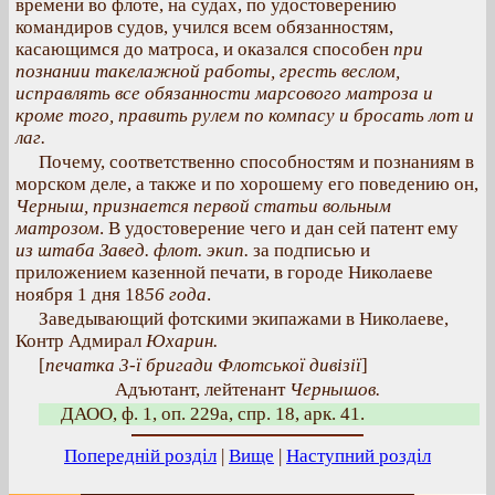
времени во флоте, на судах, по удостоверению
командиров судов, учился всем обязанностям,
касающимся до матроса, и оказался способен
при
познании такелажной работы, гресть веслом,
исправлять все обязанности марсового матроза и
кроме того, править рулем по компасу и бросать лот и
лаг.
Почему, соответственно способностям и познаниям в
морском деле, а также и по хорошему его поведению он,
Черныш, признается первой статьи вольным
матрозом
. В удостоверение чего и дан сей патент ему
из штаба Завед. флот. экип.
за подписью и
приложением казенной печати, в городе Николаеве
ноября 1 дня 18
56 года
.
Заведывающий фотскими экипажами в Николаеве,
Контр Адмирал
Юхарин.
[
печатка 3-ї бригади Флотської дивізії
]
Адъютант, лейтенант
Чернышов.
ДАОО, ф. 1, оп. 229а, спр. 18, арк. 41.
Попередній розділ
|
Вище
|
Наступний розділ