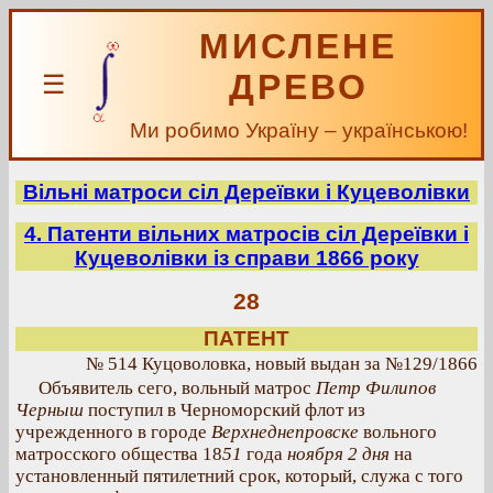
МИСЛЕНЕ
ДРЕВО
☰
Ми робимо Україну – українською!
Вільні матроси сіл Дереївки і Куцеволівки
4. Патенти вільних матросів сіл Дереївки і
Куцеволівки із справи 1866 року
28
ПАТЕНТ
№ 514 Куцоволовка, новый выдан за №129/1866
Объявитель сего, вольный матрос
Петр Филипов
Черныш
поступил в Черноморский флот из
учрежденного в городе
Верхнеднепровске
вольного
матросского общества 18
51
года
ноября 2 дня
на
установленный пятилетний срок, который, служа с того