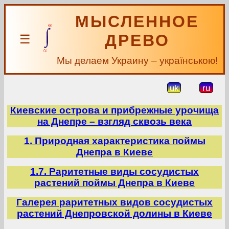
МЫСЛЕННОЕ
ДРЕВО
☰
Мы делаем Украину – українською!
uk
ru
Киевские острова и прибрежные урочища
на Днепре – взгляд сквозь века
1. Природная характеристика поймы
Днепра в Киеве
1.7. Раритетные виды сосудистых
растений поймы Днепра в Киеве
Галерея раритетных видов сосудистых
растений Днепровской долины в Киеве