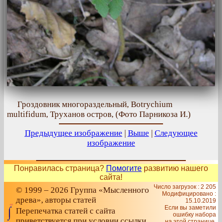
Гроздовник многораздельный, Botrychium
multifidum, Труханов остров, (Фото Парникоза И.)
Предыдущее изображение
|
Выше
|
Следующее
изображение
Понравилась страница?
Помогите
развитию нашего
сайта!
Число загрузок : 2 205
© 1999 – 2026 Группа «Мысленного
Модифицировано :
древа», авторы статей
15.10.2019
Если вы заметили
Перепечатка статей с сайта
ошибку набора
приветствуется при условии ссылки
на этой странице,