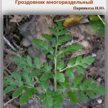
Гроздовник многораздельный
Парникоза И.Ю.