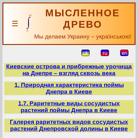
МЫСЛЕННОЕ
ДРЕВО
☰
Мы делаем Украину – українською!
uk
ru
en
Киевские острова и прибрежные урочища
на Днепре – взгляд сквозь века
1. Природная характеристика поймы
Днепра в Киеве
1.7. Раритетные виды сосудистых
растений поймы Днепра в Киеве
Галерея раритетных видов сосудистых
растений Днепровской долины в Киеве