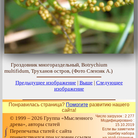
Гроздовник многораздельный, Botrychium
multifidum, Труханов остров, (Фото Слензяк А.)
Предыдущее изображение
|
Выше
|
Следующее
изображение
Понравилась страница?
Помогите
развитию нашего
сайта!
Число загрузок : 2 277
© 1999 – 2026 Группа «Мысленного
Модифицировано :
древа», авторы статей
15.10.2019
Если вы заметили
Перепечатка статей с сайта
ошибку набора
приветствуется при условии ссылки
на этой странице,