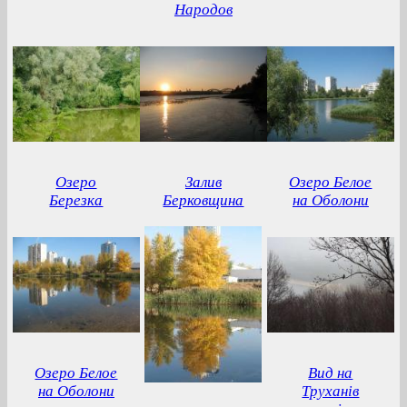
Народов
Озеро
Залив
Озеро Белое
Березка
Берковщина
на Оболони
Озеро Белое
Вид на
на Оболони
Труханів