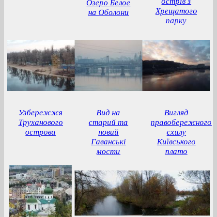
острів з
Озеро Белое
Хрещатого
на Оболони
парку
Узбережжя
Вид на
Вигляд
Труханового
старий та
правобережного
острова
новий
схилу
Гаванські
Київського
мости
плато