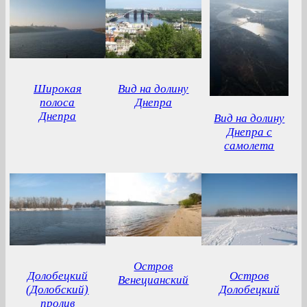
Широкая
Вид на долину
полоса
Днепра
Днепра
Вид на долину
Днепра с
самолета
Остров
Долобецкий
Остров
Венецианский
(Долобский)
Долобецкий
пролив