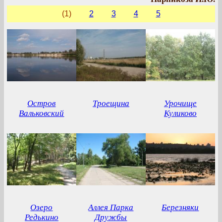
(1)
2
3
4
5
Остров
Троещина
Урочище
Вальковский
Куликово
Озеро
Аллея Парка
Березняки
Редькино
Дружбы