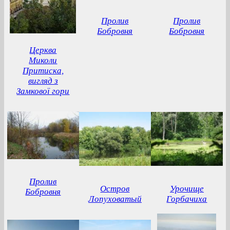
Пролив
Пролив
Бобровня
Бобровня
Церква
Миколи
Притиска,
вигляд з
Замкової гори
Пролив
Остров
Урочище
Бобровня
Лопуховатый
Горбачиха