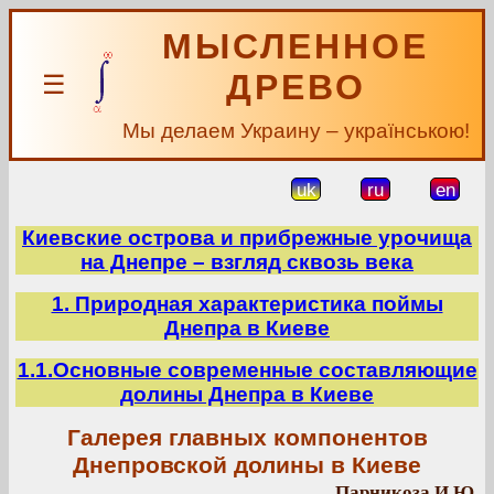
МЫСЛЕННОЕ
ДРЕВО
☰
Мы делаем Украину – українською!
uk
ru
en
Киевские острова и прибрежные урочища
на Днепре – взгляд сквозь века
1. Природная характеристика поймы
Днепра в Киеве
1.1.Основные современные составляющие
долины Днепра в Киеве
Галерея главных компонентов
Днепровской долины в Киеве
Парникоза И.Ю.