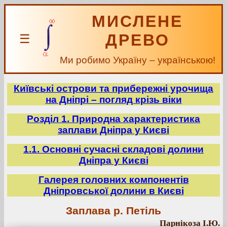
МИСЛЕНЕ
ДРЕВО
☰
Ми робимо Україну – українською!
Київські острови та прибережні урочища
на Дніпрі – погляд крізь віки
Розділ 1. Природна характеристика
заплави Дніпра у Києві
1.1. Основні сучасні складові долини
Дніпра у Києві
Галерея головних компонентів
Дніпровської долини в Києві
Заплава р. Петіль
Парнікоза І.Ю.