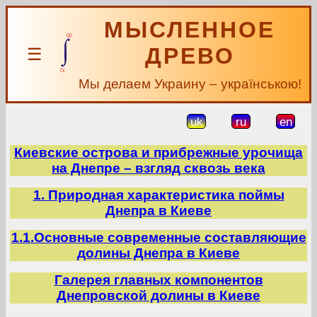
МЫСЛЕННОЕ
ДРЕВО
☰
Мы делаем Украину – українською!
uk
ru
en
Киевские острова и прибрежные урочища
на Днепре – взгляд сквозь века
1. Природная характеристика поймы
Днепра в Киеве
1.1.Основные современные составляющие
долины Днепра в Киеве
Галерея главных компонентов
Днепровской долины в Киеве