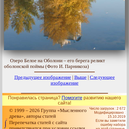
Озеро Белое на Оболони – его берега реликт
оболонской поймы (Фото И. Парникоза)
Предыдущее изображение
|
Выше
|
Следующее
изображение
Понравилась страница?
Помогите
развитию нашего
сайта!
Число загрузок : 2 672
© 1999 – 2026 Группа «Мысленного
Модифицировано :
древа», авторы статей
15.10.2019
Если вы заметили
Перепечатка статей с сайта
ошибку набора
приветствуется при условии ссылки
на этой странице,