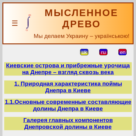
МЫСЛЕННОЕ
ДРЕВО
☰
Мы делаем Украину – українською!
uk
ru
en
Киевские острова и прибрежные урочища
на Днепре – взгляд сквозь века
1. Природная характеристика поймы
Днепра в Киеве
1.1.Основные современные составляющие
долины Днепра в Киеве
Галерея главных компонентов
Днепровской долины в Киеве