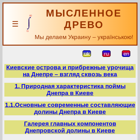
МЫСЛЕННОЕ
ДРЕВО
☰
Мы делаем Украину – українською!
uk
ru
en
Киевские острова и прибрежные урочища
на Днепре – взгляд сквозь века
1. Природная характеристика поймы
Днепра в Киеве
1.1.Основные современные составляющие
долины Днепра в Киеве
Галерея главных компонентов
Днепровской долины в Киеве