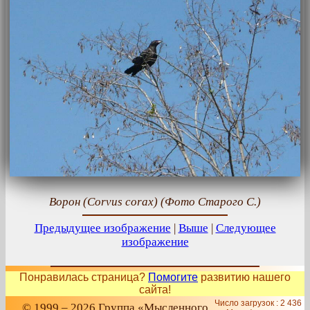
Ворон (Corvus corax) (Фото Старого С.)
Предыдущее изображение
|
Выше
|
Следующее
изображение
Понравилась страница?
Помогите
развитию нашего
сайта!
Число загрузок : 2 436
© 1999 – 2026 Группа «Мысленного