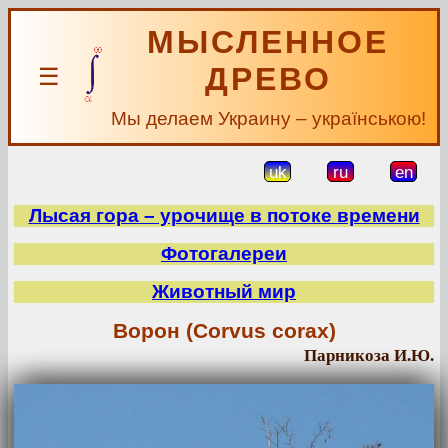
МЫСЛЕННОЕ
ДРЕВО
☰
Мы делаем Украину – українською!
uk
ru
en
Лысая гора – урочище в потоке времени
Фотогалереи
Животный мир
Ворон (Corvus corax)
Парникоза И.Ю.