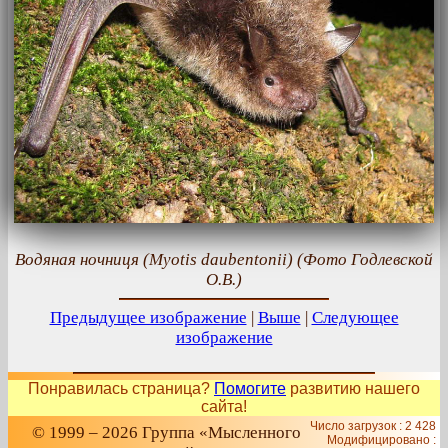
Водяная ночниця (Myotis daubentonii) (Фото Годлевской
О.В.)
Предыдущее изображение
|
Выше
|
Следующее
изображение
Понравилась страница?
Помогите
развитию нашего
сайта!
Число загрузок : 2 428
© 1999 – 2026 Группа «Мысленного
Модифицировано :