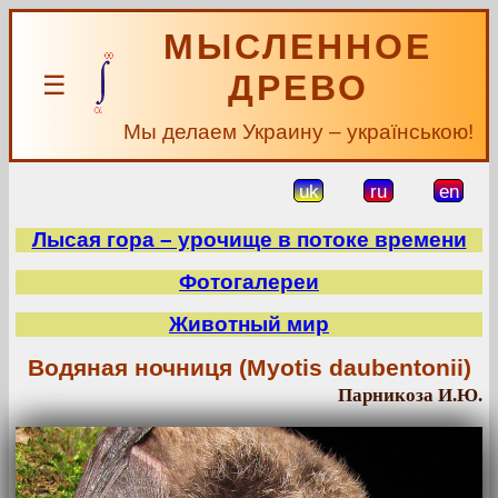
МЫСЛЕННОЕ
ДРЕВО
☰
Мы делаем Украину – українською!
uk
ru
en
Лысая гора – урочище в потоке времени
Фотогалереи
Животный мир
Водяная ночниця (Myotis daubentonii)
Парникоза И.Ю.