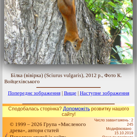
Білка (вівірка) (Sciurus vulgaris), 2012 р., Фото К.
Войцехівського
Попереднє зображення
|
Вище
|
Наступне зображення
Сподобалась сторінка?
Допоможіть
розвитку нашого
сайту!
Число завантажень : 2
© 1999 – 2026 Група «Мисленого
245
Модифіковано :
древа», автори статей
15.10.2019