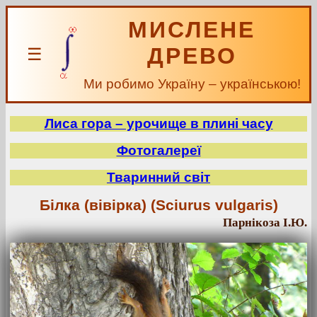
МИСЛЕНЕ
ДРЕВО
☰
Ми робимо Україну – українською!
Лиса гора – урочище в плині часу
Фотогалереї
Тваринний світ
Білка (вівірка) (Sciurus vulgaris)
Парнікоза І.Ю.