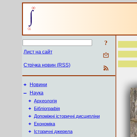
?
Лист на сайт
Стрічка новин (RSS)
+
Новини
–
Наука
+
Археологія
+
Бібліографія
+
Допоміжні історичні дисципліни
+
Економіка
+
Історичні джерела