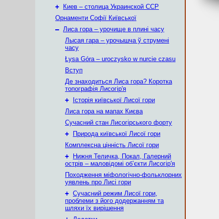
+
Киев – столица Украинской ССР
Орнаменти Софії Київської
–
Лиса гора – урочище в плині часу
Лысая гара – урочышча ў струмені
часу
Łysa Góra – uroczysko w nurcie czasu
Вступ
Де знаходиться Лиса гора? Коротка
топографія Лисогір'я
+
Історія київської Лисої гори
Лиса гора на мапах Києва
Сучасний стан Лисогірського форту
+
Природа київської Лисої гори
Комплексна цінність Лисої гори
+
Нижня Теличка, Покал, Галерний
острів – маловідомі об’єкти Лисогір'я
Походження міфологічно-фольклорних
уявлень про Лисі гори
+
Сучасний режим Лисої гори,
проблеми з його додержанням та
шляхи їх вирішення