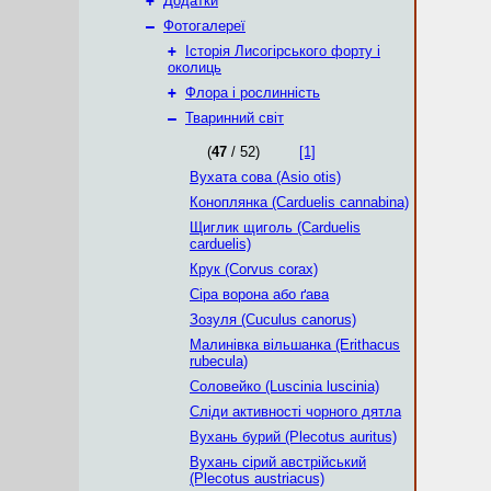
+
Додатки
–
Фотогалереї
+
Історія Лисогірського форту і
околиць
+
Флора і рослинність
–
Тваринний світ
(
47
/ 52)
[1]
Вухата сова (Asio otis)
Коноплянка (Carduelis cannabina)
Щиглик щиголь (Carduelis
carduelis)
Крук (Corvus corax)
Сіра ворона або ґава
Зозуля (Cuculus canorus)
Малинівка вільшанка (Erithacus
rubecula)
Соловейко (Luscinia luscinia)
Сліди активності чорного дятла
Вухань бурий (Plecotus auritus)
Вухань сірий австрійський
(Plecotus austriacus)