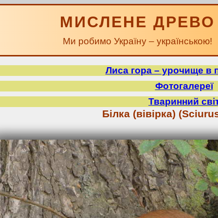
МИСЛЕНЕ ДРЕВО
Ми робимо Україну – українською!
Лиса гора – урочище в 
Фотогалереї
Тваринний сві
Білка (вівірка) (Sciurus