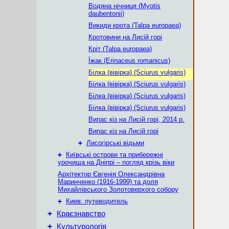
Водяна нічниця (Myotis
daubentonii)
Викиди крота (Talpa europaea)
Кротовини на Лисій горі
Кріт (Talpa europaea)
Їжак (Erinaceus romanicus)
Білка (вівірка) (Sciurus vulgaris)
Білка (вівірка) (Sciurus vulgaris)
Білка (вівірка) (Sciurus vulgaris)
Білка (вівірка) (Sciurus vulgaris)
Випас кіз на Лисій горі, 2014 р.
Випас кіз на Лисій горі
+
Лисогірські відьми
+
Київські острови та прибережні
урочища на Дніпрі – погляд крізь віки
Архітектор Євгенія Олександрівна
Маринченко (1916-1999) та доля
Михайлівського Золотоверхого собору
+
Киев: путеводитель
+
Краєзнавство
+
Культурологія