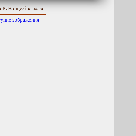
то К. Войцехівського
тупне зображення