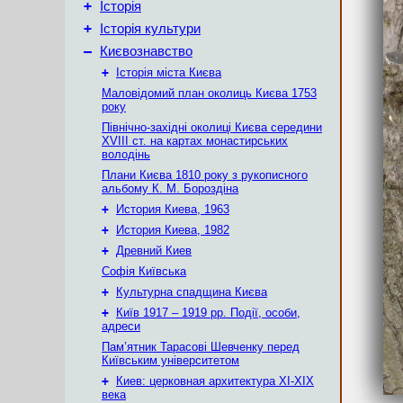
+
Історія
+
Історія культури
–
Києвознавство
+
Історія міста Києва
Маловідомий план околиць Києва 1753
року
Північно-західні околиці Києва середини
XVIII ст. на картах монастирських
володінь
Плани Києва 1810 року з рукописного
альбому К. М. Бороздіна
+
История Киева, 1963
+
История Киева, 1982
+
Древний Киев
Софія Київська
+
Культурна спадщина Києва
+
Київ 1917 – 1919 рр. Події, особи,
адреси
Пам’ятник Тарасові Шевченку перед
Київським університетом
+
Киев: церковная архитектура XI-XIX
века