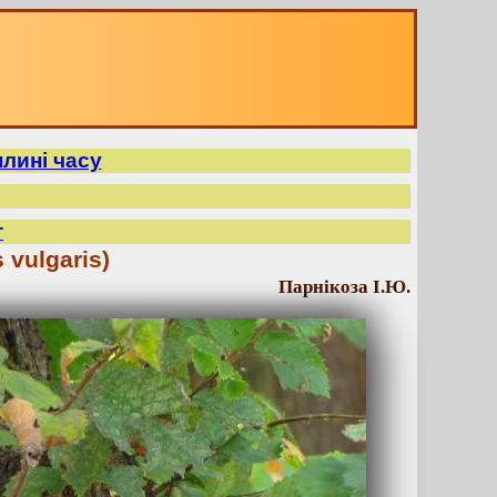
плині часу
т
 vulgaris)
Парнікоза І.Ю.