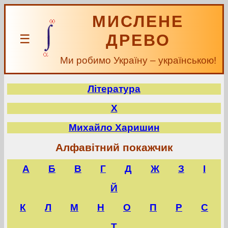
МИСЛЕНЕ
ДРЕВО
☰
Ми робимо Україну – українською!
Література
Х
Михайло Харишин
Алфавітний покажчик
А
Б
В
Г
Д
Ж
З
І
Й
К
Л
М
Н
О
П
Р
С
Т