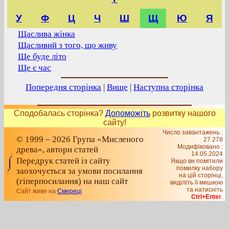
У
Ф
Ц
Ч
Ш
Щ
Ю
Я
Щаслива жінка
Щасливий з того, що живу
Ще буде літо
Ще є час
Попередня сторінка
|
Вище
|
Наступна сторінка
Сподобалась сторінка?
Допоможіть
розвитку нашого
сайту!
Число завантажень :
© 1999 – 2026 Група «Мисленого
27 278
Модифіковано :
древа», автори статей
14.05.2024
Передрук статей із сайту
Якщо ви помітили
помилку набору
заохочується за умови посилання
на цiй сторiнцi,
(гіперпосилання) на наш сайт
видiлiть її мишкою
та натисніть
Сайт живе на
Смереці
Ctrl+Enter
.