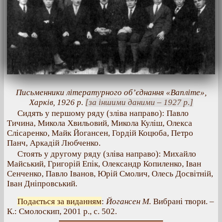
Письменники літературного об’єднання «Вапліте»,
Харків, 1926 р.
[за іншими даними – 1927 р.]
Сидять у першому ряду (зліва направо): Павло
Тичина, Микола Хвильовий, Микола Куліш, Олекса
Слісаренко, Майк Йогансен, Гордій Коцюба, Петро
Панч, Аркадій Любченко.
Стоять у другому ряду (зліва направо): Михайло
Майський, Григорій Епік, Олександр Копиленко, Іван
Сенченко, Павло Іванов, Юрій Смолич, Олесь Досвітній,
Іван Дніпровський.
Подається за виданням
:
Йогансен М.
Вибрані твори. –
К.: Смолоскип, 2001 р., с. 502.