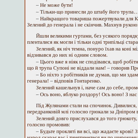
– Не може бути!
– Тільки-що принесли до штабу його трупа
– Найкращого товариша пожертвували для К
Зелений до генерала і не скінчив. Махнув рукою
Йшли великими гуртами, без усякого порядку
пленталися як могли і тільки одні трипільці ста
Зелений, як ніч темна, понуро їхав на коні 
відзивався до них ні одним словом.
– Цього вже я ніяк не сподівався, щоб робітн
що й трупа Супоні не віддали нам! – говорив Пр
– Бо ніхто з робітників не думав, що ми зда
генерала! – відповів Гонтаренко.
Зелений кашельнув і, наче сам до себе, пром
– Ось воно, яблуко роздору! Ось воно! З нас
Під Жулянами стали на спочинок. Дивилися, я
передранковій млі голосно грюкали за Дніпром в
Зелений довго прислухався до того грюкоту, а
голосно промовив:
– Будьте прокляті ви всі, що жадаєте крові! З
народ скарає вас і тинятиметеся ви по широкому 