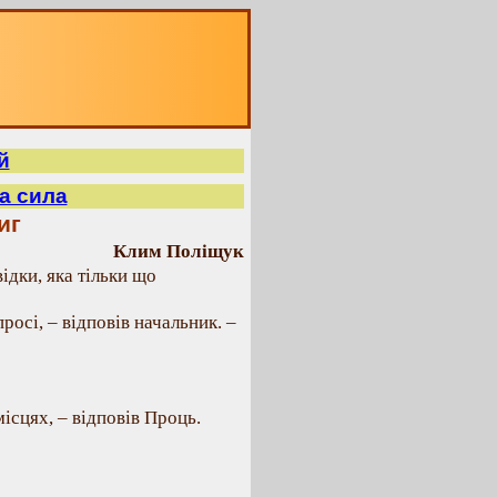
й
а сила
иг
Клим Поліщук
ідки, яка тільки що
просі, – відповів начальник. –
місцях, – відповів Проць.