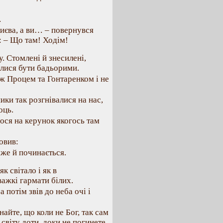
…
иєва, а ви… – повернувся
: – Що там! Ходім!
. Стомлені й знесилені,
ралися бути бадьорими.
між Процем та Гонтаренком і не
ики так розгнівалися на нас,
оць.
мося на керунок якогось там
овив:
 же й починається.
к світало і як в
ажкі гармати білих.
 потім звів до неба очі і
найте, що коли не Бог, так сам
світу доти, доки не погинете