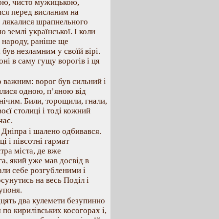
ною, чисто мужицькою,
ися перед висланим на
е лякалися шрапнельного
ю землі української. І коли
 народу, раніше ще
і був незламним у своїй вірі.
оні в саму гущу ворогів і ця
 важним: ворог був сильний і
илися одною, п’яною від
нічим. Били, торощили, гнали,
оєї столиці і тоді кожний
час.
 Дніпра і шалено одбивався.
і і півсотні гармат
ра міста, де вже
а, який уже мав досвід в
вали себе розгубленими і
сунутись на весь Поділ і
упоня.
цять два кулемети безупинно
 по кирилівських косогорах і,