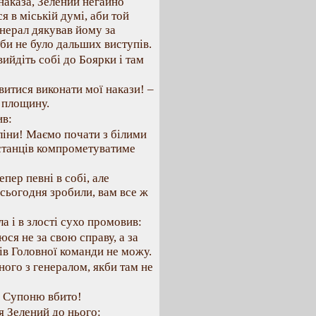
аказа, Зелений негайно
 в міській думі, аби той
енерал дякував йому за
 би не було дальших виступів.
вийдіть собі до Боярки і там
витися виконати мої накази! –
 площину.
ив:
ліни! Маємо почати з білими
встанців компрометуватиме
епер певні в собі, але
 сьогодня зробили, вам все ж
а і в злості сухо промовив:
юся не за свою справу, а за
зів Головної команди не можу.
ного з генералом, якби там не
 – Супоню вбито!
я Зелений до нього: