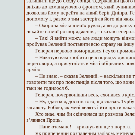
залишити ще до сходу сонця. Одержавши цього н
виїхав до командуючого фронтом, який зупинився
дозволив йому перейти на лівий беріг Дніпра. Г
допомогу і, разом з тим застерігав його від яких
– Охорона міста в моїх руках, а ви до ранку 
чекайте на мої розпорядження, – сказав генерал.
– Так! Я вийти можу, але люди можуть відмо
пробував Зелений поставити всю справу на іншу
Генерал нервово поморщився і сухо промов
– Наказую вам зробити це в порядку дисцип
переговори, а присутність в місті обірваних по
армію.
– Не знаю, – сказав Зелений, – наскільки ви т
говорити так про повстанців після того, що вони
таки не годилося б.
Генерал, почервонівши весь, схопився з крісл
– Ну, здається, досить того, що сказав. Турбу
загальну. Роблю, як мені велять і йти проти нака
Хто знає, чим би скінчилася ця розмова Зеле
з’явився Проць.
– Пане отамане! – крикнув він ще з порога.
Як припечений розпаленим залізом, метнувс