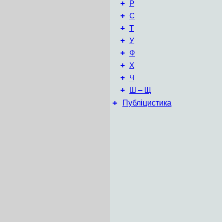
+
Р
+
С
+
Т
+
У
+
Ф
+
Х
+
Ч
+
Ш – Щ
+
Публіцистика