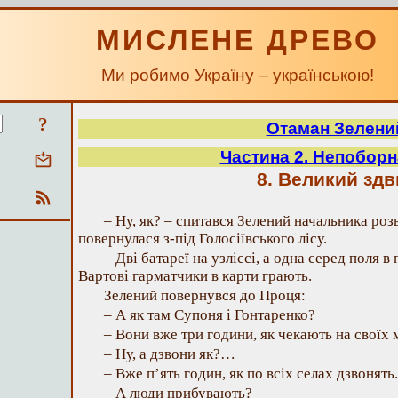
МИСЛЕНЕ ДРЕВО
Ми робимо Україну – українською!
?
Отаман Зелени
Частина 2. Непоборн
8. Великий здв
– Ну, як? – спитався Зелений начальника розв
повернулася з-під Голосіївського лісу.
– Дві батареї на узліссі, а одна серед поля в 
Вартові гарматчики в карти грають.
Зелений повернувся до Проця:
– А як там Супоня і Гонтаренко?
– Вони вже три години, як чекають на своїх 
– Ну, а дзвони як?…
– Вже п’ять годин, як по всіх селах дзвонять.
– А люди прибувають?