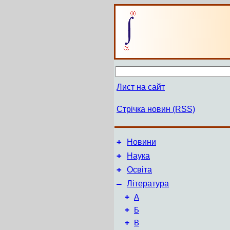
Лист на сайт
Стрічка новин (RSS)
+
Новини
+
Наука
+
Освіта
–
Література
+
А
+
Б
+
В