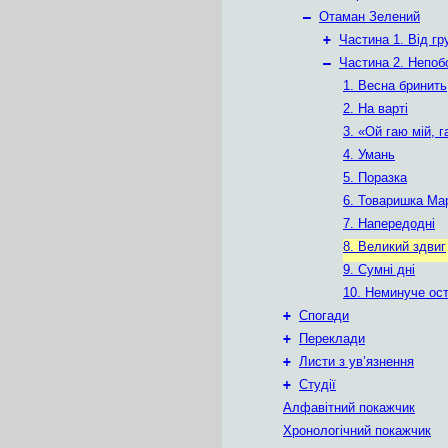
–
Отаман Зелений
+
Частина 1. Від гр
–
Частина 2. Непоб
1. Весна бринить
2. На варті
3. «Ой гаю мій, 
4. Умань
5. Поразка
6. Товаришка Ма
7. Напередодні
8. Великий здвиг
9. Сумні дні
10. Неминуче ос
+
Спогади
+
Переклади
+
Листи з ув’язнення
+
Студії
Алфавітний покажчик
Хронологічний покажчик