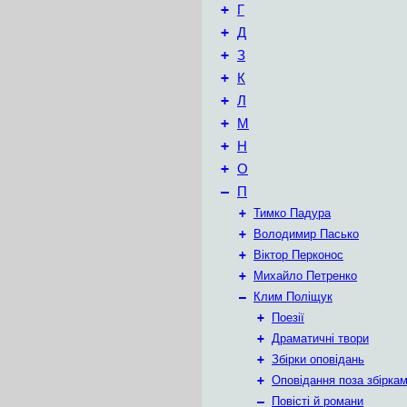
+
Г
+
Д
+
З
+
К
+
Л
+
М
+
Н
+
О
–
П
+
Тимко Падура
+
Володимир Пасько
+
Віктор Перконос
+
Михайло Петренко
–
Клим Поліщук
+
Поезії
+
Драматичні твори
+
Збірки оповідань
+
Оповідання поза збірка
–
Повісті й романи