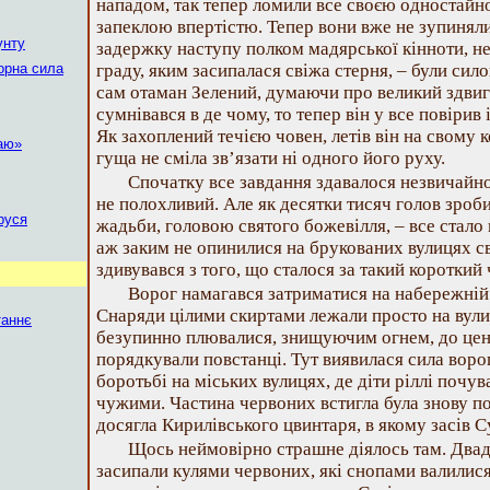
нападом, так тепер ломили все своєю одностай
запеклою впертістю. Тепер вони вже не зупинял
унту
задержку наступу полком мадярської кінноти, н
орна сила
граду, яким засипалася свіжа стерня, – були сило
сам отаман Зелений, думаючи про великий здвиг
сумнівався в де чому, то тепер він у все повірив 
Як захоплений течією човен, летів він на свому к
гаю»
гуща не сміла зв’язати ні одного його руху.
Спочатку все завдання здавалося незвичайно
не полохливий. Але як десятки тисяч голов зроб
руся
жадьби, головою святого божевілля, – все стало 
аж заким не опинилися на брукованих вулицях св
здивувався з того, що сталося за такий короткий 
Ворог намагався затриматися на набережній
Снаряди цілими скиртами лежали просто на вулиц
таннє
безупинно плювалися, знищуючим огнем, до цент
порядкували повстанці. Тут виявилася сила ворог
боротьбі на міських вулицях, де діти ріллі почу
чужими. Частина червоних встигла була знову по
досягла Кирилівського цвинтаря, в якому засів С
Щось неймовірно страшне діялось там. Двад
засипали кулями червоних, які снопами валилися