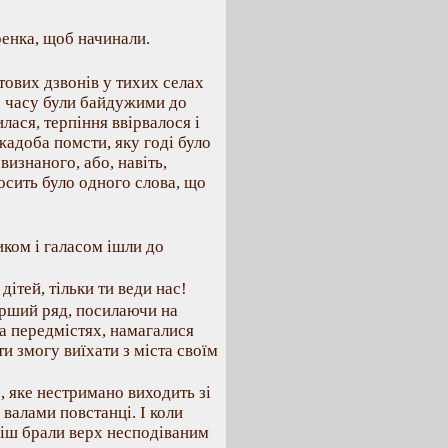
ренка, щоб начинали.
тових дзвонів у тихих селах
го часу були байдужими до
лася, терпіння ввірвалося і
адоба помсти, яку годі було
изнаного, або, навіть,
осить було одного слова, що
иком і галасом ішли до
 дітей, тільки ти веди нас!
 перший ряд, посилаючи на
а передмістях, намагалися
и змогу виїхати з міста своїм
е, яке нестримано виходить зі
 валами повстанці. І коли
ніш брали верх несподіваним