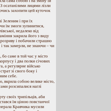
хла сама собою і на зміну їй
 З осатанілими лицями лізли
аючись захопити цей куточок
і Зеленим і при їх
ючи їм змоги зупинитися,
івської, недалеко від
аміння закрила його з виду
 розриву і побачили страшно
і так замерли, не знаючи – чи
, бо саме в той час у місто
орпусу і два полки січових
га, а регулярне військо
трат зі свого боку і
вним себе.
ю, вкрила собою велике місто,
асами розсипалися наглі
рту своїх трипільців, аби
істався їм ціною повстанчої
енерала Кравчика мусили