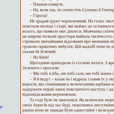
– Плавом пливуть.
– Ну, коли так, то сповістіть Супоню й Гонта
– Гаразд!
Не зрадив грунт чорноземний. На голос гвал
повстали молоді і старі, які майже до останньо
всього, що навколо них діялося. Мовчанка скінчи
на широкі польові простори вийшла тисячесота ж
стримати звичайними відозвами про визнання нев
громом гарматних вибухів. Цій жадобі помсти д
сказав їй Зелений:
– На Київ!
Щогодини приходили із сіл нові ватаги. З кр
Зеленого і просили:
– Ми тобі хліба, ми тобі сала, ми тобі жінок і
– Я й веду! – казав їм і відразу ставив їх у
ворогів, які стовпившись величезними юрбами н
задержати перші хвилі повстанчого наступу і дат
відповідальним керманичам.
Та годі було їм змагатися. Як величезне мор
своїх берегів під час бурі, покотились могутніми
ми
раніш вони не завжди були одностайні і коли ра