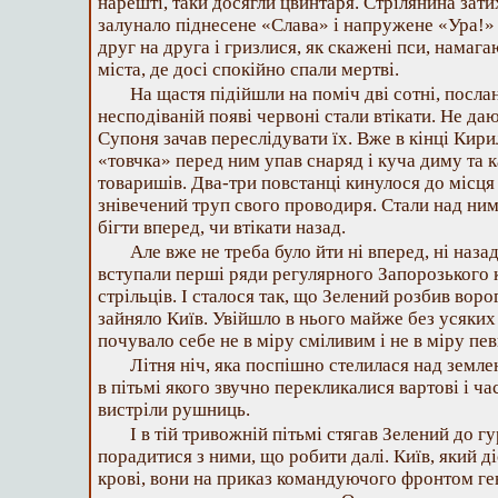
нарешті, таки досягли цвинтаря. Стрілянина зати
залунало піднесене «Слава» і напружене «Ура!»
друг на друга і гризлися, як скажені пси, намаг
міста, де досі спокійно спали мертві.
На щастя підійшли на поміч дві сотні, послан
несподіваній появі червоні стали втікати. Не да
Супоня зачав переслідувати їх. Вже в кінці Кирил
«товчка» перед ним упав снаряд і куча диму та к
товаришів. Два-три повстанці кинулося до місця
знівечений труп свого проводиря. Стали над ним 
бігти вперед, чи втікати назад.
Але вже не треба було йти ні вперед, ні назад
вступали перші ряди регулярного Запорозького к
стрільців. І сталося так, що Зелений розбив воро
зайняло Київ. Увійшло в нього майже без усяких с
почувало себе не в міру сміливим і не в міру пе
Літня ніч, яка поспішно стелилася над земле
в пітьмі якого звучно перекликалися вартові і ч
вистріли рушниць.
І в тій тривожній пітьмі стягав Зелений до гу
порадитися з ними, що робити далі. Київ, який д
крові, вони на приказ командуючого фронтом г