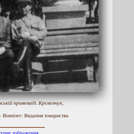
вській променаді. Кременчук,
– Вінніпег: Видання товариства
тупне зображення