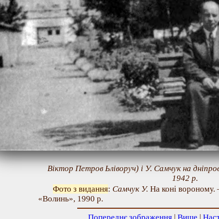
Віктор Петров Ьліворуч) і У. Самчук на дніпро
1942 р.
Фото з видання
:
Самчук У.
На коні вороному. 
«Волинь», 1990 р.
Попереднє зображення
|
Вище
|
Нас