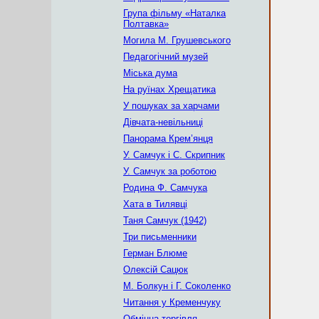
Група фільму «Наталка
Полтавка»
Могила М. Грушевського
Педагогічний музей
Міська дума
На руїнах Хрещатика
У пошуках за харчами
Дівчата-невільниці
Панорама Крем’янця
У. Самчук і С. Скрипник
У. Самчук за роботою
Родина Ф. Самчука
Хата в Тилявці
Таня Самчук (1942)
Три письменники
Герман Блюме
Олексій Сацюк
М. Болкун і Г. Соколенко
Читання у Кременчуку
Обмінна торгівля