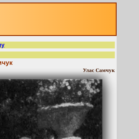
му
мчук
Улас Самчук