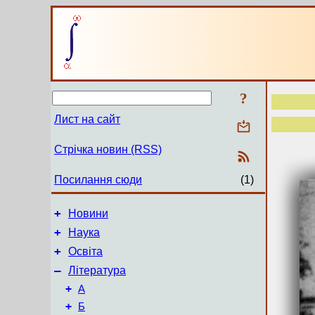
?
Лист на сайт
Стрічка новин (RSS)
Посилання сюди
(1)
+
Новини
+
Наука
+
Освіта
–
Література
+
А
+
Б