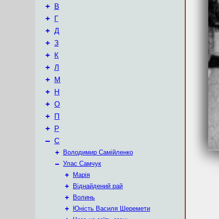
+
В
+
Г
+
Д
+
З
+
К
+
Л
+
М
+
Н
+
О
+
П
+
Р
–
С
+
Володимир Самійленко
–
Улас Самчук
+
Марія
+
Віднайдений рай
+
Волинь
+
Юність Василя Шеремети