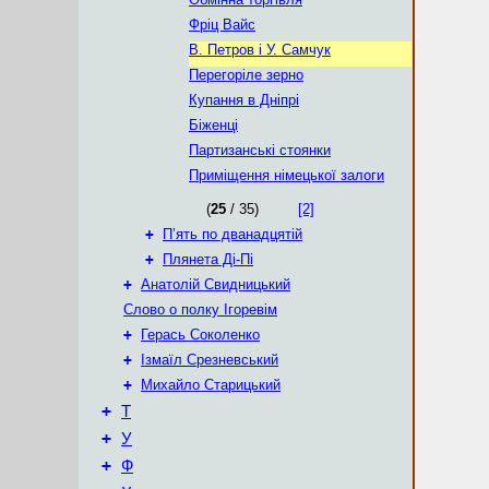
Фріц Вайс
В. Петров і У. Самчук
Перегоріле зерно
Купання в Дніпрі
Біженці
Партизанські стоянки
Приміщення німецької залоги
(
25
/ 35)
[2]
+
П’ять по дванадцятій
+
Плянета Ді-Пі
+
Анатолій Свидницький
Слово о полку Ігоревім
+
Герась Соколенко
+
Ізмаїл Срезневський
+
Михайло Старицький
+
Т
+
У
+
Ф