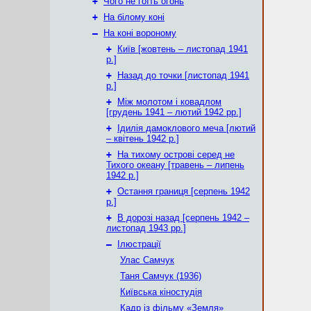
+
Чого не гоїть огонь
+
На білому коні
–
На коні вороному
+
Київ [жовтень – листопад 1941
р.]
+
Назад до точки [листопад 1941
р.]
+
Між молотом і ковадлом
[грудень 1941 – лютий 1942 рр.]
+
Ідилія дамоклового меча [лютий
– квітень 1942 р.]
+
На тихому острові серед не
Тихого океану [травень – липень
1942 р.]
+
Остання границя [серпень 1942
р.]
+
В дорозі назад [серпень 1942 –
листопад 1943 рр.]
–
Ілюстрації
Улас Самчук
Таня Самчук (1936)
Київська кіностудія
Кадр із фільму «Земля»