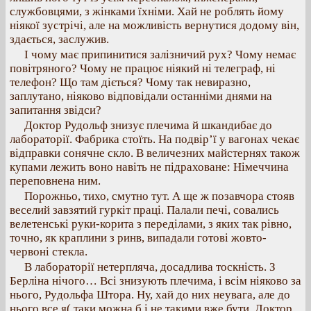
службовцями, з жінками їхніми. Хай не роблять йому
ніякої зустрічі, але на можливість вернутися додому він,
здається, заслужив.
І чому має припинитися залізничий рух? Чому немає
повітряного? Чому не працює ніякий ні телеграф, ні
телефон? Що там діється? Чому так невиразно,
заплутано, ніяково відповідали останніми днями на
запитання звідси?
Доктор Рудольф знизує плечима й шкандибає до
лабораторії. Фабрика стоїть. На подвір’ї у вагонах чекає
відправки сонячне скло. В величезних майстернях також
купами лежить воно навіть не підраховане: Німеччина
переповнена ним.
Порожньо, тихо, смутно тут. А ще ж позавчора стояв
веселий завзятий гуркіт праці. Палали печі, совались
велетенські руки-корита з переділами, з яких так рівно,
точно, як краплини з ринв, випадали готові жовто-
червоні стекла.
В лабораторії нетерпляча, досадлива тоскність. З
Берліна нічого… Всі знизують плечима, і всім ніяково за
нього, Pyдольфа Штора. Ну, хай до них неувага, але до
нього все я( таки можна б і не такими вже бути. Доктор