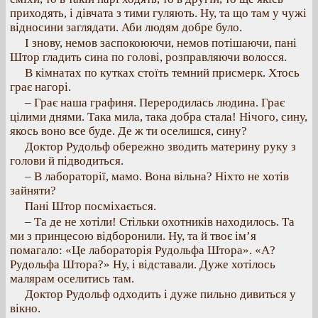
приходять, і дівчата з тими гуляють. Ну, та що там у чужі
відносини заглядати. Аби людям добре було.
І знову, немов заспокоюючи, немов потішаючи, пані
Штор гладить сина по голові, розправляючи волосся.
В кімнатах по кутках стоїть темний присмерк. Хтось
грає нагорі.
– Грає наша графиня. Переродилась людина. Грає
цілими днями. Така мила, така добра стала! Нічого, сину,
якось воно все буде. Де ж ти оселишся, сину?
Доктор Рудольф обережно зводить материну руку з
голови й підводиться.
– В лабораторії, мамо. Вона вільна? Ніхто не хотів
зайняти?
Пані Штор посміхається.
– Та де не хотіли! Стільки охотників находилось. Та
ми з принцесою відборонили. Ну, та й твоє ім’я
помагало: «Це лабораторія Рудольфа Штора». «А?
Рудольфа Штора?» Ну, і відставали. Дуже хотілось
малярам оселитись там.
Доктор Рудольф одходить і дуже пильно дивиться у
вікно.