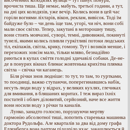
височенних колодязях вулиць – тут панує понура,
врочиста тиша. Ще немає, мабуть, третьої години, а тут,
на дні цих колодязів, уже вечір. Колись вони в цей час
горіли вогнями ліхтарів, вікон, реклам, вивісок. Тоді їм
байдуже було – чи день іще там, угорі, чи ніч, вони собі
мали своє світло. Тепер, закутані в моторошну тишу,
вони стоять мовчазні, суворі, темні, дивовижні, покинуті
тунелі, якими колись пливли гуркітливі потоки людських
тіл, екіпажів, світла, крику, гомону. Тут і возиків менше, і
перехожих зовсім мало, тільки мляво, безнадійно
риються в купах сміття голодні здичавілі собаки. Де-не-
де в понурих вікнах блимає жовтенька крихітна плямка
світла – свічка чи каганець.
Біля річки знов людніше: то тут, то там, то гуртками,
то поодинці, важко ступаючи, поперегинавшись набік,
несуть люди воду у відрах, у великих кухлях, глечиках
для вмивання, в бляшаних коритах. І теж вираз їхніх
постатей і облич діловитий, серйозний, наче все життя
вони носили воду з річки та каналів.
Лунко, занадто голосно, порушуючи мертву
гармонію абсолютної тиші, лопотить старенька машинка
доктора Рудольфа. Але кварталів за два від дому графа
Елленберга вона раптом підозріло чхає, закашлюється й