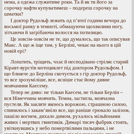
нема, а одежа служитиме роки. Та й як ти його за
сорочку нафти купуватимеш – подереш сорочку на
шматки?
І доктор Рудольф лежить од п’ятої години вечора до
восьмої ранку в темноті, обмацуючи щохвилини ногу,
зітхаючи й загрібаючи волосся на потилицю.
Це зовсім-зовсім не те, що думалось, що так описував
Макс. А що ж іще там, у Берліні, чекає на нього в цій
новій ері?
Лопатить, тріщить, чхає й несподівано стріляє старий
Кіравт-вурстів мотоциклет під доктором Рудольфом. І
що ближче до Берліна скочується з гір доктор Рудольф,
то все зрозуміліше, все, ясніше стає йому дивне
мовчанння Каесему.
Тепер не диво: не тільки Каесем, не тільки Берлін –
вся Німеччина мовчить. Темна, застигла, мовчазна
пустеля. Як закляте якоюсь ворожою, страшною силою,
спинилось і закам’яніло все, що раніше грюкало залізом,
пашіло вогнем, дихало димом, рухалось мільйонами
живих і мертвих гвинтиків. Димарі тисяч фабрик стоять,
увіткнувшись у небо помертвілими пальцями, і не