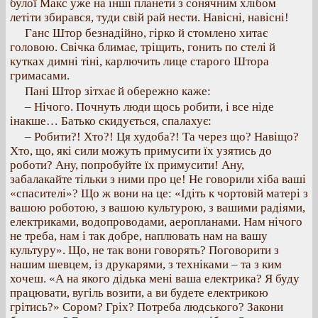
булої Макс уже на інші планети з сонячним хлібом
летіти збирався, туди свій рай нести. Навісні, навісні!
Ганс Штор безнадійно, гірко й стомлено хитає
головою. Свічка блимає, тріщить, гонить по стелі й
кутках димні тіні, карлючить лице старого Штора
гримасами.
Пані Штор зітхає й обережно каже:
– Нічого. Почнуть люди щось робити, і все ніде
інакше… Батько скидується, спалахує:
– Робити?! Хто?! Ця худоба?! Та через що? Навіщо?
Хто, що, які сили можуть примусити їх узятись до
роботи? Ану, попробуйте їх примусити! Ану,
забалакайте тільки з ними про це! Не говорили хіба ваші
«спасителі»? Що ж вони на це: «Ідіть к чортовій матері з
вашою роботою, з вашою культурою, з вашими радіями,
електриками, водопроводами, аеропланами. Нам нічого
не треба, нам і так добре, наплювать нам на вашу
культуру». Що, не так вони говорять? Поговорити з
нашим шевцем, із друкарями, з техніками – та з ким
хочеш. «А на якого дідька мені ваша електрика? Я буду
працювати, вугіль возити, а ви будете електрикою
грітись?» Сором? Гріх? Потреба людського? Закони