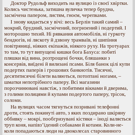
Доктор Рудольф виходить на вулицю із своєї хвіртки.
Колись чистенька, затишна вуличка тепер брудна,
засмічена папером, листям, гноєм, черепками.
І знову кидається у вічі: весь Берлін такий самий –
мокрий, брудний, засмічений, погризений і подертий. І
моторошно тихий. Ні рявкания автомобілів, ні гуркоту
бендюгів, ні ляскоту й дзвону трамваїв, ні шипіння
повітряниці, ніяких екіпажів, ніякого руху. На тротуарах
то там, то тут випущені кишки бога Бахуса: побиті
пляшки від вина, розтрощені бочки, бляшанки з
консервів, виїдені й вилизані псами. Біля банок цілі купи
подертих паперів і грошових банкнотів. Тисячні,
десятитисячні білети валяються, потоптані ногами, –
шматки непотрібного паперу. Всі магазини
порозчинювані навстіж, з побитими вікнами й дверима,
з голими полицями й купами подертого паперу, трісок,
соломи.
На вулицях часом тягнуться позривані телефонні
дроти, стоять покинуті авто, з яких поздирано шкіряну
оббивку – мокрі, пообгризувані кістяки – іноді валяється
труп коня, напівз’їдений собаками й котами. Коли-не-
коли попадаються люди на двоколесах старовинного