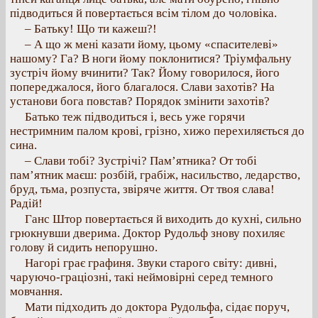
підводиться й повертається всім тілом до чоловіка.
– Батьку! Що ти кажеш?!
– А що ж мені казати йому, цьому «спасителеві»
нашому? Га? В ноги йому поклонитися? Тріумфальну
зустріч йому вчинити? Так? Йому говорилося, його
попереджалося, його благалося. Слави захотів? На
установи бога повстав? Порядок змінити захотів?
Батько теж підводиться і, весь уже горячи
нестримним палом крові, грізно, хижо перехиляється до
сина.
– Слави тобі? Зустрічі? Пам’ятника? От тобі
пам’ятник маєш: розбій, грабіж, насильство, ледарство,
бруд, тьма, розпуста, звіряче життя. От твоя слава!
Радій!
Ганс Штор повертається й виходить до кухні, сильно
грюкнувши дверима. Доктор Рудольф знову похиляє
голову й сидить непорушно.
Нагорі грає графиня. Звуки старого світу: дивні,
чаруючо-граціозні, такі неймовірні серед темного
мовчання.
Мати підходить до доктора Рудольфа, сідає поруч,