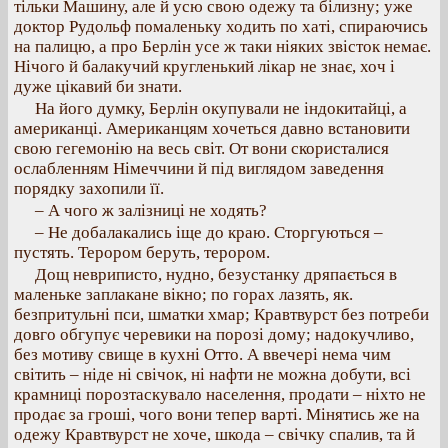
тільки Машину, але й усю свою одежу та білизну; уже
доктор Рудольф помаленьку ходить по хаті, спираючись
на палицю, а про Берлін усе ж таки ніяких звісток немає.
Нічого й балакучий кругленький лікар не знає, хоч і
дуже цікавий би знати.
На його думку, Берлін окупували не індокитайці, а
американці. Американцям хочеться давно встановити
свою гегемонію на весь світ. От вони скористалися
ослабленням Німеччини й під виглядом заведення
порядку захопили її.
– А чого ж залізниці не ходять?
– Не добалакались іще до краю. Сторгуються –
пустять. Терором беруть, терором.
Дощ невриписто, нудно, безустанку дряпається в
маленьке заплакане вікно; по горах лазять, як.
безпритульні пси, шматки хмар; Кравтвурст без потреби
довго обгупує черевики на порозі дому; надокучливо,
без мотиву свище в кухні Отто. А ввечері нема чим
світить – ніде ні свічок, ні нафти не можна добути, всі
крамниці порозтаскувало населення, продати – ніхто не
продає за гроші, чого вони тепер варті. Мінятись же на
одежу Кравтвурст не хоче, шкода – свічку спалив, та й