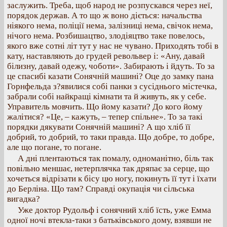
заслужить. Треба, щоб народ не розпускався через неї,
порядок держав. А то що ж воно діється: начальства
ніякого нема, поліції нема, залізниці нема, свічок нема,
нічого нема. Розбишацтво, злодіяцтво таке повелось,
якого вже сотні літ тут у нас не чувано. Приходять тобі в
кату, наставляють до грудей револьвер і: «Ану, давай
білизну, давай одежу, чоботи». Забирають і йдуть. То за
це спасибі казати Сонячній машині? Оце до замку пана
Горнфельда з?явилися собі панки з сусіднього містечка,
забрали собі найкращі кімнати та й живуть, як у себе.
Управитель мовчить. Що йому казати? До кого йому
жалітися? «Це, – кажуть, – тепер спільне». То за такі
порядки дякувати Сонячній машині? А що хліб її
добрий, то добрий, то таки правда. Що добре, то добре,
але що погане, то погане.
А дні плентаються так помалу, одноманітно, біль так
повільно меншає, нетерплячка так дряпає за серце, що
хочеться відрізати к бісу цю ногу, покинуть її тут і їхати
до Берліна. Що там? Справді окупація чи сільська
вигадка?
Уже доктор Рудольф і сонячний хліб їсть, уже Емма
одної ночі втекла-таки з батьківського дому, взявши не