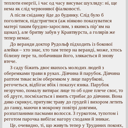
теплоти енергії, і час од часу висуває шухляду: ні, ще
нема як слід червонявої фіалковості.
А після сніданку йде до будинку. Слід було б
поголитися, підстригтися (аж ніяково показуватися
матері таким брудно-зарослим, з якимсь пір’ям на
щоках), але бритву забув у Кравтвурста, а голярів же
тепер немає.
До веранди доктор Рудольф підходить із бокової
алейки – хто знає, хто там тепер на веранді, може, хтось
білизну пере та, побачивши його, злякається й знову
втече.
З саду біжить двоє якихось молодих людей з
оберемками трави в руках. Дівчина й парубок. Дівчина
раптом тикає всім оберемком у лице парубкові,
регочеться, відбігає вбік і показує язика. Парубок
незручно, помалу витирає лице то об одне плече своє, то
об друге, посміхається і вмить стрибає до дівчини. Вона
дико скрикує, притуляє траву до грудей і вихором летить
до ганку, маючи в мокрому повітрі довгими,
розпатланими пасмами волосся. З гуркотом, тупотом і
реготом парочка вибігає нагору сходами й зникає.
Це, очевидно, ті, що живуть тепер у Трудиних покоях,