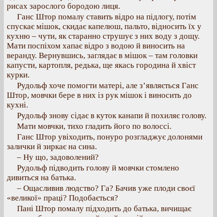
рисах зарослого бородою лиця.
Ганс Штор помалу ставить відро на підлогу, потім
спускає мішок, скидає капелюш, пальто, відносить їх у
кухню – чути, як старанно струшує з них воду з дощу.
Мати поспіхом хапає відро з водою й виносить на
веранду. Вернувшись, заглядає в мішок – там головки
капусти, картопля, редька, ще якась городина й хвіст
курки.
Рудольф хоче помогти матері, але з’являється Ганс
Штор, мовчки бере в них із рук мішок і виносить до
кухні.
Рудольф знову сідає в куток канапи й похиляє голову.
Мати мовчки, тихо гладить його по волоссі.
Ганс Штор увіходить, понуро розгладжує долонями
залички й зиркає на сина.
– Ну що, задоволений?
Рудольф підводить голову й мовчки стомлено
дивиться на батька.
– Ощасливив людство? Га? Бачив уже плоди своєї
«великої» праці? Подобається?
Пані Штор помалу підходить до батька, вичищає