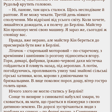
Рудольф крутить головою.
– Ні, панове, там щось сталося. Щось несподіване й
раптове. Я не можу чекати. Третій день ніякого
сполучення. Ми відрізані від усього світу. Коли хочете,
лишайтеся дожидати, а я полечу до Берліна. Майстер
Кін пропонує мені свою машину. Я зараз же, сьогодні ж
сповіщу вас.
Правда, вже нерано, але майстер Кін береться до
присмерків бути вже в Берліні.
Літачок – старенький моторовий – по-старечому, з
кремінням і шипінням із розгону підноситься вгору.
Гори, димарі, фабрики, іржаво-червоні дахи містечка
гойдаються й пливуть назад, під аероплан. А потім,
погойдуючись, пропливають унизу такі знайомі сільські
гірські хатинки, кози, корови з дзвіночками та
брязкальцями. В лице поколює порох дощу, вітер гостро
голить щоки.
Нічого злого не могло статись у Берліні!
Сонце то визирне з синюватої набухлої хмари, то
сховається, як мати, що грається в піжмурки з своєю
дитиною-землею. По дорозі зустрічаються люди з
торбами на спинах – по формі видно, з Сонячними