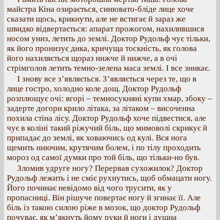
майстра Кіна озирається, синювато-бліде лице хоче
сказати щось, крикнути, але не встигає й зараз же
швидко відвертається: апарат прожогом, нахилившися
носом униз, летить до землі. Доктор Рудольф чує тільки,
як його пронизує дика, кричуща тоскність, як голова
його нахиляється щораз нижче й нижче, а в очі
стрімголов летить темно-зелена маса землі. І все зникає.
І знову все з’являється. З’являється через те, що в
лице гостро, холодно коле дощ. Доктор Рудольф
розплющує очі: вгорі – темносукняні купи хмар, збоку –
задерте догори крило літака, за літаком – височенна
похила стіна лісу. Доктор Рудольф хоче підвестися, але
чує в коліні такий ріжучий біль, що мимоволі скрикує й
припадає до землі, як ховаючись од кулі. Вся нога
щемить ниючим, крутячим болем, і по тілу проходить
мороз од самої думки про той біль, що тільки-но був.
Зломив удруге ногу? Перервав сухожилок? Доктор
Рудольф лежить і не сміє рухнутись, щоб обмацати ногу.
Його починає невідомо від чого трусити, як у
пропасниці. Він рішуче повертає ногу й згинає її. Але
біль із такою силою ріже в мозок, що доктор Рудольф
почуває, як м’якнуть йому руки й ноги і душна