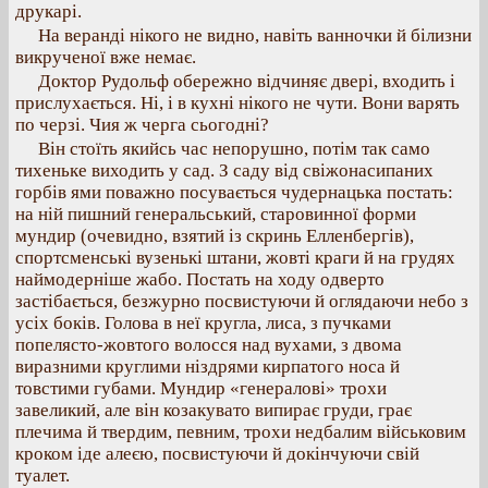
друкарі.
На веранді нікого не видно, навіть ванночки й білизни
викрученої вже немає.
Доктор Рудольф обережно відчиняє двері, входить і
прислухається. Ні, і в кухні нікого не чути. Вони варять
по черзі. Чия ж черга сьогодні?
Він стоїть якийсь час непорушно, потім так само
тихеньке виходить у сад. З саду від свіжонасипаних
горбів ями поважно посувається чудернацька постать:
на ній пишний генеральський, старовинної форми
мундир (очевидно, взятий із скринь Елленбергів),
спортсменські вузенькі штани, жовті краги й на грудях
наймодерніше жабо. Постать на ходу одверто
застібається, безжурно посвистуючи й оглядаючи небо з
усіх боків. Голова в неї кругла, лиса, з пучками
попелясто-жовтого волосся над вухами, з двома
виразними круглими ніздрями кирпатого носа й
товстими губами. Мундир «генералові» трохи
завеликий, але він козакувато випирає груди, грає
плечима й твердим, певним, трохи недбалим військовим
кроком іде алеєю, посвистуючи й докінчуючи свій
туалет.