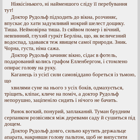
Ніякісінького, ні найменшого сліду її перебування
тут!
Доктор Рудольф підходить до вікна, розчиняє,
впускає до хати задумливий мокрий шелест дощику.
Тиша. Неймовірна тиша. Із сяйвом помер і вічний,
невпинний, глухий гуркіт Берліна, що, як величезний
водоспад, здавався теж явищем самої природи. Зник.
Чорна, густа, німа сажа.
Доктор Рудольф зачиняє вікно, сідає в фотель,
подарований колись графом Елленбергом, і стомлено
опирає голову на руку.
Каганець із усієї сили самовіддано бореться із тьмою,
що
хвилями суне на нього з усіх боків, одмахується,
тріщить, кліпає, кличе на поміч, а доктор Рудольф
непорушно, заціпеніло сидить і нічого не бачить.
Ранок вогкий, понурий, заплаканий. Туман брудним
серпанком розвісився між деревами саду й сушиться під
дощем.
Доктор Рудольф довго, сильно крутить держальце
апарата, накривши голову пальтом, щоб не випустити