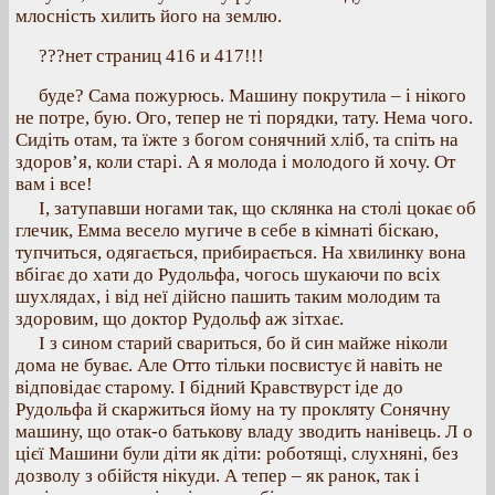
млосність хилить його на землю.
???нет страниц 416 и 417!!!
буде? Сама пожурюсь. Машину покрутила – і нікого
не потре, бую. Ого, тепер не ті порядки, тату. Нема чого.
Сидіть отам, та їжте з богом сонячний хліб, та спіть на
здоров’я, коли старі. А я молода і молодого й хочу. От
вам і все!
І, затупавши ногами так, що склянка на столі цокає об
глечик, Емма весело мугиче в себе в кімнаті біскаю,
тупчиться, одягається, прибирається. На хвилинку вона
вбігає до хати до Рудольфа, чогось шукаючи по всіх
шухлядах, і від неї дійсно пашить таким молодим та
здоровим, що доктор Рудольф аж зітхає.
І з сином старий свариться, бо й син майже ніколи
дома не буває. Але Отто тільки посвистує й навіть не
відповідає старому. І бідний Кравствурст іде до
Рудольфа й скаржиться йому на ту прокляту Сонячну
машину, що отак-о батькову владу зводить нанівець. Л о
цієї Машини були діти як діти: роботящі, слухняні, без
дозволу з обійстя нікуди. А тепер – як ранок, так і