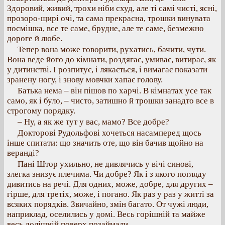
Здоровий, живий, трохи ніби схуд, але ті самі чисті, ясні,
прозоро-щирі очі, та сама прекрасна, трошки винувата
посмішка, все те саме, брудне, але те саме, безмежно
дороге й любе.
Тепер вона може говорити, рухатись, бачити, чути.
Вона веде його до кімнати, роздягає, умиває, витирає, як
у дитинстві. І розпитує, і лякається, і вимагає показати
зранену ногу, і знову мовчки хапає голову.
Батька нема – він пішов по харчі. В кімнатах усе так
само, як і було, – чисто, затишно й трошки занадто все в
строгому порядку.
– Ну, а як же тут у вас, мамо? Все добре?
Докторові Рудольфові хочеться насамперед щось
інше спитати: що значить оте, що він бачив щойно на
веранді?
Пані Штор ухильно, не дивлячись у вічі синові,
злегка знизує плечима. Чи добре? Як і з якого погляду
дивитись на речі. Для одних, може, добре, для других –
гірше, для третіх, може, і погано. Як раз у раз у житті за
всяких порядків. Звичайно, змін багато. От чужі люди,
наприклад, оселились у домі. Весь горішній та майже
весь долішній поверх позаймали.