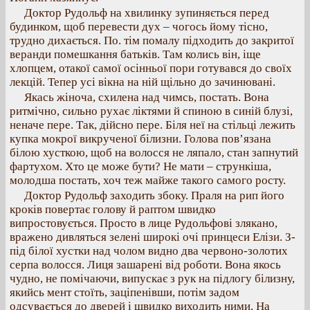
Доктор Рудольф на хвилинку зупиняється перед
будинком, щоб перевести дух – чогось йому тісно,
трудно дихається. По. тім помалу підходить до закритої
веранди помешкання батьків. Там колись він, іще
хлопцем, отакої самої осінньої пори готувався до своїх
лекцій. Тепер усі вікна на ній щільно до зачинювані.
Якась жіноча, схилена над чимсь, постать. Вона
ритмічно, сильно рухає ліктями й спиною в синій блузі,
неначе пере. Так, дійсно пере. Біля неї на стільці лежить
купка мокрої викрученої білизни. Голова пов’язана
білою хусткою, щоб на волосся не ляпало, стан запнутий
фартухом. Хто це може бути? Не мати – стрункіша,
молодша постать, хоч теж майже такого самого росту.
Доктор Рудольф заходить збоку. Праля на рип його
кроків повертає голову й раптом швидко
випростовується. Просто в лице Рудольфові злякано,
вражено дивляться зелені широкі очі принцеси Елізи. З-
під білої хустки над чолом видно два червоно-золотих
серпа волосся. Лиця зашарені від роботи. Вона якось
чудно, не помічаючи, випускає з рук на підлогу білизну,
якийсь мент стоїть, заціпенівши, потім задом
одсуваєтъся до дверей і швидко виходить ними. На