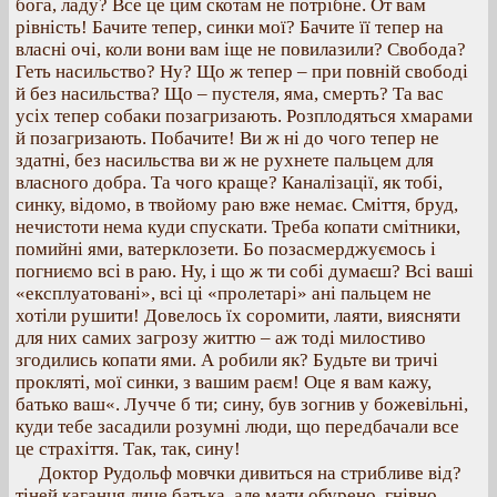
бога, ладу? Все це цим скотам не потрібне. От вам
рівність! Бачите тепер, синки мої? Бачите її тепер на
власні очі, коли вони вам іще не повилазили? Свобода?
Геть насильство? Ну? Що ж тепер – при повній свободі
й без насильства? Що – пустеля, яма, смерть? Та вас
усіх тепер собаки позагризають. Розплодяться хмарами
й позагризають. Побачите! Ви ж ні до чого тепер не
здатні, без насильства ви ж не рухнете пальцем для
власного добра. Та чого краще? Каналізації, як тобі,
синку, відомо, в твойому раю вже немає. Сміття, бруд,
нечистоти нема куди спускати. Треба копати смітники,
помийні ями, ватерклозети. Бо позасмерджуємось і
погниємо всі в раю. Ну, і що ж ти собі думаєш? Всі ваші
«експлуатовані», всі ці «пролетарі» ані пальцем не
хотіли рушити! Довелось їх соромити, лаяти, виясняти
для них самих загрозу життю – аж тоді милостиво
згодились копати ями. А робили як? Будьте ви тричі
прокляті, мої синки, з вашим раєм! Оце я вам кажу,
батько ваш«. Лучче б ти; сину, був зогнив у божевільні,
куди тебе засадили розумні люди, що передбачали все
це страхіття. Так, так, сину!
Доктор Рудольф мовчки дивиться на стрибливе від?
тіней каганця лице батька, але мати обурено, гнівно