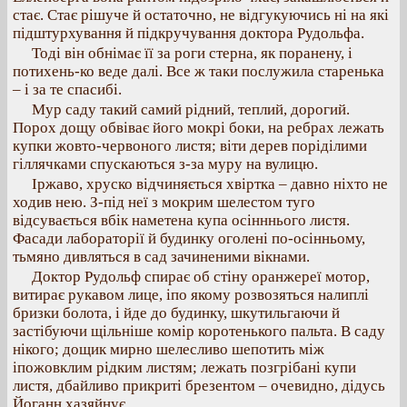
стає. Стає рішуче й остаточно, не відгукуючись ні на які
підштурхування й підкручування доктора Рудольфа.
Тоді він обнімає її за роги стерна, як поранену, і
потихень-ко веде далі. Все ж таки послужила старенька
– і за те спасибі.
Мур саду такий самий рідний, теплий, дорогий.
Порох дощу обвіває його мокрі боки, на ребрах лежать
купки жовто-червоного листя; віти дерев поріділими
гіллячками спускаються з-за муру на вулицю.
Іржаво, хруско відчиняється хвіртка – давно ніхто не
ходив нею. З-під неї з мокрим шелестом туго
відсувається вбік наметена купа осінннього листя.
Фасади лабораторії й будинку оголені по-осінньому,
тьмяно дивляться в сад зачиненими вікнами.
Доктор Рудольф спирає об стіну оранжереї мотор,
витирає рукавом лице, іпо якому розвозяться налиплі
бризки болота, і йде до будинку, шкутильгаючи й
застібуючи щільніше комір коротенького пальта. В саду
нікого; дощик мирно шелесливо шепотить між
іпожовклим рідким листям; лежать позгрібані купи
листя, дбайливо прикриті брезентом – очевидно, дідусь
Йоганн хазяйнує.