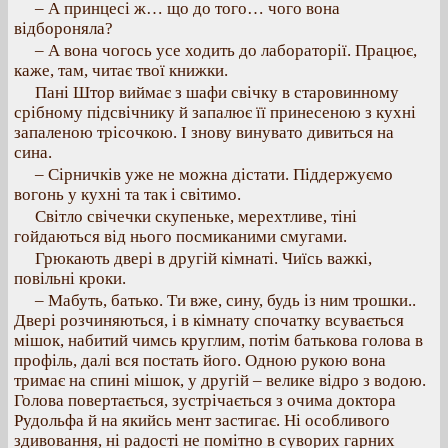
– А принцесі ж… що до того… чого вона
відбороняла?
– А вона чогось усе ходить до лабораторії. Працює,
каже, там, читає твої книжки.
Пані Штор виймає з шафи свічку в старовинному
срібному підсвічнику й запалює її принесеною з кухні
запаленою трісочкою. І знову винувато дивиться на
сина.
– Сірничків уже не можна дістати. Піддержуємо
вогонь у кухні та так і світимо.
Світло свічечки скупеньке, мерехтливе, тіні
гойдаються від нього посмиканими смугами.
Грюкають двері в другій кімнаті. Чиїсь важкі,
повільні кроки.
– Мабуть, батько. Ти вже, сину, будь із ним трошки..
Двері розчиняються, і в кімнату спочатку всувається
мішок, набитий чимсь круглим, потім батькова голова в
профіль, далі вся постать його. Одною рукою вона
тримає на спині мішок, у другій – велике відро з водою.
Голова повертається, зустрічається з очима доктора
Рудольфа й на якийсь мент застигає. Ні особливого
здивовання, ні радості не помітно в суворих гарних