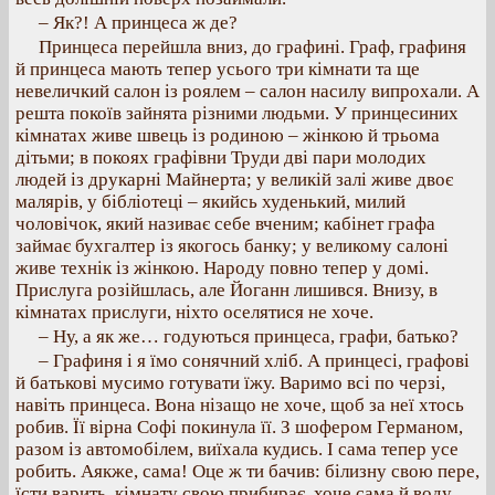
– Як?! А принцеса ж де?
Принцеса перейшла вниз, до графині. Граф, графиня
й принцеса мають тепер усього три кімнати та ще
невеличкий салон із роялем – салон насилу випрохали. А
решта покоїв зайнята різними людьми. У принцесиних
кімнатах живе швець із родиною – жінкою й трьома
дітьми; в покоях графівни Труди дві пари молодих
людей із друкарні Майнерта; у великій залі живе двоє
малярів, у бібліотеці – якийсь худенький, милий
чоловічок, який називає себе вченим; кабінет графа
займає бухгалтер із якогось банку; у великому салоні
живе технік із жінкою. Народу повно тепер у домі.
Прислуга розійшлась, але Йоганн лишився. Внизу, в
кімнатах прислуги, ніхто оселятися не хоче.
– Ну, а як же… годуються принцеса, графи, батько?
– Графиня і я їмо сонячний хліб. А принцесі, графові
й батькові мусимо готувати їжу. Варимо всі по черзі,
навіть принцеса. Вона нізащо не хоче, щоб за неї хтось
робив. Її вірна Софі покинула її. З шофером Германом,
разом із автомобілем, виїхала кудись. І сама тепер усе
робить. Аякже, сама! Оце ж ти бачив: білизну свою пере,
їсти варить, кімнату свою прибирає, хоче сама й воду