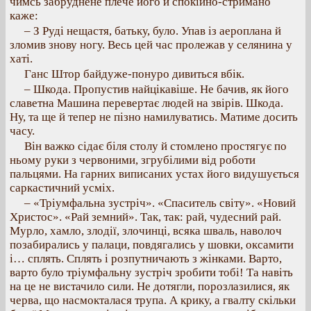
чимсь забруднене плече його й спокійно-стримано
каже:
– З Руді нещастя, батьку, було. Упав із аероплана й
зломив знову ногу. Весь цей час пролежав у селянина у
хаті.
Ганс Штор байдуже-понуро дивиться вбік.
– Шкода. Пропустив найцікавіше. Не бачив, як його
славетна Машина перевертає людей на звірів. Шкода.
Ну, та ще й тепер не пізно намилуватись. Матиме досить
часу.
Він важко сідає біля столу й стомлено простягує по
ньому руки з червоними, згрубілими від роботи
пальцями. На гарних виписаних устах його видушується
саркастичний усміх.
– «Тріумфальна зустріч». «Спаситель світу». «Новий
Христос». «Рай земний». Так, так: рай, чудесний рай.
Мурло, хамло, злодії, злочинці, всяка шваль, наволоч
позабирались у палаци, повдягались у шовки, оксамити
і… сплять. Сплять і розпутничають з жінками. Варто,
варто було тріумфальну зустріч зробити тобі! Та навіть
на це не вистачило сили. Не дотягли, порозлазилися, як
черва, що насмокталася трупа. А крику, а гвалту скільки