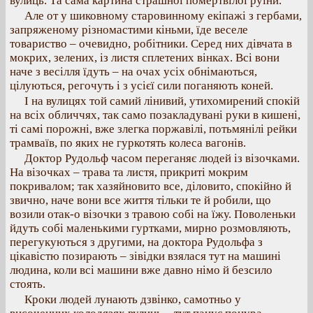
вулиць. Та сама картина страшної помертвілої руїни.
Але от у шиковному старовинному екіпажі з гербами,
запряженому різномастими кіньми, їде веселе
товариство – очевидно, робітники. Серед них дівчата в
мокрих, зелених, із листя сплетених вінках. Всі вони
наче з весілля їдуть – на очах усіх обнімаються,
цілуються, регочуть і з усієї сили поганяють коней.
І на вулицях той самий лінивий, утихомирений спокій
на всіх обличчях, так само позакладувані руки в кишені,
ті самі порожні, вже злегка поржавілі, потьмянілі рейки
трамваїв, по яких не гуркотять колеса вагонів.
Доктор Рудольф часом переганяє людей із візочками.
На візочках – трава та листя, прикриті мокрим
покривалом; так хазяйновито все, діловито, спокійно й
звично, наче вони все життя тільки те й робили, що
возили отак-о візочки з травою собі на їжу. Поволеньки
йдуть собі маленькими гуртками, мирно розмовляють,
перегукуються з другими, на доктора Рудольфа з
цікавістю позирають – зівідки взялася тут на машині
людина, коли всі машини вже давно німо й безсило
стоять.
Кроки людей лунають дзвінко, самотньо у