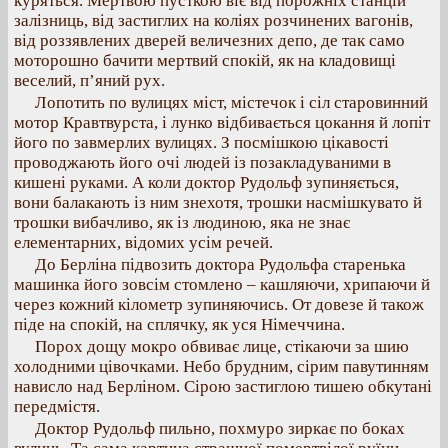
куряться. Мертвою пусткою віє від порожніх станцій
залізниць, від застиглих на коліях розчинених вагонів,
від роззявлених дверей величезних депо, де так само
моторошно бачити мертвий спокій, як на кладовищі
веселий, п’яний рух.
Лопотить по вулицях міст, містечок і сіл старовинний
мотор Кравтвурста, і лунко відбивається цокання й лопіт
його по завмерлих вулицях. З посмішкою цікавості
проводжають його очі людей із позакладуваними в
кишені руками. А коли доктор Рудольф зупиняється,
вони балакають із ним знехотя, трошки насмішкувато й
трошки вибачливо, як із людиною, яка не знає
елементарних, відомих усім речей.
До Берліна підвозить доктора Рудольфа старенька
машинка його зовсім стомлено – кашляючи, хрипаючи й
через кожний кілометр зупиняючись. От довезе й також
піде на спокій, на сплячку, як уся Німеччина.
Порох дощу мокро обвиває лице, стікаючи за шию
холодними цівочками. Небо брудним, сірим павутинням
нависло над Берліном. Сірою застиглою тишею обкутані
передмістя.
Доктор Рудольф пильно, похмуро зиркає по боках