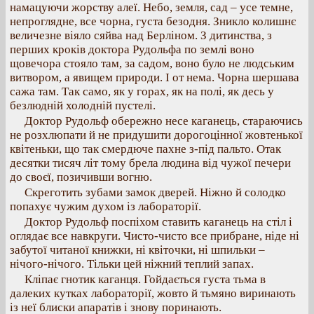
намацуючи жорству алеї. Небо, земля, сад – усе темне,
непроглядне, все чорна, густа безодня. Зникло колишнє
величезне віяло сяйва над Берліном. З дитинства, з
перших кроків доктора Рудольфа по землі воно
щовечора стояло там, за садом, воно було не людським
витвором, а явищем природи. І от нема. Чорна шершава
сажа там. Так само, як у горах, як на полі, як десь у
безлюдній холодній пустелі.
Доктор Рудольф обережно несе каганець, стараючись
не розхлюпати й не придушити дорогоцінної жовтенької
квітеньки, що так смердюче пахне з-під пальто. Отак
десятки тисяч літ тому брела людина від чужої печери
до своєї, позичивши вогню.
Скреготить зубами замок дверей. Ніжно й солодко
попахує чужим духом із лабораторії.
Доктор Рудольф поспіхом ставить каганець на стіл і
оглядає все навкруги. Чисто-чисто все прибране, ніде ні
забутої читаної книжки, ні квіточки, ні шпильки –
нічого-нічого. Тільки цей ніжний теплий запах.
Кліпає гнотик каганця. Гойдається густа тьма в
далеких кутках лабораторії, жовто й тьмяно виринають
із неї блиски апаратів і знову поринають.