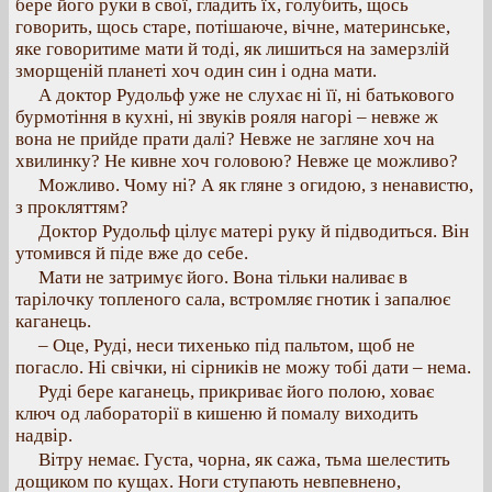
бере його руки в свої, гладить їх, голубить, щось
говорить, щось старе, потішаюче, вічне, материнське,
яке говоритиме мати й тоді, як лишиться на замерзлій
зморщеній планеті хоч один син і одна мати.
А доктор Рудольф уже не слухає ні її, ні батькового
бурмотіння в кухні, ні звуків рояля нагорі – невже ж
вона не прийде прати далі? Невже не загляне хоч на
хвилинку? Не кивне хоч головою? Невже це можливо?
Можливо. Чому ні? А як гляне з огидою, з ненавистю,
з прокляттям?
Доктор Рудольф цілує матері руку й підводиться. Він
утомився й піде вже до себе.
Мати не затримує його. Вона тільки наливає в
тарілочку топленого сала, встромляє гнотик і запалює
каганець.
– Оце, Руді, неси тихенько під пальтом, щоб не
погасло. Ні свічки, ні сірників не можу тобі дати – нема.
Руді бере каганець, прикриває його полою, ховає
ключ од лабораторії в кишеню й помалу виходить
надвір.
Вітру немає. Густа, чорна, як сажа, тьма шелестить
дощиком по кущах. Ноги ступають невпевнено,