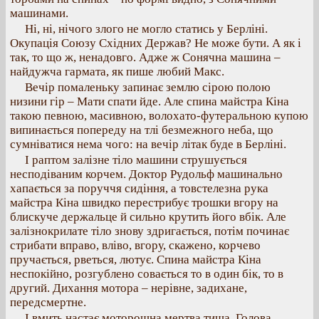
машинами.
Ні, ні, нічого злого не могло статись у Берліні.
Окупація Союзу Східних Держав? Не може бути. А як і
так, то що ж, ненадовго. Адже ж Сонячна машина –
найдужча гармата, як пише любий Макс.
Вечір помаленьку запинає землю сірою полою
низини гір – Мати спати йде. Але спина майстра Кіна
такою певною, масивною, волохато-футеральною купою
випинається попереду на тлі безмежного неба, що
сумніватися нема чого: на вечір літак буде в Берліні.
І раптом залізне тіло машини струшується
несподіваним корчем. Доктор Рудольф машинально
хапається за поруччя сидіння, а товстелезна рука
майстра Кіна швидко перестрибує трошки вгору на
блискуче держальце й сильно крутить його вбік. Але
залізнокрилате тіло знову здригається, потім починає
стрибати вправо, вліво, вгору, скажено, корчево
пручається, рветься, лютує. Спина майстра Кіна
неспокійно, розгублено совається то в один бік, то в
другий. Дихання мотора – нерівне, задихане,
передсмертне.
І вмить настає моторошна мертва тиша. Голова