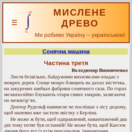
МИСЛЕНЕ
ДРЕВО
☰
Ми робимо Україну – українською!
Сонячна машина
Частина третя
Володимир Винниченко
Листя безвільно, байдужими вихилясами опадає з
мокрих дерев. Сонце мокро блищить на дахах містечка,
на закурених шибках фабрики сонячного скла. По горах
меланхолійно блукають отари сивих хмарин, залягаючи
по межигір’ях.
Доктор Рудольф навмисне не поспішає з лісу додому,
щоб напевно вже застати звістку з Берліна.
Не може ж бути, щоб одправлений, навантажений два
дні тому потяг був останній! Не може бути, щоб Каесем
лишив його тут із усім персоналом, інженерами,