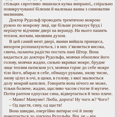
стільцях сиротливо лишилася купка випраної,, спірально
повикручуваної білизни й маленька ванна з синюватим
милинням.
Доктор Рудольф проводить тремтячою мокрою
рукою по мокрому лиці, ще більше розмазує бруд і
нерішуче відчиняє двері на веранду. На нього пашить
теплом, вогким, миляним духом.
В цей самий мент двері, якими вийшла принцеса,
вихором розпанахуються, і в них з’являється висока,
сяюча, палаюча радістю постать пані Штор. Вона
кидається до доктора Рудольфа, мовчки обхоплює його
голову, мовчки жадно, сильно вкриває мокре, брудне
лице теплим натиском уст, мовчки горне до себе мокре
тіло його, вбирає в себе, обмацує руками, знову тисне,
знову цілує в очі, в щоки, в голову, з якої звалюється
долу мокрий капелюх. Говорити вона нічого не може,
тільки болюче, жадно, щасливо часом стогне й мугиче.
Потім раптом одпускає сина, відвертається й тихо плаче.
– Мамо! Мамуню! Люба, дорога! Ну чого ж? Чого?
– Од щастя, сину, од щастя!
Вона швидко, енергійно витирає очі й знову
повертається до доктора Рудольфа. Він, це – він.