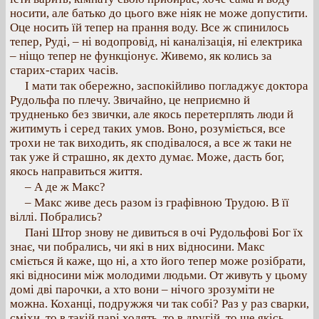
носити, але батько до цього вже ніяк не може допустити.
Оце носить їй тепер на прання воду. Все ж спинилось
тепер, Руді, – ні водопровід, ні каналізація, ні електрика
– ніщо тепер не функціонує. Живемо, як колись за
старих-старих часів.
І мати так обережно, заспокійливо погладжує доктора
Рудольфа по плечу. Звичайно, це неприємно й
трудненько без звички, але якось перетерплять люди й
житимуть і серед таких умов. Воно, розуміється, все
трохи не так виходить, як сподівалося, а все ж таки не
так уже й страшно, як дехто думає. Може, дасть бог,
якось направиться життя.
– А де ж Макс?
– Макс живе десь разом із графівною Трудою. В її
віллі. Побрались?
Пані Штор знову не дивиться в очі Рудольфові Бог їх
знає, чи побрались, чи які в них відносини. Макс
сміється й каже, що ні, а хто його тепер може розібрати,
які відносини між молодими людьми. От живуть у цьому
домі дві парочки, а хто вони – нічого зрозуміти не
можна. Коханці, подружжя чи так собі? Раз у раз сварки,
сміхи, то в такій парі ходять, то в другій, то ще якісь