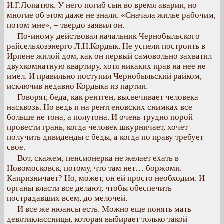
И.Г.Лопатюк. У него погиб сын во время аварии, но
многие об этом даже не знали. «Сначала жилье рабочим,
потом мне», – твердо заявил он.
По-иному действовал начальник Чернобыльского
райсельхозэнерго Л.Н.Кордык. Не успели построить в
Ирпене жилой дом, как он первый самовольно захватил
двухкомнатную квартиру, хотя никаких прав на нее не
имел. И правильно поступил Чернобыльский райком,
исключив недавно Кордыка из партии.
Говорят, беда, как рентген, высвечивает человека
насквозь. Но ведь и на рентгеновских снимках все
больше не тона, а полутона. И очень трудно порой
провести грань, когда человек шкурничает, хочет
получить дивиденды с беды, а когда по праву требует
свое.
Вот, скажем, пенсионерка не желает ехать в
Новомосковск, потому, что там нет… боржоми.
Капризничает? Но, может, он ей просто необходим. И
органы власти все делают, чтобы обеспечить
пострадавших всем, до мелочей.
И все же нюансы есть. Можно еще понять мать
девятиклассницы, которая выбирает только такой