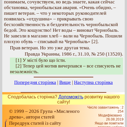
понимаем, сочувствуем, но ведь знаете, какая сейчас
обстановка, чернобыльская авария. «Очень обидно, –
пишет ветеран. – что у некоторых руководителей
появилась «отдушина» – прикрывать свою
бесхозяйственность и бездеятельность чернобыльской
бедой. Это кощунство! Нет воды – виноват Чернобыль.
Не завезли в магазин хлеб – вали на Чернобыль. Пошили
плохую обувь – списывай на Чернобыль» [2].
Прав ветеран. Но это уже другая тема.
Правда Украины, 1986 г., 31.10, № 250 (13520).
[1] У місті було що їсти.
[2] Тепер цей мотив вичерпався – все списують не
незалежність.
Попередня сторінка
|
Вище
|
Наступна сторінка
Сподобалась сторінка?
Допоможіть
розвитку нашого
сайту!
Число завантажень : 2
© 1999 – 2026 Група «Мисленого
254
Модифіковано :
древа», автори статей
26.08.2019
Передрук статей із сайту
Якщо ви помітили