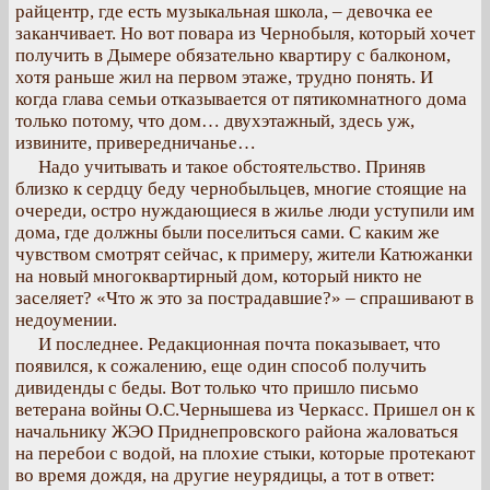
райцентр, где есть музыкальная школа, – девочка ее
заканчивает. Но вот повара из Чернобыля, который хочет
получить в Дымере обязательно квартиру с балконом,
хотя раньше жил на первом этаже, трудно понять. И
когда глава семьи отказывается от пятикомнатного дома
только потому, что дом… двухэтажный, здесь уж,
извините, привередничанье…
Надо учитывать и такое обстоятельство. Приняв
близко к сердцу беду чернобыльцев, многие стоящие на
очереди, остро нуждающиеся в жилье люди уступили им
дома, где должны были поселиться сами. С каким же
чувством смотрят сейчас, к примеру, жители Катюжанки
на новый многоквартирный дом, который никто не
заселяет? «Что ж это за пострадавшие?» – спрашивают в
недоумении.
И последнее. Редакционная почта показывает, что
появился, к сожалению, еще один способ получить
дивиденды с беды. Вот только что пришло письмо
ветерана войны О.С.Чернышева из Черкасс. Пришел он к
начальнику ЖЭО Приднепровского района жаловаться
на перебои с водой, на плохие стыки, которые протекают
во время дождя, на другие неурядицы, а тот в ответ: