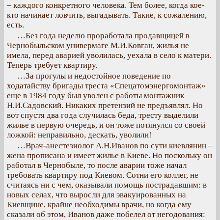
– каждого конкретного человека. Тем более, когда кое-
кто начинает ловчить, выгадывать. Такие, к сожалению,
есть.
…Без года неделю проработала продавщицей в
Чернобыльском универмаге М.И.Ковган, жилья не
имела, перед аварией уволилась, уехала в село к матери.
Теперь требует квартиру.
…За прогулы и недостойное поведение по
ходатайству бригады треста «Спецатомэнергомонтаж»
еще в 1984 году был уволен с работы монтажник
Н.И.Садовский. Никаких претензий не предъявлял. Но
вот спустя два года случилась беда, тресту выделили
жилье в первую очередь, и он тоже потянулся со своей
ложкой: неправильно, дескать, уволили!
…Врач-анестезиолог А.Н.Иванов по сути киевлянин –
жена прописана и имеет жилье в Киеве. Но поскольку он
работал в Чернобыле, то после аварии тоже начал
требовать квартиру под Киевом. Сотни его коллег, не
считаясь ни с чем, оказывали помощь пострадавшим: в
новых селах, что выросли для эвакуированных на
Киевщине, крайне необходимы врачи, но когда ему
сказали об этом, Иванов даже побелел от негодования: