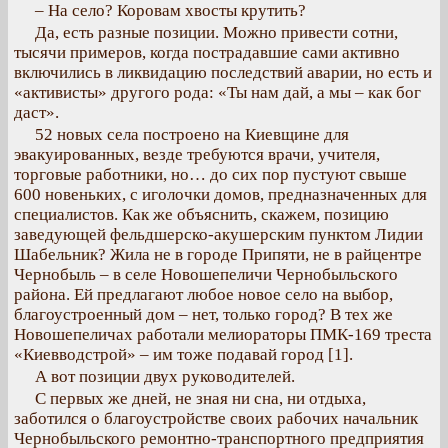
– На село? Коровам хвосты крутить?
Да, есть разные позиции. Можно привести сотни,
тысячи примеров, когда пострадавшие сами активно
включились в ликвидацию последствий аварии, но есть и
«активисты» другого рода: «Ты нам дай, а мы – как бог
даст».
52 новых села построено на Киевщине для
эвакуированных, везде требуются врачи, учителя,
торговые работники, но… до сих пор пустуют свыше
600 новеньких, с иголочки домов, предназначенных для
специалистов. Как же объяснить, скажем, позицию
заведующей фельдшерско-акушерским пунктом Лидии
Шабельник? Жила не в городе Припяти, не в райцентре
Чернобыль – в селе Новошепеличи Чернобыльского
района. Ей предлагают любое новое село на выбор,
благоустроенный дом – нет, только город? В тех же
Новошепеличах работали мелиораторы ПМК-169 треста
«Киевводстрой» – им тоже подавай город [1].
А вот позиции двух руководителей.
С первых же дней, не зная ни сна, ни отдыха,
заботился о благоустройстве своих рабочих начальник
Чернобыльского ремонтно-транспортного предприятия