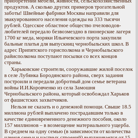
приобретении мебели, живности, сельскохозяйственных
продуктов. А сколько других примеров трогательной
заботы! Швейные фабрики Москвы направили для
эвакуированного населения одежды на 333 тысячи
рублей. Одесское областное общество пчеловодов-
любителей передало безвозмездно в пионерские лагеря
1700 кг меда, моряки Ильичевского порта закупили
бальные платья для выпускниц чернобыльских школ. В
адрес Припятского горисполкома и Чернобыльского
райисполкома поступают посылки со всех концов
страны.
Харьковские строители, сооружавшие жилой поселок
в селе Лубянка Бородянского района, сверх задания
построили и передали добротный дом семье ветерана
войны И.И.Коровченко из села Замошня
Чернобыльского района, который освобождал Харьков
от фашистских захватчиков.
Нельзя не сказать и о денежной помощи. Свыше 18.5
миллиона рублей выплачено пострадавшим только в
качестве единовременного денежного пособия, около
157 миллионов – в возмещение материального ущерба.
В среднем на одну семью (в зависимости от количества
членов семьи и частных строений) выплачивается от 15