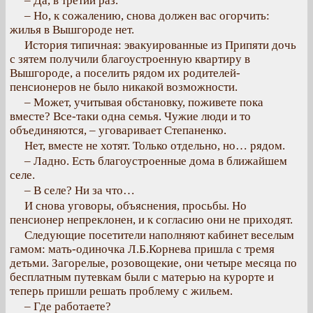
– Да, в третий раз.
– Но, к сожалению, снова должен вас огорчить:
жилья в Вышгороде нет.
История типичная: эвакуированные из Припяти дочь
с зятем получили благоустроенную квартиру в
Вышгороде, а поселить рядом их родителей-
пенсионеров не было никакой возможности.
– Может, учитывая обстановку, поживете пока
вместе? Все-таки одна семья. Чужие люди и то
объединяются, – уговаривает Степаненко.
Нет, вместе не хотят. Только отдельно, но… рядом.
– Ладно. Есть благоустроенные дома в ближайшем
селе.
– В селе? Ни за что…
И снова уговоры, объяснения, просьбы. Но
пенсионер непреклонен, и к согласию они не приходят.
Следующие посетители наполняют кабинет веселым
гамом: мать-одиночка Л.Б.Корнева пришла с тремя
детьми. Загорелые, розовощекие, они четыре месяца по
бесплатным путевкам были с матерью на курорте и
теперь пришли решать проблему с жильем.
– Где работаете?