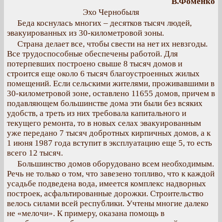
В.Фоменко
Эхо Чернобыля
Беда коснулась многих – десятков тысяч людей,
эвакуированных из 30-километровой зоны.
Страна делает все, чтобы свести на нет их невзгоды.
Все трудоспособные обеспечены работой. Для
потерпевших построено свыше 8 тысяч домов и
строится еще около 6 тысяч благоустроенных жилых
помещений. Если сельскими жителями, проживавшими в
30-километровой зоне, оставлено 11655 домов, причем в
подавляющем большинстве дома эти были без всяких
удобств, а треть из них требовала капитального и
текущего ремонта, то в новых селах эвакуированным
уже передано 7 тысяч добротных кирпичных домов, а к
1 июня 1987 года вступит в эксплуатацию еще 5, то есть
всего 12 тысяч.
Большинство домов оборудовано всем необходимым.
Речь не только о том, что завезено топливо, что к каждой
усадьбе подведена вода, имеется комплекс надворных
построек, асфальтированные дорожки. Строительство
велось силами всей республики. Учтены многие далеко
не «мелочи». К примеру, оказана помощь в