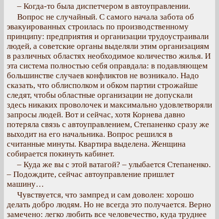
– Когда-то была диспетчером в автоуправлении.
Вопрос не случайный. С самого начала забота об
эвакуированных строилась по производственному
принципу: предприятия и организации трудоустраивали
людей, а советские органы выделяли этим организациям
в различных областях необходимое количество жилья. И
эта система полностью себя оправдала: в подавляющем
большинстве случаев конфликтов не возникало. Надо
сказать, что облисполком и обком партии строжайше
следят, чтобы областные организации не допускали
здесь никаких проволочек и максимально удовлетворяли
запросы людей. Вот и сейчас, хотя Корнева давно
потеряла связь с автоуправлением, Степаненко сразу же
выходит на его начальника. Вопрос решился в
считанные минуты. Квартира выделена. Женщина
собирается покинуть кабинет.
– Куда же вы с этой ватагой? – улыбается Степаненко.
– Подождите, сейчас автоуправление пришлет
машину…
Чувствуется, что зампред и сам доволен: хорошо
делать добро людям. Но не всегда это получается. Верно
замечено: легко любить все человечество, куда труднее