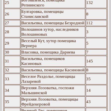
Богоявленск, помещика
25
132
Репнинского
Булгаровка, помещицы
26
8
Станиславской
27
Васильевка, помещицы Безродной
112
Волошинов хутор, наследников
28
3
Волошиновых
Веселый Кут, хутор помещика
29
5
Вернера
30
Власовка, помещика Дариева
7
Васильевка, помещиков
31
145
Касиновых
32
Васильевка, помещицы Касиновой
8
Веселое Раздолье, помещицы
33
35
Лазаревой
Верхняя Лозоватка, госпожи
34
14
Мальшинской
Верхняя Лозоватка, помещицы
35
43
Фрейдекеровой
Великий Лес, помещиков