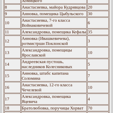
Хомицкого
8
Анастасиевка, майора Кудрявцова
20
9
Анновка, помещика Цыбульского
30
Анастасиевка, 7-го класса
10
6
Войнаковичевой
11
Александровка, помещика Кефалы
35
Анновка (Ивашкевичева),
12
3
ротмистрши Поклонской
Александровка, помещицы
13
10
Ярославской
Андреевская пустошь,
14
5
наследников Колесниковых
Анновка, штабс капитана
15
7
Соломина
Анастасиевка, 12-го класса
16
10
Чечелевой
Александровка, помещика
17
4
Яцевича
18
Братолюбовка, поручицы Хорват
70