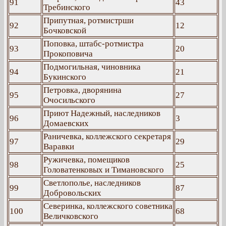
91
43
Требинского
Припутная, ротмистрши
92
12
Бочковской
Поповка, штабс-ротмистра
93
20
Прокоповича
Подмогильная, чиновника
94
21
Букинского
Петровка, дворянина
95
27
Очосильского
Приют Надежный, наследников
96
3
Домаевских
Раничевка, коллежского секретаря
97
29
Варавки
Ружичевка, помещиков
98
25
Головатенковых и Тимановского
Светлополье, наследников
99
87
Добровольских
Северинка, коллежского советника
100
68
Величковского