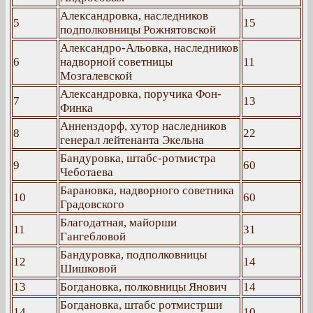
Александровка, наследников
5
15
подполковницы Рожнятовской
Александро-Альовка, наследников
6
надворной советницы
11
Мозгалевской
Александровка, поручика Фон-
7
13
Финка
Анненздорф, хутор наследников
8
22
генерал лейтенанта Экельна
Бандуровка, штабс-ротмистра
9
60
Чеботаева
Барановка, надворного советника
10
60
Градовского
Благодатная, майорши
11
31
Гангебловой
Бандуровка, подполковницы
12
14
Шишковой
13
Богдановка, полковницы Янович
14
Богдановка, штабс ротмистрши
14
10