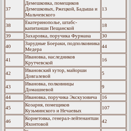
Демешковка, помещиков
37
Демешковых, Ржецкой, Бадыша и
13
Мальчевского
Екатеринополье, штабс-
38
18
капитанши Пещанской
39
Захаровка, поручика Фурмана
30
Зарудные Боераки, подполковника
40
44
Медера
Ивановка, наследников
41
16
Крутчевской
Ивановский хутор, майорши
42
5
Довгалевой
Ивановка, полковницы
43
9
Домашневой
44
Ивановка, поручика Экскузовича
16
Козарня, помещиков
45
107
Кузьминского и Нечаевых
Корнетовка, генерал-лейтенантши
46
42
Яхонтовой