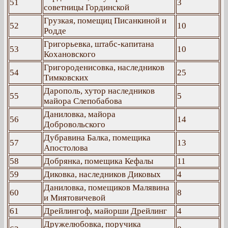
51
3
советницы Гординской
Грузкая, помещиц Писанкиной и
52
10
Родде
Григорьевка, штабс-капитана
53
10
Кохановского
Григороденисовка, наследников
54
25
Тимковских
Дарополь, хутор наследников
55
5
майора Слепобабова
Даниловка, майора
56
14
Добровольского
Дубравина Балка, помещика
57
13
Апостолова
58
Добрянка, помещика Кефалы
11
59
Диковка, наследников Диковых
4
Даниловка, помещиков Малявина
60
8
и Миятовичевой
61
Дрейлингоф, майорши Дрейлинг
4
Дружелюбовка, поручика