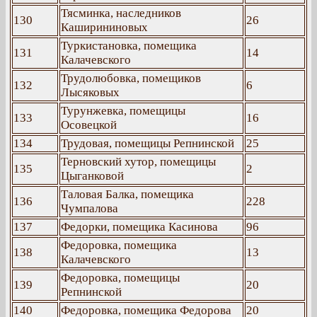
Тясминка, наследников
130
26
Каширининовых
Туркистановка, помещика
131
14
Калачевского
Трудолюбовка, помещиков
132
6
Лысяковых
Турунжевка, помещицы
133
16
Осовецкой
134
Трудовая, помещицы Репнинской
25
Терновский хутор, помещицы
135
2
Цыганковой
Таловая Балка, помещика
136
228
Чумпалова
137
Федорки, помещика Касинова
96
Федоровка, помещика
138
13
Калачевского
Федоровка, помещицы
139
20
Репнинской
140
Федоровка, помещика Федорова
20