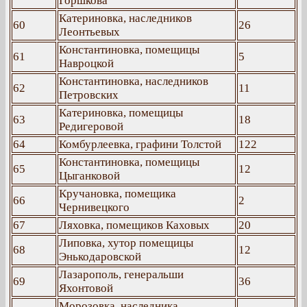
Горшкова
Катериновка, наследников
60
26
Леонтьевых
Константиновка, помещицы
61
5
Навроцкой
Константиновка, наследников
62
11
Петровских
Катериновка, помещицы
63
18
Редигеровой
64
Комбурлеевка, графини Толстой
122
Константиновка, помещицы
65
12
Цыганковой
Кручановка, помещика
66
2
Чернивецкого
67
Ляховка, помещиков Каховых
20
Липовка, хутор помещицы
68
12
Энькодаровской
Лазарополь, генеральши
69
36
Яхонтовой
Морозовка, наследника