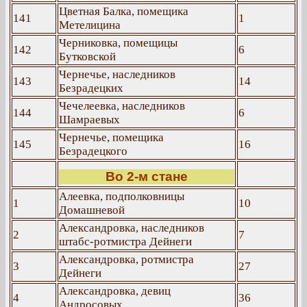
Цветная Балка, помещика
141
1
Метелицина
Черниковка, помещицы
142
6
Бутковской
Чернечье, наследников
143
14
Безрадецких
Чечелеевка, наследников
144
6
Шамраевых
Чернечье, помещика
145
16
Безрадецкого
Во 2-м стане
Алеевка, подполковницы
1
10
Домашневой
Александровка, наследников
2
7
штабс-ротмистра Дейнеги
Александровка, ротмистра
3
27
Дейнеги
Александровка, девиц
4
36
Андросовых