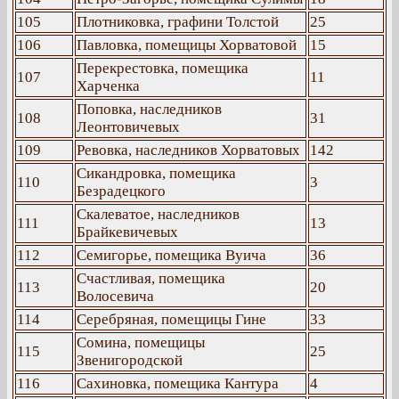
105
Плотниковка, графини Толстой
25
106
Павловка, помещицы Хорватовой
15
Перекрестовка, помещика
107
11
Харченка
Поповка, наследников
108
31
Леонтовичевых
109
Ревовка, наследников Хорватовых
142
Сикандровка, помещика
110
3
Безрадецкого
Скалеватое, наследников
111
13
Брайкевичевых
112
Семигорье, помещика Вуича
36
Счастливая, помещика
113
20
Волосевича
114
Серебряная, помещицы Гине
33
Сомина, помещицы
115
25
Звенигородской
116
Сахиновка, помещика Кантура
4