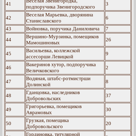
Веселая Звенигородка,
41
3
подпоручика Звенигородского
Веселая Марьевка, дворянина
42
6
Станиславского
43
Войновка, поручика Даниловича
7
Вершино-Мурзинка, помещиков
44
26
Мамошиновых
Васильевка, коллежской
45
9
ассесорши Левицкой
Вакеринов хутор, подпоручика
46
2
Величковского
Водяная, штабс-ротмистрши
47
8
Долинской
Гданцовка, наследников
48
37
Добровольских
Григорьевка, помещиков
49
30
Аврамовых
Грузкая, помещика
50
20
Добровольского
Гординовка, титулярной