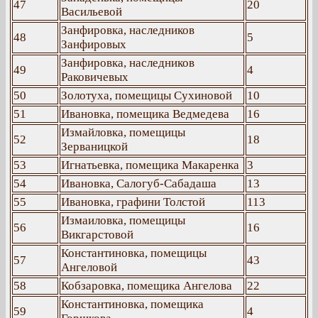
47
20
Васильевой
Занфировка, наследников
48
5
Занфировых
Занфировка, наследников
49
4
Раковичевых
50
Золотуха, помещицы Сухиновой
10
51
Ивановка, помещика Ведмедева
16
Измайловка, помещицы
52
18
Зерваницкой
53
Игнатьевка, помещика Макаренка
3
54
Ивановка, Салогуб-Сабадаша
13
55
Ивановка, графини Толстой
113
Измаиловка, помещицы
56
16
Викгарстовой
Константиновка, помещицы
57
43
Ангеловой
58
Кобзаровка, помещика Ангелова
22
Константиновка, помещика
59
4