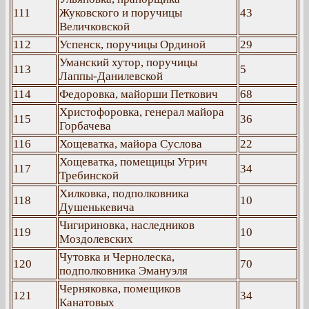
111
Жуковского и поручицы
43
Величковской
112
Успенск, поручицы Ординой
29
Уманский хутор, поручицы
113
5
Лаппы-Данилевской
114
Федоровка, майорши Петкович
68
Христофоровка, генерал майора
115
36
Горбачева
116
Хощеватка, майора Суслова
22
Хощеватка, помещицы Угрич
117
34
Требинской
Хилковка, подполковника
118
10
Душенькевича
Чигириновка, наследников
119
10
Моздолевских
Чутовка и Чернолеска,
120
70
подполковника Эмануэля
Черняковка, помещиков
121
34
Канатовых