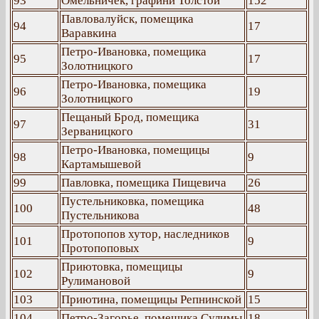
93
Омельничек, графини Толстой
152
Павловалуйск, помещика
94
17
Варавкина
Петро-Ивановка, помещика
95
17
Золотницкого
Петро-Ивановка, помещика
96
19
Золотницкого
Пещаный Брод, помещика
97
31
Зерваницкого
Петро-Ивановка, помещицы
98
9
Картамышевой
99
Павловка, помещика Пищевича
26
Пустельниковка, помещика
100
48
Пустельникова
Протопопов хутор, наследников
101
9
Протопоповых
Приютовка, помещицы
102
9
Рулимановой
103
Приютина, помещицы Репнинской
15
104
Петро-Загорье, помещика Сулимы
18