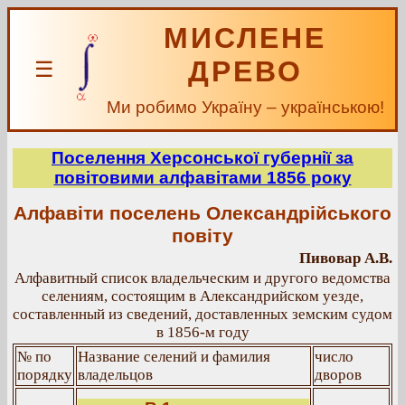
МИСЛЕНЕ
ДРЕВО
☰
Ми робимо Україну – українською!
Поселення Херсонської губернії за
повітовими алфавітами 1856 року
Алфавіти поселень Олександрійського
повіту
Пивовар А.В.
Алфавитный список владельческим и другого ведомства
селениям, состоящим в Александрийском уезде,
составленный из сведений, доставленных земским судом
в 1856-м году
№ по
Название селений и фамилия
число
порядку
владельцов
дворов