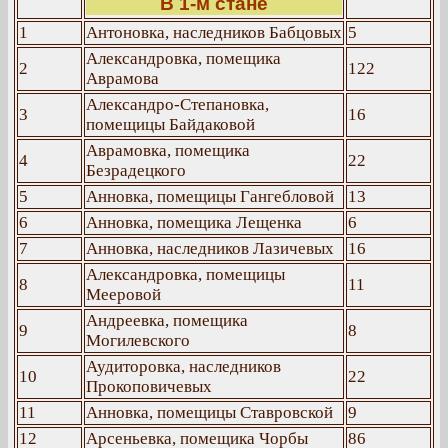
В 1-м стане
1
Антоновка, наследников Бабцовых
5
Александровка, помещика
2
122
Аврамова
Александро-Степановка,
3
16
помещицы Байдаковой
Аврамовка, помещика
4
22
Безрадецкого
5
Анновка, помещицы Гангебловой
13
6
Анновка, помещика Лещенка
6
7
Анновка, наследников Лазичевых
16
Александровка, помещицы
8
11
Мееровой
Андреевка, помещика
9
8
Могилевского
Аудиторовка, наследников
10
22
Прокоповичевых
11
Анновка, помещицы Ставровской
9
12
Арсеньевка, помещика Чорбы
86