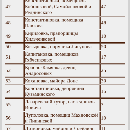
Константиновка, помещиков
47
Бобошковой, Самойленковой и
47
Реднинского
Константиновка, помещика
48
48
Павлова
Кириловка, прапорщицы
49
10
Хильченковой
50
Козыревка, поручика Лагунова
50
Капитановка, помещиков
51
17
Рябченковых
Красно-Камянка, девиц
52
25
Андросовых
53
Кохановка, майора Доне
30
Константиновка, дворянина
54
15
Кузьминского
Лазаревский хутор, наследников
55
3
Иовича
Луполовка, помещиц Махновской
56
10
и Липинской
57
Литвиновка, майорши Дрейлинг
11