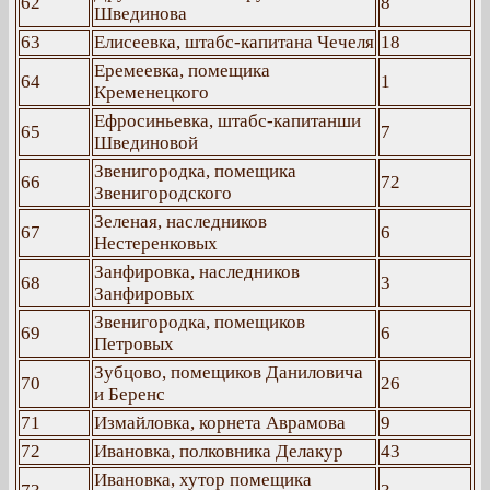
62
8
Швединова
63
Елисеевка, штабс-капитана Чечеля
18
Еремеевка, помещика
64
1
Кременецкого
Ефросиньевка, штабс-капитанши
65
7
Швединовой
Звенигородка, помещика
66
72
Звенигородского
Зеленая, наследников
67
6
Нестеренковых
Занфировка, наследников
68
3
Занфировых
Звенигородка, помещиков
69
6
Петровых
Зубцово, помещиков Даниловича
70
26
и Беренс
71
Измайловка, корнета Аврамова
9
72
Ивановка, полковника Делакур
43
Ивановка, хутор помещика