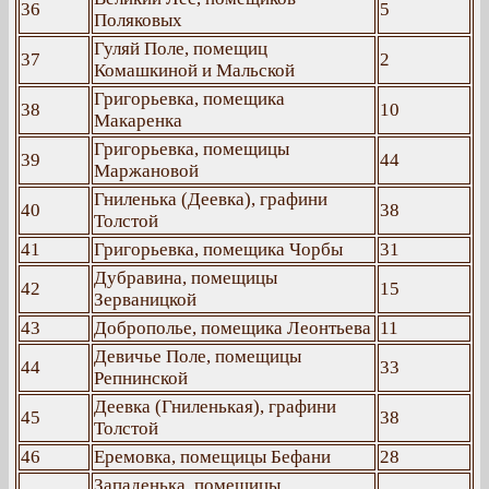
36
5
Поляковых
Гуляй Поле, помещиц
37
2
Комашкиной и Мальской
Григорьевка, помещика
38
10
Макаренка
Григорьевка, помещицы
39
44
Маржановой
Гниленька (Деевка), графини
40
38
Толстой
41
Григорьевка, помещика Чорбы
31
Дубравина, помещицы
42
15
Зерваницкой
43
Доброполье, помещика Леонтьева
11
Девичье Поле, помещицы
44
33
Репнинской
Деевка (Гниленькая), графини
45
38
Толстой
46
Еремовка, помещицы Бефани
28
Западенька, помещицы