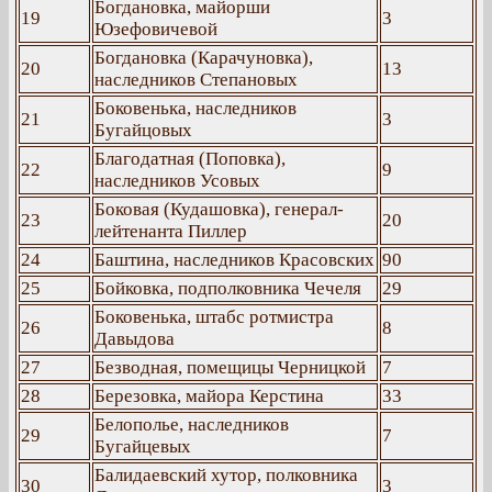
Богдановка, майорши
19
3
Юзефовичевой
Богдановка (Карачуновка),
20
13
наследников Степановых
Боковенька, наследников
21
3
Бугайцовых
Благодатная (Поповка),
22
9
наследников Усовых
Боковая (Кудашовка), генерал-
23
20
лейтенанта Пиллер
24
Баштина, наследников Красовских
90
25
Бойковка, подполковника Чечеля
29
Боковенька, штабс ротмистра
26
8
Давыдова
27
Безводная, помещицы Черницкой
7
28
Березовка, майора Керстина
33
Белополье, наследников
29
7
Бугайцевых
Балидаевский хутор, полковника
30
3