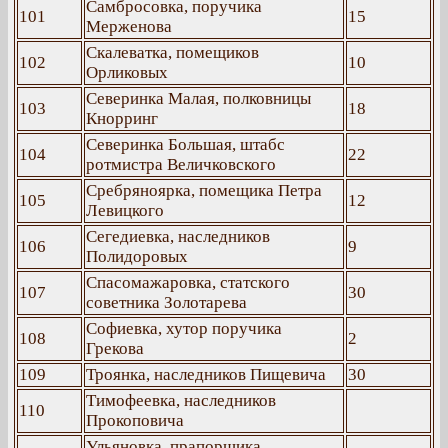
Самбросовка, поручика
101
15
Мерженова
Скалеватка, помещиков
102
10
Орликовых
Северинка Малая, полковницы
103
18
Кнорринг
Северинка Большая, штабс
104
22
ротмистра Величковского
Сребряноярка, помещика Петра
105
12
Левицкого
Сегедиевка, наследников
106
9
Полидоровых
Спасомажаровка, статского
107
30
советника Золотарева
Софиевка, хутор поручика
108
2
Грекова
109
Троянка, наследников Пищевича
30
Тимофеевка, наследников
110
Прокоповича
Ульяновка, прапорщика