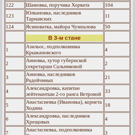
122
Шамовка, поручика Хорвата
104
Юлкановка, наследников
123
11
Тарнавских
124
Ясиноватка, майора Чумпалова
50
В 3-м стане
Азильос, подполковника
1
4
Крыжановского
Анновка, хутор губернской
2
2
секретарши Сальниковой
Анновка, наследников
3
21
Радойчиных
Александровка, капитан
4
33
лейтенантши 2-го ранга Ветровой
Анастасиевка (Ивановка), корнета
5
18
Ходина
Александровка, наследников
6
4
Хрещовых
Анастасиевка, подполковника
7
3