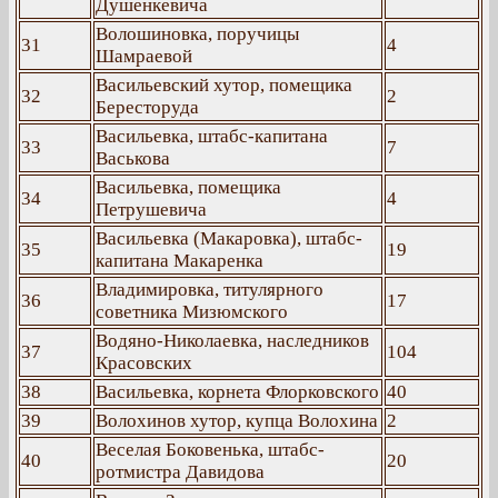
Душенкевича
Волошиновка, поручицы
31
4
Шамраевой
Васильевский хутор, помещика
32
2
Бересторуда
Васильевка, штабс-капитана
33
7
Васькова
Васильевка, помещика
34
4
Петрушевича
Васильевка (Макаровка), штабс-
35
19
капитана Макаренка
Владимировка, титулярного
36
17
советника Мизюмского
Водяно-Николаевка, наследников
37
104
Красовских
38
Васильевка, корнета Флорковского
40
39
Волохинов хутор, купца Волохина
2
Веселая Боковенька, штабс-
40
20
ротмистра Давидова