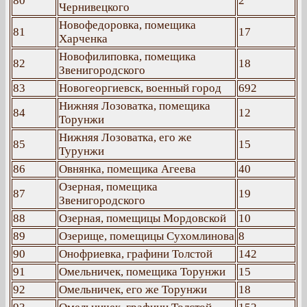
80
2
Чернивецкого
Новофедоровка, помещика
81
17
Харченка
Новофилиповка, помещика
82
18
Звенигородского
83
Новогеоргиевск, военный город
692
Нижняя Лозоватка, помещика
84
12
Торунжи
Нижняя Лозоватка, его же
85
15
Турунжи
86
Овнянка, помещика Агеева
40
Озерная, помещика
87
19
Звенигородского
88
Озерная, помещицы Мордовской
10
89
Озерище, помещицы Сухомлинова
8
90
Онофриевка, графини Толстой
142
91
Омельничек, помещика Торунжи
15
92
Омельничек, его же Торунжи
18