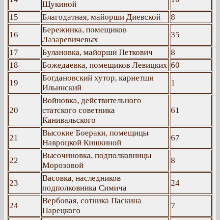
Щукиной
15
Благодатная, майорши Диевской
8
Бережинка, помещиков
16
35
Лазаревичевых
17
Булановка, майорши Петкович
8
18
Божедаевка, помещиков Левицких
60
Богдановский хутор, карнетши
19
1
Ильинский
Войновка, действительного
20
статского советника
61
Канивальского
Высокие Боераки, помещицы
21
67
Навроцкой Кишкиной
Высочиновка, подполковницы
22
8
Морозовой
Васовка, наследников
23
24
подполковника Симича
Вербовая, сотника Паскина
24
7
Парецкого