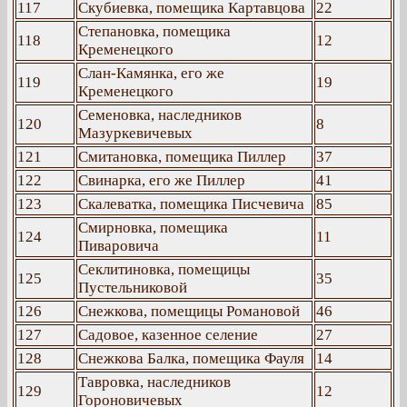
117
Скубиевка, помещика Картавцова
22
Степановка, помещика
118
12
Кременецкого
Слан-Камянка, его же
119
19
Кременецкого
Семеновка, наследников
120
8
Мазуркевичевых
121
Смитановка, помещика Пиллер
37
122
Свинарка, его же Пиллер
41
123
Скалеватка, помещика Писчевича
85
Смирновка, помещика
124
11
Пиваровича
Секлитиновка, помещицы
125
35
Пустельниковой
126
Снежкова, помещицы Романовой
46
127
Садовое, казенное селение
27
128
Снежкова Балка, помещика Фауля
14
Тавровка, наследников
129
12
Гороновичевых