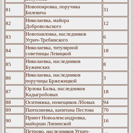
Новопокровка, поручика
81
31
Билевича
Николаевка, майора
82
12
Добровольского
Новопавловка, наследников
83
6
Угрич-Требинского
Николаевка, титулярной
84
18
советницы Левицкой
Николаевка, наследников
85
8
Бужинских
Николаевка, наследников
86
3
поручицы Бржежицкой
Орлова Балка, наследников
87
18
Кадыгробовых
88
Оситняжка, помещиков Лбовых
94
89
Пантазиевка, капитана Пестова
70
Приют Новоалександровка,
90
16
майорши Липинской
Петрово, наследников Угрич-