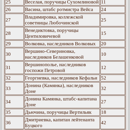
25
Веселая, поручицы Сухомлиновой
11
26
Васина, штабс ротмистра Вейса
24
Владимировка, коллежской
27
25
советницы Любочинской
Венедиктовка, поручицы
28
15
Центиловичевой
29
Волковка, наследников Волковых
20
Вершино-Севериновка,
30
10
наследников Белашенковой
Вершинополье, наследников
31
12
госпожи Петровой
32
Георгиевка, наследников Кефальи
52
Донина (Камянка), наследников
33
32
Доне
Донина Камянка, штабс-капитана
34
27
Доне
35
Дьючина, поручицы Вертильяк
18
Дмитриевка, капитан лейтенанта
36
42
Буцкого