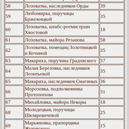
58
Лозоватка, наследников Орды
39
Любомирка, поручицы
59
35
Бржежицкой
Лозоватка, штабс-ротмистрши
60
18
Хвостовой
61
Лозоватка, майора Резанова
58
Лозоватка, помещиц Золотницкой
62
35
и Кочиной
63
Макариха, поручика Градовского
57
Малая Березовка, наследников
64
35
Леонтьевой
65
Макариха, наследников Смагиных
36
Морозовка, подполковника
66
31
Протопопова
67
Михайловка, майора Некоры
18
Молодецкая, поручицы
68
25
Шкляревичевой
Марьяновка, прапорщика
69
15
Жуковского