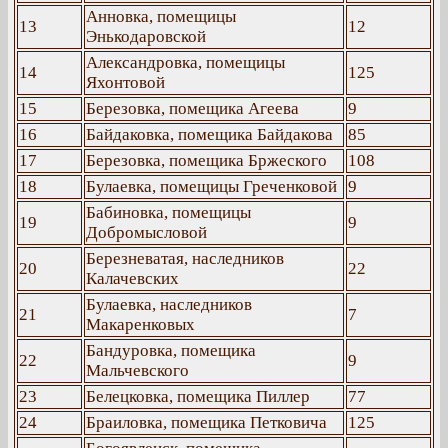
Анновка, помещицы
13
12
Энькодаровской
Александровка, помещицы
14
125
Яхонтовой
15
Березовка, помещика Агеева
9
16
Байдаковка, помещика Байдакова
85
17
Березовка, помещика Бржеского
108
18
Булаевка, помещицы Греченковой
9
Бабиновка, помещицы
19
9
Добромысловой
Березневатая, наследников
20
22
Калачевских
Булаевка, наследников
21
7
Макаренковых
Бандуровка, помещика
22
9
Мальчевского
23
Белецковка, помещика Пиллер
77
24
Браиловка, помещика Петковича
125