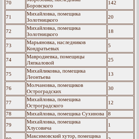
70
142
Боровского
Михайловка, помещика
71
20
Золотницкого
Михайловка, помещика
72
18
Золотницкого
Марьяновка, наследников
73
5
Кондратьевых
Мавродиевка, помещицы
74
25
Ляпкаловой
Михайликовка, помещика
75
13
Леонтьева
Молчановка, помещиков
76
30
Остроградских
Михайловка, помещика
77
12
Остроградского
78
Михайловка, помещика Сухинова
8
Михайловка, помещика
79
1
Хлусовича
Максимовский хутор, помещика