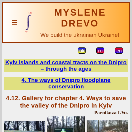
MYSLENE
DREVO
☰
We build the ukrainian Ukraine!
uk
ru
en
Kyiv islands and coastal tracts on the Dnipro
– through the ages
4. The ways of Dnipro floodplane
conservation
4.12. Gallery for chapter 4. Ways to save
the valley of the Dnipro in Kyiv
Parnikoza I.Yu.