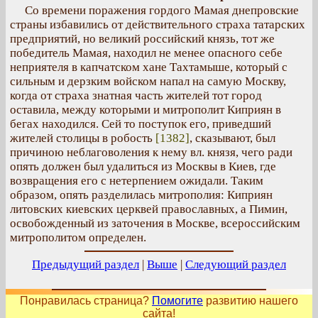
Со времени поражения гордого Мамая днепровские
страны избавились от действительного страха татарских
предприятий, но великий российский князь, тот же
победитель Мамая, находил не менее опасного себе
неприятеля в капчатском хане Тахтамыше, который с
сильным и дерзким войском напал на самую Москву,
когда от страха знатная часть жителей тот город
оставила, между которыми и митрополит Киприян в
бегах находился. Сей то поступок его, приведший
жителей столицы в робость
[1382]
, сказывают, был
причиною неблаговоления к нему вл. князя, чего ради
опять должен был удалиться из Москвы в Киев, где
возвращения его с нетерпением ожидали. Таким
образом, опять разделилась митрополия: Киприян
литовских киевских церквей православных, а Пимин,
освобожденный из заточения в Москве, всероссийским
митрополитом определен.
Предыдущий раздел
|
Выше
|
Следующий раздел
Понравилась страница?
Помогите
развитию нашего
сайта!