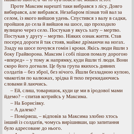
Проте Максим нарешті таки вибрався з лісу. Довго
вибирався, але вибрався. Незабаром пізнав той вал за
селом, із якого вийшов удень. Спустився з валу в садки,
пройшов до села й вийшов на шосе, що проходило
вулицею через село. Постукав у якусь хату – мертво.
Постукав у другу – мертво. Ніяких ознак життя. Став
посеред дороги й так стояв, майже дрімаючи на ногах.
Ззаду на шосе почувся гомін і кроки. Якісь люди йшли з
боку Грайворона. Максим і собі пішов помалу дорогою
«вперед» – у тому ж напрямку, куди йшли ті люди. Вони
скоро його догнали. Це була група якихось дивних
солдатів – без зброї, без нічого. Йшли безладною купою,
чвакотіли по калюжах, зрідка й тихо перекидаючись
словами й лаючись.
– Ей, слиш, товаришок, куди це ми в іродової мами
йдемо? – спитав котрийсь у Максима.
– На Борисівку.
– А далеко?
– Поміряєш, – відповів за Максима злобно хтось
інший із солдатів, чомусь вирішивши, що запитання
було адресоване до нього.