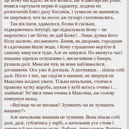
Це йому нагадало, як він колись, ще в школярські роки,
вчився гартувати нерви й характер, ходячи по
розпеченій блясі даху босоніж, і зумисне не квапився,
не шарпався, хоч на ногах аж пухирі схоплювались.
Так вік ішов, здавалося, бозна й скільки,
підкоряючись інтуїції, що підказувала йому – не
шарпатись і не бігти, не дай Боже!.. Лише думка його
бігла шалено, несамовито. Бачив, як дворами, городами
й садочками йшли люди, і йому страшенно кортіло й
самому кинутися туди. Але не кинувся. По якомусь часі
машина заревла оглушливо і, вискочивши з баюри,
рушила далі. Максим чув, як вона наближалася,
доганяючи. Ось уже й догнала. А догнавши… пішла собі
далі. Ніхто з тих, що сиділи в машині, не звернув на
Максима жодної уваги. Тільки начальник, стоячи в
правому кутку короба, шукав у кубі когось очима і…
знайшов! Уп’явся тими очима в Максима, аж голову
повернув назад.
«Впізнав чи не впізнав? Зупинить чи не зупинить
машину?»
Але начальник машини не зупинив. Вона пішла собі
далі, далі, гублячись у юрбі, а начальник усе стояв і
дивився й тер рукою чоло. Либонь, пригадував. Раптом,