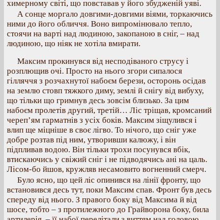
химерному світі, що повставав у його збудженій уяві.
А сонце моргало довгими-довгими віями, торкаючись
ними до його обличчя. Воно випромінювало тепло,
стоячи на варті над людиною, закопаною в сніг, – над
людиною, що ніяк не хотіла вмирати.
Максим прокинувся від несподіваного струсу і
розплющив очі. Просто на нього згори сипалося
гілляччя з розчахнутої набоєм берези, осторонь осідав
на землю стовп тяжкого диму, землі й снігу від вибуху,
що тільки що гримнув десь зовсім близько. За цим
набоєм пролетів другий, третій… Ліс тріщав, кромсаний
череп’ям гарматнів з усіх боків. Максим зіщулився і
влип ще міцніше в своє лігво. То нічого, що сніг уже
добре розтав під ним, утворивши калюжу, і він
підпливав водою. Він тільки трохи посунувся вбік,
втискаючись у свіжий сніг і не підводячись ані на цаль.
Лісом-бо йшов, кружляв несамовито вогненний смерч.
Було ясно, що цей ліс опинився на лінії фронту, що
встановився десь тут, поки Максим спав. Фронт був десь
спереду від нього. З правого боку від Максима й від
шосе, тобто – з протилежного до Грайворона боку, била
артилерія, – її набої перелітали з виттям над головою,