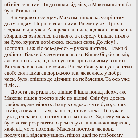
обабіч тернами. Люди йшли від лісу, а Максимові треба
було йти на ліс.
Завмираючи серцем, Максим пішов назустріч тим
двом людям. Порівнявся з ними. Розминувся. Трохи
згодом озирнувся. А переконавшись, що вони зовсім і не
збиралися озиратись на нього, а спереду більше нікого
не було, курнув доріжкою, скільки сили. До лісу!!.
Господи! Таж ліс ось-де-ось – рукою дістати. Тільки б
добігти. Тільки б ускочити в нього. Він не біг, бо не міг,
але він ішов так, що аж суглоби тріщали йому в ногах.
Він так давно вже не ходив. Він змобілізував усі рештки
своїх сил і шмагав доріжкою так, як колись, у добрі
часи, було, спішив до дівчини на побачення. Та ось уже
й ліс…
Дорога звертала все лівіше й ішла понад лісом, але
Максим пішов просто в ліс по цілині. Сніг був досить
глибокий, але нічого. Ззаду в садках, чути було, стояв
гомін, а нижче – там, на шосе, стояв клекіт. То гула й
гула далі лавина, що тим шосе котилася. Здалеку можна
було легко розрізняти окремі звуки, впізнаючи виразно,
який від чого походив. Максим постояв, як вовк,
послухав і, відсапнувшись, пішов далі по глибокому