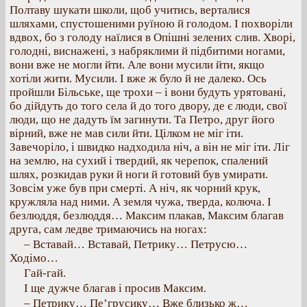
Полтаву шукати школи, щоб учитись, верталися
шляхами, спустошеними руїною й голодом. І похворіли
вдвох, бо з голоду наїлися в Опішні зелених слив. Хворі,
голодні, виснажені, з набряклими й підбитими ногами,
вони вже не могли йти. Але вони мусили йти, якщо
хотіли жити. Мусили. І вже ж було й не далеко. Ось
пройшли Більське, ще трохи – і вони будуть урятовані,
бо дійдуть до того села й до того двору, де є люди, свої
люди, що не дадуть їм загинути. Та Петро, друг його
вірний, вже не мав сили йти. Цілком не міг іти.
Завечоріло, і швидко надходила ніч, а він не міг іти. Ліг
на землю, на сухий і твердий, як черепок, спалений
шлях, розкидав руки й ноги й готовий був умирати.
Зовсім уже був при смерті. А ніч, як чорний крук,
кружляла над ними. А земля чужа, тверда, колюча. І
безлюддя, безлюддя… Максим плакав, Максим благав
друга, сам ледве тримаючись на ногах:
– Вставай… Вставай, Петрику… Петрусю…
Ходімо…
Гай-гай.
І ще дужче благав і просив Максим.
– Петрику… Пе’грусику… Вже близько ж…