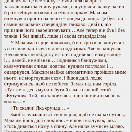
дивився на це все збоку, стоячи біля баюри з
закладеними за спину руками, насунувши шапку на очі
й розстебнувши комір «гімнастьорки». Максим
наткнувся просто на нього – лицем до лиця. Це був той
самий начальник спецвідділу танкової дивізії, що
приїздив його заарештовувати… Але тепер він був і без
танків, і без дивізії, лише зі своїм спецвідділом.
У Максима серце похололо, й він трохи не кинувся з
усієї сили навтікача від несподіванки. Але не кинувся.
Начальник спецвідділу всторч подивився йому в лице
і… далебі, не впізнав… Подивився байдужими,
каламутними очима, довгим, нудним поглядом і…
одвернувся. Максим майже автоматично пройшов мимо
нього, не моргнувши оком, і йшов далі, ледве
стримуючись, щоб не побігти. Земля під ним горіла.
«Тут же ж десь мусить бути й сам головний, отой
«Кутузов». Той, що заповзявся тоді поставити мене на
коліна…»
«Ти скажи! Яка єрунда!…»
Змобілізувавши всі свої нерви, щоб не шарахнутись,
Максим ішов далі спокійно, – йшов і відчував, що…
хтось дивиться йому в спину. Але йшов зумисне мляво.