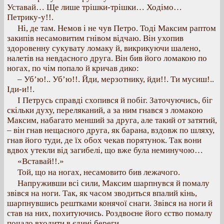
Уставай… Ще лише трішки-трішки… Ходімо…
Петрику-у!!.
Ні, де там. Немов і не чув Петро. Тоді Максим раптом
закипів несамовитим гнівом відчаю. Він ухопив
здоровенну сукувату ломаку й, викрикуючи шалено,
налетів на невдасного друга. Він бив його ломакою по
ногах, по чім попало й кричав дико:
– Уб’ю!.. Уб’ю!!. Йди, мерзотнику, йди!!. Ти мусиш!..
Іди-и!!.
І Петрусь справді схопився й побіг. Заточуючись, біг
скільки духу, переляканий, а за ним гнався з ломакою
Максим, набагато менший за друга, але такий от затятий,
– він гнав нещасного друга, як барана, вздовж по шляху,
гнав його туди, де їх обох чекав порятунок. Так вони
вдвох утекли від загибелі, що вже була неминучою…
«Вставай!!.»
Той, що на ногах, несамовито бив лежачого.
Напруживши всі сили, Максим шарпнувся й помалу
звівся на ноги. Так, як часом зводиться впалий кінь,
шарпнувшись рештками конячої снаги. Звівся на ноги й
став на них, похитуючись. Роздвоєне його єство помалу
почало входити в єдині береги…