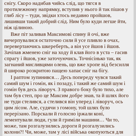
снігу. Скоро надибав чийсь слід, що тягся в
протилежному напрямку, вступив у нього й так пішов у
глиб лісу – туди, звідки хтось недавно пройшов,
лишивши такий добрий слід. Ним було куди легше йти,
ніж цілиною.
Вже піт заливав Максимові спину й очі, вже
вичерпувалися остаточно сили й усе пливло в очах,
перевертаючись шкереберть, а він усе йшов і йшов.
Зачіпав жменею сніг на ходу й клав його в уста – гасив
спрагу і йшов, уже заточуючись. Точнісінько так, як
загнаний мисливцями олень, що вже хропе від безсилля
й широко розкритою пащею хапає сніг на бігу.
І раптом зупинився… Десь попереду чувся такий
самий шум і гомін, як і позаду, і такий же самий шум і
гомін був десь ліворуч. З правого боку було тихо, але
там був степ, про це Максим добре знав, та й шлях його
не туди стелився, а стелився він уперед і ліворуч, ось
цим лісом. Але, судячи з гомону, той шлях було
перерізано. Порскали й голосно іржали коні,
лементували люди, гули й гриміли машини… Чи то,
може, там розгалузились дороги й розгалузились
колони?! Чи, може, там у лісі війська окопуються для