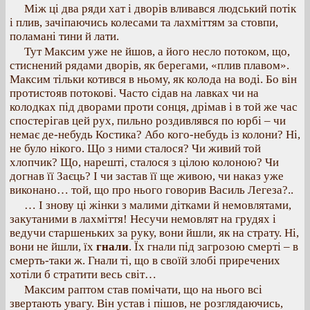
Між ці два ряди хат і дворів вливався людський потік
і плив, зачіпаючись колесами та лахміттям за стовпи,
поламані тини й лати.
Тут Максим уже не йшов, а його несло потоком, що,
стиснений рядами дворів, як берегами, «плив плавом».
Максим тільки котився в ньому, як колода на воді. Бо він
протистояв потокові. Часто сідав на лавках чи на
колодках під дворами проти сонця, дрімав і в той же час
спостерігав цей рух, пильно роздивлявся по юрбі – чи
немає де-небудь Костика? Або кого-небудь із колони? Ні,
не було нікого. Що з ними сталося? Чи живий той
хлопчик? Що, нарешті, сталося з цілою колоною? Чи
догнав її Заєць? І чи застав її ще живою, чи наказ уже
виконано… той, що про нього говорив Василь Легеза?..
… І знову ці жінки з малими дітками й немовлятами,
закутаними в лахміття! Несучи немовлят на грудях і
ведучи старшеньких за руку, вони йшли, як на страту. Ні,
вони не йшли, їх
гнали
. Їх гнали під загрозою смерті – в
смерть-таки ж. Гнали ті, що в своїй злобі приречених
хотіли б стратити весь світ…
Максим раптом став помічати, що на нього всі
звертають увагу. Він устав і пішов, не розглядаючись,