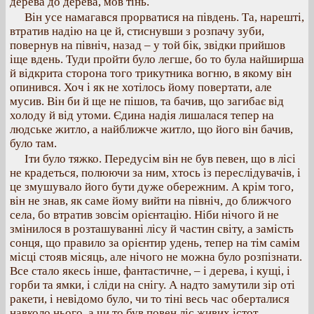
дерева до дерева, мов тінь.
Він усе намагався прорватися на південь. Та, нарешті,
втратив надію на це й, стиснувши з розпачу зуби,
повернув на північ, назад – у той бік, звідки прийшов
іще вдень. Туди пройти було легше, бо то була найширша
й відкрита сторона того трикутника вогню, в якому він
опинився. Хоч і як не хотілось йому повертати, але
мусив. Він би й ще не пішов, та бачив, що загибає від
холоду й від утоми. Єдина надія лишалася тепер на
людське житло, а найближче житло, що його він бачив,
було там.
Іти було тяжко. Передусім він не був певен, що в лісі
не крадеться, полюючи за ним, хтось із переслідувачів, і
це змушувало його бути дуже обережним. А крім того,
він не знав, як саме йому вийти на північ, до ближчого
села, бо втратив зовсім орієнтацію. Ніби нічого й не
змінилося в розташуванні лісу й частин світу, а замість
сонця, що правило за орієнтир удень, тепер на тім самім
місці стояв місяць, але нічого не можна було розпізнати.
Все стало якесь інше, фантастичне, – і дерева, і кущі, і
горби та ямки, і сліди на снігу. А надто замутили зір оті
ракети, і невідомо було, чи то тіні весь час оберталися
навколо нього, а чи то був повен ліс живих істот.