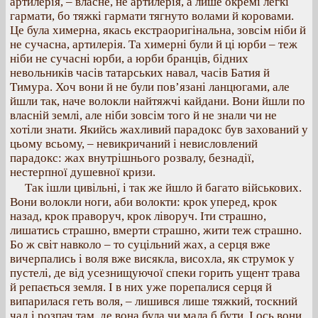
артилерія, – власне, не артилерія, а лише окремі легкі
гармати, бо тяжкі гармати тягнуто волами й коровами.
Це була химерна, якась екстраоригінальна, зовсім ніби й
не сучасна, артилерія. Та химерні були й ці юрби – теж
ніби не сучасні юрби, а юрби бранців, бідних
невольників часів татарських навал, часів Батия й
Тимура. Хоч вони й не були пов’язані ланцюгами, але
йшли так, наче волокли найтяжчі кайдани. Вони йшли по
власній землі, але ніби зовсім того й не знали чи не
хотіли знати. Якийсь жахливий парадокс був захований у
цьому всьому, – невикричаний і невисловлений
парадокс: жах внутрішнього розвалу, безнадії,
нестерпної душевної кризи.
Так ішли цивільні, і так же йшло й багато військових.
Вони волокли ноги, аби волокти: крок уперед, крок
назад, крок праворуч, крок ліворуч. Іти страшно,
лишатись страшно, вмерти страшно, жити теж страшно.
Бо ж світ навколо – то суцільний жах, а серця вже
вичерпались і воля вже висякла, висохла, як струмок у
пустелі, де від усезнищуючої спеки горить ущент трава
й репається земля. І в них уже порепалися серця й
випарилася геть воля, – лишився лише тяжкий, тоскний
чад і розпач там, де вона була чи мала б бути. І ось вони