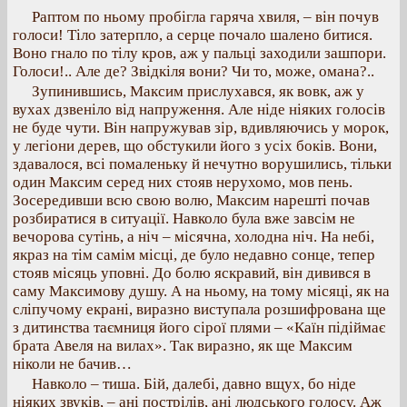
Раптом по ньому пробігла гаряча хвиля, – він почув
голоси! Тіло затерпло, а серце почало шалено битися.
Воно гнало по тілу кров, аж у пальці заходили зашпори.
Голоси!.. Але де? Звідкіля вони? Чи то, може, омана?..
Зупинившись, Максим прислухався, як вовк, аж у
вухах дзвеніло від напруження. Але ніде ніяких голосів
не буде чути. Він напружував зір, вдивляючись у морок,
у легіони дерев, що обстукили його з усіх боків. Вони,
здавалося, всі помаленьку й нечутно ворушились, тільки
один Максим серед них стояв нерухомо, мов пень.
Зосередивши всю свою волю, Максим нарешті почав
розбиратися в ситуації. Навколо була вже завсім не
вечорова сутінь, а ніч – місячна, холодна ніч. На небі,
якраз на тім самім місці, де було недавно сонце, тепер
стояв місяць уповні. До болю яскравий, він дивився в
саму Максимову душу. А на ньому, на тому місяці, як на
сліпучому екрані, виразно виступала розшифрована ще
з дитинства таємниця його сірої плями – «Каїн підіймає
брата Авеля на вилах». Так виразно, як ще Максим
ніколи не бачив…
Навколо – тиша. Бій, далебі, давно вщух, бо ніде
ніяких звуків, – ані пострілів, ані людського голосу. Аж