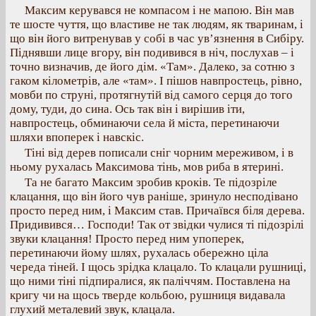
Максим керувався не компасом і не мапою. Він мав
те шосте чуття, що властиве не так людям, як тваринам, і
що він його витренував у собі в час ув’язнення в Сибіру.
Піднявши лице вгору, він подивився в ніч, послухав – і
точно визначив, де його дім. «Там». Далеко, за сотню з
гаком кілометрів, але «там». І пішов навпростець, рівно,
мовби по струні, протягнутій від самого серця до того
дому, туди, до сина. Ось так він і вирішив іти,
навпростець, обминаючи села й міста, перетинаючи
шляхи впоперек і навскіс.
Тіні від дерев пописали сніг чорним мереживом, і в
ньому рухалась Максимова тінь, мов риба в ятерині.
Та не багато Максим зробив кроків. Те підозріле
клацання, що він його чув раніше, зринуло несподівано
просто перед ним, і Максим став. Причаївся біля дерева.
Придивився… Господи! Так от звідки чулися ті підозрілі
звуки клацання! Просто перед ним упоперек,
перетинаючи йому шлях, рухалась обережно ціла
череда тіней. І щось зрідка клацало. То клацали рушниці,
що ними тіні підпиралися, як паліччям. Поставлена на
кригу чи на щось тверде кольбою, рушниця видавала
глухий металевий звук, клацала.