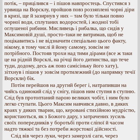
потік, – прицілився – і пішов навпростець. Спустився з
урвища на Ворсклу, пройшов повз роззяплені чорні діри
в кризі, ще й зазирнув у них – там було тільки повно
чорної води, сплутаних водоростей, і жодної тобі
оглушеної рибини. Мисливець і рибалка, що сидів у
Максимовій душі, просто-таки не витримав, щоб не
поцікавитись і не відзначити спеціально цього факту,
нікому, в тому числі й йому самому, зовсім не
потрібного. Постояв трохи над тими дірами (все ж таки
це на рідній Ворсклі, на річці його дитинства, що тече
туди, додому, десь аж повз самісіньку його хату),
зітхнув і пішов у зовсім протилежний (до напрямку течії
Ворскли) бік.
Потім перейшов на другий берег і, натрапивши на
чийсь одинокий слід у снігу, пішов ним ступня в ступню.
Слід був протоптаний парою великих чобіт, і ним було
легко ступати. Цього Максим навчився давно, в диких
краях у диких тварин, що, керовані стихійною мудрістю,
користаються, як з Божого дару, з затрачених зусиль
своїх попередників у боротьбі проти сліпої й часом
надто тяжкої та без потреби жорстокої дійсності.
Слід вів через луки, через замерзлі саги, через