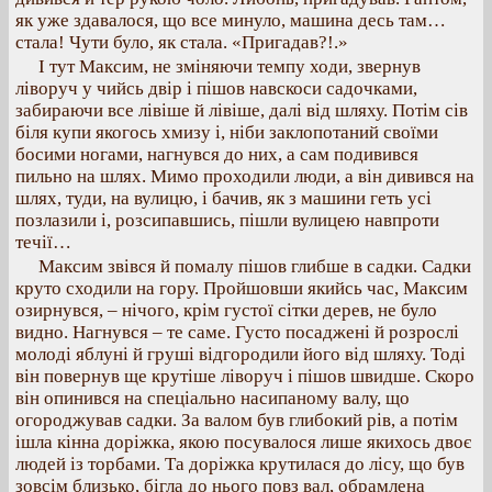
як уже здавалося, що все минуло, машина десь там…
стала! Чути було, як стала. «Пригадав?!.»
І тут Максим, не зміняючи темпу ходи, звернув
ліворуч у чийсь двір і пішов навскоси садочками,
забираючи все лівіше й лівіше, далі від шляху. Потім сів
біля купи якогось хмизу і, ніби заклопотаний своїми
босими ногами, нагнувся до них, а сам подивився
пильно на шлях. Мимо проходили люди, а він дивився на
шлях, туди, на вулицю, і бачив, як з машини геть усі
позлазили і, розсипавшись, пішли вулицею навпроти
течії…
Максим звівся й помалу пішов глибше в садки. Садки
круто сходили на гору. Пройшовши якийсь час, Максим
озирнувся, – нічого, крім густої сітки дерев, не було
видно. Нагнувся – те саме. Густо посаджені й розрослі
молоді яблуні й груші відгородили його від шляху. Тоді
він повернув ще крутіше ліворуч і пішов швидше. Скоро
він опинився на спеціально насипаному валу, що
огороджував садки. За валом був глибокий рів, а потім
ішла кінна доріжка, якою посувалося лише якихось двоє
людей із торбами. Та доріжка крутилася до лісу, що був
зовсім близько, бігла до нього повз вал, обрамлена