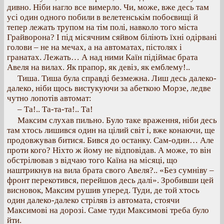
дивно. Ніби нагло все вимерло. Чи, може, вже десь там
усі один одного побили в велетенськім побоєвищі й
тепер лежать трупом на тім полі, навколо того міста
Грайворона? І під місячним сяйвом біліють їхні одірвані
голови – не на мечах, а на автоматах, пістолях і
гранатах. Лежать… А над ними Каїн підіймає брата
Авеля на вилах. Як прапор, як девіз, як емблему!..
Тиша. Тиша була справді безмежна. Лиш десь далеко-
далеко, ніби щось вистукуючи за абеткою Морзе, ледве
чутно лопотів автомат:
– Та!.. Та-та-та!.. Та!
Максим слухав пильно. Було таке враження, ніби десь
там хтось лишився один на цілий світ і, вже конаючи, ще
продовжував битися. Бився до останку. Сам-один… Але
проти кого? Ніхто ж йому не відповідав. А може, то він
обстрілював з відчаю того Каїна на місяці, що
наштрикнув на вила брата свого Авеля?.. «Без сумніву –
фронт перекотився, перейшов десь далі». Зробивши цей
висновок, Максим рушив уперед. Туди, де той хтось
один далеко-далеко стріляв із автомата, стоячи
Максимові на дорозі. Саме туди Максимові треба було
йти.