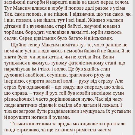
засніжені пагорби й нарешті вивів на шлях перед селом.
Тут Максим влився в юрбу й поповз далі разом з усіма.
Так, саме поповз, а не пішов. І відзначив, що так само, як
і він, повзли, а не йшли, тут і всі інші. Жінки з малими
дітками й з вузликами, старі бабусі, змучені юнаки з
торбами, бородаті чоловіки в лахмітті, юрби якихось
селян. Серед цивільних було багато й військових.
Щойно тепер Максим помітив тут те, чого раніше не
помічав: усі ці люди якось немовби йшли й не йшли, й не
знати було, чи вони хотіли, чи не хотіли йти. Вони
тупцялися в якомусь тупому фаталістичному стані, що
паралізував їм і тіло, і волю. Це був якийсь стан
духовної анабіози, отупіння, трагічного руху за
інерцією, супроти власної волі, – руху від страху. Але
страх був однаковий – що ззаду, що спереду, що зліва,
що справа, – тому й рух той був мовби вислідом суми
різнодіючих і часто дорівнювався нулю. Час від часу
люди апатично сідали й сиділи або лягали й лежали, і
тільки загроза бути роздавленими змушувала їх уставати
й ворушити ногами й руками.
Тільки кіннотники та зрідка мотоциклісти пролітали
іноді стрімливо, та ще галопом гримотіла часом