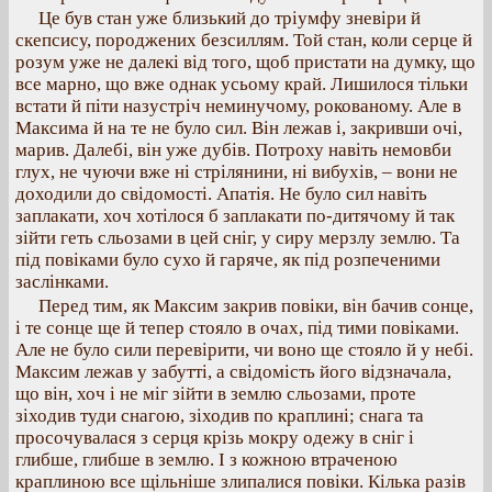
Це був стан уже близький до тріумфу зневіри й
скепсису, породжених безсиллям. Той стан, коли серце й
розум уже не далекі від того, щоб пристати на думку, що
все марно, що вже однак усьому край. Лишилося тільки
встати й піти назустріч неминучому, рокованому. Але в
Максима й на те не було сил. Він лежав і, закривши очі,
марив. Далебі, він уже дубів. Потроху навіть немовби
глух, не чуючи вже ні стрілянини, ні вибухів, – вони не
доходили до свідомості. Апатія. Не було сил навіть
заплакати, хоч хотілося б заплакати по-дитячому й так
зійти геть сльозами в цей сніг, у сиру мерзлу землю. Та
під повіками було сухо й гаряче, як під розпеченими
заслінками.
Перед тим, як Максим закрив повіки, він бачив сонце,
і те сонце ще й тепер стояло в очах, під тими повіками.
Але не було сили перевірити, чи воно ще стояло й у небі.
Максим лежав у забутті, а свідомість його відзначала,
що він, хоч і не міг зійти в землю сльозами, проте
зіходив туди снагою, зіходив по краплині; снага та
просочувалася з серця крізь мокру одежу в сніг і
глибше, глибше в землю. І з кожною втраченою
краплиною все щільніше злипалися повіки. Кілька разів