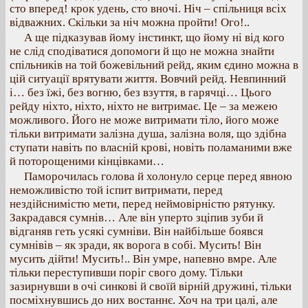
сто вперед! крок удень, сто вночі. Ніч – спільниця всіх
відважних. Скільки за ніч можна пройти! Ого!..
А ще підказував йому інстинкт, що йому ні від кого
не слід сподіватися допомоги й що не можна знайти
спільників на той божевільний рейд, яким єдино можна в
цій ситуації врятувати життя. Вовчий рейд. Невпинний
і… без їжі, без вогню, без взуття, в гарячці… Цього
рейду ніхто, ніхто, ніхто не витримає. Це – за межею
можливого. Його не може витримати тіло, його може
тільки витримати залізна душа, залізна воля, що здібна
ступати навіть по власній крові, новіть поламаними вже
й поторощеними кінцівками…
Паморочилась голова й холонуло серце перед явною
неможливістю той іспит витримати, перед
нездійснимістю мети, перед неймовірністю рятунку.
Закрадався сумнів… Але він уперто зціпив зуби й
відганяв геть усякі сумніви. Він найбільше боявся
сумнівів – як зради, як ворога в собі. Мусить! Він
мусить дійти! Мусить!.. Він умре, напевно вмре. Але
тільки переступивши поріг свого дому. Тільки
зазирнувши в очі синкові й своїй вірній дружині, тільки
посміхнувшись до них востаннє. Хоч на три цалі, але