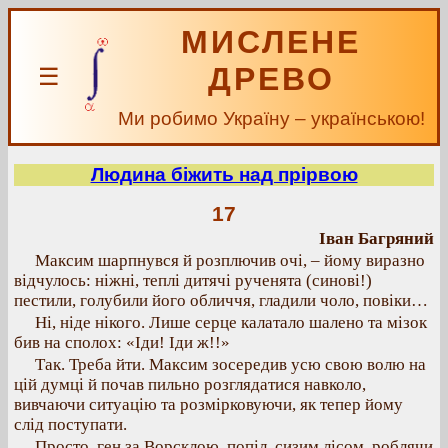
МИСЛЕНЕ
ДРЕВО
☰
Ми робимо Україну – українською!
Людина біжить над прірвою
17
Іван Багряний
Максим шарпнувся й розплючив очі, – йому виразно
відчулось: ніжні, теплі дитячі рученята (синові!)
пестили, голубили його обличчя, гладили чоло, повіки…
Ні, ніде нікого. Лише серце калатало шалено та мізок
бив на сполох: «Іди! Іди ж!!»
Так. Треба йти. Максим зосередив усю свою волю на
цій думці й почав пильно розглядатися навколо,
вивчаючи ситуацію та розмірковуючи, як тепер йому
слід поступати.
Просто, ген за Ворсклою, попіл, сизим лісом, роблячи