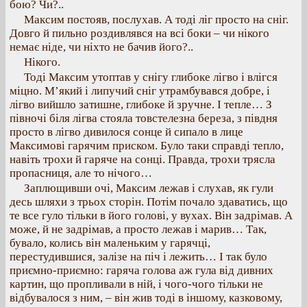
бою? Чи?..
Максим постояв, послухав. А тоді ліг просто на сніг.
Довго й пильно роздивлявся на всі боки – чи нікого
немає ніде, чи ніхто не бачив його?..
Нікого.
Тоді Максим утоптав у снігу глибоке лігво і влігся
міцно. М’який і липучий сніг утрамбувався добре, і
лігво вийшло затишне, глибоке й зручне. І тепле… З
півночі біля лігва стояла товстелезна береза, з півдня
просто в лігво дивилося сонце й сипало в лице
Максимові гарячим приском. Було таки справді тепло,
навіть трохи й гаряче на сонці. Правда, трохи трясла
пропасниця, але то нічого…
Заплющивши очі, Максим лежав і слухав, як гули
десь шляхи з трьох сторін. Потім почало здаватись, що
те все гуло тільки в його голові, у вухах. Він задрімав. А
може, й не задрімав, а просто лежав і марив… Так,
бувало, колись він маленьким у гарячці,
перестудившися, залізе на піч і лежить… І так було
приємно-приємно: гаряча голова аж гула від дивних
картин, що пропливали в ній, і чого-чого тільки не
відбувалося з ним, – він жив тоді в іншому, казковому,