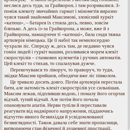
неслися десь туди, за Грайворон, і там розривалися. З-
поміж клекоту звичайних гармат і мінометів виразно
чувся такий знайомий Максимові, зловісний хуркіт
«катюш», – батарея їх стояла десь, певно, зовсім
близько. А десь із-за Грайворона, а може, вже й з
Грайворона, намацуючи ті «катюші», била сюди тяжка
артилерія німецька. Це її набої так немилосердно
чухрали ліс. Спереду ж, десь там, де недавно чувся
гомін людей і гуркіт машин, розливався морем клекіт
скорострілів – станкових кулеметів і ручних автоматів.
Цей клекіт то стихав, то спалахував дужче.
Перекочувався то ліворуч, то праворуч, то туди,
звідки Максим прийшов, обходячи вже ліс півколом.
Це тривало досить довго. Потім артилерія перестала
бити, але натомість клекіт скорострілів усе сильнішав.
Максим лежав, підпливши водою, і помалу його огортав
відчай, тупий відчай. Але потім його почала
опановувати апатія. Нерви тупіли й переставали
реагувати від надмірного напруження, піддаючись
відчуттю явного безвихіддя й усвідомлюваної
безвиглядності. Також давала себе знати пропасниця,
витворюючи стан фізичної й душевної прострації.