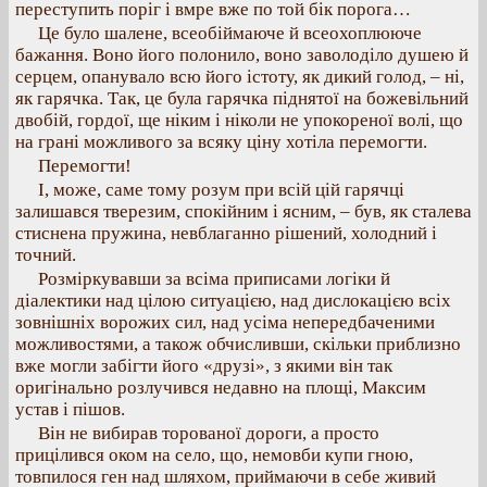
переступить поріг і вмре вже по той бік порога…
Це було шалене, всеобіймаюче й всеохоплююче
бажання. Воно його полонило, воно заволоділо душею й
серцем, опанувало всю його істоту, як дикий голод, – ні,
як гарячка. Так, це була гарячка піднятої на божевільний
двобій, гордої, ще ніким і ніколи не упокореної волі, що
на грані можливого за всяку ціну хотіла перемогти.
Перемогти!
І, може, саме тому розум при всій цій гарячці
залишався тверезим, спокійним і ясним, – був, як сталева
стиснена пружина, невблаганно рішений, холодний і
точний.
Розміркувавши за всіма приписами логіки й
діалектики над цілою ситуацією, над дислокацією всіх
зовнішніх ворожих сил, над усіма непередбаченими
можливостями, а також обчисливши, скільки приблизно
вже могли забігти його «друзі», з якими він так
оригінально розлучився недавно на площі, Максим
устав і пішов.
Він не вибирав торованої дороги, а просто
прицілився оком на село, що, немовби купи гною,
товпилося ген над шляхом, приймаючи в себе живий