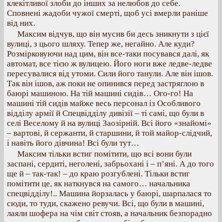
клекітливої злоби до інших за нелюбов до себе.
Сповнені жадоби чужої смерті, щоб усі вмерли раніше
від них.
Максим відчув, що він мусив би десь зникнути з цієї
вулиці, з цього шляху. Тепер же, негайно. Але куди?
Розмірковуючи над цим, він все-таки посувався далі, як
автомат, все тією ж вулицею. Його ноги вже ледве-ледве
пересувалися від утоми. Сили його танули. Але він ішов.
Так він ішов, аж поки не опинився перед застряглою в
баюрі машиною. На тій машині сидів… Ого-го! На
машині тій сидів майже весь персонал із Особливого
відділу армії й Спецвідділу дивізії – ті самі, що були в
селі Веселому й на вулиці Заозірній. Всі його «знайомі»
– вартові, й сержанти, й старшини, й той майор-слідчий,
і навіть його дівчина! Всі були тут…
Максим тільки встиг помітити, що всі вони були
заспані, сердиті, неголені, забрьохані і – п’яні. А до того
ще й – так-так! – до краю розгублені. Тільки встиг
помітити це, як наткнувся на самого… начальника
спецвідділу!.. Машина йорзалась у баюрі, шарпалася то
сюди, то туди, скажено ревучи. Всі, що були в машині,
лаяли шофера на чім світ стояв, а начальник безпорадно