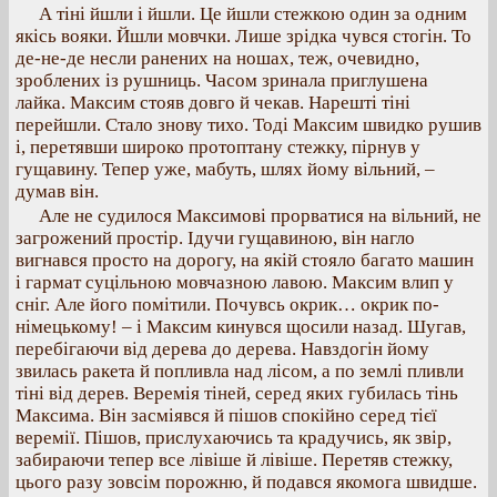
А тіні йшли і йшли. Це йшли стежкою один за одним
якісь вояки. Йшли мовчки. Лише зрідка чувся стогін. То
де-не-де несли ранених на ношах, теж, очевидно,
зроблених із рушниць. Часом зринала приглушена
лайка. Максим стояв довго й чекав. Нарешті тіні
перейшли. Стало знову тихо. Тоді Максим швидко рушив
і, перетявши широко протоптану стежку, пірнув у
гущавину. Тепер уже, мабуть, шлях йому вільний, –
думав він.
Але не судилося Максимові прорватися на вільний, не
загрожений простір. Ідучи гущавиною, він нагло
вигнався просто на дорогу, на якій стояло багато машин
і гармат суцільною мовчазною лавою. Максим влип у
сніг. Але його помітили. Почувсь окрик… окрик по-
німецькому! – і Максим кинувся щосили назад. Шугав,
перебігаючи від дерева до дерева. Навздогін йому
звилась ракета й попливла над лісом, а по землі пливли
тіні від дерев. Веремія тіней, серед яких губилась тінь
Максима. Він засміявся й пішов спокійно серед тієї
веремії. Пішов, прислухаючись та крадучись, як звір,
забираючи тепер все лівіше й лівіше. Перетяв стежку,
цього разу зовсім порожню, й подався якомога швидше.