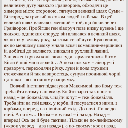
величезну дугу навколо Грайворона, обходячи це
химерне місто стороною, тягнувся великий шлях Суми –
Білгород, захряслий потоком людей і війська. В цей
великий шлях вливався менший – той, що йшов через
Грайворон. Пробігши ген ліворуч повз низку кузень і ще
якихось одиноких споруд; він вливався в великий шлях,
як потік у велику ріку, на зламі сизої дуги. Було видно,
як по меншому шляху мчали вскач комашини-вершники
й, добігші до великого, зникали в рухливій лавині.
Запряжені цугом коні тягли туди гармати також бігом.
Бігли й цілі маси людей… А поза шляхом – ліворуч і
праворуч, переходячи річку, луки й поля глухими
стежечками й так навпростець, сунули поодинокі чорні
цяточки – все в одному напрямку.
Вовчий інстинкт підказував Максимові, що йому теж
треба йти в тому напрямку. Бо йти зараз так просто
назад – це божевілля. Сидіти ж тут – теж божевілля.
Треба йти на той шлях, у юрби, й посуватися з ними, з
юрбами, вперед, на північний схід. До ночі. Лише до
ночі. А потім… Потім – кругом! – і назад. Назад –
вперед! Ось це й буде тактика. Тільки не по-ленінському
(«крок уперед – два назад»), а по-своєму: крок назад –