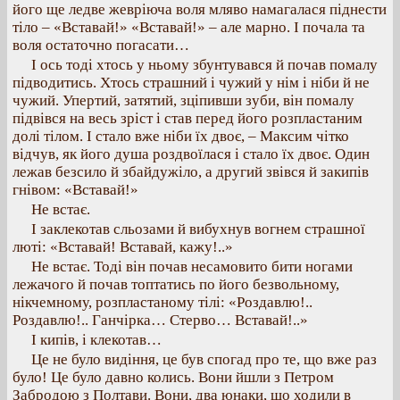
його ще ледве жевріюча воля мляво намагалася піднести
тіло – «Вставай!» «Вставай!» – але марно. І почала та
воля остаточно погасати…
І ось тоді хтось у ньому збунтувався й почав помалу
підводитись. Хтось страшний і чужий у нім і ніби й не
чужий. Упертий, затятий, зціпивши зуби, він помалу
підвівся на весь зріст і став перед його розпластаним
долі тілом. І стало вже ніби їх двоє, – Максим чітко
відчув, як його душа роздвоїлася і стало їх двоє. Один
лежав безсило й збайдужіло, а другий звівся й закипів
гнівом: «Вставай!»
Не встає.
І заклекотав сльозами й вибухнув вогнем страшної
люті: «Вставай! Вставай, кажу!..»
Не встає. Тоді він почав несамовито бити ногами
лежачого й почав топтатись по його безвольному,
нікчемному, розпластаному тілі: «Роздавлю!..
Роздавлю!.. Ганчірка… Стерво… Вставай!..»
І кипів, і клекотав…
Це не було видіння, це був спогад про те, що вже раз
було! Це було давно колись. Вони йшли з Петром
Забродою з Полтави. Вони, два юнаки, що ходили в