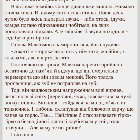
В лісі вже темніло. Сонце давно вже зайшло. Навколо
стояла тиша. В цілому світі стояла тиша. Лише десь
чутно було якісь підозрілі звуки, – ніби хтось, ідучи,
клацав погано підкованими чобітьми, на яких
поодставали підкови. Але звідкіля ті звуки походили –
годі було розібрати.
Голова Максимова наморочилася, його нудило.
«Аванті!» – проказав хтось у нім тихо, жалібно, зі
сльозами, але вперто, затято.
Постоявши ще трохи, Максим нарешті прийшов
остаточно до пам’яті й відчув, що він смертельно
перемерз та що він зовсім мокрий. Його трясла
пропасниця, аж зуб не потрапляв на зуб.
Тоді він надлюдським напруженням волі вирвав,
витяг ноги зі снігу (дерев’яні, чужі, зовсім-зовсім чужі
ноги) і пішов. Він ішов – гойдався на місці, м’яв сніг,
тиняючись. І, либонь, схлипував від болючого корчу, що
хапав за горло. Так… Найліпше б отак заплакати гірко-
гірко й безнадійно і лягти б клубочком у сніг, отак
плачучи… Але кому те потрібне?..
І він ішов…