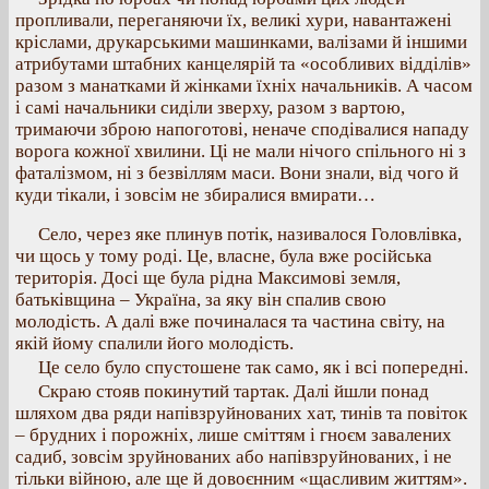
пропливали, переганяючи їх, великі хури, навантажені
кріслами, друкарськими машинками, валізами й іншими
атрибутами штабних канцелярій та «особливих відділів»
разом з манатками й жінками їхніх начальників. А часом
і самі начальники сиділи зверху, разом з вартою,
тримаючи зброю напоготові, неначе сподівалися нападу
ворога кожної хвилини. Ці не мали нічого спільного ні з
фаталізмом, ні з безвіллям маси. Вони знали, від чого й
куди тікали, і зовсім не збиралися вмирати…
Село, через яке плинув потік, називалося Головлівка,
чи щось у тому роді. Це, власне, була вже російська
територія. Досі ще була рідна Максимові земля,
батьківщина – Україна, за яку він спалив свою
молодість. А далі вже починалася та частина світу, на
якій йому спалили його молодість.
Це село було спустошене так само, як і всі попередні.
Скраю стояв покинутий тартак. Далі йшли понад
шляхом два ряди напівзруйнованих хат, тинів та повіток
– брудних і порожніх, лише сміттям і гноєм завалених
садиб, зовсім зруйнованих або напівзруйнованих, і не
тільки війною, але ще й довоєнним «щасливим життям».