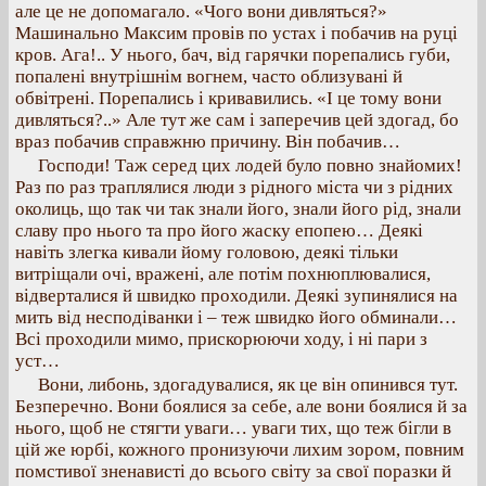
але це не допомагало. «Чого вони дивляться?»
Машинально Максим провів по устах і побачив на руці
кров. Ага!.. У нього, бач, від гарячки порепались губи,
попалені внутрішнім вогнем, часто облизувані й
обвітрені. Порепались і кривавились. «І це тому вони
дивляться?..» Але тут же сам і заперечив цей здогад, бо
враз побачив справжню причину. Він побачив…
Господи! Таж серед цих лодей було повно знайомих!
Раз по раз траплялися люди з рідного міста чи з рідних
околиць, що так чи так знали його, знали його рід, знали
славу про нього та про його жаску епопею… Деякі
навіть злегка кивали йому головою, деякі тільки
витріщали очі, вражені, але потім похнюплювалися,
відверталися й швидко проходили. Деякі зупинялися на
мить від несподіванки і – теж швидко його обминали…
Всі проходили мимо, прискорюючи ходу, і ні пари з
уст…
Вони, либонь, здогадувалися, як це він опинився тут.
Безперечно. Вони боялися за себе, але вони боялися й за
нього, щоб не стягти уваги… уваги тих, що теж бігли в
цій же юрбі, кожного пронизуючи лихим зором, повним
помстивої зненависті до всього світу за свої поразки й