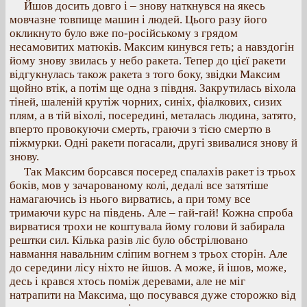
Йшов досить довго і – знову наткнувся на якесь
мовчазне товпище машин і людей. Цього разу його
окликнуто було вже по-російському з грядом
несамовитих матюків. Максим кинувся геть; а навздогін
йому знову звилась у небо ракета. Тепер до цієї ракети
відгукнулась також ракета з того боку, звідки Максим
щойно втік, а потім ще одна з півдня. Закрутилась віхола
тіней, шаленій крутіж чорних, синіх, фіалкових, сизих
плям, а в тій віхолі, посередині, металась людина, затято,
вперто провокуючи смерть, граючи з тією смертю в
піжмурки. Одні ракети погасали, другі звивалися знову й
знову.
Так Максим борсався посеред спалахів ракет із трьох
боків, мов у зачарованому колі, дедалі все затятіше
намагаючись із нього вирватись, а при тому все
тримаючи курс на південь. Але – гай-гай! Кожна спроба
вирватися трохи не коштувала йому голови й забирала
рештки сил. Кілька разів ліс було обстрілювано
навмання навальним сліпим вогнем з трьох сторін. Але
до середини лісу ніхто не йшов. А може, й ішов, може,
десь і крався хтось поміж деревами, але не міг
натрапити на Максима, що посувався дуже сторожко від