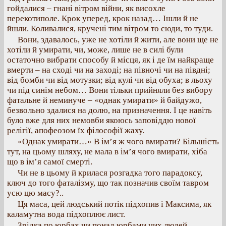
гойдалися – гнані вітром війни, як висохле
перекотиполе. Крок уперед, крок назад… Ішли й не
йшли. Коливалися, кручені тим вітром то сюди, то туди.
Вони, здавалось, уже не хотіли й жити, але вони ще не
хотіли й умирати, чи, може, лише не в силі були
остаточно вибрати способу й місця, як і де їм найкраще
вмерти – на сході чи на заході; на півночі чи на півдні;
від бомби чи від мотузки; від кулі чи від обуха; в льоху
чи під синім небом… Вони тільки прийняли без вибору
фатальне й неминуче – «однак умирати» й байдужо,
безвольно здалися на долю, на призначення. І це навіть
було вже для них немовби якоюсь заповіддю нової
релігії, апофеозом їх філософії жаху.
«Однак умирати…» В ім’я ж чого вмирати? Більшість
тут, на цьому шляху, не мала в ім’я чого вмирати, хіба
що в ім’я самої смерті.
Чи не в цьому й крилася розгадка того парадоксу,
ключ до того фаталізму, що так позначив своїм тавром
усю цю масу?..
Ця маса, цей людський потік підхопив і Максима, як
каламутна вода підхоплює лист.
Зрідка по юрбах чи понад юрбами цих людей