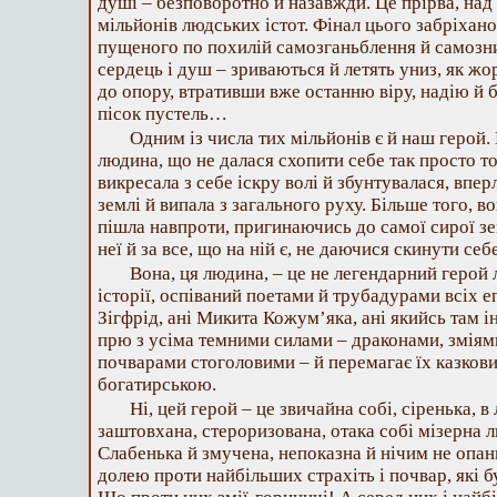
душі – безповоротно й назавжди. Це прірва, на
мільйонів людських істот. Фінал цього забріханог
пущеного по похилій самозганьблення й самозни
сердець і душ – зриваються й летять униз, як жо
до опору, втративши вже останню віру, надію 
пісок пустель…
Одним із числа тих мільйонів є й наш герой. 
людина, що не далася схопити себе так просто 
викресала з себе іскру волі й збунтувалася, впер
землі й випала з загального руху. Більше того, в
пішла навпроти, пригинаючись до самої сирої зем
неї й за все, що на ній є, не даючися скинути себе
Вона, ця людина, – це не легендарний герой
історії, оспіваний поетами й трубадурами всіх епо
Зігфрід, ані Микита Кожум’яка, ані якийсь там і
прю з усіма темними силами – драконами, змія
почварами стоголовими – й перемагає їх казков
богатирською.
Ні, цей герой – це звичайна собі, сіренька, в
заштовхана, стероризована, отака собі мізерна л
Слабенька й змучена, непоказна й нічим не опан
долею проти найбільших страхіть і почвар, які б