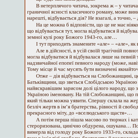
В нетерплячого читача, зокрема ж – у читача
граничної ясності класичного роману, може вини
нарешті, відбувається дія? Не взагалі, а точно, –
На це можна б відповісти, що це не має ніяког
що відбувається тут, могла відбуватися й відбувал
земної кулі року Божого 1943-го, але…
І тут приходить знамените «але» – «але», як 
Але в дійсності, в усій своїй трагічній повно
могла відбуватися й відбувалася лише на певній т
надзвичайної епопеї певного народу (може, навіт
Тому місце й час мусять бути визначені якнайто
Отже – дія відбувається на Слобожанщині, це
Батьківщини, що зветься Слобідською Україною т
найяскравішим зарисом долі цілого народу, що з
Україною іменовану. На тій Слобожанщині, що 
який тільки можна уявити. Спершу склала на же
безліч жертв в ім’я братерства, рівності й свобо
прекрасного міту, до «вселюдського щастя»…
А потім перша пішла масово по тюрмах і кат
стероризована, цинічно обдурена, ошукана… П
вимерла від голоду року Божого 1933-го, склад