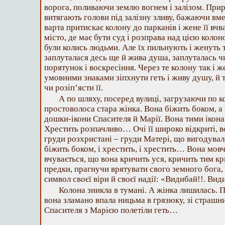
ворога, поливаючи землю вогнем і залізом. Прир
витягають голови під залізну зливу, бажаючи вме
варта притискає колону до парканів і жене її вчва
місто, де має бути суд і розправа над цією коло
були колись людьми. Але їх пильнують і женуть 
заплуталася десь ще й жива душа, заплуталась чи
порятунок і воскресіння. Через те колону так і 
умовними знаками зіпхнути геть і живу душу, й 
чи розіп’ясти її.
А по шляху, посеред вулиці, загрузаючи по ко
простоволоса стара жінка. Вона біжить боком, а 
дошки-ікони Спасителя й Марії. Вона тими ікона
Хрестить розпачливо… Очі її широко відкриті, во
груди розхристані – груди Матері, що вигодувал
біжить боком, і хрестить, і хрестить… Вона мовчи
вчувається, що вона кричить уся, кричить тим кр
предки, прагнучи врятувати свого земного бога,
символ своєї віри й своєї надії: «Видибай!!. Вид
Колона зникла в тумані. А жінка лишилась. 
вона зламано впала ницьма в грязюку, зі стра
Спасителя з Марією полетіли геть…