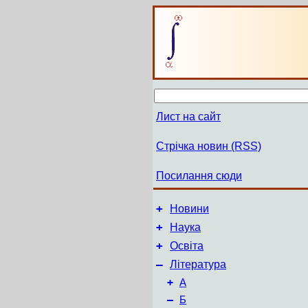
Лист на сайт
Стрічка новин (RSS)
Посилання сюди
+
Новини
+
Наука
+
Освіта
–
Література
+
А
–
Б