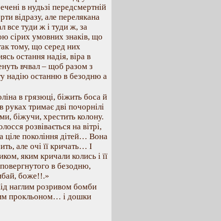
ечені в нудьзі передсмертній
рти відразу, але перелякана
л все туди ж і туди ж, за
ною сірих умовних знаків, що
так тому, що серед них
ясь остання надія, віра в
женуть вчвал – щоб разом з
ту надію останню в безодню а
ліна в грязюці, біжить боса й
в руках тримає дві почорнілі
ми, біжучи, хрестить колону.
лосся розвівається на вітрі,
а ціле покоління дітей… Вона
ть, але очі її кричать… І
иком, яким кричали колись і її
 повергнутого в безодню,
ибай, боже!!.»
Під наглим розривом бомби
шним прокльоном… і дошки