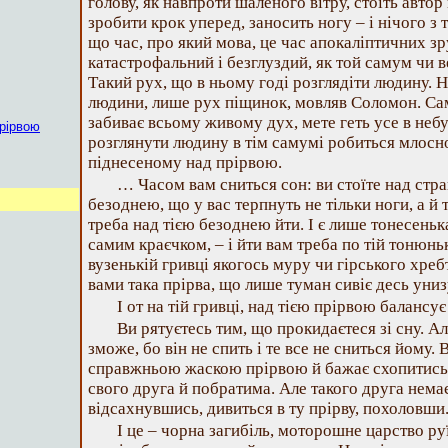
голову, як навпроти шаленого вітру, стоїть автор
зробити крок уперед, заносить ногу – і нічого з 
що час, про який мова, це час апокаліптичних з
катастрофальний і безглуздий, як той самум чи в
Такий рух, що в ньому годі розглядіти людину. Н
людини, лише рух піщинок, мовляв Соломон. Са
забиває всьому живому дух, мете геть усе в небу
рірвою
розглянути людину в тім самумі робиться млосно.
піднесеному над прірвою.
… Часом вам сниться сон: ви стоїте над ст
безоднею, що у вас терпнуть не тільки ноги, а й 
треба над тією безоднею йти. І є лише тонесень
самим краєчком, – і йти вам треба по тій тонюнь
вузенькій гривці якогось муру чи гірського хребт
вами така прірва, що лише туман сивіє десь унизу
І от на тій гривці, над тією прірвою баланс
Ви рятуєтесь тим, що прокидаєтеся зі сну. А
зможе, бо він не спить і те все не сниться йому. 
справжньою жаскою прірвою й бажає схопитись з
свого друга й побратима. Але такого друга немає,
відсахнувшись, дивиться в ту прірву, похоловши
І це – чорна загибіль, моторошне царство руї