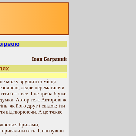
рірвою
Іван Багряний
лях
а
и не можу зрушити з місця
 безоднею, ледве перемагаючи
ти б – і все. І не треба б уже
 думки. Автор теж. Авторові ж
інь, як його друг і свідок; іти
иття відтворюючи. А це тяжке
люється брилами,
 привалити геть. І, нагнувши