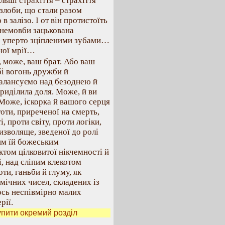
льші страхіття – страхіття
 злоби, що стали разом
залізо. І от він протистоїть
, немовби зацькована
З уперто зціпленими зубами…
ної мрії…
е, може, ваш брат. Або ваш
бі вогонь дружби й
 балансуємо над безоднею й
приділила доля. Може, й ви
Може, іскорка й вашого серця
тоти, приреченої на смерть,
 проти світу, проти логіки,
ризволяще, зведеної до ролі
им їй божеським
том цілковитої нікчемності й
, над сліпим клекотом
и, ганьби й глуму, як
мічних чисел, складених із
ось неспівмірно малих
рії.
упити окремий розділ