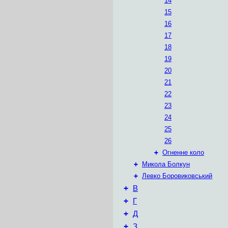
14
15
16
17
18
19
20
21
22
23
24
25
26
+
Огненне коло
+
Микола Болкун
+
Левко Боровиковський
+
В
+
Г
+
Д
+
З