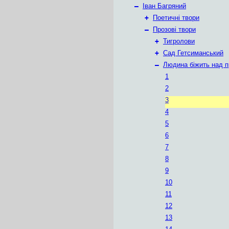
–
Іван Багряний
+
Поетичні твори
–
Прозові твори
+
Тигролови
+
Сад Гетсиманський
–
Людина біжить над п
1
2
3
4
5
6
7
8
9
10
11
12
13