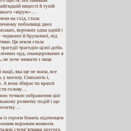
кого щастя, поставивши
айгидшій ницості й тупій
ітнього «вірую»…
ена на схід, стала
тичному побоєвищі двох
нських, ворожих одна одній і
– червоної й брунатної, під
тики. Ця земля стала
рагедії трагедію цілої доби.
сленних орд, опанцерованих в
, не хоче зникати з лиця
 нації, яка ще не жила, все
ь у могилу. Спихають і,
. А вона збирає по краплі
ести голову…
дною точкою зображення цієї
альшому розвитку подій і що
а початку…
 із героєм біжить підтюпцем
броєним ворожим конвоєм.
талеві стерв’ятники другого