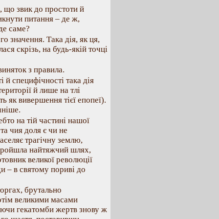
, що звик до простоти й
кнути питання – де ж,
 де саме?
о значення. Така дія, як ця,
ася скрізь, на будь-якій точці
виняток з правила.
ті й специфічності така дія
ериторії й лише на тлі
ь як вивершення тієї епопеї).
чніше.
бто на тій частині нашої
а чия доля є чи не
аселяє трагічну землю,
пройшла найтяжчий шлях,
ртовник великої революції
ди – в святому пориві до
оргах, брутально
отім великими масами
аючи гекатомби жертв знову ж