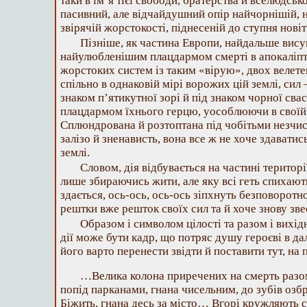
таки в ім’я тієї свободи, братерства й вселюдсь
пасивний, але відчайдушний опір найчорнішій, н
звірячій жорстокості, піднесеній до ступня нов
Пізніше, як частина Европи, найдальше висун
найулюбленішим плацдармом смерті в апокаліп
жорстоких систем із таким «вірую», двох велете
спільно в однаковій мірі ворожих цій землі, сил 
знаком п’ятикутної зорі й під знаком чорної свас
плацдармом їхнього герцю, уособлюючи в своїй т
Сплюндрована й розтоптана під чобітьми незчи
залізо й зненависть, вона все ж не хоче здаватись
землі.
Словом, дія відбувається на частині території
лише збираючись жити, але яку всі геть спихают
здається, ось-ось, ось-ось зіпхнуть безповоротно
рештки вже решток своїх сил та й хоче знову зв
Образом і символом цілості та разом і вихі
дії може бути кадр, що потряс душу героєві в д
його варто перенести звідти й поставити тут, н
…Велика колона приречених на смерть разом
попід парканами, гнана чисельним, до зубів оз
Біжить, гнана десь за місто… Вгорі кружляють с