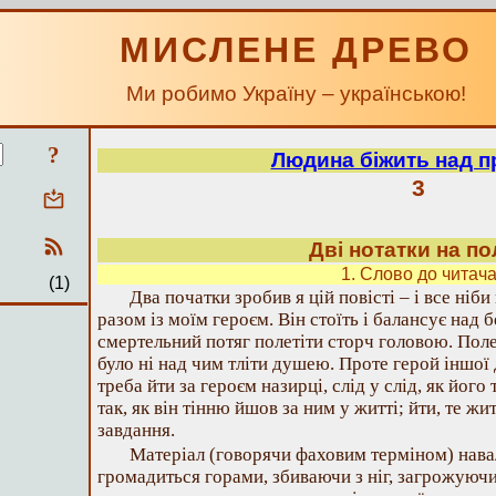
МИСЛЕНЕ ДРЕВО
Ми робимо Україну – українською!
?
Людина біжить над п
3
Дві нотатки на по
1. Слово до читач
(1)
Два початки зробив я цій повісті – і все ніб
разом із моїм героєм. Він стоїть і балансує над
смертельний потяг полетіти сторч головою. Полеті
було ні над чим тліти душею. Проте герой іншої
треба йти за героєм назирці, слід у слід, як його т
так, як він тінню йшов за ним у житті; йти, те ж
завдання.
Матеріал (говорячи фаховим терміном) нава
громадиться горами, збиваючи з ніг, загрожуючи