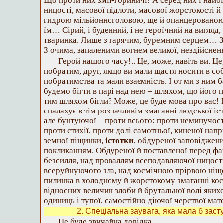
Що проти них змії-гориничі! А серед них і найбі
ницості, масової підлоти, масової жорстокості й
гидрою мільйонноголовою, ще й опанцерованою в 
їм… Сірий, і буденний, і не героїчний на вигляд
тваринка. Лише з гарячим, буремним серцем… 
З очима, запаленими вогнем великої, нездійснен
Герой нашого часу!.. Це, може, навіть ви. Ц
побратим, друг, якщо ви мали щастя носити в со
побратимства та мали взаємність. І от ми з ним
будемо бігти в парі над нею – шляхом, що його 
тим шляхом бігли? Може, це буде мова про вас! 
спалахує в тім розпачливім змаганні людської іс
але бунтуючої – проти всього: проти неминучості,
проти стихії, проти долі самотньої, киненої нап
земної піщинки,
істотки
, обдуреної заповіджен
покликанням. Обдуреної й поставленої перед фак
безсилля, над проваллям всеподавляючої ницості
всеруйнуючого зла, над космічною прірвою ніщот
пилинка в холодному й жорстокому змаганні кос
відносних величин злоби й брутальної волі яких
одиниць і тупої, самостійно діючої черствої мате
2. Спеціальна заувага, яка мала б заст
Це буде звичайна довідка.