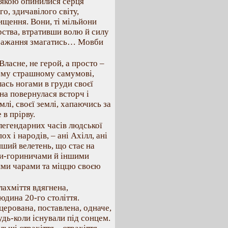
д якою опинилися серця
о, здичавілого світу,
щення. Вони, ті мільйони
рства, втративши волю й силу
й бажання змагатись… Мовби
Власне, не герой, а просто –
тому страшному самумові,
лась ногами в груди своєї
она повернулася всторч і
лі, своєї землі, хапаючись за
 в прірву.
 легендарних часів людської
х і народів, – ані Ахілл, ані
нший велетень, що стає на
ми-гориничами й іншими
ими чарами та міццю своєю
 лахміття вдягнена,
юдина 20-го століття.
церована, поставлена, одначе,
удь-коли існували під сонцем.