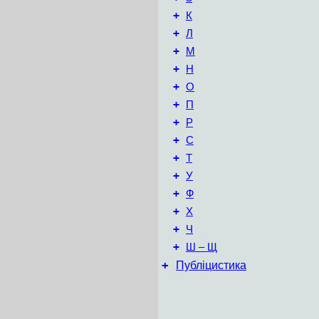
+
К
+
Л
+
М
+
Н
+
О
+
П
+
Р
+
С
+
Т
+
У
+
Ф
+
Х
+
Ч
+
Ш – Щ
+
Публіцистика