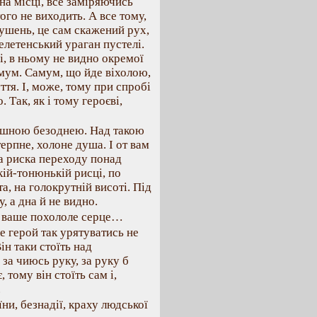
 на місці, все заміряючись
того не виходить. А все тому,
рушень, це сам скажений рух,
елетенський ураган пустелі.
і, в ньому не видно окремої
мум. Самум, що йде віхолою,
ття. І, може, тому при спробі
 Так, як і тому героєві,
рашною безоднею. Над такою
терпне, холоне душа. І от вам
ка риска переходу понад
кій-тонюнькій рисці, по
а, на голокрутній висоті. Під
, а дна й не видно.
ує ваше похололе серце…
ле герой так урятуватись не
Він таки стоїть над
а чиюсь руку, за руку б
 тому він стоїть сам і,
.
ни, безнадії, краху людської