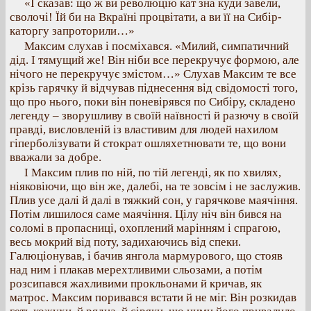
«І сказав: що ж ви революцію кат зна куди завели,
сволочі! Їй би на Вкраїні процвітати, а ви її на Сибір-
каторгу запроторили…»
Максим слухав і посміхався. «Милий, симпатичний
дід. І тямущий же! Він ніби все перекручує формою, але
нічого не перекручує змістом…» Слухав Максим те все
крізь гарячку й відчував піднесення від свідомості того,
що про нього, поки він поневірявся по Сибіру, складено
легенду – зворушливу в своїй наївності й разючу в своїй
правді, висловленій із властивим для людей нахилом
гіперболізувати й стократ ошляхетнювати те, що вони
вважали за добре.
І Максим плив по ній, по тій легенді, як по хвилях,
ніяковіючи, що він же, далебі, на те зовсім і не заслужив.
Плив усе далі й далі в тяжкий сон, у гарячкове маячіння.
Потім лишилося саме маячіння. Цілу ніч він бився на
соломі в пропасниці, охоплений марінням і спрагою,
весь мокрий від поту, задихаючись від спеки.
Галюціонував, і бачив янгола мармурового, що стояв
над ним і плакав мерехтливими сльозами, а потім
розсипався жахливими прокльонами й кричав, як
матрос. Максим поривався встати й не міг. Він розкидав