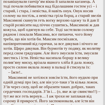
позавішували ганчір’ям вікна й запалили каганець. А
тоді почали побиватися над бідолашним гостем усі – і
старий, і стара, і невістка, й навіть онук. Онук носив
солому на постіль, а невістка гріла борщ, а старий звелів
Максимові скинути геть вогку верхню одежу та й дав її
старій розвісити над піччю сушитись, Максимові ж дав
кожуха, щоб одягнув на себе. Тоді застелили солому
рядном і поклали Максима, все питаючи, чого йому
треба, що він хотів би. Максим посміхався,
напівпритомний від гарячки, за все дякував і нічого не
хотів. Щиро дякував. Він бурмотів ту подяку, як молитву
перед сном грядущим. Але його змусили їсти, змусили
звестись і їсти. Невістка насипала борщу в велику
полив’яну миску, врізала яшного хліба й дала ложку,
просто силою вклала ложку в пальці й стиснула їх:
– Їжте!..
Максимові не хотілося зовсім їсти, його нудило при
одній думці про їжу, але він усе-таки з’їв кілька ложок.
З’їв через силу, щоб не образити таких добрих, таких
сердечних господарів. З’їв і… (о, яке ж це свинство!!) –
тут же все геть вернув… І аж трохи не заплакав від
сорому й прикрості. Його заспокоювали, але їсти він