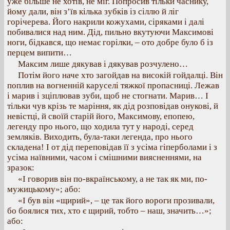
уже більше не хотів, не міг. Попросив тільки часнику,
йому дали, він з’їв кілька зубків із сіллю й ліг
горічерева. Його накрили кожухами, сіряками і далі
побивалися над ним. Дід, пильно вкутуючи Максимові
ноги, бідкався, що немає горілки, – ото добре було б із
перцем випити…
Максим лише дякував і дякував розчулено…
Потім його наче хто загойдав на високій гойдалці. Він
поплив на вогненній каруселі тяжкої пропасниці. Лежав
і марив і зціплював зуби, щоб не стогнати. Марив… І
тільки чув крізь те маріння, як дід розповідав онукові, й
невістці, й своїй старій його, Максимову, епопею,
легенду про нього, що ходила тут у народі, серед
земляків. Виходить, була-таки легенда, про нього
складена! І от дід переповідав її з усіма гіперболами і з
усіма наївними, часом і смішними виясненнями, на
зразок:
«І говорив він по-вкраїнському, а не так як ми, по-
мужицькому»; або:
«І був він «щирий», – це так його вороги прозивали,
бо боялися тих, хто є щирий, тобто – наш, значить…»;
або: