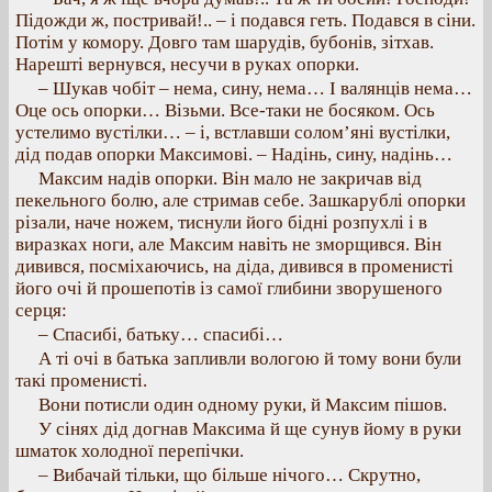
Підожди ж, постривай!.. – і подався геть. Подався в сіни.
Потім у комору. Довго там шарудів, бубонів, зітхав.
Нарешті вернувся, несучи в руках опорки.
– Шукав чобіт – нема, сину, нема… І валянців нема…
Оце ось опорки… Візьми. Все-таки не босяком. Ось
устелимо вустілки… – і, встлавши солом’яні вустілки,
дід подав опорки Максимові. – Надінь, сину, надінь…
Максим надів опорки. Він мало не закричав від
пекельного болю, але стримав себе. Зашкарублі опорки
різали, наче ножем, тиснули його бідні розпухлі і в
виразках ноги, але Максим навіть не зморщився. Він
дивився, посміхаючись, на діда, дивився в променисті
його очі й прошепотів із самої глибини зворушеного
серця:
– Спасибі, батьку… спасибі…
А ті очі в батька запливли вологою й тому вони були
такі променисті.
Вони потисли один одному руки, й Максим пішов.
У сінях дід догнав Максима й ще сунув йому в руки
шматок холодної перепічки.
– Вибачай тільки, що більше нічого… Скрутно,