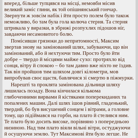
вперед, більше тупцявся на місці, немовби місив
великий заміс глини, як той опішнянський гончар.
Звернути ж зовсім набік і йти просто полем було також
неможливо, бо там була гола колюча стерня. Та стерня
штрикала у виразки, в збрижі розпухлих підошов ніг,
завдаючи несамовитого болю.
Помісивши грязюки до непритомності, Максим
звертав знову на замінований шлях, забуваючи, що він
замінований, або й нехтуючи тим. Просто було йти
добре – твердо й місцями майже сухо: протряхло від
сонця, вітру й спокою – бо там давно вже ніхто не їздив.
Так він пройшов тим шляхом довгі кілометри, мов
випробував своє щастя, бавлячися зі смертю в піжмурки.
Нарешті та проклята замінована дільниця шляху
лишилась позаду. Вона кінчилася кількома
глибоченними вирвами й кістяками поперекиданих та
попалених машин. Далі шлях ішов рівний, гладенький,
твердий, бо був висушений сонцем і вітрами, а головне
тому, що підіймався на горби, на плато й стелився ним.
Те плато було досить високе, порівняно з попередньою
низиною. Над тим плато віяли вільні вітри, остуджуючи
й осушуючи землю. Тут Максимові йти було легше. Не