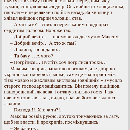
шляху» і в якому напевно є люди. Перед ним, як у
тумані, сірів, коливався двір. Ось вийшла з хлівця жінка,
глянула – й перелякано побігла назад. За хвилину з
хлівця вийшов старий чоловік і став.
– А хто там? – спитав переляканим і воднораз
сердитим голосом. Вороже так.
– Добрий вечір… – промовив ледве чутно Максим.
– Добрий вечір… А хто ж там?
– Людина, господарю…
– Та бачу… А чого?
– Погрітися… Пустіть хоч погрітися трохи…
Максим говорив, заплітаючи язиком, але доброю
українською мовою, і, може, саме це – контраст між
тією мовою й жахливим виглядом зовнішнім – змусило
старого господаря зацікавитись. Він помалу підійшов,
нашорошений, як вовк, і оглянув пильно гостя. І аж
плечима знизав – так, видно, вразив його вигляд цієї
людини.
– Господи!!. Хто ж ти?!.
Максим розвів рукою, другою тримаючись за лату,
щоб не впасти, й прохрипів, посміхнувшись:
– Як бачите…