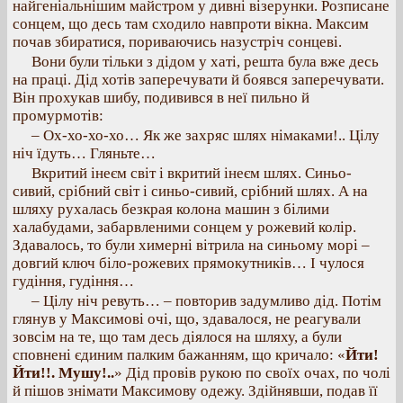
найгеніальнішим майстром у дивні візерунки. Розписане
сонцем, що десь там сходило навпроти вікна. Максим
почав збиратися, пориваючись назустріч сонцеві.
Вони були тільки з дідом у хаті, решта була вже десь
на праці. Дід хотів заперечувати й боявся заперечувати.
Він прохукав шибу, подивився в неї пильно й
промурмотів:
– Ох-хо-хо-хо… Як же захряс шлях німаками!.. Цілу
ніч їдуть… Гляньте…
Вкритий інеєм світ і вкритий інеєм шлях. Синьо-
сивий, срібний світ і синьо-сивий, срібний шлях. А на
шляху рухалась безкрая колона машин з білими
халабудами, забарвленими сонцем у рожевий колір.
Здавалось, то були химерні вітрила на синьому морі –
довгий ключ біло-рожевих прямокутників… І чулося
гудіння, гудіння…
– Цілу ніч ревуть… – повторив задумливо дід. Потім
глянув у Максимові очі, що, здавалося, не реагували
зовсім на те, що там десь діялося на шляху, а були
сповнені єдиним палким бажанням, що кричало: «
Йти!
Йти!!. Мушу!..
» Дід провів рукою по своїх очах, по чолі
й пішов знімати Максимову одежу. Здійнявши, подав її