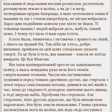
кінськими й людськими ногами розмісили, розтоптали,
розчавучили землю в коліно, а як де і в метр,
потворивши прірви-баюрища, в яких потопилися танки й
машини та так і стояли шкереберть, не мігши вибратися.
Зараз цим подвійним шляхом уже ніхто не йшов. Ті
товпища машин і людей вибрали десь, мабуть, інший
шлях. І тепер тут ішла тільки одна істота.
Істота йшла, тиняючись і петляючи з правого на лівий,
з лівого на правий бік. Так ніби це хтось, добре
випивши, прийшов на цей шлях спеціально шукати
смерті. Та це була істота, яка навпаки – зовсім не хотіла
вмирати. Це був Максим.
Він ішов напівпритомний просто по замінованому
шляху, а якась невидима рука вела його поміж
смертельними точками. Часом він інстинктивно
зупинявся перед тонкою дротяною дугою, що стирчала з
землі перед самісінькими ногами, дивився на неї якийсь
час, поки до свідомості доходило значення цього явища,
а тоді звертав набік. Пробував іти стороною. Але
стороною, тією другою дорогою, що була вичавучена
паралельно, йти було зовсім неможливо. Глевка грязюка
засмоктувала ноги по коліна, він ледь-ледь посувався