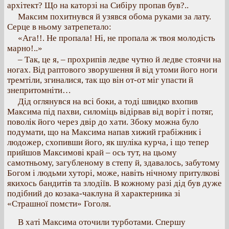
архітект? Що на каторзі на Сибіру пропав був?..
Максим похитнувся й узявся обома руками за лату.
Серце в ньому затрепетало:
«Ага!!. Не пропала! Ні, не пропала ж твоя молодість
марно!..»
– Так, це я, – прохрипів ледве чутно й ледве стоячи на
ногах. Від раптового зворушення й від утоми його ноги
тремтіли, згиналися, так що він от-от міг упасти й
знепритомніти…
Дід оглянувся на всі боки, а тоді швидко вхопив
Максима під пахви, силоміць відірвав від воріт і потяг,
поволік його через двір до хати. Збоку можна було
подумати, що на Максима напав хижий грабіжник і
людожер, схопивши його, як шуліка курча, і що тепер
прийшов Максимові край – ось тут, на цьому
самотньому, загубленому в степу й, здавалось, забутому
Богом і людьми хуторі, може, навіть нічному притулкові
якихось бандитів та злодіїв. В кожному разі дід був дуже
подібний до козака-чаклуна й характерника зі
«Страшної помсти» Гоголя.
В хаті Максима оточили турботами. Спершу