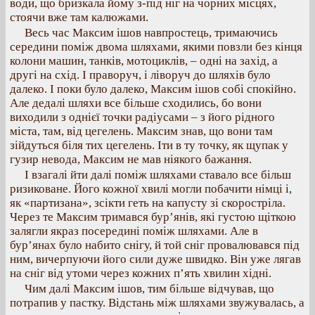
води, що бризкала йому з-під ніг на чорних місцях,
стоячи вже там калюжами.
Весь час Максим ішов навпростець, тримаючись
середини поміж двома шляхами, якими повзли без кінця
колони машин, танків, мотоциклів, – одні на захід, а
другі на схід. І праворуч, і ліворуч до шляхів було
далеко. І поки було далеко, Максим ішов собі спокійно.
Але дедалі шляхи все більше сходились, бо вони
виходили з однієї точки радіусами – з його рідного
міста, там, від цегелень. Максим знав, що вони там
зійдуться біля тих цегелень. Іти в ту точку, як щупак у
гузир невода, Максим не мав ніякого бажання.
І взагалі йти далі поміж шляхами ставало все більш
ризиковане. Його кожної хвилі могли побачити німці і,
як «партизана», зсікти геть на капусту зі скоростріла.
Через те Максим тримався бур’янів, які густою щіткою
залягли якраз посередині поміж шляхами. Але в
бур’янах було набито снігу, й той сніг провалювався під
ним, вичерпуючи його сили дуже швидко. Він уже лягав
на сніг від утоми через кожних п’ять хвилин хідні.
Чим далі Максим ішов, тим більше відчував, що
потрапив у пастку. Відстань між шляхами звужувалась, а