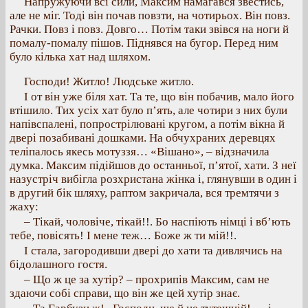
Напружуючи всі сили, Максим намагався звестись,
але не міг. Тоді він почав повзти, на чотирьох. Він повз.
Рачки. Повз і повз. Довго… Потім таки звівся на ноги й
помалу-помалу пішов. Піднявся на бугор. Перед ним
було кілька хат над шляхом.
Господи! Житло! Людське житло.
І от він уже біля хат. Та те, що він побачив, мало його
втішило. Тих усіх хат було п’ять, але чотири з них були
напівспалені, попрострілювані кругом, а потім вікна й
двері позабивані дошками. На обчухраних деревцях
теліпалось якесь мотуззя… «Вішано», – відзначила
думка. Максим підійшов до останньої, п’ятої, хати. З неї
назустріч вибігла розхристана жінка і, глянувши в один і
в другий бік шляху, раптом закричала, вся тремтячи з
жаху:
– Тікай, чоловіче, тікай!!. Бо наспіють німці і вб’ють
тебе, повісять! І мене теж… Боже ж ти мій!!.
І стала, загородивши двері до хати та дивлячись на
бідолашного гостя.
– Що ж це за хутір? – прохрипів Максим, сам не
здаючи собі справи, що він же цей хутір знає.