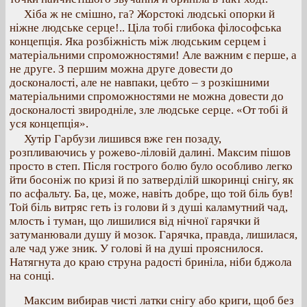
Хіба ж не смішно, га? Жорстокі людські опорки й
ніжне людське серце!.. Ціла тобі глибока філософська
концепція. Яка розбіжність між людським серцем і
матеріальними спроможностями! Але важним є перше, а
не друге. З першим можна друге довести до
досконалості, але не навпаки, цебто – з розкішними
матеріальними спроможностями не можна довести до
досконалості звиродніле, зле людське серце. «От тобі й
уся концепція».
Хутір Гарбузи лишився вже ген позаду,
розпливаючись у рожево-ліловій далині. Максим пішов
просто в степ. Після гострого болю було особливо легко
йти босоніж по кризі й по затверділій шкоринці снігу, як
по асфальту. Ба, це, може, навіть добре, що той біль був!
Той біль витряс геть із голови й з душі каламутний чад,
млость і туман, що лишилися від нічної гарячки й
затуманювали душу й мозок. Гарячка, правда, лишилася,
але чад уже зник. У голові й на душі прояснилося.
Натягнута до краю струна радості бриніла, ніби бджола
на сонці.
Максим вибирав чисті латки снігу або криги, щоб без