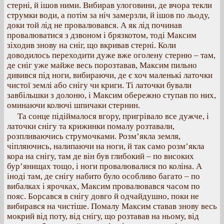
стерні, й ішов ними. Вибирав улоговини, де вчора текли
струмки води, а потім за ніч замерзли, й ішов по льоду,
доки той лід не провалювався. А як лід починав
провалюватися з дзвоном і брязкотом, тоді Максим
зіходив знову на сніг, що вкривав стерні. Коли
доводилось переходити дуже вже оголену стерню – там,
де сніг уже майже весь порозтавав, Максим пильно
дивився під ноги, вибираючи, де є хоч маленькі латочки
чистої землі або снігу чи криги. Ті латочки бували
завбільшки з долоню, і Максим обережно ступав по них,
оминаючи колючі шпичаки стернин.
Та сонце підіймалося вгору, пригрівало все дужче, і
латочки снігу та крижинки помалу розтавали,
розпливаючись струмочками. Розм’якла земля,
чіпляючись, налипаючи на ноги, й так само розм’якла
кора на снігу, там де він був глибокий – по високих
бур’янищах тощо, і ноги провалювалися по коліна. А
іноді там, де снігу набито було особливо багато – по
вибалках і ярочках, Максим провалювався часом по
пояс. Борсався в снігу довго й одчайдушно, поки не
вибирався на чистіше. Помалу Максим ставав знову весь
мокрий від поту, від снігу, що розтавав на ньому, від