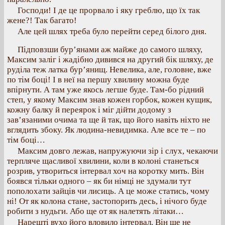
Господи! І де це прорвало і яку греблю, що їх так
жене?! Так багато!
Але цей шлях треба було перейти серед білого дня.
Підповзши бур’янами аж майже до самого шляху,
Максим заліг і жадібно дивився на другий бік шляху, де
руділа теж латка бур’янищ. Невелика, але, головне, вже
по тім боці! І в неї на першу хвилину можна буде
впірнути. А там уже якось легше буде. Там-бо рідний
степ, у якому Максим знав кожен горбок, кожен кущик,
кожну балку й переярок і міг дійти додому з
зав’язаними очима та ще й так, що його навіть ніхто не
вглядить збоку. Як людина-невидимка. Але все те – по
тім боці…
Максим довго лежав, напружуючи зір і слух, чекаючи
терпляче щасливої хвилини, коли в колоні станеться
розрив, утвориться інтервал хоч на коротку мить. Він
боявся тільки одного – як би німці не здумали тут
пополохати зайців чи лисиць. А це може статись, чому
ні! От як колона стане, застопорить десь, і нічого буде
робити з нудьги. Або ще от як налетять літаки…
Нарешті вухо його вловило інтервал. Він ще не