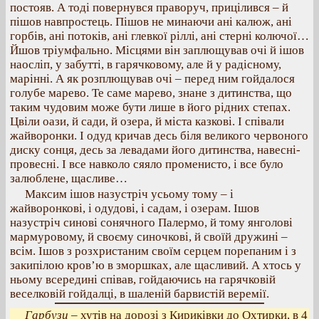
постояв. А тоді повернувся праворуч, прицілився – й
пішов навпростець. Пішов не минаючи ані калюж, ані
горбів, ані потоків, ані глевкої ріллі, ані стерні колючої…
Йшов тріумфально. Місцями він заплющував очі й ішов
наосліп, у забутті, в гарячковому, але й у радісному,
марінні. А як розплющував очі – перед ним гойдалося
голубе марево. Те саме марево, знане з дитинства, що
таким чудовим може бути лише в його рідних степах.
Цвіли оази, й сади, й озера, й міста казкові. І співали
жайворонки. І одуд кричав десь біля великого червоного
диску сонця, десь за левадами його дитинства, навесні-
провесні. І все навколо сяяло променисто, і все було
залюблене, щасливе…
Максим ішов назустріч усьому тому – і
жайворонкові, і одудові, і садам, і озерам. Ішов
назустріч синові сонячного Палермо, й тому янголові
мармуровому, й своєму синочкові, й своїй дружині –
всім. Ішов з розхристаним своїм серцем порепаним і з
закипілою кров’ю в зморшках, але щасливий. А хтось у
ньому всередині співав, гойдаючись на гарячковій
веселковій гойдалці, в шаленій барвистій веремії.
Гарбузи
– хутів на дорозі з Кириківки до Охтирки, в 4