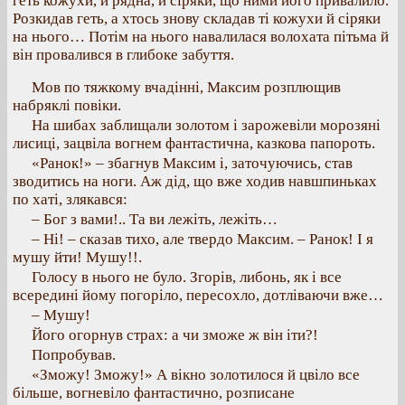
геть кожухи, й рядна, й сіряки, що ними його привалило.
Розкидав геть, а хтось знову складав ті кожухи й сіряки
на нього… Потім на нього навалилася волохата пітьма й
він провалився в глибоке забуття.
Мов по тяжкому вчадінні, Максим розплющив
набряклі повіки.
На шибах заблищали золотом і зарожевіли морозяні
лисиці, зацвіла вогнем фантастична, казкова папороть.
«Ранок!» – збагнув Максим і, заточуючись, став
зводитись на ноги. Аж дід, що вже ходив навшпиньках
по хаті, злякався:
– Бог з вами!.. Та ви лежіть, лежіть…
– Ні! – сказав тихо, але твердо Максим. – Ранок! І я
мушу йти! Мушу!!.
Голосу в нього не було. Згорів, либонь, як і все
всередині йому погоріло, пересохло, дотліваючи вже…
– Мушу!
Його огорнув страх: а чи зможе ж він іти?!
Попробував.
«Зможу! Зможу!» А вікно золотилося й цвіло все
більше, вогневіло фантастично, розписане