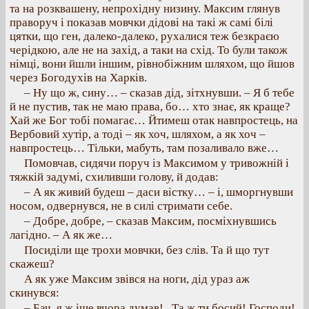
та на розквашену, непрохідну низину. Максим глянув
праворуч і показав мовчки дідові на такі ж самі білі
цятки, що ген, далеко-далеко, рухалися теж безкраєю
черідкою, але не на захід, а таки на схід. То були також
німці, вони йшли іншим, рівнобіжним шляхом, що йшов
через Богодухів на Харків.
– Ну що ж, сину… – сказав дід, зітхнувши. – Я б тебе
й не пустив, так не маю права, бо… хто знає, як краще?
Хай же Бог тобі помагає… Йтимеш отак навпростець, на
Вербовий хутір, а тоді – як хоч, шляхом, а як хоч –
навпростець… Тільки, мабуть, там позаливало вже…
Помовчав, сидячи поруч із Максимом у тривожній і
тяжкій задумі, схиливши голову, й додав:
– А як живий будеш – даси вістку… – і, шморгнувши
носом, одвернувся, не в силі стримати себе.
– Добре, добре, – сказав Максим, посміхнувшись
лагідно. – А як же…
Посиділи ще трохи мовчки, без слів. Та й що тут
скажеш?
А як уже Максим звівся на ноги, дід ураз аж
скинувся:
– Бач, я ж іще вчора думав!.. Та ж ти босий! Господи!