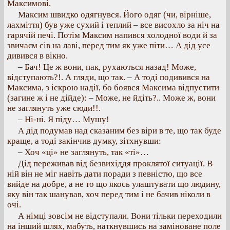
Максимові.
Максим швидко одягнувся. Його одяг (чи, вірніше,
лахміття) був уже сухий і теплий – все висохло за ніч на
гарячій печі. Потім Максим напився холодної води й за
звичаєм сів на лаві, перед тим як уже піти… А дід усе
дивився в вікно.
– Бач! Це ж вони, пак, рухаються назад! Може,
відступають?!. А гляди, що так. – А тоді подивився на
Максима, з іскрою надії, бо боявся Максима відпустити
(загине ж і не дійде): – Може, не йдіть?.. Може ж, вони
не заглянуть уже сюди!!.
– Ні-ні. Я піду… Мушу!
А дід подумав над сказаним без віри в те, що так буде
краще, а тоді закінчив думку, зітхнувши:
– Хоч «ці» не заглянуть, так «ті»…
Дід переживав від безвихіддя проклятої ситуації. В
ній він не міг навіть дати поради з певністю, що все
вийде на добре, а не то що якось улаштувати що людину,
яку він так шанував, хоч перед тим і не бачив ніколи в
очі.
А німці зовсім не відступали. Вони тільки переходили
на інший шлях, мабуть, наткнувшись на заміноване поле