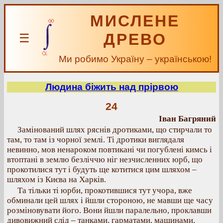
МИСЛЕНЕ
ДРЕВО
☰
Ми робимо Україну – українською!
Людина біжить над прірвою
24
Іван Багряний
Замінований шлях ряснів дротиками, що стирчали то
там, то там із чорної землі. Ті дротики виглядаля
невинно, мов ненароком повтикані чи погублені кимсь і
втоптані в землю безліччю ніг незчисленних юрб, що
прокотилися тут і будуть ще котитися цим шляхом –
шляхом із Києва на Харків.
Та тільки ті юрби, прокотившися тут учора, вже
обминали цей шлях і йшли стороною, не мавши ще часу
розміновувати його. Вони йшли паралельно, проклавши
дивовижний слід – танками, гарматами, машинами,