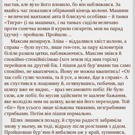
настав, але вухо його вловило, бо він наближався. За
якийсь час показався обірваний кінець колони. Машини
– величезні вантажні авта й блискучі особівки – й танки
«Тигри» (і на машинах, і на танках сиділи величаво
проти сонечка вояки й курили сигарети, мов на парад
їдучи) – пройшли. Пройшли…
Максим визирнув. Зліва – віддалявся хвіст колони, а
справа – було пусто, лише ген-ген, за пару кілометрів
біліли разком цятки, наближаючись. Максим звівся й
спокійно-спокійнісінько (хоч земля під ним горіла)
перейшов на другий бік. І пішов далі бур’янами так само
спокійно, не кваплячись. Йому не можна квапитись! «От
так собі гуляє чоловік, та й усе, а може, йде в справі». А
як спустився в лощовину й, оглянувшись, побачив, що
шляху вже не видно, – враз несамовито побіг. Не було
сили, але побіг, бо мусив здійснити те шалене бажання,
яке володіло ним на шляху, коли він його переходив. Той
«біг» був усього лише кількома тяжкими, незграбними
стрибками. Потім він пішов нормально.
Шлях лишився позаду, й струна радості забриніла
знову у ньому, як тоді, відразу після розстання з дідом.
Пройшовши бур’яни й вибалком аж у край, зупинився,