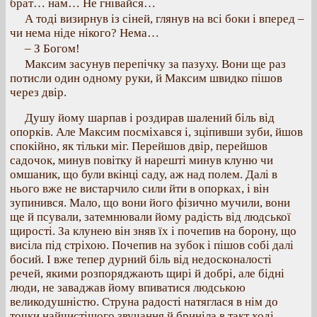
брат… нам… Не гнівайся…
А тоді визирнув із сіней, глянув на всі боки і вперед –
чи нема ніде нікого? Нема…
– З Богом!
Максим засунув перепічку за пазуху. Вони ще раз
потисли один одному руки, й Максим швидко пішов
через двір.
Душу йому шарпав і роздирав шалений біль від
опорків. Але Максим посміхався і, зціпивши зуби, йшов
спокійно, як тільки міг. Перейшов двір, перейшов
садочок, минув повітку й нарешті минув клуню чи
омшаник, що були вкінці саду, аж над полем. Далі в
нього вже не вистарчило сили йти в опорках, і він
зупинився. Мало, що вони його фізично мучили, вони
ще й псували, затемнювали йому радість від людської
щирості. За клунею він зняв їх і почепив на борону, що
висіла під стріхою. Почепив на зубок і пішов собі далі
босий. І вже тепер дурний біль від недосконалості
речей, якими розпоряджають щирі й добрі, але бідні
люди, не заваджав йому впиватися людською
великодушністю. Струна радості натяглася в нім до
точки найчистішого звучання й бриніла в такт ході.