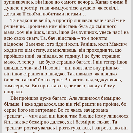
зупиняючись, він ішов до самого вечора. Хапав очима й
душею простір, гнав чимдуж тією душею, як сокіл, і
доганяв її своїми побитими ногами…
Та надходив вечір, а простір лишався наче зовсім не
рушений. Пройдена ним відстань була до смішного
мала, хоч він ішов, ішов, ішов без зупинок, увесь час і на
всю свою снагу. Та, бач, відстань – то є поняття
відносне. Залежно, хто йде й коли. Раніше, коли Максим
ходив по цім степу, як мисливець, він проходив те, що
пройшов нині, за півдня, за годину, і це було страшно
мало. А тепер – це було страшно багато. І він тепер ішов
швидше, так-так! Назовні – він повз, але внутрішньо –
він ішов страшенно швидко. Так швидко, як швидко
билося в агонії його серце. Він летів, надсаджуючись,
тим серцем. Він пролітав над землею, аж дух йому
спирало.
Він пройшов дуже багато. Але лишилося безмірно
більше. І вже здавалося, що він тієї решти не пройде, бо
серце його не витримає. Бо то якась зачарована
«решта», – чим далі він ішов, тим більше йому лишалося
йти, так же безмірно далеко, як і безмірно тяжко. Та
«решта» розтягувалась і розтягувалась, і загроза, що він