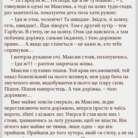
– Та Гарбузи ж!.. Господи, ще й не тутешній!.. – і,
глянувши в одчаї на Максима, а тоді на шлях туди-сюди,
раз зашепотіла, показуючи десь поза хати рукою:
– Іди ж отак, чоловіче! Та швидше. Звідси, зі шляху,
геть, швидше!.. Йди ліворуч. Там є другий хутір – теж
Гарбузи. В степу, не на шляху. Отак іди навскоси, а там
побачиш доріжку, саньми їжджену, і тією доріжкою
прямо… А якщо що станеться – не кажи ж, хто тебе
спрямував…
І витерла рукавом очі. Максим стояв, похитуючись.
– Іди ж!!! – раптом закричала жінка.
Максим слухняно пішов. Той крик несамовитий, той
наказ божевільний на нього вплинув, мов удар бича на
змученого коня, видобуваючи в нього ще іскру сили.
Пішов. Пішов навпростець. А там доріжка, – тією
доріжкою…
Вже майже зовсім смеркло, як Максим, ледве
переставляючи ноги доріжкою, вперся просто в чиїсь
ворота, збиті з кількох лат. Уперся й став коло них і
стояв, тримаючись за лату руками, щоб не впасти. Він
нічого вже майже не тямив, лише одно – що він
прийшов. Прийшов до того хутора, який «в степу, а не на