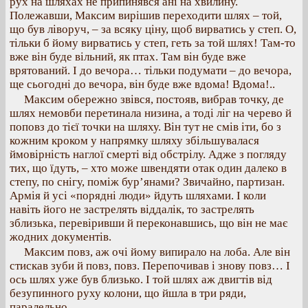
рух на шляхах не припинявся ані на хвилину.
Полежавши, Максим вирішив переходити шлях – той,
що був ліворуч, – за всяку ціну, щоб вирватись у степ. О,
тільки б йому вирватись у степ, геть за той шлях! Там-то
вже він буде вільний, як птах. Там він буде вже
врятований. І до вечора… тільки подумати – до вечора,
ще сьогодні до вечора, він буде вже вдома! Вдома!..
Максим обережно звівся, постояв, вибрав точку, де
шлях немовби перетинала низина, а тоді ліг на черево й
поповз до тієї точки на шляху. Він тут не смів іти, бо з
кожним кроком у напрямку шляху збільшувалася
ймовірність наглої смерті від обстрілу. Адже з погляду
тих, що їдуть, – хто може швендяти отак один далеко в
степу, по снігу, поміж бур’янами? Звичайно, партизан.
Армія й усі «порядні люди» йдуть шляхами. І коли
навіть його не застрелять віддалік, то застрелять
зблизька, перевіривши й переконавшись, що він не має
жодних документів.
Максим повз, аж очі йому випирало на лоба. Але він
стискав зуби й повз, повз. Перепочивав і знову повз… І
ось шлях уже був близько. І той шлях аж двигтів від
безупинного руху колони, що йшла в три ряди,
паралельно.