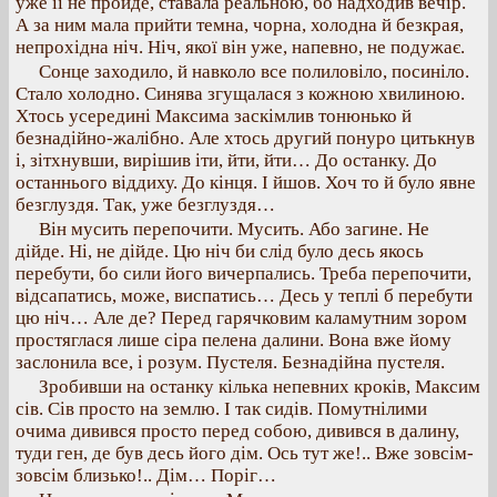
уже її не пройде, ставала реальною, бо надходив вечір.
А за ним мала прийти темна, чорна, холодна й безкрая,
непрохідна ніч. Ніч, якої він уже, напевно, не подужає.
Сонце заходило, й навколо все полиловіло, посиніло.
Стало холодно. Синява згущалася з кожною хвилиною.
Хтось усередині Максима заскімлив тонюнько й
безнадійно-жалібно. Але хтось другий понуро цитькнув
і, зітхнувши, вирішив іти, йти, йти… До останку. До
останнього віддиху. До кінця. І йшов. Хоч то й було явне
безглуздя. Так, уже безглуздя…
Він мусить перепочити. Мусить. Або загине. Не
дійде. Ні, не дійде. Цю ніч би слід було десь якось
перебути, бо сили його вичерпались. Треба перепочити,
відсапатись, може, виспатись… Десь у теплі б перебути
цю ніч… Але де? Перед гарячковим каламутним зором
простяглася лише сіра пелена далини. Вона вже йому
заслонила все, і розум. Пустеля. Безнадійна пустеля.
Зробивши на останку кілька непевних кроків, Максим
сів. Сів просто на землю. І так сидів. Помутнілими
очима дивився просто перед собою, дивився в далину,
туди ген, де був десь його дім. Ось тут же!.. Вже зовсім-
зовсім близько!.. Дім… Поріг…