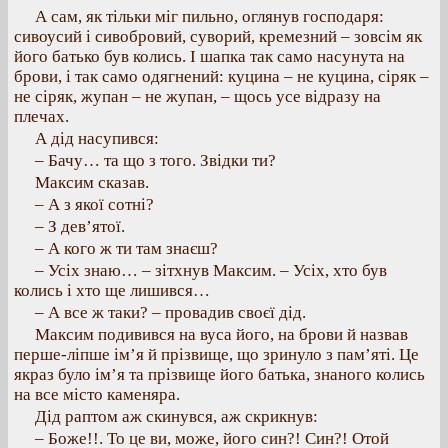
А сам, як тільки міг пильно, оглянув господаря:
сивоусий і сивобровий, суворий, кремезний – зовсім як
його батько був колись. І шапка так само насунута на
брови, і так само одягнений: куцина – не куцина, сіряк –
не сіряк, жупан – не жупан, – щось усе відразу на
плечах.
А дід насупився:
– Бачу… та що з того. Звідки ти?
Максим сказав.
– А з якої сотні?
– З дев’ятої.
– А кого ж ти там знаєш?
– Усіх знаю… – зітхнув Максим. – Усіх, хто був
колись і хто ще лишився…
– А все ж таки? – провадив своєї дід.
Максим подивився на вуса його, на брови й назвав
перше-ліпше ім’я й прізвище, що зринуло з пам’яті. Це
якраз було ім’я та прізвище його батька, знаного колись
на все місто каменяра.
Дід раптом аж скинувся, аж скрикнув:
– Боже!!. То це ви, може, його син?! Син?! Отой