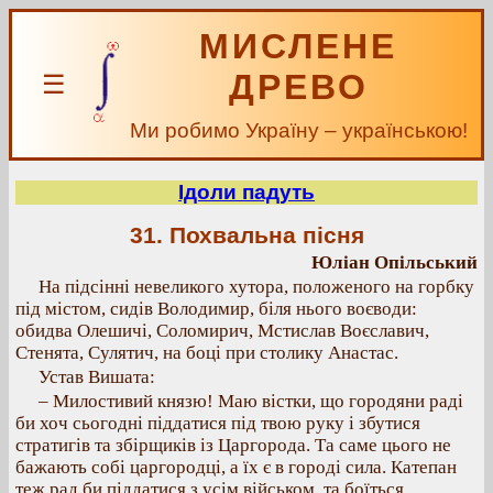
МИСЛЕНЕ
ДРЕВО
☰
Ми робимо Україну – українською!
Ідоли падуть
31. Похвальна пісня
Юліан Опільський
На підсінні невеликого хутора, положеного на горбку
під містом, сидів Володимир, біля нього воєводи:
обидва Олешичі, Соломирич, Мстислав Воєславич,
Стенята, Сулятич, на боці при столику Анастас.
Устав Вишата:
– Милостивий князю! Маю вістки, що городяни раді
би хоч сьогодні піддатися під твою руку і збутися
стратигів та збірщиків із Царгорода. Та саме цього не
бажають собі царгородці, а їх є в городі сила. Катепан
теж рад би піддатися з усім військом, та боїться