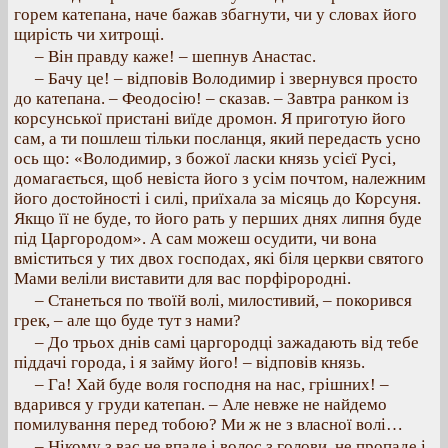
горем катепана, наче бажав збагнути, чи у словах його
щирість чи хитрощі.
– Він правду каже! – шепнув Анастас.
– Бачу це! – відповів Володимир і звернувся просто
до катепана. – Феодосію! – сказав. – Завтра ранком із
корсунської пристані виїде дромон. Я приготую його
сам, а ти пошлеш тільки посланця, який передасть усно
ось що: «Володимир, з божої ласки князь усієї Русі,
домагається, щоб невіста його з усім почтом, належним
його достойності і силі, приїхала за місяць до Корсуня.
Якщо її не буде, то його рать у перших днях липня буде
під Царгородом». А сам можеш осудити, чи вона
вміститься у тих двох господах, які біля церкви святого
Мами веліли виставити для вас порфірородні.
– Станеться по твоїй волі, милостивий, – покорився
грек, – але що буде тут з нами?
– До трьох днів самі царгородці зажадають від тебе
піддачі города, і я займу його! – відповів князь.
– Га! Хай буде воля господня на нас, грішних! –
вдарився у груди катепан. – Але невже не найдемо
помилування перед тобою? Ми ж не з власної волі…
– Нікому з вас не впаде і волос з голови, не пропаде і