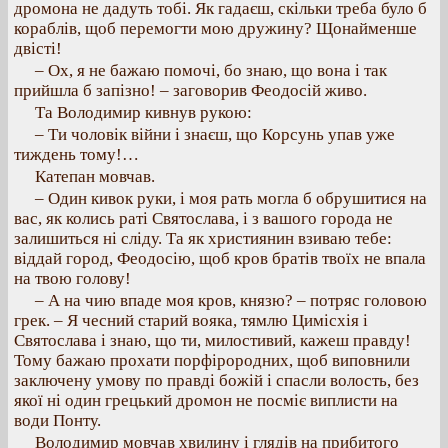
дромона не дадуть тобі. Як гадаєш, скільки треба було б
кораблів, щоб перемогти мою дружину? Щонайменше
двісті!
– Ох, я не бажаю помочі, бо знаю, що вона і так
прийшла б запізно! – заговорив Феодосій живо.
Та Володимир кивнув рукою:
– Ти чоловік війни і знаєш, що Корсунь упав уже
тиждень тому!…
Катепан мовчав.
– Один кивок руки, і моя рать могла б обрушитися на
вас, як колись раті Святослава, і з вашого города не
залишиться ні сліду. Та як християнин взиваю тебе:
віддай город, Феодосію, щоб кров братів твоїх не впала
на твою голову!
– А на чию впаде моя кров, князю? – потряс головою
грек. – Я чесний старий вояка, тямлю Цимісхія і
Святослава і знаю, що ти, милостивий, кажеш правду!
Тому бажаю прохати порфірородних, щоб виповнили
заключену умову по правді божій і спасли волость, без
якої ні один грецький дромон не посміє виплисти на
води Понту.
Володимир мовчав хвилину і глядів на прибитого