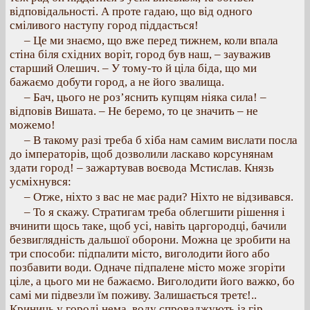
відповідальності. А проте гадаю, що від одного
сміливого наступу город піддасться!
– Це ми знаємо, що вже перед тижнем, коли впала
стіна біля східних воріт, город був наш, – зауважив
старший Олешич. – У тому-то й ціла біда, що ми
бажаємо добути город, а не його звалища.
– Бач, цього не роз’яснить купцям ніяка сила! –
відповів Вишата. – Не беремо, то це значить – не
можемо!
– В такому разі треба б хіба нам самим вислати посла
до імператорів, щоб дозволили ласкаво корсунянам
здати город! – зажартував воєвода Мстислав. Князь
усміхнувся:
– Отже, ніхто з вас не має ради? Ніхто не відзивався.
– То я скажу. Стратигам треба облегшити рішення і
вчинити щось таке, щоб усі, навіть царгородці, бачили
безвиглядність дальшої оборони. Можна це зробити на
три способи: підпалити місто, виголодити його або
позбавити води. Одначе підпалене місто може згоріти
ціле, а цього ми не бажаємо. Виголодити його важко, бо
самі ми підвезли їм поживу. Залишається третє!..
Криниць у городі нема, воду спроваджують із гір