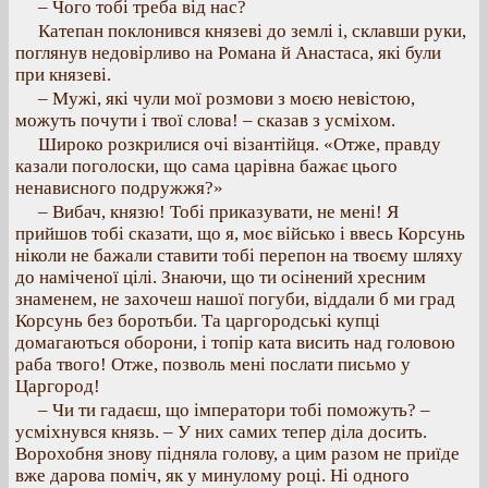
– Чого тобі треба від нас?
Катепан поклонився князеві до землі і, склавши руки,
поглянув недовірливо на Романа й Анастаса, які були
при князеві.
– Мужі, які чули мої розмови з моєю невістою,
можуть почути і твої слова! – сказав з усміхом.
Широко розкрилися очі візантійця. «Отже, правду
казали поголоски, що сама царівна бажає цього
ненависного подружжя?»
– Вибач, князю! Тобі приказувати, не мені! Я
прийшов тобі сказати, що я, моє військо і ввесь Корсунь
ніколи не бажали ставити тобі перепон на твоєму шляху
до наміченої цілі. Знаючи, що ти осінений хресним
знаменем, не захочеш нашої погуби, віддали б ми град
Корсунь без боротьби. Та царгородські купці
домагаються оборони, і топір ката висить над головою
раба твого! Отже, позволь мені послати письмо у
Царгород!
– Чи ти гадаєш, що імператори тобі поможуть? –
усміхнувся князь. – У них самих тепер діла досить.
Ворохобня знову підняла голову, а цим разом не приїде
вже дарова поміч, як у минулому році. Ні одного