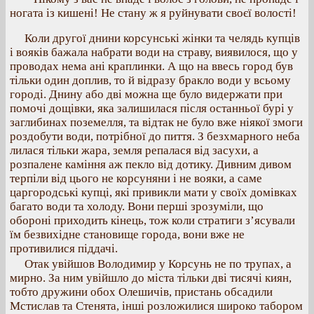
ногата із кишені! Не стану ж я руйнувати своєї волості!
Коли другої днини корсунські жінки та челядь купців
і вояків бажала набрати води на страву, виявилося, що у
проводах нема ані краплинки. А що на ввесь город був
тільки один доплив, то й відразу бракло води у всьому
городі. Днину або дві можна ще було видержати при
помочі дощівки, яка залишилася після останньої бурі у
заглибинах поземелля, та відтак не було вже ніякої змоги
роздобути води, потрібної до пиття. З безхмарного неба
лилася тільки жара, земля репалася від засухи, а
розпалене каміння аж пекло від дотику. Дивним дивом
терпіли від цього не корсуняни і не вояки, а саме
царгородські купці, які привикли мати у своїх домівках
багато води та холоду. Вони перші зрозуміли, що
обороні приходить кінець, тож коли стратиги з’ясували
їм безвихідне становище города, вони вже не
противилися піддачі.
Отак увійшов Володимир у Корсунь не по трупах, а
мирно. За ним увійшло до міста тільки дві тисячі киян,
тобто дружини обох Олешичів, пристань обсадили
Мстислав та Стенята, інші розложилися широко табором