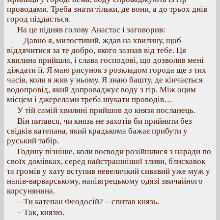
проводами. Треба знати тільки, де вони, а до трьох днів
город піддасться.
На це підняв голову Анастас і заговорив:
– Давно я, милостивий, ждав на хвилину, щоб
віддячитися за те добро, якого зазнав від тебе. Ця
хвилина прийшла, і слава господові, що дозволив мені
діждати її. Я маю рисунок з розкладом города ще з тих
часів, коли я жив у ньому. Я знаю башту, де кінчається
водопровід, який допроваджує воду з гір. Між оцим
місцем і джерелами треба шукати проводів…
У тій самій хвилині прийшов до князя посланець.
Він питався, чи князь не захотів би прийняти без
свідків катепана, який крадькома бажає прибути у
руський табір.
Годину пізніше, коли воєводи розійшлися з наради по
своїх домівках, серед найстрашнішої зливи, блискавок
та громів у хату вступив невеличкий сивавий уже муж у
напів-варварському, напівгрецькому одязі звичайного
корсунянина.
– Ти катепан Феодосій? – спитав князь.
– Так, князю.