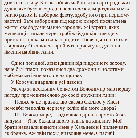
довкола заливу. Князь зайняв майно всіх царгородських
дуків, яке було в городі, і велів воєводам розділити між
раттю разом із набором флоту, здобутого при першому
наступі. Зате заборонив під карою смерті посягати на
життя, свободу чи майно городян. Усі втрати, яких
мешканці зазнали через грабіж будинків і шкоди у
пристані, приказав винагородити. Після цього наказав
старшому Олешичеві прийняти присягу від усіх на
ймення царівни Анни.
Одної погідної, ясної днини від південного заходу,
наче білі птахи, показалися два дромони зі золотими
емблемами імператорів на щоглах.
У Корсуні вдарили в усі дзвони.
Увечір за весільним бенкетом Володимир мав першу
нагоду промовити слово до своєї дружини Анни:
– Невже ж це правда, що сказав Скіллос у Києві,
немовби ти воліла чернечу келію від мого двора?
– Ні, Володимире, – відповіла царівна просто й без
надуми. – Я не бажала цього навіть на хвилину. Мої
брати наказали вивезти мене у Хальдекон і пильнувати,
як бранку. Аж твій похід визволив мене. Спасибі.