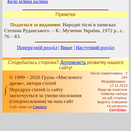
Коло млина калина
Примітки
Подається за виданням
: Народні пісні в записках
Степана Руданського. – К.: Музична Україна, 1972 р., с.
76 – 83.
Попередній розділ
|
Вище
|
Наступний розділ
Сподобалась сторінка?
Допоможіть
розвитку нашого
сайту!
Число завантажень : 3
© 1999 – 2026 Група «Мисленого
184
Модифіковано :
древа», автори статей
17.11.2019
Передрук статей із сайту
Якщо ви помітили
помилку набору
заохочується за умови посилання
на цiй сторiнцi,
(гіперпосилання) на наш сайт
видiлiть її мишкою
та натисніть
Сайт живе на
Смереці
Ctrl+Enter
.