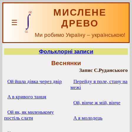
МИСЛЕНЕ
ДРЕВО
☰
Ми робимо Україну – українською!
Фольклорні записи
Веснянки
Запис С.Руданського
Ой йшла дівка через двір
Перейду я поле, стану на
межі
А в кривого танця
Ой, вінче ж мій, вінче
Ой як, як миленькому
постіль слати
А я молодець