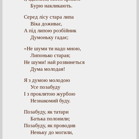
Бурю накликають.
Серед лісу стара липа
Віка доживає,
А під липою розбійник
Думоньку гадає;
«Не шуми ти надо мною,
Липонько старая;
Не шуми! най розвинеться
Дума молодая!
Я з думою молодою
Усе позабуду
І з проклятою журбою
Незнакомий буду.
Позабуду, як татари
Батька полонили;
Позабуду, як проводив
Неньку до могили,