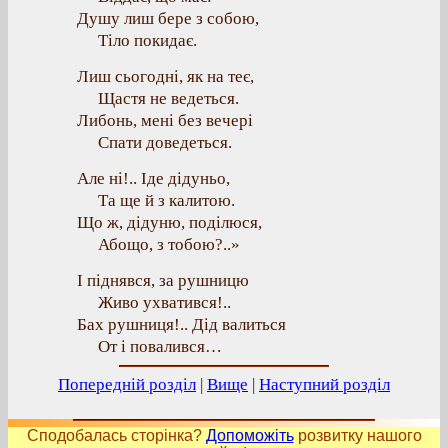
Душу лиш бере з собою,
Тіло покидає.
Лиш сьогодні, як на теє,
Щастя не ведеться.
Либонь, мені без вечері
Спати доведеться.
Але ні!.. Іде дідуньо,
Та ще й з калитою.
Що ж, дідуню, поділюся,
Абощо, з тобою?..»
І піднявся, за рушницю
Живо ухватився!..
Бах рушниця!.. Дід валиться
От і повалився…
Попередній розділ
|
Вище
|
Наступний розділ
Сподобалась сторінка?
Допоможіть
розвитку нашого