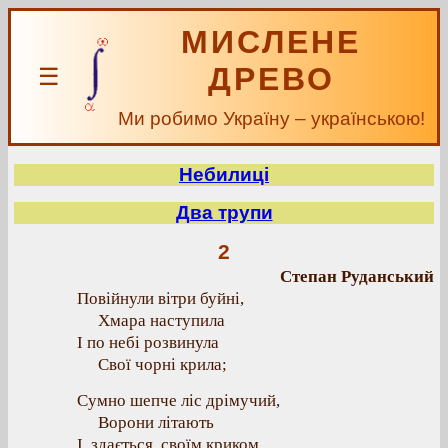
МИСЛЕНЕ
ДРЕВО
☰
Ми робимо Україну – українською!
Небилиці
Два трупи
2
Степан Руданський
Повійнули вітри буйні,
Хмара наступила
І по небі розвинула
Свої чорні крила;
Сумно шепче ліс дрімучий,
Ворони літають
І, здається, своїм криком