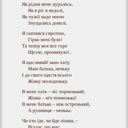
Як рідня мене цуралась,
Як я ріс в недолі,
Як чужії надо мною
Знущались доволі.
Я скитався сиротою,
Гірко мені було!
Та тепер моє все горе
Щезло, проминуло!..
Я щасливий! маю хату,
Маю батька, неньку
І до свого щастя всього
Жінку молоденьку.
В мене хата – ліс чорненький,
Жінка – ніч темненька!
В мене батько – ніж остренький,
А рушниця – ненька.
Чи хто їде, чи йде пішки, –
Віддає, що має: