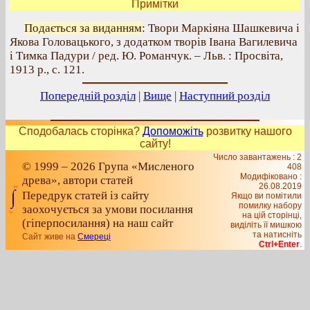
Примітки
Подається за виданням
: Твори Маркіяна Шашкевича і
Якова Головацького, з додатком творів Івана Вагилевича
і Тимка Падури / ред. Ю. Романчук. – Льв. : Просвіта,
1913 р., с. 121.
Попередній розділ
|
Вище
|
Наступний розділ
Сподобалась сторінка?
Допоможіть
розвитку нашого
сайту!
Число завантажень : 2
© 1999 – 2026 Група «Мисленого
408
Модифіковано :
древа», автори статей
26.08.2019
Передрук статей із сайту
Якщо ви помітили
помилку набору
заохочується за умови посилання
на цiй сторiнцi,
(гіперпосилання) на наш сайт
видiлiть її мишкою
та натисніть
Сайт живе на
Смереці
Ctrl+Enter
.