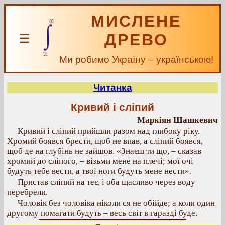
МИСЛЕНЕ
ДРЕВО
☰
Ми робимо Україну – українською!
Читанка
Кривий і сліпий
Маркіян Шашкевич
Кривий і сліпий прийшли разом над глибоку ріку.
Хромий боявся брести, щоб не впав, а сліпий боявся,
щоб де на глубінь не зайшов. «Знаєш ти що, – сказав
хромий до сліпого, – візьми мене на плечі; мої очі
будуть тебе вести, а твої ноги будуть мене нести».
Пристав сліпий на теє, і оба щасливо через воду
перебрели.
Чоловік без чоловіка ніколи ся не обійде; а коли один
другому помагати будуть – весь світ в гаразді буде.