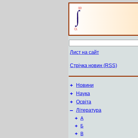
Лист на сайт
Стрічка новин (RSS)
+
Новини
+
Наука
+
Освіта
–
Література
+
А
+
Б
+
В