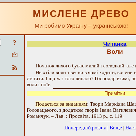
МИСЛЕНЕ ДРЕВО
Ми робимо Україну – українською!
?
Читанка
Воли
Початок лихого буває милий і солодкий, але к
Не хтіли воли з весни в ярмі ходити, восени 
стягати. І що ж з того випало? Господар взимі, 
воли і поїв.
Примітки
Подається за виданням
: Твори Маркіяна Ша
Головацького, з додатком творів Івана Вагилевич
Романчук. – Льв. : Просвіта, 1913 р., с. 119.
Попередній розділ
|
Вище
|
Наст