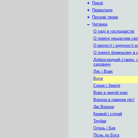
+
Поезії
+
Переклади
+
Прозові твори
–
Читанка
О ладі в господарстві
О помочі нещасним сво
О милості і вдячності 
О помочі ближньому в 
Добросердний старец,
садовину
Лис і Вовк
Воли
Сонце і Земля
Вовк в овечій кожі
Ворона в павинім пір’ї
Дві Ворони
Кривий і сліпий
Трубар
Олень і Бик
Піснь до Бога