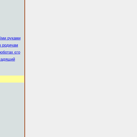
їми руками
ко родичам
роботах єго
 садящий