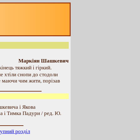
Маркіян Шашкевич
інець тяжкий і гіркий.
не хтіли снопи до стодоли
не маючи чим жити, порізав
шкевича і Якова
а і Тимка Падури / ред. Ю.
упний розділ