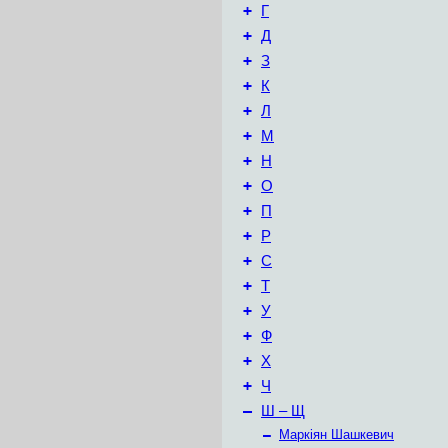
+
Г
+
Д
+
З
+
К
+
Л
+
М
+
Н
+
О
+
П
+
Р
+
С
+
Т
+
У
+
Ф
+
Х
+
Ч
–
Ш – Щ
–
Маркіян Шашкевич