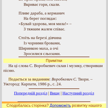
Вкриває гори, скали.
Пливе дараба, а керманич
На берег поглядає:
«Бувай здорова, моя мила!» –
З тяжким жалем співає.
Стоїть на березі дівчина
Із чорними бровами,
Ширинкою маха, а очі
Зросилися сльозами.
Примітки
На ці слова С. Воробкевич склав і музику, створивши
пісню.
Подається за виданням
:
Воробкевич С.
Твори. –
Ужгород: Карпати, 1986 р., с. 24.
Попередній розділ
|
Вище
|
Наступний розділ
Сподобалась сторінка?
Допоможіть
розвитку нашого