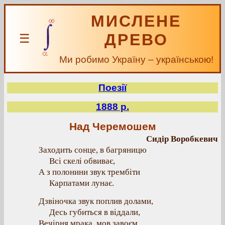
МИСЛЕНЕ
ДРЕВО
☰
Ми робимо Україну – українською!
Поезії
1888 р.
Над Черемошем
Сидір Воробкевич
Заходить сонце, в багряницю
Всі скелі обвиває,
А з полонини звук трембіти
Карпатами лунає.
Дзвіночка звук поплив долами,
Десь губиться в віддали,
Вечірня мрака, мов завоєм,